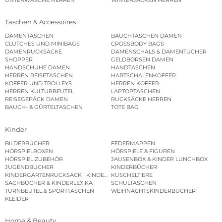
Taschen & Accessoires
DAMENTASCHEN
BAUCHTASCHEN DAMEN
CLUTCHES UND MINIBAGS
CROSSBODY BAGS
DAMENRUCKSÄCKE
DAMENSCHALS & DAMENTÜCHER
SHOPPER
GELDBÖRSEN DAMEN
HANDSCHUHE DAMEN
HANDTASCHEN
HERREN REISETASCHEN
HARTSCHALENKOFFER
KOFFER UND TROLLEYS
HERREN KOFFER
HERREN KULTURBEUTEL
LAPTOPTASCHEN
REISEGEPÄCK DAMEN
RUCKSÄCKE HERREN
BAUCH- & GÜRTELTASCHEN
TOTE BAG
Kinder
BILDERBÜCHER
FEDERMAPPEN
HÖRSPIELBOXEN
HÖRSPIELE & FIGUREN
HÖRSPIEL ZUBEHÖR
JAUSENBOX & KINDER LUNCHBOX
JUGENDBÜCHER
KINDERBÜCHER
KINDERGARTENRUCKSACK | KINDERGARTENBEUTEL
KUSCHELTIERE
SACHBÜCHER & KINDERLEXIKA
SCHULTASCHEN
TURNBEUTEL & SPORTTASCHEN
WEIHNACHTSKINDERBÜCHER
KLEIDER
Home & Beauty