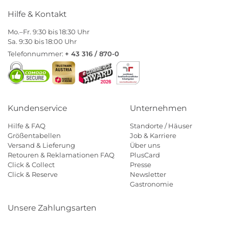
Hilfe & Kontakt
Mo.–Fr. 9:30 bis 18:30 Uhr
Sa. 9:30 bis 18:00 Uhr
Telefonnummer:
+ 43 316 / 870-0
Kundenservice
Unternehmen
Hilfe & FAQ
Standorte / Häuser
Größentabellen
Job & Karriere
Versand & Lieferung
Über uns
Retouren & Reklamationen FAQ
PlusCard
Click & Collect
Presse
Click & Reserve
Newsletter
Gastronomie
Unsere Zahlungsarten
Klarna
Paypal
Mastercard
Visa
Diners
Eps
Shop