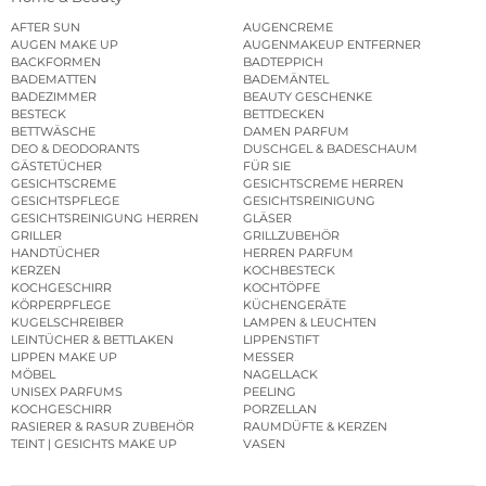
AFTER SUN
AUGENCREME
AUGEN MAKE UP
AUGENMAKEUP ENTFERNER
BACKFORMEN
BADTEPPICH
BADEMATTEN
BADEMÄNTEL
BADEZIMMER
BEAUTY GESCHENKE
BESTECK
BETTDECKEN
BETTWÄSCHE
DAMEN PARFUM
DEO & DEODORANTS
DUSCHGEL & BADESCHAUM
GÄSTETÜCHER
FÜR SIE
GESICHTSCREME
GESICHTSCREME HERREN
GESICHTSPFLEGE
GESICHTSREINIGUNG
GESICHTSREINIGUNG HERREN
GLÄSER
GRILLER
GRILLZUBEHÖR
HANDTÜCHER
HERREN PARFUM
KERZEN
KOCHBESTECK
KOCHGESCHIRR
KOCHTÖPFE
KÖRPERPFLEGE
KÜCHENGERÄTE
KUGELSCHREIBER
LAMPEN & LEUCHTEN
LEINTÜCHER & BETTLAKEN
LIPPENSTIFT
LIPPEN MAKE UP
MESSER
MÖBEL
NAGELLACK
UNISEX PARFUMS
PEELING
KOCHGESCHIRR
PORZELLAN
RASIERER & RASUR ZUBEHÖR
RAUMDÜFTE & KERZEN
TEINT | GESICHTS MAKE UP
VASEN