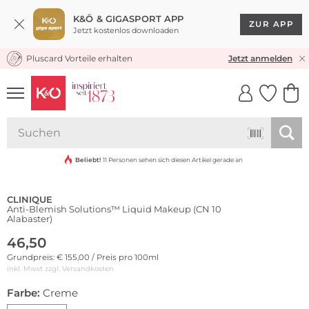
K&Ö & GIGASPORT APP
ZUR APP
Jetzt kostenlos downloaden
Pluscard Vorteile erhalten
KOSTENLOSER VERSAND* & RÜCKVERSAND
Jetzt anmelden
UNSERE APP
CLICK &
CLICK &
COLLECT
RESERVE
Beliebt!
11 Personen sehen sich diesen Artikel gerade an
CLINIQUE
Anti-Blemish Solutions™ Liquid Makeup (CN 10
Alabaster)
46,50
Grundpreis: € 155,00 / Preis pro 100ml
inkl. Mwst zzgl.
Versandkosten
Farbe:
Creme