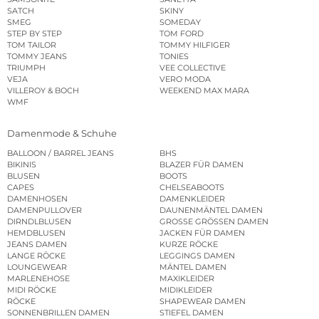
SATCH
SKINY
SMEG
SOMEDAY
STEP BY STEP
TOM FORD
TOM TAILOR
TOMMY HILFIGER
TOMMY JEANS
TONIES
TRIUMPH
VEE COLLECTIVE
VEJA
VERO MODA
VILLEROY & BOCH
WEEKEND MAX MARA
WMF
Damenmode & Schuhe
BALLOON / BARREL JEANS
BHS
BIKINIS
BLAZER FÜR DAMEN
BLUSEN
BOOTS
CAPES
CHELSEABOOTS
DAMENHOSEN
DAMENKLEIDER
DAMENPULLOVER
DAUNENMÄNTEL DAMEN
DIRNDLBLUSEN
GROSSE GRÖSSEN DAMEN
HEMDBLUSEN
JACKEN FÜR DAMEN
JEANS DAMEN
KURZE RÖCKE
LANGE RÖCKE
LEGGINGS DAMEN
LOUNGEWEAR
MÄNTEL DAMEN
MARLENEHOSE
MAXIKLEIDER
MIDI RÖCKE
MIDIKLEIDER
RÖCKE
SHAPEWEAR DAMEN
SONNENBRILLEN DAMEN
STIEFEL DAMEN