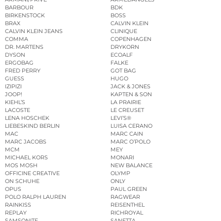
BARBOUR
BDK
BIRKENSTOCK
BOSS
BRAX
CALVIN KLEIN
CALVIN KLEIN JEANS
CLINIQUE
COMMA
COPENHAGEN
DR. MARTENS
DRYKORN
DYSON
ECOALF
ERGOBAG
FALKE
FRED PERRY
GOT BAG
GUESS
HUGO
IZIPIZI
JACK & JONES
JOOP!
KAPTEN & SON
KIEHL’S
LA PRAIRIE
LACOSTE
LE CREUSET
LENA HOSCHEK
LEVI’S®
LIEBESKIND BERLIN
LUISA CERANO
MAC
MARC CAIN
MARC JACOBS
MARC O’POLO
MCM
MEY
MICHAEL KORS
MONARI
MOS MOSH
NEW BALANCE
OFFICINE CREATIVE
OLYMP
ON SCHUHE
ONLY
OPUS
PAUL GREEN
POLO RALPH LAUREN
RAGWEAR
RAINKISS
REISENTHEL
REPLAY
RICHROYAL
SAMSONITE
SANETTA