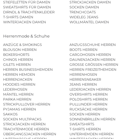
STIEFELETTEN FÜR DAMEN
STRICKJACKEN DAMEN
SWEATSHIRTS FÜR DAMEN
SOCKEN DAMEN
DIRNDL & TRACHTENKLEIDER
TRENCHCOATS
T-SHIRTS DAMEN
WIDELEG JEANS
WINTERJACKEN DAMEN
WOLLMÄNTEL DAMEN
Herrenmode & Schuhe
ANZÜGE & SMOKINGS
ANZUGSSCHUHE HERREN
BLOUSON HERREN
BOOTS HERREN
BOXERSHORTS
CARGOHOSEN HERREN
CHINOS HERREN
DAUNENJACKEN HERREN
GILETS HERREN
GROSSE GRÖSSEN HERREN
HERREN BUSINESSHEMDEN
HERREN FREIZEITHEMDEN
HERREN HEMDEN
HERRENHOSEN
HERRENJACKEN
HERRENSNEAKER
HOODIES HERREN
JEANS HERREN
LEDERHOSEN
LEDERJACKEN HERREN
MÄNTEL HERREN
OVERSHIRTS HERREN
PARKA HERREN
POLOSHIRTS HERREN
STRICKPULLOVER HERREN
PULLUNDER HERREN
PYJAMAS HERREN
RUCKSÄCKE HERREN
SAKKOS
SOCKEN HERREN
SOCKEN MULTIPACKS
SONNENBRILLEN HERREN
STRICKJACKEN HERREN
SWEATSHIRTS
TRACHTENMODE HERREN
T-SHIRTS HERREN
ÜBERGANGSJACKEN HERREN
UNTERHEMDEN HERREN
UNTERWÄSCHE HERREN
WINTERJACKEN HERREN