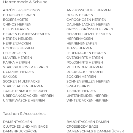
Herrenmode & Schuhe
ANZÜGE & SMOKINGS
ANZUGSSCHUHE HERREN
BLOUSON HERREN
BOOTS HERREN
BOXERSHORTS
CARGOHOSEN HERREN
CHINOS HERREN
DAUNENJACKEN HERREN
GILETS HERREN
GROSSE GRÖSSEN HERREN
HERREN BUSINESSHEMDEN
HERREN FREIZEITHEMDEN
HERREN HEMDEN
HERRENHOSEN
HERRENJACKEN
HERRENSNEAKER
HOODIES HERREN
JEANS HERREN
LEDERHOSEN
LEDERJACKEN HERREN
MÄNTEL HERREN
OVERSHIRTS HERREN
PARKA HERREN
POLOSHIRTS HERREN
STRICKPULLOVER HERREN
PULLUNDER HERREN
PYJAMAS HERREN
RUCKSÄCKE HERREN
SAKKOS
SOCKEN HERREN
SOCKEN MULTIPACKS
SONNENBRILLEN HERREN
STRICKJACKEN HERREN
SWEATSHIRTS
TRACHTENMODE HERREN
T-SHIRTS HERREN
ÜBERGANGSJACKEN HERREN
UNTERHEMDEN HERREN
UNTERWÄSCHE HERREN
WINTERJACKEN HERREN
Taschen & Accessoires
DAMENTASCHEN
BAUCHTASCHEN DAMEN
CLUTCHES UND MINIBAGS
CROSSBODY BAGS
DAMENRUCKSÄCKE
DAMENSCHALS & DAMENTÜCHER