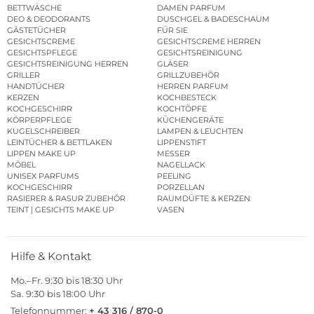
BETTWÄSCHE
DAMEN PARFUM
DEO & DEODORANTS
DUSCHGEL & BADESCHAUM
GÄSTETÜCHER
FÜR SIE
GESICHTSCREME
GESICHTSCREME HERREN
GESICHTSPFLEGE
GESICHTSREINIGUNG
GESICHTSREINIGUNG HERREN
GLÄSER
GRILLER
GRILLZUBEHÖR
HANDTÜCHER
HERREN PARFUM
KERZEN
KOCHBESTECK
KOCHGESCHIRR
KOCHTÖPFE
KÖRPERPFLEGE
KÜCHENGERÄTE
KUGELSCHREIBER
LAMPEN & LEUCHTEN
LEINTÜCHER & BETTLAKEN
LIPPENSTIFT
LIPPEN MAKE UP
MESSER
MÖBEL
NAGELLACK
UNISEX PARFUMS
PEELING
KOCHGESCHIRR
PORZELLAN
RASIERER & RASUR ZUBEHÖR
RAUMDÜFTE & KERZEN
TEINT | GESICHTS MAKE UP
VASEN
Hilfe & Kontakt
Mo.–Fr. 9:30 bis 18:30 Uhr
Sa. 9:30 bis 18:00 Uhr
Telefonnummer:
+ 43 316 / 870-0