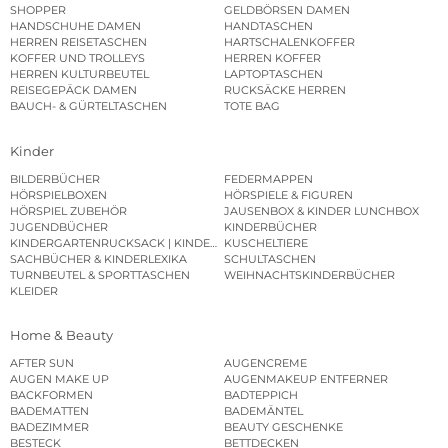
SHOPPER
GELDBÖRSEN DAMEN
HANDSCHUHE DAMEN
HANDTASCHEN
HERREN REISETASCHEN
HARTSCHALENKOFFER
KOFFER UND TROLLEYS
HERREN KOFFER
HERREN KULTURBEUTEL
LAPTOPTASCHEN
REISEGEPÄCK DAMEN
RUCKSÄCKE HERREN
BAUCH- & GÜRTELTASCHEN
TOTE BAG
Kinder
BILDERBÜCHER
FEDERMAPPEN
HÖRSPIELBOXEN
HÖRSPIELE & FIGUREN
HÖRSPIEL ZUBEHÖR
JAUSENBOX & KINDER LUNCHBOX
JUGENDBÜCHER
KINDERBÜCHER
KINDERGARTENRUCKSACK | KINDERGARTENBEUTEL
KUSCHELTIERE
SACHBÜCHER & KINDERLEXIKA
SCHULTASCHEN
TURNBEUTEL & SPORTTASCHEN
WEIHNACHTSKINDERBÜCHER
KLEIDER
Home & Beauty
AFTER SUN
AUGENCREME
AUGEN MAKE UP
AUGENMAKEUP ENTFERNER
BACKFORMEN
BADTEPPICH
BADEMATTEN
BADEMÄNTEL
BADEZIMMER
BEAUTY GESCHENKE
BESTECK
BETTDECKEN