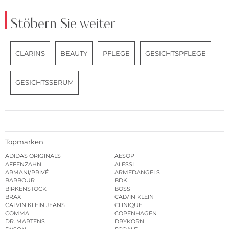
Stöbern Sie weiter
CLARINS
BEAUTY
PFLEGE
GESICHTSPFLEGE
GESICHTSSERUM
Topmarken
ADIDAS ORIGINALS
AESOP
AFFENZAHN
ALESSI
ARMANI/PRIVÉ
ARMEDANGELS
BARBOUR
BDK
BIRKENSTOCK
BOSS
BRAX
CALVIN KLEIN
CALVIN KLEIN JEANS
CLINIQUE
COMMA
COPENHAGEN
DR. MARTENS
DRYKORN