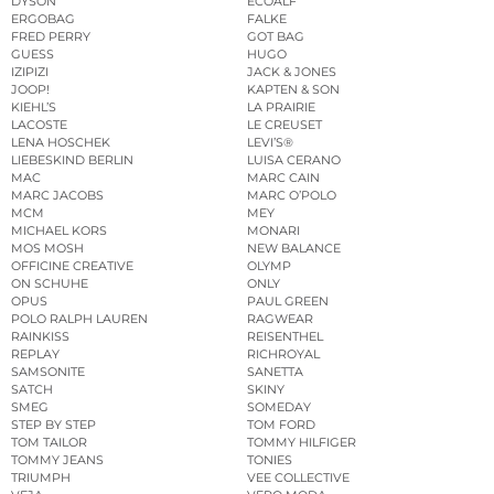
DYSON
ECOALF
ERGOBAG
FALKE
FRED PERRY
GOT BAG
GUESS
HUGO
IZIPIZI
JACK & JONES
JOOP!
KAPTEN & SON
KIEHL’S
LA PRAIRIE
LACOSTE
LE CREUSET
LENA HOSCHEK
LEVI’S®
LIEBESKIND BERLIN
LUISA CERANO
MAC
MARC CAIN
MARC JACOBS
MARC O’POLO
MCM
MEY
MICHAEL KORS
MONARI
MOS MOSH
NEW BALANCE
OFFICINE CREATIVE
OLYMP
ON SCHUHE
ONLY
OPUS
PAUL GREEN
POLO RALPH LAUREN
RAGWEAR
RAINKISS
REISENTHEL
REPLAY
RICHROYAL
SAMSONITE
SANETTA
SATCH
SKINY
SMEG
SOMEDAY
STEP BY STEP
TOM FORD
TOM TAILOR
TOMMY HILFIGER
TOMMY JEANS
TONIES
TRIUMPH
VEE COLLECTIVE