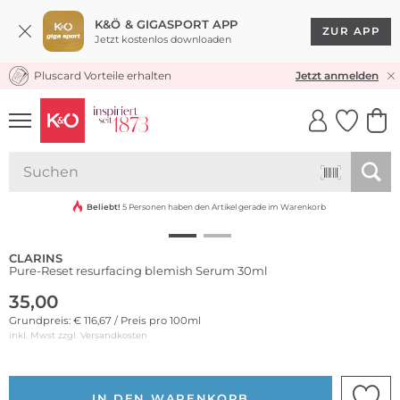
K&Ö & GIGASPORT APP
ZUR APP
Jetzt kostenlos downloaden
Pluscard Vorteile erhalten
KOSTENLOSER VERSAND* & RÜCKVERSAND
Jetzt anmelden
UNSERE APP
CLICK &
CLICK &
COLLECT
RESERVE
Beliebt!
5 Personen haben den Artikel gerade im Warenkorb
CLARINS
Pure-Reset resurfacing blemish Serum 30ml
35,00
Grundpreis: € 116,67 / Preis pro 100ml
inkl. Mwst zzgl.
Versandkosten
IN DEN WARENKORB