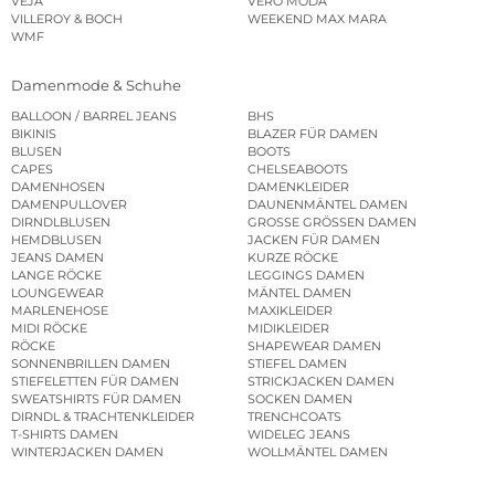
VEJA
VERO MODA
VILLEROY & BOCH
WEEKEND MAX MARA
WMF
Damenmode & Schuhe
BALLOON / BARREL JEANS
BHS
BIKINIS
BLAZER FÜR DAMEN
BLUSEN
BOOTS
CAPES
CHELSEABOOTS
DAMENHOSEN
DAMENKLEIDER
DAMENPULLOVER
DAUNENMÄNTEL DAMEN
DIRNDLBLUSEN
GROSSE GRÖSSEN DAMEN
HEMDBLUSEN
JACKEN FÜR DAMEN
JEANS DAMEN
KURZE RÖCKE
LANGE RÖCKE
LEGGINGS DAMEN
LOUNGEWEAR
MÄNTEL DAMEN
MARLENEHOSE
MAXIKLEIDER
MIDI RÖCKE
MIDIKLEIDER
RÖCKE
SHAPEWEAR DAMEN
SONNENBRILLEN DAMEN
STIEFEL DAMEN
STIEFELETTEN FÜR DAMEN
STRICKJACKEN DAMEN
SWEATSHIRTS FÜR DAMEN
SOCKEN DAMEN
DIRNDL & TRACHTENKLEIDER
TRENCHCOATS
T-SHIRTS DAMEN
WIDELEG JEANS
WINTERJACKEN DAMEN
WOLLMÄNTEL DAMEN