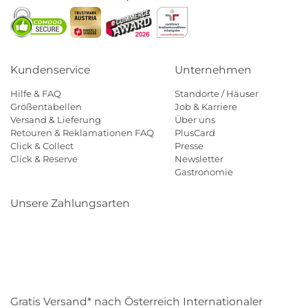
Kundenservice
Unternehmen
Hilfe & FAQ
Standorte / Häuser
Größentabellen
Job & Karriere
Versand & Lieferung
Über uns
Retouren & Reklamationen FAQ
PlusCard
Click & Collect
Presse
Click & Reserve
Newsletter
Gastronomie
Unsere Zahlungsarten
Klarna
Paypal
Mastercard
Visa
Diners
Eps
Shop
Applepay
Amazon
Gratis Versand* nach Österreich Internationaler