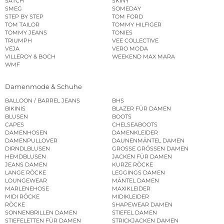
SATCH
SKINY
SMEG
SOMEDAY
STEP BY STEP
TOM FORD
TOM TAILOR
TOMMY HILFIGER
TOMMY JEANS
TONIES
TRIUMPH
VEE COLLECTIVE
VEJA
VERO MODA
VILLEROY & BOCH
WEEKEND MAX MARA
WMF
Damenmode & Schuhe
BALLOON / BARREL JEANS
BHS
BIKINIS
BLAZER FÜR DAMEN
BLUSEN
BOOTS
CAPES
CHELSEABOOTS
DAMENHOSEN
DAMENKLEIDER
DAMENPULLOVER
DAUNENMÄNTEL DAMEN
DIRNDLBLUSEN
GROSSE GRÖSSEN DAMEN
HEMDBLUSEN
JACKEN FÜR DAMEN
JEANS DAMEN
KURZE RÖCKE
LANGE RÖCKE
LEGGINGS DAMEN
LOUNGEWEAR
MÄNTEL DAMEN
MARLENEHOSE
MAXIKLEIDER
MIDI RÖCKE
MIDIKLEIDER
RÖCKE
SHAPEWEAR DAMEN
SONNENBRILLEN DAMEN
STIEFEL DAMEN
STIEFELETTEN FÜR DAMEN
STRICKJACKEN DAMEN