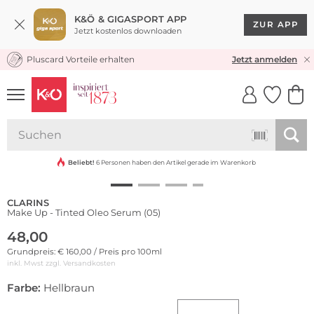
K&Ö & GIGASPORT APP
ZUR APP
Jetzt kostenlos downloaden
Pluscard Vorteile erhalten
KOSTENLOSER VERSAND* & RÜCKVERSAND
Jetzt anmelden
UNSERE APP
CLICK &
CLICK &
COLLECT
RESERVE
Beliebt!
6 Personen haben den Artikel gerade im Warenkorb
CLARINS
Make Up - Tinted Oleo Serum (05)
48,00
Grundpreis: € 160,00 / Preis pro 100ml
inkl. Mwst zzgl.
Versandkosten
Farbe:
Hellbraun