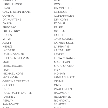
BARBOUR
BDK
BIRKENSTOCK
BOSS
BRAX
CALVIN KLEIN
CALVIN KLEIN JEANS
CLINIQUE
COMMA
COPENHAGEN
DR. MARTENS
DRYKORN
DYSON
ECOALF
ERGOBAG
FALKE
FRED PERRY
GOT BAG
GUESS
HUGO
IZIPIZI
JACK & JONES
JOOP!
KAPTEN & SON
KIEHL’S
LA PRAIRIE
LACOSTE
LE CREUSET
LENA HOSCHEK
LEVI’S®
LIEBESKIND BERLIN
LUISA CERANO
MAC
MARC CAIN
MARC JACOBS
MARC O’POLO
MCM
MEY
MICHAEL KORS
MONARI
MOS MOSH
NEW BALANCE
OFFICINE CREATIVE
OLYMP
ON SCHUHE
ONLY
OPUS
PAUL GREEN
POLO RALPH LAUREN
RAGWEAR
RAINKISS
REISENTHEL
REPLAY
RICHROYAL
SAMSONITE
SANETTA