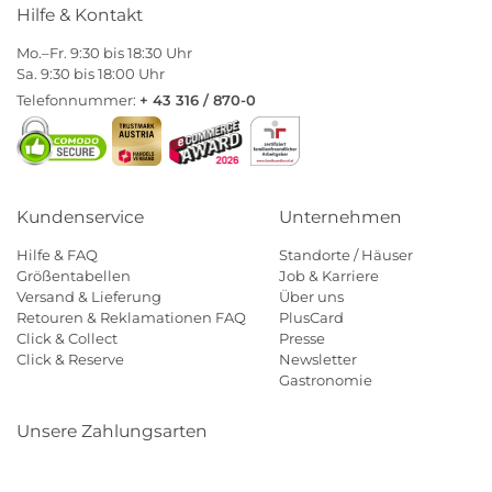
Hilfe & Kontakt
Mo.–Fr. 9:30 bis 18:30 Uhr
Sa. 9:30 bis 18:00 Uhr
Telefonnummer:
+ 43 316 / 870-0
Kundenservice
Unternehmen
Hilfe & FAQ
Standorte / Häuser
Größentabellen
Job & Karriere
Versand & Lieferung
Über uns
Retouren & Reklamationen FAQ
PlusCard
Click & Collect
Presse
Click & Reserve
Newsletter
Gastronomie
Unsere Zahlungsarten
Klarna
Paypal
Mastercard
Visa
Diners
Eps
Shop