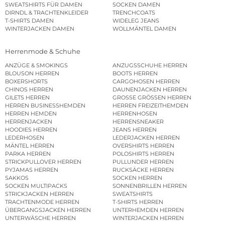
SWEATSHIRTS FÜR DAMEN
SOCKEN DAMEN
DIRNDL & TRACHTENKLEIDER
TRENCHCOATS
T-SHIRTS DAMEN
WIDELEG JEANS
WINTERJACKEN DAMEN
WOLLMÄNTEL DAMEN
Herrenmode & Schuhe
ANZÜGE & SMOKINGS
ANZUGSSCHUHE HERREN
BLOUSON HERREN
BOOTS HERREN
BOXERSHORTS
CARGOHOSEN HERREN
CHINOS HERREN
DAUNENJACKEN HERREN
GILETS HERREN
GROSSE GRÖSSEN HERREN
HERREN BUSINESSHEMDEN
HERREN FREIZEITHEMDEN
HERREN HEMDEN
HERRENHOSEN
HERRENJACKEN
HERRENSNEAKER
HOODIES HERREN
JEANS HERREN
LEDERHOSEN
LEDERJACKEN HERREN
MÄNTEL HERREN
OVERSHIRTS HERREN
PARKA HERREN
POLOSHIRTS HERREN
STRICKPULLOVER HERREN
PULLUNDER HERREN
PYJAMAS HERREN
RUCKSÄCKE HERREN
SAKKOS
SOCKEN HERREN
SOCKEN MULTIPACKS
SONNENBRILLEN HERREN
STRICKJACKEN HERREN
SWEATSHIRTS
TRACHTENMODE HERREN
T-SHIRTS HERREN
ÜBERGANGSJACKEN HERREN
UNTERHEMDEN HERREN
UNTERWÄSCHE HERREN
WINTERJACKEN HERREN