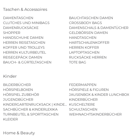
Taschen & Accessoires
DAMENTASCHEN
BAUCHTASCHEN DAMEN
CLUTCHES UND MINIBAGS
CROSSBODY BAGS
DAMENRUCKSÄCKE
DAMENSCHALS & DAMENTÜCHER
SHOPPER
GELDBÖRSEN DAMEN
HANDSCHUHE DAMEN
HANDTASCHEN
HERREN REISETASCHEN
HARTSCHALENKOFFER
KOFFER UND TROLLEYS
HERREN KOFFER
HERREN KULTURBEUTEL
LAPTOPTASCHEN
REISEGEPÄCK DAMEN
RUCKSÄCKE HERREN
BAUCH- & GÜRTELTASCHEN
TOTE BAG
Kinder
BILDERBÜCHER
FEDERMAPPEN
HÖRSPIELBOXEN
HÖRSPIELE & FIGUREN
HÖRSPIEL ZUBEHÖR
JAUSENBOX & KINDER LUNCHBOX
JUGENDBÜCHER
KINDERBÜCHER
KINDERGARTENRUCKSACK | KINDERGARTENBEUTEL
KUSCHELTIERE
SACHBÜCHER & KINDERLEXIKA
SCHULTASCHEN
TURNBEUTEL & SPORTTASCHEN
WEIHNACHTSKINDERBÜCHER
KLEIDER
Home & Beauty