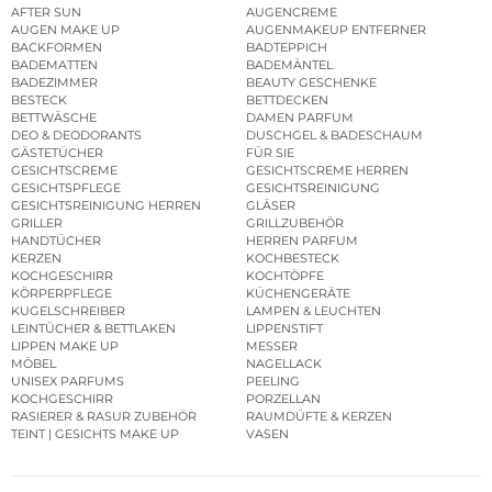
AFTER SUN
AUGENCREME
AUGEN MAKE UP
AUGENMAKEUP ENTFERNER
BACKFORMEN
BADTEPPICH
BADEMATTEN
BADEMÄNTEL
BADEZIMMER
BEAUTY GESCHENKE
BESTECK
BETTDECKEN
BETTWÄSCHE
DAMEN PARFUM
DEO & DEODORANTS
DUSCHGEL & BADESCHAUM
GÄSTETÜCHER
FÜR SIE
GESICHTSCREME
GESICHTSCREME HERREN
GESICHTSPFLEGE
GESICHTSREINIGUNG
GESICHTSREINIGUNG HERREN
GLÄSER
GRILLER
GRILLZUBEHÖR
HANDTÜCHER
HERREN PARFUM
KERZEN
KOCHBESTECK
KOCHGESCHIRR
KOCHTÖPFE
KÖRPERPFLEGE
KÜCHENGERÄTE
KUGELSCHREIBER
LAMPEN & LEUCHTEN
LEINTÜCHER & BETTLAKEN
LIPPENSTIFT
LIPPEN MAKE UP
MESSER
MÖBEL
NAGELLACK
UNISEX PARFUMS
PEELING
KOCHGESCHIRR
PORZELLAN
RASIERER & RASUR ZUBEHÖR
RAUMDÜFTE & KERZEN
TEINT | GESICHTS MAKE UP
VASEN