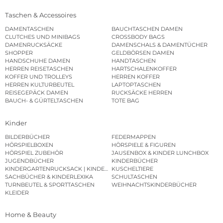
Taschen & Accessoires
DAMENTASCHEN
BAUCHTASCHEN DAMEN
CLUTCHES UND MINIBAGS
CROSSBODY BAGS
DAMENRUCKSÄCKE
DAMENSCHALS & DAMENTÜCHER
SHOPPER
GELDBÖRSEN DAMEN
HANDSCHUHE DAMEN
HANDTASCHEN
HERREN REISETASCHEN
HARTSCHALENKOFFER
KOFFER UND TROLLEYS
HERREN KOFFER
HERREN KULTURBEUTEL
LAPTOPTASCHEN
REISEGEPÄCK DAMEN
RUCKSÄCKE HERREN
BAUCH- & GÜRTELTASCHEN
TOTE BAG
Kinder
BILDERBÜCHER
FEDERMAPPEN
HÖRSPIELBOXEN
HÖRSPIELE & FIGUREN
HÖRSPIEL ZUBEHÖR
JAUSENBOX & KINDER LUNCHBOX
JUGENDBÜCHER
KINDERBÜCHER
KINDERGARTENRUCKSACK | KINDERGARTENBEUTEL
KUSCHELTIERE
SACHBÜCHER & KINDERLEXIKA
SCHULTASCHEN
TURNBEUTEL & SPORTTASCHEN
WEIHNACHTSKINDERBÜCHER
KLEIDER
Home & Beauty