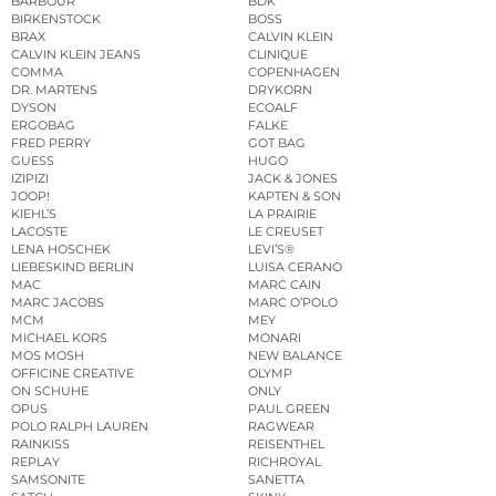
BARBOUR
BDK
BIRKENSTOCK
BOSS
BRAX
CALVIN KLEIN
CALVIN KLEIN JEANS
CLINIQUE
COMMA
COPENHAGEN
DR. MARTENS
DRYKORN
DYSON
ECOALF
ERGOBAG
FALKE
FRED PERRY
GOT BAG
GUESS
HUGO
IZIPIZI
JACK & JONES
JOOP!
KAPTEN & SON
KIEHL’S
LA PRAIRIE
LACOSTE
LE CREUSET
LENA HOSCHEK
LEVI’S®
LIEBESKIND BERLIN
LUISA CERANO
MAC
MARC CAIN
MARC JACOBS
MARC O’POLO
MCM
MEY
MICHAEL KORS
MONARI
MOS MOSH
NEW BALANCE
OFFICINE CREATIVE
OLYMP
ON SCHUHE
ONLY
OPUS
PAUL GREEN
POLO RALPH LAUREN
RAGWEAR
RAINKISS
REISENTHEL
REPLAY
RICHROYAL
SAMSONITE
SANETTA