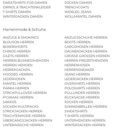
SWEATSHIRTS FÜR DAMEN
SOCKEN DAMEN
DIRNDL & TRACHTENKLEIDER
TRENCHCOATS
T-SHIRTS DAMEN
WIDELEG JEANS
WINTERJACKEN DAMEN
WOLLMÄNTEL DAMEN
Herrenmode & Schuhe
ANZÜGE & SMOKINGS
ANZUGSSCHUHE HERREN
BLOUSON HERREN
BOOTS HERREN
BOXERSHORTS
CARGOHOSEN HERREN
CHINOS HERREN
DAUNENJACKEN HERREN
GILETS HERREN
GROSSE GRÖSSEN HERREN
HERREN BUSINESSHEMDEN
HERREN FREIZEITHEMDEN
HERREN HEMDEN
HERRENHOSEN
HERRENJACKEN
HERRENSNEAKER
HOODIES HERREN
JEANS HERREN
LEDERHOSEN
LEDERJACKEN HERREN
MÄNTEL HERREN
OVERSHIRTS HERREN
PARKA HERREN
POLOSHIRTS HERREN
STRICKPULLOVER HERREN
PULLUNDER HERREN
PYJAMAS HERREN
RUCKSÄCKE HERREN
SAKKOS
SOCKEN HERREN
SOCKEN MULTIPACKS
SONNENBRILLEN HERREN
STRICKJACKEN HERREN
SWEATSHIRTS
TRACHTENMODE HERREN
T-SHIRTS HERREN
ÜBERGANGSJACKEN HERREN
UNTERHEMDEN HERREN
UNTERWÄSCHE HERREN
WINTERJACKEN HERREN