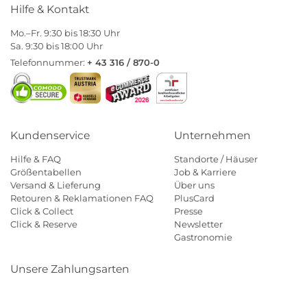
Hilfe & Kontakt
Mo.–Fr. 9:30 bis 18:30 Uhr
Sa. 9:30 bis 18:00 Uhr
Telefonnummer:
+ 43 316 / 870-0
Kundenservice
Unternehmen
Hilfe & FAQ
Standorte / Häuser
Größentabellen
Job & Karriere
Versand & Lieferung
Über uns
Retouren & Reklamationen FAQ
PlusCard
Click & Collect
Presse
Click & Reserve
Newsletter
Gastronomie
Unsere Zahlungsarten
Klarna
Paypal
Mastercard
Visa
Diners
Eps
Shop