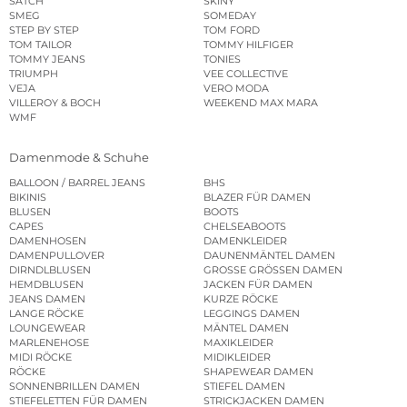
SATCH
SKINY
SMEG
SOMEDAY
STEP BY STEP
TOM FORD
TOM TAILOR
TOMMY HILFIGER
TOMMY JEANS
TONIES
TRIUMPH
VEE COLLECTIVE
VEJA
VERO MODA
VILLEROY & BOCH
WEEKEND MAX MARA
WMF
Damenmode & Schuhe
BALLOON / BARREL JEANS
BHS
BIKINIS
BLAZER FÜR DAMEN
BLUSEN
BOOTS
CAPES
CHELSEABOOTS
DAMENHOSEN
DAMENKLEIDER
DAMENPULLOVER
DAUNENMÄNTEL DAMEN
DIRNDLBLUSEN
GROSSE GRÖSSEN DAMEN
HEMDBLUSEN
JACKEN FÜR DAMEN
JEANS DAMEN
KURZE RÖCKE
LANGE RÖCKE
LEGGINGS DAMEN
LOUNGEWEAR
MÄNTEL DAMEN
MARLENEHOSE
MAXIKLEIDER
MIDI RÖCKE
MIDIKLEIDER
RÖCKE
SHAPEWEAR DAMEN
SONNENBRILLEN DAMEN
STIEFEL DAMEN
STIEFELETTEN FÜR DAMEN
STRICKJACKEN DAMEN