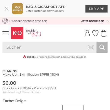
K&Ö & GIGASPORT APP
ZUR APP
Jetzt kostenlos downloaden
Pluscard Vorteile erhalten
KOSTENLOSER VERSAND* & RÜCKVERSAND
Jetzt anmelden
UNSERE APP
CLICK &
CLICK &
COLLECT
RESERVE
Beliebt!
6 Personen sehen sich diesen Artikel gerade an
CLARINS
Make Up - Skin Illusion SPF15 (110N)
56,00
Grundpreis: € 186,67 / Preis pro 100ml
inkl. Mwst zzgl.
Versandkosten
Farbe:
Beige