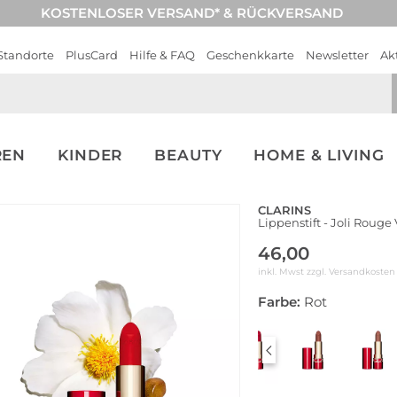
KOSTENLOSER VERSAND* & RÜCKVERSAND
Standorte
PlusCard
Hilfe & FAQ
Geschenkkarte
Newsletter
Ak
REN
KINDER
BEAUTY
HOME & LIVING
CLARINS
Lippenstift - Joli Rouge
46,00
inkl. Mwst zzgl.
Versandkosten
Farbe:
Rot