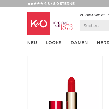
★★★★★ 4,8 / 5,0 STERNE
ZU GIGASPORT
FASHION-
UNSERE APP
CLICK &
CLICK &
TRENDS
COLLECT
RESERVE
NEU
LOOKS
DAMEN
HER