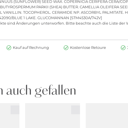
NNUUS (SUNFLOWER) SEED WAX. COPERNICIA CERIFERA CERA/COP
. BUTYROSPERMUM PARKII (SHEA) BUTTER. CAMELLIA OLEIFERA SEED 
YL VANILLIN. TOCOPHEROL. CERAMIDE NP. ASCORBYL PALMITATE.
42090/BLUE 1 LAKE. GLUCOMANNAN [STM4530A/742V]
kte sind Änderungen unterworfen. Bitte beachte auch die Liste der 
Kauf auf Rechnung
Kostenlose Retoure
 auch gefallen