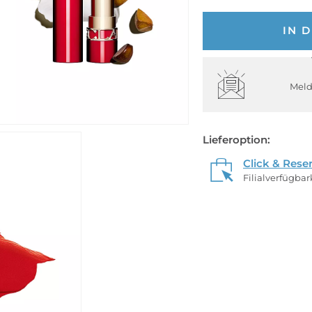
IN 
Meld
Lieferoption:
Click & Rese
Filialverfügba