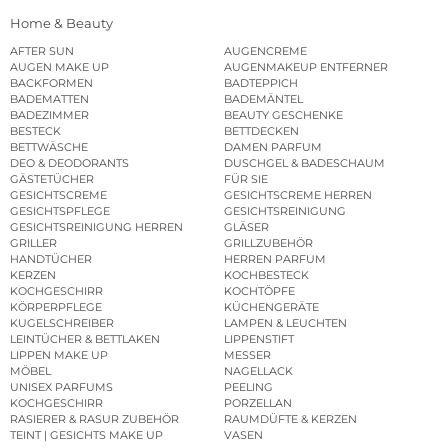
Home & Beauty
AFTER SUN
AUGENCREME
AUGEN MAKE UP
AUGENMAKEUP ENTFERNER
BACKFORMEN
BADTEPPICH
BADEMATTEN
BADEMÄNTEL
BADEZIMMER
BEAUTY GESCHENKE
BESTECK
BETTDECKEN
BETTWÄSCHE
DAMEN PARFUM
DEO & DEODORANTS
DUSCHGEL & BADESCHAUM
GÄSTETÜCHER
FÜR SIE
GESICHTSCREME
GESICHTSCREME HERREN
GESICHTSPFLEGE
GESICHTSREINIGUNG
GESICHTSREINIGUNG HERREN
GLÄSER
GRILLER
GRILLZUBEHÖR
HANDTÜCHER
HERREN PARFUM
KERZEN
KOCHBESTECK
KOCHGESCHIRR
KOCHTÖPFE
KÖRPERPFLEGE
KÜCHENGERÄTE
KUGELSCHREIBER
LAMPEN & LEUCHTEN
LEINTÜCHER & BETTLAKEN
LIPPENSTIFT
LIPPEN MAKE UP
MESSER
MÖBEL
NAGELLACK
UNISEX PARFUMS
PEELING
KOCHGESCHIRR
PORZELLAN
RASIERER & RASUR ZUBEHÖR
RAUMDÜFTE & KERZEN
TEINT | GESICHTS MAKE UP
VASEN