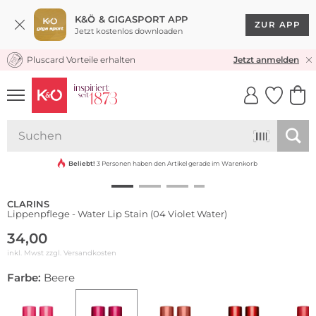
K&Ö & GIGASPORT APP
ZUR APP
Jetzt kostenlos downloaden
Pluscard Vorteile erhalten
KOSTENLOSER VERSAND* & RÜCKVERSAND
Jetzt anmelden
UNSERE APP
CLICK &
CLICK &
COLLECT
RESERVE
Beliebt!
3 Personen haben den Artikel gerade im Warenkorb
CLARINS
Lippenpflege - Water Lip Stain (04 Violet Water)
34,00
inkl. Mwst zzgl.
Versandkosten
Farbe:
Beere