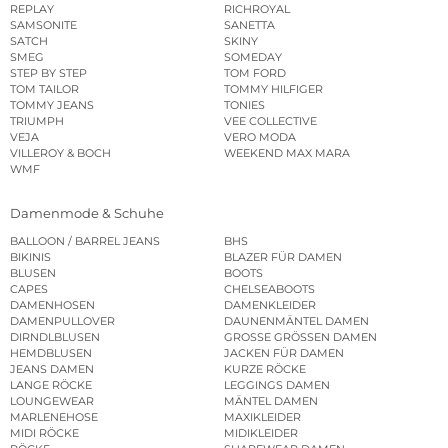
REPLAY
RICHROYAL
SAMSONITE
SANETTA
SATCH
SKINY
SMEG
SOMEDAY
STEP BY STEP
TOM FORD
TOM TAILOR
TOMMY HILFIGER
TOMMY JEANS
TONIES
TRIUMPH
VEE COLLECTIVE
VEJA
VERO MODA
VILLEROY & BOCH
WEEKEND MAX MARA
WMF
Damenmode & Schuhe
BALLOON / BARREL JEANS
BHS
BIKINIS
BLAZER FÜR DAMEN
BLUSEN
BOOTS
CAPES
CHELSEABOOTS
DAMENHOSEN
DAMENKLEIDER
DAMENPULLOVER
DAUNENMÄNTEL DAMEN
DIRNDLBLUSEN
GROSSE GRÖSSEN DAMEN
HEMDBLUSEN
JACKEN FÜR DAMEN
JEANS DAMEN
KURZE RÖCKE
LANGE RÖCKE
LEGGINGS DAMEN
LOUNGEWEAR
MÄNTEL DAMEN
MARLENEHOSE
MAXIKLEIDER
MIDI RÖCKE
MIDIKLEIDER