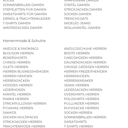
RÖCKE
SHAPEWEAR DAMEN
SONNENBRILLEN DAMEN
STIEFEL DAMEN
STIEFELETTEN FÜR DAMEN
STRICKJACKEN DAMEN
SWEATSHIRTS FÜR DAMEN
SOCKEN DAMEN
DIRNDL & TRACHTENKLEIDER
TRENCHCOATS
T-SHIRTS DAMEN
WIDELEG JEANS
WINTERJACKEN DAMEN
WOLLMÄNTEL DAMEN
Herrenmode & Schuhe
ANZÜGE & SMOKINGS
ANZUGSSCHUHE HERREN
BLOUSON HERREN
BOOTS HERREN
BOXERSHORTS
CARGOHOSEN HERREN
CHINOS HERREN
DAUNENJACKEN HERREN
GILETS HERREN
GROSSE GRÖSSEN HERREN
HERREN BUSINESSHEMDEN
HERREN FREIZEITHEMDEN
HERREN HEMDEN
HERRENHOSEN
HERRENJACKEN
HERRENSNEAKER
HOODIES HERREN
JEANS HERREN
LEDERHOSEN
LEDERJACKEN HERREN
MÄNTEL HERREN
OVERSHIRTS HERREN
PARKA HERREN
POLOSHIRTS HERREN
STRICKPULLOVER HERREN
PULLUNDER HERREN
PYJAMAS HERREN
RUCKSÄCKE HERREN
SAKKOS
SOCKEN HERREN
SOCKEN MULTIPACKS
SONNENBRILLEN HERREN
STRICKJACKEN HERREN
SWEATSHIRTS
TRACHTENMODE HERREN
T-SHIRTS HERREN