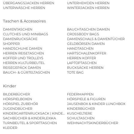
ÜBERGANGSJACKEN HERREN
UNTERHEMDEN HERREN
UNTERWÄSCHE HERREN
WINTERJACKEN HERREN
Taschen & Accessoires
DAMENTASCHEN
BAUCHTASCHEN DAMEN
CLUTCHES UND MINIBAGS
CROSSBODY BAGS
DAMENRUCKSÄCKE
DAMENSCHALS & DAMENTÜCHER
SHOPPER
GELDBÖRSEN DAMEN
HANDSCHUHE DAMEN
HANDTASCHEN
HERREN REISETASCHEN
HARTSCHALENKOFFER
KOFFER UND TROLLEYS
HERREN KOFFER
HERREN KULTURBEUTEL
LAPTOPTASCHEN
REISEGEPÄCK DAMEN
RUCKSÄCKE HERREN
BAUCH- & GÜRTELTASCHEN
TOTE BAG
Kinder
BILDERBÜCHER
FEDERMAPPEN
HÖRSPIELBOXEN
HÖRSPIELE & FIGUREN
HÖRSPIEL ZUBEHÖR
JAUSENBOX & KINDER LUNCHBOX
JUGENDBÜCHER
KINDERBÜCHER
KINDERGARTENRUCKSACK | KINDERGARTENBEUTEL
KUSCHELTIERE
SACHBÜCHER & KINDERLEXIKA
SCHULTASCHEN
TURNBEUTEL & SPORTTASCHEN
WEIHNACHTSKINDERBÜCHER
KLEIDER