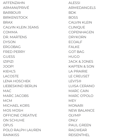
AFFENZAHN
ALESSI
ARMANI/PRIVÉ
ARMEDANGELS
BARBOUR
BDK
BIRKENSTOCK
BOSS
BRAX
CALVIN KLEIN
CALVIN KLEIN JEANS
CLINIQUE
COMMA
COPENHAGEN
DR. MARTENS
DRYKORN
DYSON
ECOALF
ERGOBAG
FALKE
FRED PERRY
GOT BAG
GUESS
HUGO
IZIPIZI
JACK & JONES
JOOP!
KAPTEN & SON
KIEHL’S
LA PRAIRIE
LACOSTE
LE CREUSET
LENA HOSCHEK
LEVI’S®
LIEBESKIND BERLIN
LUISA CERANO
MAC
MARC CAIN
MARC JACOBS
MARC O’POLO
MCM
MEY
MICHAEL KORS
MONARI
MOS MOSH
NEW BALANCE
OFFICINE CREATIVE
OLYMP
ON SCHUHE
ONLY
OPUS
PAUL GREEN
POLO RALPH LAUREN
RAGWEAR
RAINKISS
REISENTHEL