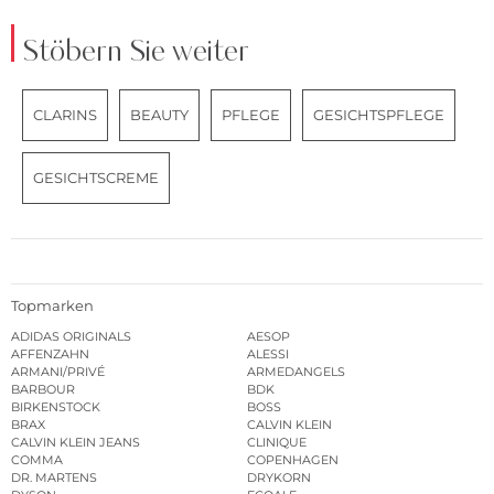
Stöbern Sie weiter
CLARINS
BEAUTY
PFLEGE
GESICHTSPFLEGE
GESICHTSCREME
Topmarken
ADIDAS ORIGINALS
AESOP
AFFENZAHN
ALESSI
ARMANI/PRIVÉ
ARMEDANGELS
BARBOUR
BDK
BIRKENSTOCK
BOSS
BRAX
CALVIN KLEIN
CALVIN KLEIN JEANS
CLINIQUE
COMMA
COPENHAGEN
DR. MARTENS
DRYKORN