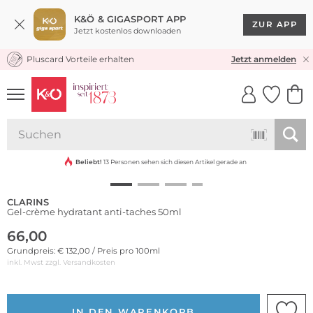
K&Ö & GIGASPORT APP
ZUR APP
Jetzt kostenlos downloaden
Pluscard Vorteile erhalten
KOSTENLOSER VERSAND* & RÜCKVERSAND
Jetzt anmelden
UNSERE APP
CLICK &
CLICK &
COLLECT
RESERVE
Beliebt!
13 Personen sehen sich diesen Artikel gerade an
CLARINS
Gel-crème hydratant anti-taches 50ml
66,00
Grundpreis: € 132,00 / Preis pro 100ml
inkl. Mwst zzgl.
Versandkosten
IN DEN WARENKORB