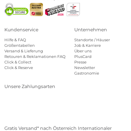
Kundenservice
Unternehmen
Hilfe & FAQ
Standorte / Häuser
Größentabellen
Job & Karriere
Versand & Lieferung
Über uns
Retouren & Reklamationen FAQ
PlusCard
Click & Collect
Presse
Click & Reserve
Newsletter
Gastronomie
Unsere Zahlungsarten
Klarna
Paypal
Mastercard
Visa
Diners
Eps
Shop
Applepay
Amazon
Gratis Versand* nach Österreich Internationaler