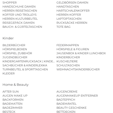
SHOPPER
GELDBÖRSEN DAMEN
HANDSCHUHE DAMEN
HANDTASCHEN
HERREN REISETASCHEN
HARTSCHALENKOFFER
KOFFER UND TROLLEYS
HERREN KOFFER
HERREN KULTURBEUTEL
LAPTOPTASCHEN
REISEGEPÄCK DAMEN
RUCKSÄCKE HERREN
BAUCH- & GÜRTELTASCHEN
TOTE BAG
Kinder
BILDERBÜCHER
FEDERMAPPEN
HÖRSPIELBOXEN
HÖRSPIELE & FIGUREN
HÖRSPIEL ZUBEHÖR
JAUSENBOX & KINDER LUNCHBOX
JUGENDBÜCHER
KINDERBÜCHER
KINDERGARTENRUCKSACK | KINDERGARTENBEUTEL
KUSCHELTIERE
SACHBÜCHER & KINDERLEXIKA
SCHULTASCHEN
TURNBEUTEL & SPORTTASCHEN
WEIHNACHTSKINDERBÜCHER
KLEIDER
Home & Beauty
AFTER SUN
AUGENCREME
AUGEN MAKE UP
AUGENMAKEUP ENTFERNER
BACKFORMEN
BADTEPPICH
BADEMATTEN
BADEMÄNTEL
BADEZIMMER
BEAUTY GESCHENKE
BESTECK
BETTDECKEN