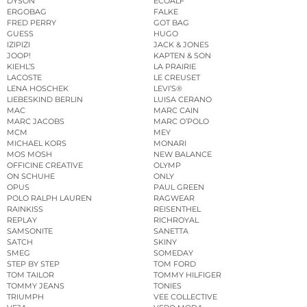
DYSON
ECOALF
ERGOBAG
FALKE
FRED PERRY
GOT BAG
GUESS
HUGO
IZIPIZI
JACK & JONES
JOOP!
KAPTEN & SON
KIEHL’S
LA PRAIRIE
LACOSTE
LE CREUSET
LENA HOSCHEK
LEVI’S®
LIEBESKIND BERLIN
LUISA CERANO
MAC
MARC CAIN
MARC JACOBS
MARC O’POLO
MCM
MEY
MICHAEL KORS
MONARI
MOS MOSH
NEW BALANCE
OFFICINE CREATIVE
OLYMP
ON SCHUHE
ONLY
OPUS
PAUL GREEN
POLO RALPH LAUREN
RAGWEAR
RAINKISS
REISENTHEL
REPLAY
RICHROYAL
SAMSONITE
SANETTA
SATCH
SKINY
SMEG
SOMEDAY
STEP BY STEP
TOM FORD
TOM TAILOR
TOMMY HILFIGER
TOMMY JEANS
TONIES
TRIUMPH
VEE COLLECTIVE