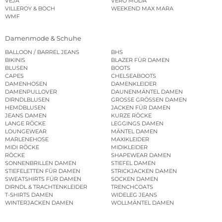
VEJA
VERO MODA
VILLEROY & BOCH
WEEKEND MAX MARA
WMF
Damenmode & Schuhe
BALLOON / BARREL JEANS
BHS
BIKINIS
BLAZER FÜR DAMEN
BLUSEN
BOOTS
CAPES
CHELSEABOOTS
DAMENHOSEN
DAMENKLEIDER
DAMENPULLOVER
DAUNENMÄNTEL DAMEN
DIRNDLBLUSEN
GROSSE GRÖSSEN DAMEN
HEMDBLUSEN
JACKEN FÜR DAMEN
JEANS DAMEN
KURZE RÖCKE
LANGE RÖCKE
LEGGINGS DAMEN
LOUNGEWEAR
MÄNTEL DAMEN
MARLENEHOSE
MAXIKLEIDER
MIDI RÖCKE
MIDIKLEIDER
RÖCKE
SHAPEWEAR DAMEN
SONNENBRILLEN DAMEN
STIEFEL DAMEN
STIEFELETTEN FÜR DAMEN
STRICKJACKEN DAMEN
SWEATSHIRTS FÜR DAMEN
SOCKEN DAMEN
DIRNDL & TRACHTENKLEIDER
TRENCHCOATS
T-SHIRTS DAMEN
WIDELEG JEANS
WINTERJACKEN DAMEN
WOLLMÄNTEL DAMEN