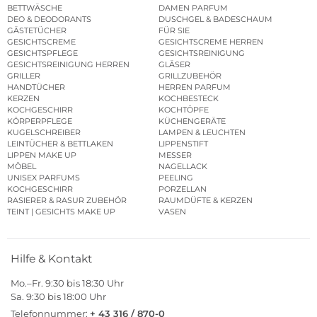
BETTWÄSCHE
DAMEN PARFUM
DEO & DEODORANTS
DUSCHGEL & BADESCHAUM
GÄSTETÜCHER
FÜR SIE
GESICHTSCREME
GESICHTSCREME HERREN
GESICHTSPFLEGE
GESICHTSREINIGUNG
GESICHTSREINIGUNG HERREN
GLÄSER
GRILLER
GRILLZUBEHÖR
HANDTÜCHER
HERREN PARFUM
KERZEN
KOCHBESTECK
KOCHGESCHIRR
KOCHTÖPFE
KÖRPERPFLEGE
KÜCHENGERÄTE
KUGELSCHREIBER
LAMPEN & LEUCHTEN
LEINTÜCHER & BETTLAKEN
LIPPENSTIFT
LIPPEN MAKE UP
MESSER
MÖBEL
NAGELLACK
UNISEX PARFUMS
PEELING
KOCHGESCHIRR
PORZELLAN
RASIERER & RASUR ZUBEHÖR
RAUMDÜFTE & KERZEN
TEINT | GESICHTS MAKE UP
VASEN
Hilfe & Kontakt
Mo.–Fr. 9:30 bis 18:30 Uhr
Sa. 9:30 bis 18:00 Uhr
Telefonnummer:
+ 43 316 / 870-0