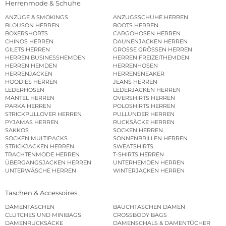
Herrenmode & Schuhe
ANZÜGE & SMOKINGS
ANZUGSSCHUHE HERREN
BLOUSON HERREN
BOOTS HERREN
BOXERSHORTS
CARGOHOSEN HERREN
CHINOS HERREN
DAUNENJACKEN HERREN
GILETS HERREN
GROSSE GRÖSSEN HERREN
HERREN BUSINESSHEMDEN
HERREN FREIZEITHEMDEN
HERREN HEMDEN
HERRENHOSEN
HERRENJACKEN
HERRENSNEAKER
HOODIES HERREN
JEANS HERREN
LEDERHOSEN
LEDERJACKEN HERREN
MÄNTEL HERREN
OVERSHIRTS HERREN
PARKA HERREN
POLOSHIRTS HERREN
STRICKPULLOVER HERREN
PULLUNDER HERREN
PYJAMAS HERREN
RUCKSÄCKE HERREN
SAKKOS
SOCKEN HERREN
SOCKEN MULTIPACKS
SONNENBRILLEN HERREN
STRICKJACKEN HERREN
SWEATSHIRTS
TRACHTENMODE HERREN
T-SHIRTS HERREN
ÜBERGANGSJACKEN HERREN
UNTERHEMDEN HERREN
UNTERWÄSCHE HERREN
WINTERJACKEN HERREN
Taschen & Accessoires
DAMENTASCHEN
BAUCHTASCHEN DAMEN
CLUTCHES UND MINIBAGS
CROSSBODY BAGS
DAMENRUCKSÄCKE
DAMENSCHALS & DAMENTÜCHER