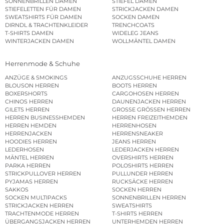
SONNENBRILLEN DAMEN
STIEFEL DAMEN
STIEFELETTEN FÜR DAMEN
STRICKJACKEN DAMEN
SWEATSHIRTS FÜR DAMEN
SOCKEN DAMEN
DIRNDL & TRACHTENKLEIDER
TRENCHCOATS
T-SHIRTS DAMEN
WIDELEG JEANS
WINTERJACKEN DAMEN
WOLLMÄNTEL DAMEN
Herrenmode & Schuhe
ANZÜGE & SMOKINGS
ANZUGSSCHUHE HERREN
BLOUSON HERREN
BOOTS HERREN
BOXERSHORTS
CARGOHOSEN HERREN
CHINOS HERREN
DAUNENJACKEN HERREN
GILETS HERREN
GROSSE GRÖSSEN HERREN
HERREN BUSINESSHEMDEN
HERREN FREIZEITHEMDEN
HERREN HEMDEN
HERRENHOSEN
HERRENJACKEN
HERRENSNEAKER
HOODIES HERREN
JEANS HERREN
LEDERHOSEN
LEDERJACKEN HERREN
MÄNTEL HERREN
OVERSHIRTS HERREN
PARKA HERREN
POLOSHIRTS HERREN
STRICKPULLOVER HERREN
PULLUNDER HERREN
PYJAMAS HERREN
RUCKSÄCKE HERREN
SAKKOS
SOCKEN HERREN
SOCKEN MULTIPACKS
SONNENBRILLEN HERREN
STRICKJACKEN HERREN
SWEATSHIRTS
TRACHTENMODE HERREN
T-SHIRTS HERREN
ÜBERGANGSJACKEN HERREN
UNTERHEMDEN HERREN