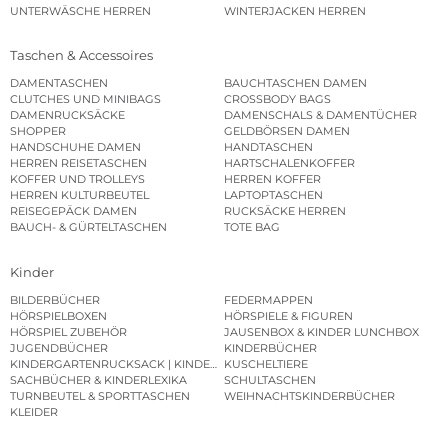
UNTERWÄSCHE HERREN
WINTERJACKEN HERREN
Taschen & Accessoires
DAMENTASCHEN
BAUCHTASCHEN DAMEN
CLUTCHES UND MINIBAGS
CROSSBODY BAGS
DAMENRUCKSÄCKE
DAMENSCHALS & DAMENTÜCHER
SHOPPER
GELDBÖRSEN DAMEN
HANDSCHUHE DAMEN
HANDTASCHEN
HERREN REISETASCHEN
HARTSCHALENKOFFER
KOFFER UND TROLLEYS
HERREN KOFFER
HERREN KULTURBEUTEL
LAPTOPTASCHEN
REISEGEPÄCK DAMEN
RUCKSÄCKE HERREN
BAUCH- & GÜRTELTASCHEN
TOTE BAG
Kinder
BILDERBÜCHER
FEDERMAPPEN
HÖRSPIELBOXEN
HÖRSPIELE & FIGUREN
HÖRSPIEL ZUBEHÖR
JAUSENBOX & KINDER LUNCHBOX
JUGENDBÜCHER
KINDERBÜCHER
KINDERGARTENRUCKSACK | KINDERGARTENBEUTEL
KUSCHELTIERE
SACHBÜCHER & KINDERLEXIKA
SCHULTASCHEN
TURNBEUTEL & SPORTTASCHEN
WEIHNACHTSKINDERBÜCHER
KLEIDER