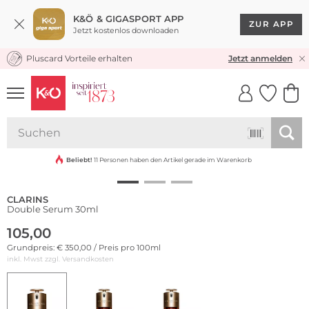
K&Ö & GIGASPORT APP
ZUR APP
Jetzt kostenlos downloaden
Pluscard Vorteile erhalten
KOSTENLOSER VERSAND* & RÜCKVERSAND
Jetzt anmelden
UNSERE APP
CLICK &
CLICK &
COLLECT
RESERVE
Beliebt!
11 Personen haben den Artikel gerade im Warenkorb
CLARINS
Double Serum 30ml
105,00
Grundpreis: € 350,00 / Preis pro 100ml
inkl. Mwst zzgl.
Versandkosten