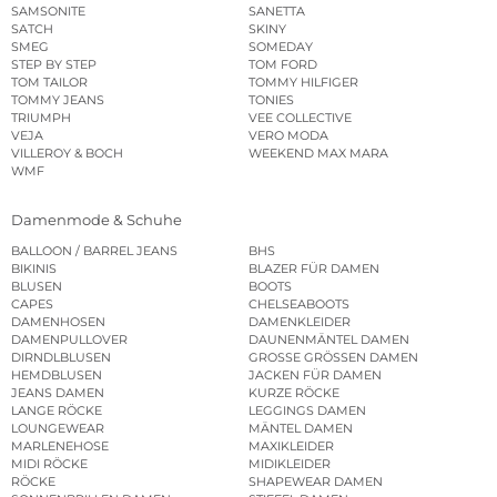
SAMSONITE
SANETTA
SATCH
SKINY
SMEG
SOMEDAY
STEP BY STEP
TOM FORD
TOM TAILOR
TOMMY HILFIGER
TOMMY JEANS
TONIES
TRIUMPH
VEE COLLECTIVE
VEJA
VERO MODA
VILLEROY & BOCH
WEEKEND MAX MARA
WMF
Damenmode & Schuhe
BALLOON / BARREL JEANS
BHS
BIKINIS
BLAZER FÜR DAMEN
BLUSEN
BOOTS
CAPES
CHELSEABOOTS
DAMENHOSEN
DAMENKLEIDER
DAMENPULLOVER
DAUNENMÄNTEL DAMEN
DIRNDLBLUSEN
GROSSE GRÖSSEN DAMEN
HEMDBLUSEN
JACKEN FÜR DAMEN
JEANS DAMEN
KURZE RÖCKE
LANGE RÖCKE
LEGGINGS DAMEN
LOUNGEWEAR
MÄNTEL DAMEN
MARLENEHOSE
MAXIKLEIDER
MIDI RÖCKE
MIDIKLEIDER
RÖCKE
SHAPEWEAR DAMEN