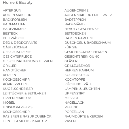
Home & Beauty
AFTER SUN
AUGENCREME
AUGEN MAKE UP
AUGENMAKEUP ENTFERNER
BACKFORMEN
BADTEPPICH
BADEMATTEN
BADEMÄNTEL
BADEZIMMER
BEAUTY GESCHENKE
BESTECK
BETTDECKEN
BETTWÄSCHE
DAMEN PARFUM
DEO & DEODORANTS
DUSCHGEL & BADESCHAUM
GÄSTETÜCHER
FÜR SIE
GESICHTSCREME
GESICHTSCREME HERREN
GESICHTSPFLEGE
GESICHTSREINIGUNG
GESICHTSREINIGUNG HERREN
GLÄSER
GRILLER
GRILLZUBEHÖR
HANDTÜCHER
HERREN PARFUM
KERZEN
KOCHBESTECK
KOCHGESCHIRR
KOCHTÖPFE
KÖRPERPFLEGE
KÜCHENGERÄTE
KUGELSCHREIBER
LAMPEN & LEUCHTEN
LEINTÜCHER & BETTLAKEN
LIPPENSTIFT
LIPPEN MAKE UP
MESSER
MÖBEL
NAGELLACK
UNISEX PARFUMS
PEELING
KOCHGESCHIRR
PORZELLAN
RASIERER & RASUR ZUBEHÖR
RAUMDÜFTE & KERZEN
TEINT | GESICHTS MAKE UP
VASEN