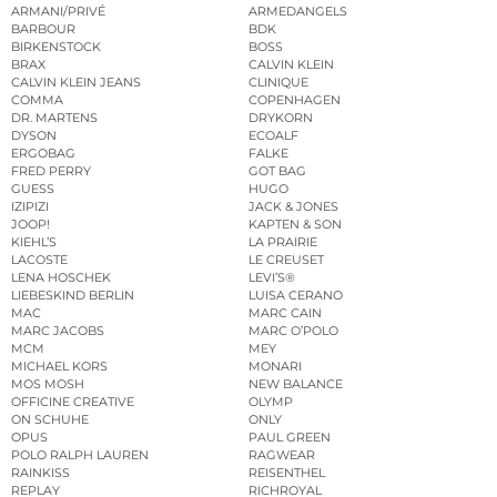
ARMANI/PRIVÉ
ARMEDANGELS
BARBOUR
BDK
BIRKENSTOCK
BOSS
BRAX
CALVIN KLEIN
CALVIN KLEIN JEANS
CLINIQUE
COMMA
COPENHAGEN
DR. MARTENS
DRYKORN
DYSON
ECOALF
ERGOBAG
FALKE
FRED PERRY
GOT BAG
GUESS
HUGO
IZIPIZI
JACK & JONES
JOOP!
KAPTEN & SON
KIEHL’S
LA PRAIRIE
LACOSTE
LE CREUSET
LENA HOSCHEK
LEVI’S®
LIEBESKIND BERLIN
LUISA CERANO
MAC
MARC CAIN
MARC JACOBS
MARC O’POLO
MCM
MEY
MICHAEL KORS
MONARI
MOS MOSH
NEW BALANCE
OFFICINE CREATIVE
OLYMP
ON SCHUHE
ONLY
OPUS
PAUL GREEN
POLO RALPH LAUREN
RAGWEAR
RAINKISS
REISENTHEL
REPLAY
RICHROYAL