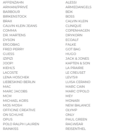
AFFENZAHN
ALESSI
ARMANI/PRIVÉ
ARMEDANGELS
BARBOUR
BDK
BIRKENSTOCK
BOSS
BRAX
CALVIN KLEIN
CALVIN KLEIN JEANS
CLINIQUE
COMMA
COPENHAGEN
DR. MARTENS
DRYKORN
DYSON
ECOALF
ERGOBAG
FALKE
FRED PERRY
GOT BAG
GUESS
HUGO
IZIPIZI
JACK & JONES
JOOP!
KAPTEN & SON
KIEHL’S
LA PRAIRIE
LACOSTE
LE CREUSET
LENA HOSCHEK
LEVI’S®
LIEBESKIND BERLIN
LUISA CERANO
MAC
MARC CAIN
MARC JACOBS
MARC O’POLO
MCM
MEY
MICHAEL KORS
MONARI
MOS MOSH
NEW BALANCE
OFFICINE CREATIVE
OLYMP
ON SCHUHE
ONLY
OPUS
PAUL GREEN
POLO RALPH LAUREN
RAGWEAR
RAINKISS
REISENTHEL