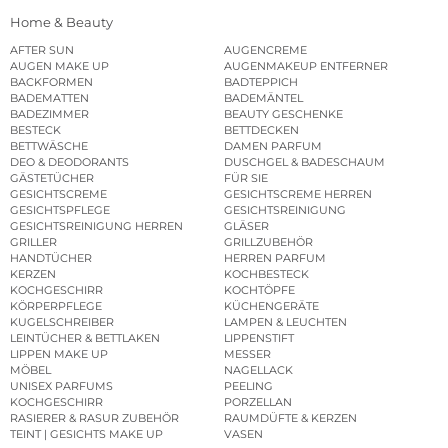
Home & Beauty
AFTER SUN
AUGENCREME
AUGEN MAKE UP
AUGENMAKEUP ENTFERNER
BACKFORMEN
BADTEPPICH
BADEMATTEN
BADEMÄNTEL
BADEZIMMER
BEAUTY GESCHENKE
BESTECK
BETTDECKEN
BETTWÄSCHE
DAMEN PARFUM
DEO & DEODORANTS
DUSCHGEL & BADESCHAUM
GÄSTETÜCHER
FÜR SIE
GESICHTSCREME
GESICHTSCREME HERREN
GESICHTSPFLEGE
GESICHTSREINIGUNG
GESICHTSREINIGUNG HERREN
GLÄSER
GRILLER
GRILLZUBEHÖR
HANDTÜCHER
HERREN PARFUM
KERZEN
KOCHBESTECK
KOCHGESCHIRR
KOCHTÖPFE
KÖRPERPFLEGE
KÜCHENGERÄTE
KUGELSCHREIBER
LAMPEN & LEUCHTEN
LEINTÜCHER & BETTLAKEN
LIPPENSTIFT
LIPPEN MAKE UP
MESSER
MÖBEL
NAGELLACK
UNISEX PARFUMS
PEELING
KOCHGESCHIRR
PORZELLAN
RASIERER & RASUR ZUBEHÖR
RAUMDÜFTE & KERZEN
TEINT | GESICHTS MAKE UP
VASEN