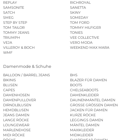
REPLAY
RICHROYAL
SAMSONITE
SANETTA
SATCH
SKINY
SMEG
SOMEDAY
STEP BY STEP
TOM FORD
TOM TAILOR
TOMMY HILFIGER
TOMMY JEANS
TONIES
TRIUMPH
VEE COLLECTIVE
VEJA
VERO MODA
VILLEROY & BOCH
WEEKEND MAX MARA
WMF
Damenmode & Schuhe
BALLOON / BARREL JEANS
BHS
BIKINIS
BLAZER FÜR DAMEN
BLUSEN
BOOTS
CAPES
CHELSEABOOTS
DAMENHOSEN
DAMENKLEIDER
DAMENPULLOVER
DAUNENMÄNTEL DAMEN
DIRNDLBLUSEN
GROSSE GRÖSSEN DAMEN
HEMDBLUSEN
JACKEN FÜR DAMEN
JEANS DAMEN
KURZE RÖCKE
LANGE RÖCKE
LEGGINGS DAMEN
LOUNGEWEAR
MÄNTEL DAMEN
MARLENEHOSE
MAXIKLEIDER
MIDI RÖCKE
MIDIKLEIDER