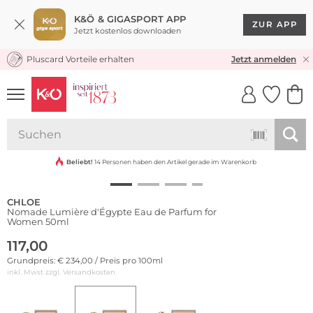
K&Ö & GIGASPORT APP
ZUR APP
Jetzt kostenlos downloaden
Pluscard Vorteile erhalten
KOSTENLOSER VERSAND* & RÜCKVERSAND
Jetzt anmelden
UNSERE APP
CLICK &
CLICK &
COLLECT
RESERVE
Beliebt!
14 Personen haben den Artikel gerade im Warenkorb
CHLOE
Nomade Lumière d'Égypte Eau de Parfum for
Women 50ml
117,00
Grundpreis: € 234,00 / Preis pro 100ml
inkl. Mwst zzgl.
Versandkosten