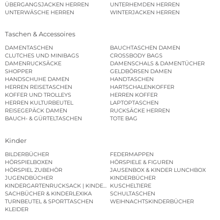
ÜBERGANGSJACKEN HERREN
UNTERHEMDEN HERREN
UNTERWÄSCHE HERREN
WINTERJACKEN HERREN
Taschen & Accessoires
DAMENTASCHEN
BAUCHTASCHEN DAMEN
CLUTCHES UND MINIBAGS
CROSSBODY BAGS
DAMENRUCKSÄCKE
DAMENSCHALS & DAMENTÜCHER
SHOPPER
GELDBÖRSEN DAMEN
HANDSCHUHE DAMEN
HANDTASCHEN
HERREN REISETASCHEN
HARTSCHALENKOFFER
KOFFER UND TROLLEYS
HERREN KOFFER
HERREN KULTURBEUTEL
LAPTOPTASCHEN
REISEGEPÄCK DAMEN
RUCKSÄCKE HERREN
BAUCH- & GÜRTELTASCHEN
TOTE BAG
Kinder
BILDERBÜCHER
FEDERMAPPEN
HÖRSPIELBOXEN
HÖRSPIELE & FIGUREN
HÖRSPIEL ZUBEHÖR
JAUSENBOX & KINDER LUNCHBOX
JUGENDBÜCHER
KINDERBÜCHER
KINDERGARTENRUCKSACK | KINDERGARTENBEUTEL
KUSCHELTIERE
SACHBÜCHER & KINDERLEXIKA
SCHULTASCHEN
TURNBEUTEL & SPORTTASCHEN
WEIHNACHTSKINDERBÜCHER
KLEIDER