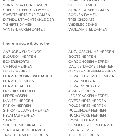
RÖCKE
SHAPEWEAR DAMEN
SONNENBRILLEN DAMEN
STIEFEL DAMEN
STIEFELETTEN FÜR DAMEN
STRICKJACKEN DAMEN
SWEATSHIRTS FÜR DAMEN
SOCKEN DAMEN
DIRNDL & TRACHTENKLEIDER
TRENCHCOATS
T-SHIRTS DAMEN
WIDELEG JEANS
WINTERJACKEN DAMEN
WOLLMÄNTEL DAMEN
Herrenmode & Schuhe
ANZÜGE & SMOKINGS
ANZUGSSCHUHE HERREN
BLOUSON HERREN
BOOTS HERREN
BOXERSHORTS
CARGOHOSEN HERREN
CHINOS HERREN
DAUNENJACKEN HERREN
GILETS HERREN
GROSSE GRÖSSEN HERREN
HERREN BUSINESSHEMDEN
HERREN FREIZEITHEMDEN
HERREN HEMDEN
HERRENHOSEN
HERRENJACKEN
HERRENSNEAKER
HOODIES HERREN
JEANS HERREN
LEDERHOSEN
LEDERJACKEN HERREN
MÄNTEL HERREN
OVERSHIRTS HERREN
PARKA HERREN
POLOSHIRTS HERREN
STRICKPULLOVER HERREN
PULLUNDER HERREN
PYJAMAS HERREN
RUCKSÄCKE HERREN
SAKKOS
SOCKEN HERREN
SOCKEN MULTIPACKS
SONNENBRILLEN HERREN
STRICKJACKEN HERREN
SWEATSHIRTS
TRACHTENMODE HERREN
T-SHIRTS HERREN