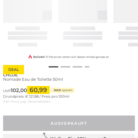
Beliebt!
10 Personen sehen sich diesen Artikel gerade an
DEAL
CHLOE
Nomade Eau de Toilette 50ml
60,99
102,00
Jetzt
sparen
UVP
Grundpreis: € 121,98 / Preis pro 100ml
inkl. Mwst zzgl.
Versandkosten
AUSVERKAUFT