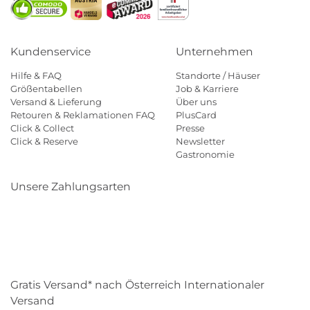
Kundenservice
Unternehmen
Hilfe & FAQ
Standorte / Häuser
Größentabellen
Job & Karriere
Versand & Lieferung
Über uns
Retouren & Reklamationen FAQ
PlusCard
Click & Collect
Presse
Click & Reserve
Newsletter
Gastronomie
Unsere Zahlungsarten
Klarna
Paypal
Mastercard
Visa
Diners
Eps
Shop
Applepay
Amazon
Gratis Versand* nach Österreich Internationaler
Versand