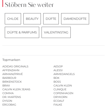
Stöbern Sie weiter
CHLOE
BEAUTY
DÜFTE
DAMENDÜFTE
DÜFTE & PARFUMS
VALENTINSTAG
Topmarken
ADIDAS ORIGINALS
AESOP
AFFENZAHN
ALESSI
ARMANI/PRIVÉ
ARMEDANGELS
BARBOUR
BDK
BIRKENSTOCK
BOSS
BRAX
CALVIN KLEIN
CALVIN KLEIN JEANS
CLINIQUE
COMMA
COPENHAGEN
DR. MARTENS
DRYKORN
DYSON
ECOALF
ERGOBAG
FALKE