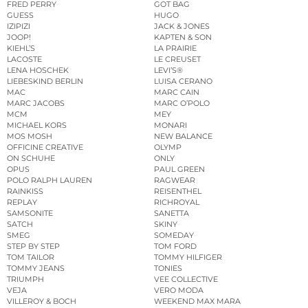
FRED PERRY
GOT BAG
GUESS
HUGO
IZIPIZI
JACK & JONES
JOOP!
KAPTEN & SON
KIEHL’S
LA PRAIRIE
LACOSTE
LE CREUSET
LENA HOSCHEK
LEVI’S®
LIEBESKIND BERLIN
LUISA CERANO
MAC
MARC CAIN
MARC JACOBS
MARC O’POLO
MCM
MEY
MICHAEL KORS
MONARI
MOS MOSH
NEW BALANCE
OFFICINE CREATIVE
OLYMP
ON SCHUHE
ONLY
OPUS
PAUL GREEN
POLO RALPH LAUREN
RAGWEAR
RAINKISS
REISENTHEL
REPLAY
RICHROYAL
SAMSONITE
SANETTA
SATCH
SKINY
SMEG
SOMEDAY
STEP BY STEP
TOM FORD
TOM TAILOR
TOMMY HILFIGER
TOMMY JEANS
TONIES
TRIUMPH
VEE COLLECTIVE
VEJA
VERO MODA
VILLEROY & BOCH
WEEKEND MAX MARA