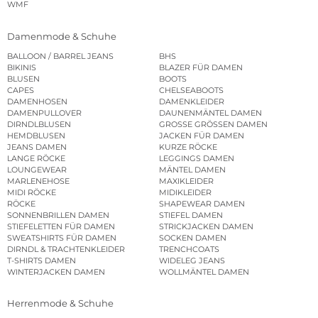
WMF
Damenmode & Schuhe
BALLOON / BARREL JEANS
BHS
BIKINIS
BLAZER FÜR DAMEN
BLUSEN
BOOTS
CAPES
CHELSEABOOTS
DAMENHOSEN
DAMENKLEIDER
DAMENPULLOVER
DAUNENMÄNTEL DAMEN
DIRNDLBLUSEN
GROSSE GRÖSSEN DAMEN
HEMDBLUSEN
JACKEN FÜR DAMEN
JEANS DAMEN
KURZE RÖCKE
LANGE RÖCKE
LEGGINGS DAMEN
LOUNGEWEAR
MÄNTEL DAMEN
MARLENEHOSE
MAXIKLEIDER
MIDI RÖCKE
MIDIKLEIDER
RÖCKE
SHAPEWEAR DAMEN
SONNENBRILLEN DAMEN
STIEFEL DAMEN
STIEFELETTEN FÜR DAMEN
STRICKJACKEN DAMEN
SWEATSHIRTS FÜR DAMEN
SOCKEN DAMEN
DIRNDL & TRACHTENKLEIDER
TRENCHCOATS
T-SHIRTS DAMEN
WIDELEG JEANS
WINTERJACKEN DAMEN
WOLLMÄNTEL DAMEN
Herrenmode & Schuhe