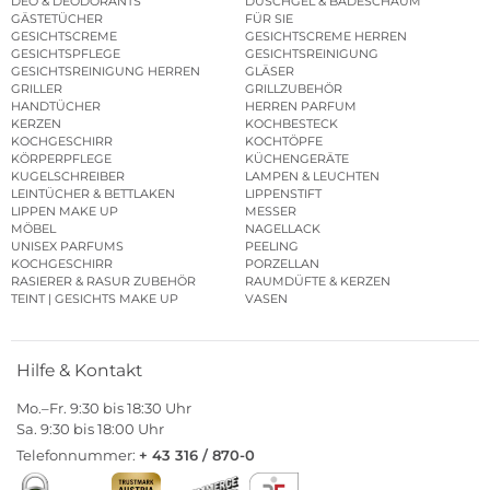
DEO & DEODORANTS
DUSCHGEL & BADESCHAUM
GÄSTETÜCHER
FÜR SIE
GESICHTSCREME
GESICHTSCREME HERREN
GESICHTSPFLEGE
GESICHTSREINIGUNG
GESICHTSREINIGUNG HERREN
GLÄSER
GRILLER
GRILLZUBEHÖR
HANDTÜCHER
HERREN PARFUM
KERZEN
KOCHBESTECK
KOCHGESCHIRR
KOCHTÖPFE
KÖRPERPFLEGE
KÜCHENGERÄTE
KUGELSCHREIBER
LAMPEN & LEUCHTEN
LEINTÜCHER & BETTLAKEN
LIPPENSTIFT
LIPPEN MAKE UP
MESSER
MÖBEL
NAGELLACK
UNISEX PARFUMS
PEELING
KOCHGESCHIRR
PORZELLAN
RASIERER & RASUR ZUBEHÖR
RAUMDÜFTE & KERZEN
TEINT | GESICHTS MAKE UP
VASEN
Hilfe & Kontakt
Mo.–Fr. 9:30 bis 18:30 Uhr
Sa. 9:30 bis 18:00 Uhr
Telefonnummer:
+ 43 316 / 870-0