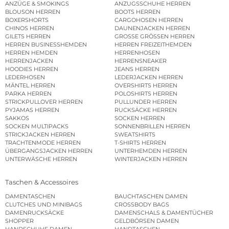
ANZÜGE & SMOKINGS
ANZUGSSCHUHE HERREN
BLOUSON HERREN
BOOTS HERREN
BOXERSHORTS
CARGOHOSEN HERREN
CHINOS HERREN
DAUNENJACKEN HERREN
GILETS HERREN
GROSSE GRÖSSEN HERREN
HERREN BUSINESSHEMDEN
HERREN FREIZEITHEMDEN
HERREN HEMDEN
HERRENHOSEN
HERRENJACKEN
HERRENSNEAKER
HOODIES HERREN
JEANS HERREN
LEDERHOSEN
LEDERJACKEN HERREN
MÄNTEL HERREN
OVERSHIRTS HERREN
PARKA HERREN
POLOSHIRTS HERREN
STRICKPULLOVER HERREN
PULLUNDER HERREN
PYJAMAS HERREN
RUCKSÄCKE HERREN
SAKKOS
SOCKEN HERREN
SOCKEN MULTIPACKS
SONNENBRILLEN HERREN
STRICKJACKEN HERREN
SWEATSHIRTS
TRACHTENMODE HERREN
T-SHIRTS HERREN
ÜBERGANGSJACKEN HERREN
UNTERHEMDEN HERREN
UNTERWÄSCHE HERREN
WINTERJACKEN HERREN
Taschen & Accessoires
DAMENTASCHEN
BAUCHTASCHEN DAMEN
CLUTCHES UND MINIBAGS
CROSSBODY BAGS
DAMENRUCKSÄCKE
DAMENSCHALS & DAMENTÜCHER
SHOPPER
GELDBÖRSEN DAMEN
HANDSCHUHE DAMEN
HANDTASCHEN