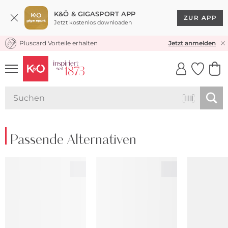
K&Ö & GIGASPORT APP
ZUR APP
Jetzt kostenlos downloaden
Pluscard Vorteile erhalten
KOSTENLOSER VERSAND* & RÜCKVERSAND
Jetzt anmelden
UNSERE APP
CLICK &
CLICK &
COLLECT
RESERVE
Passende Alternativen