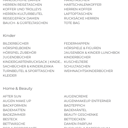
HERREN REISETASCHEN
HARTSCHALENKOFFER
KOFFER UND TROLLEYS
HERREN KOFFER
HERREN KULTURBEUTEL
LAPTOPTASCHEN
REISEGEPÄCK DAMEN
RUCKSÄCKE HERREN
BAUCH- & GÜRTELTASCHEN
TOTE BAG
Kinder
BILDERBÜCHER
FEDERMAPPEN
HÖRSPIELBOXEN
HÖRSPIELE & FIGUREN
HÖRSPIEL ZUBEHÖR
JAUSENBOX & KINDER LUNCHBOX
JUGENDBÜCHER
KINDERBÜCHER
KINDERGARTENRUCKSACK | KINDERGARTENBEUTEL
KUSCHELTIERE
SACHBÜCHER & KINDERLEXIKA
SCHULTASCHEN
TURNBEUTEL & SPORTTASCHEN
WEIHNACHTSKINDERBÜCHER
KLEIDER
Home & Beauty
AFTER SUN
AUGENCREME
AUGEN MAKE UP
AUGENMAKEUP ENTFERNER
BACKFORMEN
BADTEPPICH
BADEMATTEN
BADEMÄNTEL
BADEZIMMER
BEAUTY GESCHENKE
BESTECK
BETTDECKEN
BETTWÄSCHE
DAMEN PARFUM