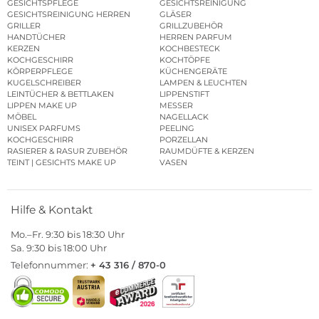
GESICHTSPFLEGE
GESICHTSREINIGUNG
GESICHTSREINIGUNG HERREN
GLÄSER
GRILLER
GRILLZUBEHÖR
HANDTÜCHER
HERREN PARFUM
KERZEN
KOCHBESTECK
KOCHGESCHIRR
KOCHTÖPFE
KÖRPERPFLEGE
KÜCHENGERÄTE
KUGELSCHREIBER
LAMPEN & LEUCHTEN
LEINTÜCHER & BETTLAKEN
LIPPENSTIFT
LIPPEN MAKE UP
MESSER
MÖBEL
NAGELLACK
UNISEX PARFUMS
PEELING
KOCHGESCHIRR
PORZELLAN
RASIERER & RASUR ZUBEHÖR
RAUMDÜFTE & KERZEN
TEINT | GESICHTS MAKE UP
VASEN
Hilfe & Kontakt
Mo.–Fr. 9:30 bis 18:30 Uhr
Sa. 9:30 bis 18:00 Uhr
Telefonnummer:
+ 43 316 / 870-0