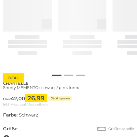
DEAL
CHANTELLE
Shorty MEMENTO schwarz / pink lurex
26,99
42,00
Jetzt
sparen
UVP
inkl. Mwst zzgl.
Versandkosten
Farbe:
Schwarz
Größe:
Größentabelle