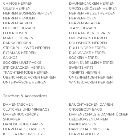
CHINOS HERREN
DAUNENJACKEN HERREN
GILETS HERREN
GROSSE GRÖSSEN HERREN
HERREN BUSINESSHEMDEN
HERREN FREIZEITHEMDEN
HERREN HEMDEN
HERRENHOSEN
HERRENJACKEN
HERRENSNEAKER
HOODIES HERREN
JEANS HERREN
LEDERHOSEN
LEDERJACKEN HERREN
MÄNTEL HERREN
OVERSHIRTS HERREN
PARKA HERREN
POLOSHIRTS HERREN
STRICKPULLOVER HERREN
PULLUNDER HERREN
PYJAMAS HERREN
RUCKSÄCKE HERREN
SAKKOS
SOCKEN HERREN
SOCKEN MULTIPACKS
SONNENBRILLEN HERREN
STRICKJACKEN HERREN
SWEATSHIRTS
TRACHTENMODE HERREN
T-SHIRTS HERREN
ÜBERGANGSJACKEN HERREN
UNTERHEMDEN HERREN
UNTERWÄSCHE HERREN
WINTERJACKEN HERREN
Taschen & Accessoires
DAMENTASCHEN
BAUCHTASCHEN DAMEN
CLUTCHES UND MINIBAGS
CROSSBODY BAGS
DAMENRUCKSÄCKE
DAMENSCHALS & DAMENTÜCHER
SHOPPER
GELDBÖRSEN DAMEN
HANDSCHUHE DAMEN
HANDTASCHEN
HERREN REISETASCHEN
HARTSCHALENKOFFER
KOFFER UND TROLLEYS
HERREN KOFFER