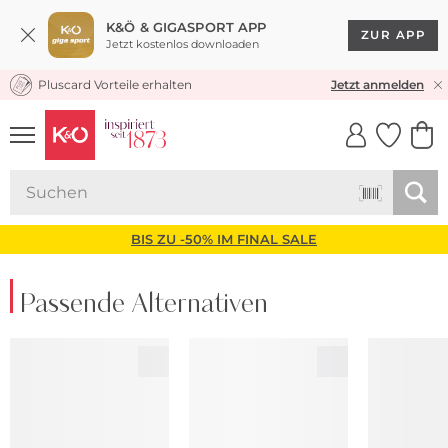
K&Ö & GIGASPORT APP
ZUR APP
Jetzt kostenlos downloaden
Pluscard Vorteile erhalten
KOSTENLOSER VERSAND* & RÜCKVERSAND
Jetzt anmelden
UNSERE APP
CLICK &
CLICK &
COLLECT
RESERVE
BIS ZU -50% IM FINAL SALE
Passende Alternativen