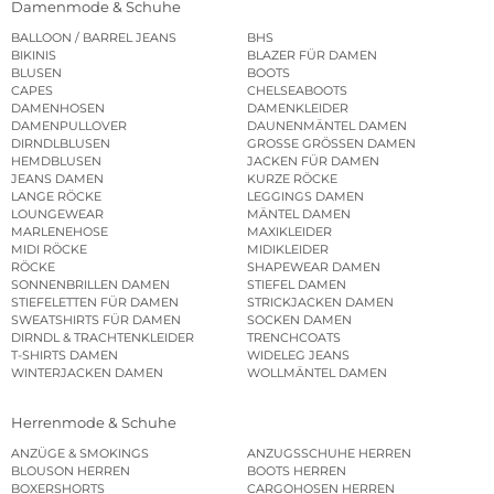
Damenmode & Schuhe
BALLOON / BARREL JEANS
BHS
BIKINIS
BLAZER FÜR DAMEN
BLUSEN
BOOTS
CAPES
CHELSEABOOTS
DAMENHOSEN
DAMENKLEIDER
DAMENPULLOVER
DAUNENMÄNTEL DAMEN
DIRNDLBLUSEN
GROSSE GRÖSSEN DAMEN
HEMDBLUSEN
JACKEN FÜR DAMEN
JEANS DAMEN
KURZE RÖCKE
LANGE RÖCKE
LEGGINGS DAMEN
LOUNGEWEAR
MÄNTEL DAMEN
MARLENEHOSE
MAXIKLEIDER
MIDI RÖCKE
MIDIKLEIDER
RÖCKE
SHAPEWEAR DAMEN
SONNENBRILLEN DAMEN
STIEFEL DAMEN
STIEFELETTEN FÜR DAMEN
STRICKJACKEN DAMEN
SWEATSHIRTS FÜR DAMEN
SOCKEN DAMEN
DIRNDL & TRACHTENKLEIDER
TRENCHCOATS
T-SHIRTS DAMEN
WIDELEG JEANS
WINTERJACKEN DAMEN
WOLLMÄNTEL DAMEN
Herrenmode & Schuhe
ANZÜGE & SMOKINGS
ANZUGSSCHUHE HERREN
BLOUSON HERREN
BOOTS HERREN
BOXERSHORTS
CARGOHOSEN HERREN