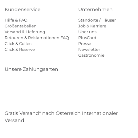
Kundenservice
Unternehmen
Hilfe & FAQ
Standorte / Häuser
Größentabellen
Job & Karriere
Versand & Lieferung
Über uns
Retouren & Reklamationen FAQ
PlusCard
Click & Collect
Presse
Click & Reserve
Newsletter
Gastronomie
Unsere Zahlungsarten
Klarna
Paypal
Mastercard
Visa
Diners
Eps
Shop
Applepay
Amazon
Gratis Versand* nach Österreich Internationaler
Versand