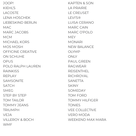
JOOP!
KAPTEN & SON
KIEHL’S
LA PRAIRIE
LACOSTE
LE CREUSET
LENA HOSCHEK
LEVI’S®
LIEBESKIND BERLIN
LUISA CERANO
MAC
MARC CAIN
MARC JACOBS
MARC O’POLO
MCM
MEY
MICHAEL KORS
MONARI
MOS MOSH
NEW BALANCE
OFFICINE CREATIVE
OLYMP
ON SCHUHE
ONLY
OPUS
PAUL GREEN
POLO RALPH LAUREN
RAGWEAR
RAINKISS
REISENTHEL
REPLAY
RICHROYAL
SAMSONITE
SANETTA
SATCH
SKINY
SMEG
SOMEDAY
STEP BY STEP
TOM FORD
TOM TAILOR
TOMMY HILFIGER
TOMMY JEANS
TONIES
TRIUMPH
VEE COLLECTIVE
VEJA
VERO MODA
VILLEROY & BOCH
WEEKEND MAX MARA
WMF