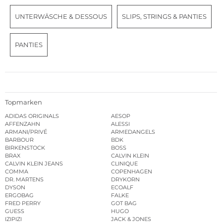
UNTERWÄSCHE & DESSOUS
SLIPS, STRINGS & PANTIES
PANTIES
Topmarken
ADIDAS ORIGINALS
AESOP
AFFENZAHN
ALESSI
ARMANI/PRIVÉ
ARMEDANGELS
BARBOUR
BDK
BIRKENSTOCK
BOSS
BRAX
CALVIN KLEIN
CALVIN KLEIN JEANS
CLINIQUE
COMMA
COPENHAGEN
DR. MARTENS
DRYKORN
DYSON
ECOALF
ERGOBAG
FALKE
FRED PERRY
GOT BAG
GUESS
HUGO
IZIPIZI
JACK & JONES