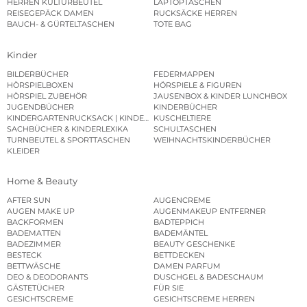
HERREN KULTURBEUTEL
LAPTOPTASCHEN
REISEGEPÄCK DAMEN
RUCKSÄCKE HERREN
BAUCH- & GÜRTELTASCHEN
TOTE BAG
Kinder
BILDERBÜCHER
FEDERMAPPEN
HÖRSPIELBOXEN
HÖRSPIELE & FIGUREN
HÖRSPIEL ZUBEHÖR
JAUSENBOX & KINDER LUNCHBOX
JUGENDBÜCHER
KINDERBÜCHER
KINDERGARTENRUCKSACK | KINDERGARTENBEUTEL
KUSCHELTIERE
SACHBÜCHER & KINDERLEXIKA
SCHULTASCHEN
TURNBEUTEL & SPORTTASCHEN
WEIHNACHTSKINDERBÜCHER
KLEIDER
Home & Beauty
AFTER SUN
AUGENCREME
AUGEN MAKE UP
AUGENMAKEUP ENTFERNER
BACKFORMEN
BADTEPPICH
BADEMATTEN
BADEMÄNTEL
BADEZIMMER
BEAUTY GESCHENKE
BESTECK
BETTDECKEN
BETTWÄSCHE
DAMEN PARFUM
DEO & DEODORANTS
DUSCHGEL & BADESCHAUM
GÄSTETÜCHER
FÜR SIE
GESICHTSCREME
GESICHTSCREME HERREN