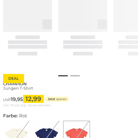
DEAL
CHAMPION
Jungen T-Shirt
12,99
19,95
Jetzt
sparen
UVP
inkl. Mwst zzgl.
Versandkosten
Farbe:
Rot