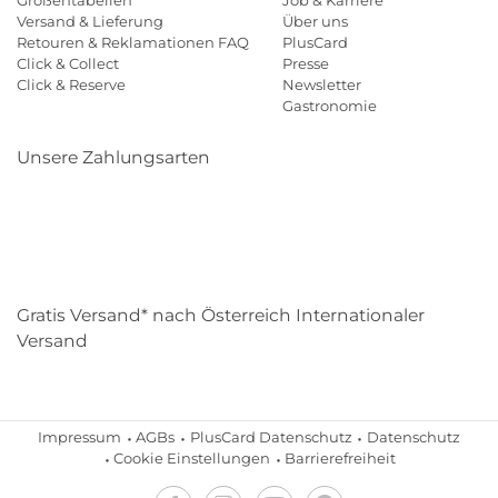
Größentabellen
Job & Karriere
Versand & Lieferung
Über uns
Retouren & Reklamationen FAQ
PlusCard
Click & Collect
Presse
Click & Reserve
Newsletter
Gastronomie
Unsere Zahlungsarten
Klarna
Paypal
Mastercard
Visa
Diners
Eps
Shop
Applepay
Amazon
Gratis Versand* nach Österreich Internationaler
Versand
Impressum
AGBs
PlusCard Datenschutz
Datenschutz
Cookie Einstellungen
Barrierefreiheit