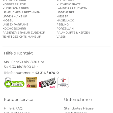
KOCHGESCHIRR
KOCHTÖPFE
KÖRPERPFLEGE
KÜCHENGERÄTE
KUGELSCHREIBER
LAMPEN & LEUCHTEN
LEINTÜCHER & BETTLAKEN
LIPPENSTIFT
LIPPEN MAKE UP
MESSER
MÖBEL
NAGELLACK
UNISEX PARFUMS
PEELING
KOCHGESCHIRR
PORZELLAN
RASIERER & RASUR ZUBEHÖR
RAUMDÜFTE & KERZEN
TEINT | GESICHTS MAKE UP
VASEN
Hilfe & Kontakt
Mo.–Fr. 9:30 bis 18:30 Uhr
Sa. 9:30 bis 18:00 Uhr
Telefonnummer:
+ 43 316 / 870-0
Kundenservice
Unternehmen
Hilfe & FAQ
Standorte / Häuser