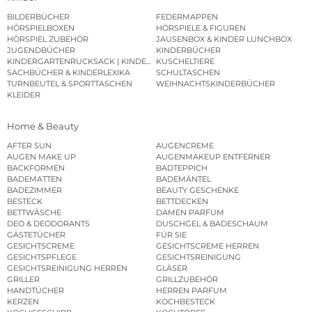
BILDERBÜCHER
FEDERMAPPEN
HÖRSPIELBOXEN
HÖRSPIELE & FIGUREN
HÖRSPIEL ZUBEHÖR
JAUSENBOX & KINDER LUNCHBOX
JUGENDBÜCHER
KINDERBÜCHER
KINDERGARTENRUCKSACK | KINDERGARTENBEUTEL
KUSCHELTIERE
SACHBÜCHER & KINDERLEXIKA
SCHULTASCHEN
TURNBEUTEL & SPORTTASCHEN
WEIHNACHTSKINDERBÜCHER
KLEIDER
Home & Beauty
AFTER SUN
AUGENCREME
AUGEN MAKE UP
AUGENMAKEUP ENTFERNER
BACKFORMEN
BADTEPPICH
BADEMATTEN
BADEMÄNTEL
BADEZIMMER
BEAUTY GESCHENKE
BESTECK
BETTDECKEN
BETTWÄSCHE
DAMEN PARFUM
DEO & DEODORANTS
DUSCHGEL & BADESCHAUM
GÄSTETÜCHER
FÜR SIE
GESICHTSCREME
GESICHTSCREME HERREN
GESICHTSPFLEGE
GESICHTSREINIGUNG
GESICHTSREINIGUNG HERREN
GLÄSER
GRILLER
GRILLZUBEHÖR
HANDTÜCHER
HERREN PARFUM
KERZEN
KOCHBESTECK