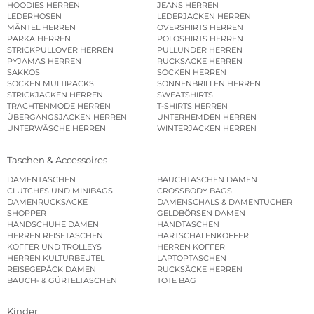
HOODIES HERREN
JEANS HERREN
LEDERHOSEN
LEDERJACKEN HERREN
MÄNTEL HERREN
OVERSHIRTS HERREN
PARKA HERREN
POLOSHIRTS HERREN
STRICKPULLOVER HERREN
PULLUNDER HERREN
PYJAMAS HERREN
RUCKSÄCKE HERREN
SAKKOS
SOCKEN HERREN
SOCKEN MULTIPACKS
SONNENBRILLEN HERREN
STRICKJACKEN HERREN
SWEATSHIRTS
TRACHTENMODE HERREN
T-SHIRTS HERREN
ÜBERGANGSJACKEN HERREN
UNTERHEMDEN HERREN
UNTERWÄSCHE HERREN
WINTERJACKEN HERREN
Taschen & Accessoires
DAMENTASCHEN
BAUCHTASCHEN DAMEN
CLUTCHES UND MINIBAGS
CROSSBODY BAGS
DAMENRUCKSÄCKE
DAMENSCHALS & DAMENTÜCHER
SHOPPER
GELDBÖRSEN DAMEN
HANDSCHUHE DAMEN
HANDTASCHEN
HERREN REISETASCHEN
HARTSCHALENKOFFER
KOFFER UND TROLLEYS
HERREN KOFFER
HERREN KULTURBEUTEL
LAPTOPTASCHEN
REISEGEPÄCK DAMEN
RUCKSÄCKE HERREN
BAUCH- & GÜRTELTASCHEN
TOTE BAG
Kinder