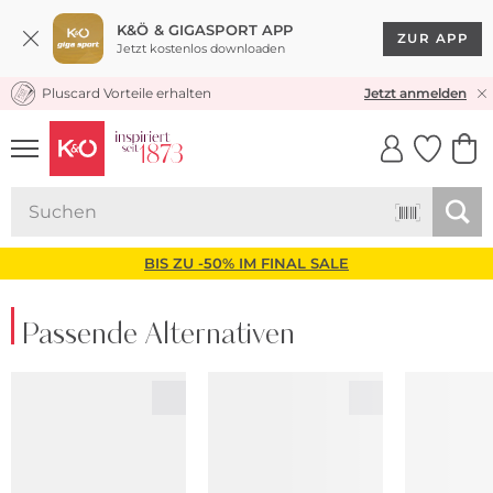
K&Ö & GIGASPORT APP
ZUR APP
Jetzt kostenlos downloaden
Pluscard Vorteile erhalten
KOSTENLOSER VERSAND* & RÜCKVERSAND
Jetzt anmelden
UNSERE APP
CLICK &
CLICK &
COLLECT
RESERVE
BIS ZU -50% IM FINAL SALE
Passende Alternativen