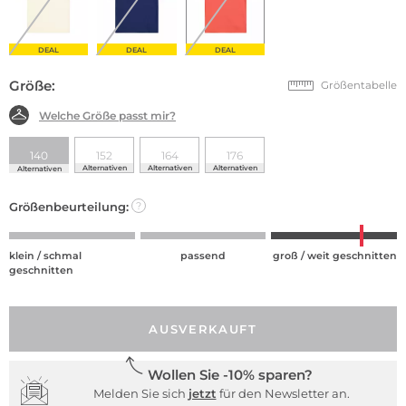
DEAL
DEAL
DEAL
Größe:
Größentabelle
Welche Größe passt mir?
140
152
164
176
Alternativen
Alternativen
Alternativen
Alternativen
Größenbeurteilung:
?
klein / schmal
passend
groß / weit geschnitten
geschnitten
AUSVERKAUFT
Wollen Sie -10% sparen?
Melden Sie sich
jetzt
für den Newsletter an.