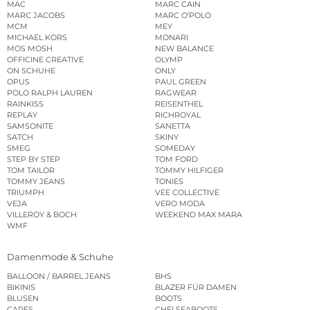
MAC
MARC CAIN
MARC JACOBS
MARC O’POLO
MCM
MEY
MICHAEL KORS
MONARI
MOS MOSH
NEW BALANCE
OFFICINE CREATIVE
OLYMP
ON SCHUHE
ONLY
OPUS
PAUL GREEN
POLO RALPH LAUREN
RAGWEAR
RAINKISS
REISENTHEL
REPLAY
RICHROYAL
SAMSONITE
SANETTA
SATCH
SKINY
SMEG
SOMEDAY
STEP BY STEP
TOM FORD
TOM TAILOR
TOMMY HILFIGER
TOMMY JEANS
TONIES
TRIUMPH
VEE COLLECTIVE
VEJA
VERO MODA
VILLEROY & BOCH
WEEKEND MAX MARA
WMF
Damenmode & Schuhe
BALLOON / BARREL JEANS
BHS
BIKINIS
BLAZER FÜR DAMEN
BLUSEN
BOOTS
CAPES
CHELSEABOOTS