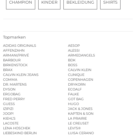
CHAMPION
KINDER
BEKLEIDUNG
SHIRTS
Topmarken
ADIDAS ORIGINALS
AESOP
AFFENZAHN
ALESSI
ARMANI/PRIVÉ
ARMEDANGELS
BARBOUR
BDK
BIRKENSTOCK
BOSS
BRAX
CALVIN KLEIN
CALVIN KLEIN JEANS
CLINIQUE
COMMA
COPENHAGEN
DR. MARTENS
DRYKORN
DYSON
ECOALF
ERGOBAG
FALKE
FRED PERRY
GOT BAG
GUESS
HUGO
IZIPIZI
JACK & JONES
JOOP!
KAPTEN & SON
KIEHL’S
LA PRAIRIE
LACOSTE
LE CREUSET
LENA HOSCHEK
LEVI’S®
LIEBESKIND BERLIN
LUISA CERANO