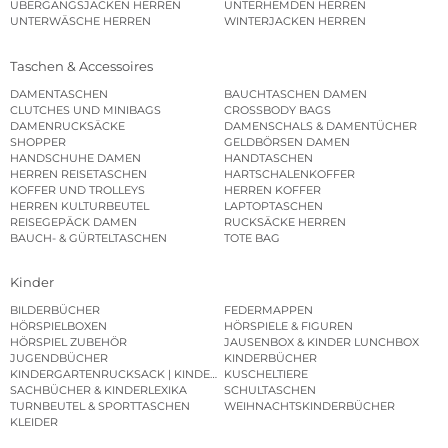
ÜBERGANGSJACKEN HERREN
UNTERHEMDEN HERREN
UNTERWÄSCHE HERREN
WINTERJACKEN HERREN
Taschen & Accessoires
DAMENTASCHEN
BAUCHTASCHEN DAMEN
CLUTCHES UND MINIBAGS
CROSSBODY BAGS
DAMENRUCKSÄCKE
DAMENSCHALS & DAMENTÜCHER
SHOPPER
GELDBÖRSEN DAMEN
HANDSCHUHE DAMEN
HANDTASCHEN
HERREN REISETASCHEN
HARTSCHALENKOFFER
KOFFER UND TROLLEYS
HERREN KOFFER
HERREN KULTURBEUTEL
LAPTOPTASCHEN
REISEGEPÄCK DAMEN
RUCKSÄCKE HERREN
BAUCH- & GÜRTELTASCHEN
TOTE BAG
Kinder
BILDERBÜCHER
FEDERMAPPEN
HÖRSPIELBOXEN
HÖRSPIELE & FIGUREN
HÖRSPIEL ZUBEHÖR
JAUSENBOX & KINDER LUNCHBOX
JUGENDBÜCHER
KINDERBÜCHER
KINDERGARTENRUCKSACK | KINDERGARTENBEUTEL
KUSCHELTIERE
SACHBÜCHER & KINDERLEXIKA
SCHULTASCHEN
TURNBEUTEL & SPORTTASCHEN
WEIHNACHTSKINDERBÜCHER
KLEIDER