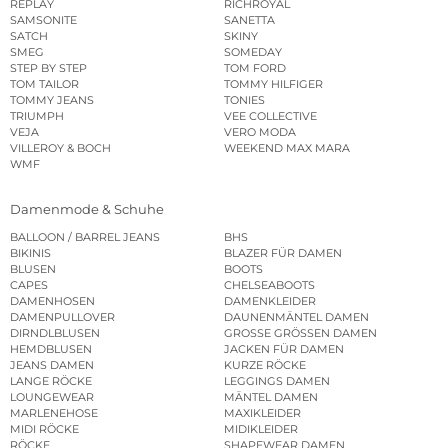
REPLAY
RICHROYAL
SAMSONITE
SANETTA
SATCH
SKINY
SMEG
SOMEDAY
STEP BY STEP
TOM FORD
TOM TAILOR
TOMMY HILFIGER
TOMMY JEANS
TONIES
TRIUMPH
VEE COLLECTIVE
VEJA
VERO MODA
VILLEROY & BOCH
WEEKEND MAX MARA
WMF
Damenmode & Schuhe
BALLOON / BARREL JEANS
BHS
BIKINIS
BLAZER FÜR DAMEN
BLUSEN
BOOTS
CAPES
CHELSEABOOTS
DAMENHOSEN
DAMENKLEIDER
DAMENPULLOVER
DAUNENMÄNTEL DAMEN
DIRNDLBLUSEN
GROSSE GRÖSSEN DAMEN
HEMDBLUSEN
JACKEN FÜR DAMEN
JEANS DAMEN
KURZE RÖCKE
LANGE RÖCKE
LEGGINGS DAMEN
LOUNGEWEAR
MÄNTEL DAMEN
MARLENEHOSE
MAXIKLEIDER
MIDI RÖCKE
MIDIKLEIDER
RÖCKE
SHAPEWEAR DAMEN