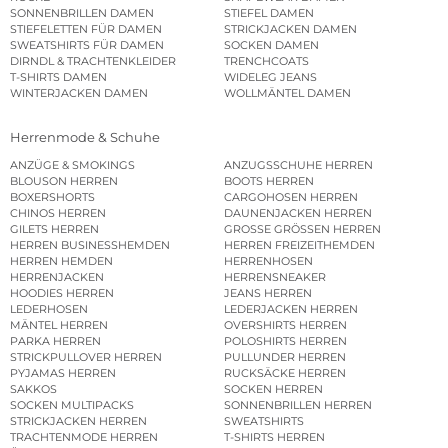
SONNENBRILLEN DAMEN
STIEFEL DAMEN
STIEFELETTEN FÜR DAMEN
STRICKJACKEN DAMEN
SWEATSHIRTS FÜR DAMEN
SOCKEN DAMEN
DIRNDL & TRACHTENKLEIDER
TRENCHCOATS
T-SHIRTS DAMEN
WIDELEG JEANS
WINTERJACKEN DAMEN
WOLLMÄNTEL DAMEN
Herrenmode & Schuhe
ANZÜGE & SMOKINGS
ANZUGSSCHUHE HERREN
BLOUSON HERREN
BOOTS HERREN
BOXERSHORTS
CARGOHOSEN HERREN
CHINOS HERREN
DAUNENJACKEN HERREN
GILETS HERREN
GROSSE GRÖSSEN HERREN
HERREN BUSINESSHEMDEN
HERREN FREIZEITHEMDEN
HERREN HEMDEN
HERRENHOSEN
HERRENJACKEN
HERRENSNEAKER
HOODIES HERREN
JEANS HERREN
LEDERHOSEN
LEDERJACKEN HERREN
MÄNTEL HERREN
OVERSHIRTS HERREN
PARKA HERREN
POLOSHIRTS HERREN
STRICKPULLOVER HERREN
PULLUNDER HERREN
PYJAMAS HERREN
RUCKSÄCKE HERREN
SAKKOS
SOCKEN HERREN
SOCKEN MULTIPACKS
SONNENBRILLEN HERREN
STRICKJACKEN HERREN
SWEATSHIRTS
TRACHTENMODE HERREN
T-SHIRTS HERREN