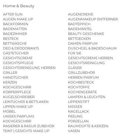
Home & Beauty
AFTER SUN
AUGENCREME
AUGEN MAKE UP
AUGENMAKEUP ENTFERNER
BACKFORMEN
BADTEPPICH
BADEMATTEN
BADEMÄNTEL
BADEZIMMER
BEAUTY GESCHENKE
BESTECK
BETTDECKEN
BETTWÄSCHE
DAMEN PARFUM
DEO & DEODORANTS
DUSCHGEL & BADESCHAUM
GÄSTETÜCHER
FÜR SIE
GESICHTSCREME
GESICHTSCREME HERREN
GESICHTSPFLEGE
GESICHTSREINIGUNG
GESICHTSREINIGUNG HERREN
GLÄSER
GRILLER
GRILLZUBEHÖR
HANDTÜCHER
HERREN PARFUM
KERZEN
KOCHBESTECK
KOCHGESCHIRR
KOCHTÖPFE
KÖRPERPFLEGE
KÜCHENGERÄTE
KUGELSCHREIBER
LAMPEN & LEUCHTEN
LEINTÜCHER & BETTLAKEN
LIPPENSTIFT
LIPPEN MAKE UP
MESSER
MÖBEL
NAGELLACK
UNISEX PARFUMS
PEELING
KOCHGESCHIRR
PORZELLAN
RASIERER & RASUR ZUBEHÖR
RAUMDÜFTE & KERZEN
TEINT | GESICHTS MAKE UP
VASEN