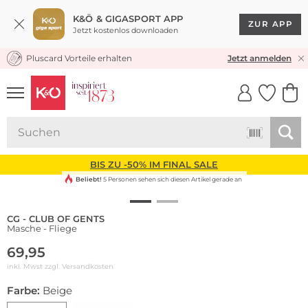
K&Ö & GIGASPORT APP
ZUR APP
Jetzt kostenlos downloaden
Pluscard Vorteile erhalten
KOSTENLOSER VERSAND* & RÜCKVERSAND
Jetzt anmelden
UNSERE APP
CLICK &
CLICK &
COLLECT
RESERVE
BIS ZU -50% IM FINAL SALE
Beliebt!
5 Personen sehen sich diesen Artikel gerade an
CG - CLUB OF GENTS
Masche - Fliege
69,95
inkl. Mwst zzgl.
Versandkosten
Farbe:
Beige