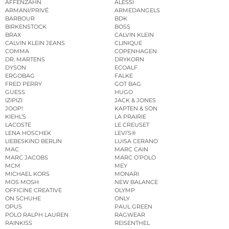
AFFENZAHN
ALESSI
ARMANI/PRIVÉ
ARMEDANGELS
BARBOUR
BDK
BIRKENSTOCK
BOSS
BRAX
CALVIN KLEIN
CALVIN KLEIN JEANS
CLINIQUE
COMMA
COPENHAGEN
DR. MARTENS
DRYKORN
DYSON
ECOALF
ERGOBAG
FALKE
FRED PERRY
GOT BAG
GUESS
HUGO
IZIPIZI
JACK & JONES
JOOP!
KAPTEN & SON
KIEHL’S
LA PRAIRIE
LACOSTE
LE CREUSET
LENA HOSCHEK
LEVI’S®
LIEBESKIND BERLIN
LUISA CERANO
MAC
MARC CAIN
MARC JACOBS
MARC O’POLO
MCM
MEY
MICHAEL KORS
MONARI
MOS MOSH
NEW BALANCE
OFFICINE CREATIVE
OLYMP
ON SCHUHE
ONLY
OPUS
PAUL GREEN
POLO RALPH LAUREN
RAGWEAR
RAINKISS
REISENTHEL