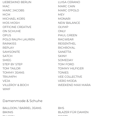
LIEBESKIND BERLIN
LUISA CERANO
MAC
MARC CAIN
MARC JACOBS
MARC O’POLO
MCM
MEY
MICHAEL KORS
MONARI
MOS MOSH
NEW BALANCE
OFFICINE CREATIVE
OLYMP
ON SCHUHE
ONLY
OPUS
PAUL GREEN
POLO RALPH LAUREN
RAGWEAR
RAINKISS
REISENTHEL
REPLAY
RICHROYAL
SAMSONITE
SANETTA
SATCH
SKINY
SMEG
SOMEDAY
STEP BY STEP
TOM FORD
TOM TAILOR
TOMMY HILFIGER
TOMMY JEANS
TONIES
TRIUMPH
VEE COLLECTIVE
VEJA
VERO MODA
VILLEROY & BOCH
WEEKEND MAX MARA
WMF
Damenmode & Schuhe
BALLOON / BARREL JEANS
BHS
BIKINIS
BLAZER FÜR DAMEN