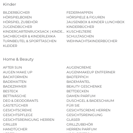
Kinder
BILDERBÜCHER
FEDERMAPPEN
HÖRSPIELBOXEN
HÖRSPIELE & FIGUREN
HÖRSPIEL ZUBEHÖR
JAUSENBOX & KINDER LUNCHBOX
JUGENDBÜCHER
KINDERBÜCHER
KINDERGARTENRUCKSACK | KINDERGARTENBEUTEL
KUSCHELTIERE
SACHBÜCHER & KINDERLEXIKA
SCHULTASCHEN
TURNBEUTEL & SPORTTASCHEN
WEIHNACHTSKINDERBÜCHER
KLEIDER
Home & Beauty
AFTER SUN
AUGENCREME
AUGEN MAKE UP
AUGENMAKEUP ENTFERNER
BACKFORMEN
BADTEPPICH
BADEMATTEN
BADEMÄNTEL
BADEZIMMER
BEAUTY GESCHENKE
BESTECK
BETTDECKEN
BETTWÄSCHE
DAMEN PARFUM
DEO & DEODORANTS
DUSCHGEL & BADESCHAUM
GÄSTETÜCHER
FÜR SIE
GESICHTSCREME
GESICHTSCREME HERREN
GESICHTSPFLEGE
GESICHTSREINIGUNG
GESICHTSREINIGUNG HERREN
GLÄSER
GRILLER
GRILLZUBEHÖR
HANDTÜCHER
HERREN PARFUM