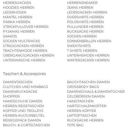
HERRENJACKEN
HERRENSNEAKER
HOODIES HERREN
JEANS HERREN
LEDERHOSEN
LEDERJACKEN HERREN
MÄNTEL HERREN
OVERSHIRTS HERREN
PARKA HERREN
POLOSHIRTS HERREN
STRICKPULLOVER HERREN
PULLUNDER HERREN
PYJAMAS HERREN
RUCKSÄCKE HERREN
SAKKOS
SOCKEN HERREN
SOCKEN MULTIPACKS
SONNENBRILLEN HERREN
STRICKJACKEN HERREN
SWEATSHIRTS
TRACHTENMODE HERREN
T-SHIRTS HERREN
ÜBERGANGSJACKEN HERREN
UNTERHEMDEN HERREN
UNTERWÄSCHE HERREN
WINTERJACKEN HERREN
Taschen & Accessoires
DAMENTASCHEN
BAUCHTASCHEN DAMEN
CLUTCHES UND MINIBAGS
CROSSBODY BAGS
DAMENRUCKSÄCKE
DAMENSCHALS & DAMENTÜCHER
SHOPPER
GELDBÖRSEN DAMEN
HANDSCHUHE DAMEN
HANDTASCHEN
HERREN REISETASCHEN
HARTSCHALENKOFFER
KOFFER UND TROLLEYS
HERREN KOFFER
HERREN KULTURBEUTEL
LAPTOPTASCHEN
REISEGEPÄCK DAMEN
RUCKSÄCKE HERREN
BAUCH- & GÜRTELTASCHEN
TOTE BAG