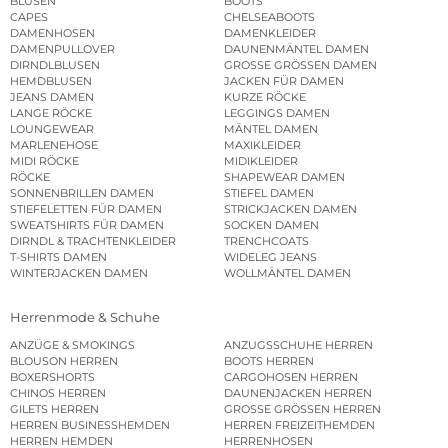
BLUSEN
BOOTS
CAPES
CHELSEABOOTS
DAMENHOSEN
DAMENKLEIDER
DAMENPULLOVER
DAUNENMÄNTEL DAMEN
DIRNDLBLUSEN
GROSSE GRÖSSEN DAMEN
HEMDBLUSEN
JACKEN FÜR DAMEN
JEANS DAMEN
KURZE RÖCKE
LANGE RÖCKE
LEGGINGS DAMEN
LOUNGEWEAR
MÄNTEL DAMEN
MARLENEHOSE
MAXIKLEIDER
MIDI RÖCKE
MIDIKLEIDER
RÖCKE
SHAPEWEAR DAMEN
SONNENBRILLEN DAMEN
STIEFEL DAMEN
STIEFELETTEN FÜR DAMEN
STRICKJACKEN DAMEN
SWEATSHIRTS FÜR DAMEN
SOCKEN DAMEN
DIRNDL & TRACHTENKLEIDER
TRENCHCOATS
T-SHIRTS DAMEN
WIDELEG JEANS
WINTERJACKEN DAMEN
WOLLMÄNTEL DAMEN
Herrenmode & Schuhe
ANZÜGE & SMOKINGS
ANZUGSSCHUHE HERREN
BLOUSON HERREN
BOOTS HERREN
BOXERSHORTS
CARGOHOSEN HERREN
CHINOS HERREN
DAUNENJACKEN HERREN
GILETS HERREN
GROSSE GRÖSSEN HERREN
HERREN BUSINESSHEMDEN
HERREN FREIZEITHEMDEN
HERREN HEMDEN
HERRENHOSEN