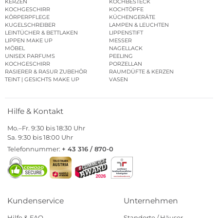
KERZEN
KOCHBESTECK
KOCHGESCHIRR
KOCHTÖPFE
KÖRPERPFLEGE
KÜCHENGERÄTE
KUGELSCHREIBER
LAMPEN & LEUCHTEN
LEINTÜCHER & BETTLAKEN
LIPPENSTIFT
LIPPEN MAKE UP
MESSER
MÖBEL
NAGELLACK
UNISEX PARFUMS
PEELING
KOCHGESCHIRR
PORZELLAN
RASIERER & RASUR ZUBEHÖR
RAUMDÜFTE & KERZEN
TEINT | GESICHTS MAKE UP
VASEN
Hilfe & Kontakt
Mo.–Fr. 9:30 bis 18:30 Uhr
Sa. 9:30 bis 18:00 Uhr
Telefonnummer:
+ 43 316 / 870-0
Kundenservice
Unternehmen
Hilfe & FAQ
Standorte / Häuser