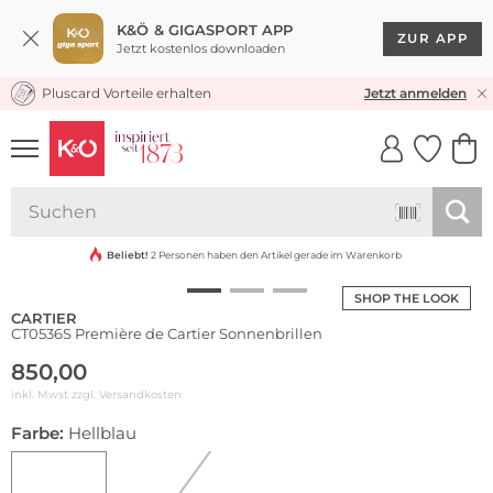
K&Ö & GIGASPORT APP
ZUR APP
Jetzt kostenlos downloaden
Pluscard Vorteile erhalten
KOSTENLOSER VERSAND* & RÜCKVERSAND
Jetzt anmelden
UNSERE APP
CLICK &
CLICK &
COLLECT
RESERVE
Beliebt!
2 Personen haben den Artikel gerade im Warenkorb
SHOP THE LOOK
CARTIER
CT0536S Première de Cartier Sonnenbrillen
850,00
inkl. Mwst zzgl.
Versandkosten
Farbe:
Hellblau