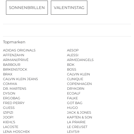
SONNENBRILLEN
VALENTINSTAG
Topmarken
ADIDAS ORIGINALS
AESOP
AFFENZAHN
ALESSI
ARMANI/PRIVÉ
ARMEDANGELS
BARBOUR
BDK
BIRKENSTOCK
BOSS
BRAX
CALVIN KLEIN
CALVIN KLEIN JEANS
CLINIQUE
COMMA
COPENHAGEN
DR. MARTENS
DRYKORN
DYSON
ECOALF
ERGOBAG
FALKE
FRED PERRY
GOT BAG
GUESS
HUGO
IZIPIZI
JACK & JONES
JOOP!
KAPTEN & SON
KIEHL’S
LA PRAIRIE
LACOSTE
LE CREUSET
LENA HOSCHEK
LEVI’S®