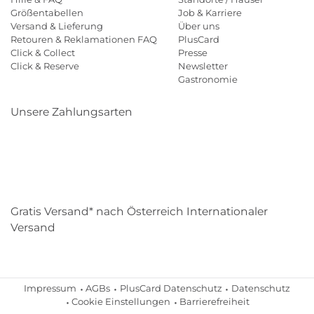
Größentabellen
Job & Karriere
Versand & Lieferung
Über uns
Retouren & Reklamationen FAQ
PlusCard
Click & Collect
Presse
Click & Reserve
Newsletter
Gastronomie
Unsere Zahlungsarten
Klarna
Paypal
Mastercard
Visa
Diners
Eps
Shop
Applepay
Amazon
Gratis Versand* nach Österreich Internationaler
Versand
Impressum
AGBs
PlusCard Datenschutz
Datenschutz
Cookie Einstellungen
Barrierefreiheit