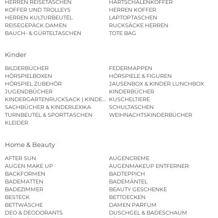
HERREN REISETASCHEN
HARTSCHALENKOFFER
KOFFER UND TROLLEYS
HERREN KOFFER
HERREN KULTURBEUTEL
LAPTOPTASCHEN
REISEGEPÄCK DAMEN
RUCKSÄCKE HERREN
BAUCH- & GÜRTELTASCHEN
TOTE BAG
Kinder
BILDERBÜCHER
FEDERMAPPEN
HÖRSPIELBOXEN
HÖRSPIELE & FIGUREN
HÖRSPIEL ZUBEHÖR
JAUSENBOX & KINDER LUNCHBOX
JUGENDBÜCHER
KINDERBÜCHER
KINDERGARTENRUCKSACK | KINDERGARTENBEUTEL
KUSCHELTIERE
SACHBÜCHER & KINDERLEXIKA
SCHULTASCHEN
TURNBEUTEL & SPORTTASCHEN
WEIHNACHTSKINDERBÜCHER
KLEIDER
Home & Beauty
AFTER SUN
AUGENCREME
AUGEN MAKE UP
AUGENMAKEUP ENTFERNER
BACKFORMEN
BADTEPPICH
BADEMATTEN
BADEMÄNTEL
BADEZIMMER
BEAUTY GESCHENKE
BESTECK
BETTDECKEN
BETTWÄSCHE
DAMEN PARFUM
DEO & DEODORANTS
DUSCHGEL & BADESCHAUM