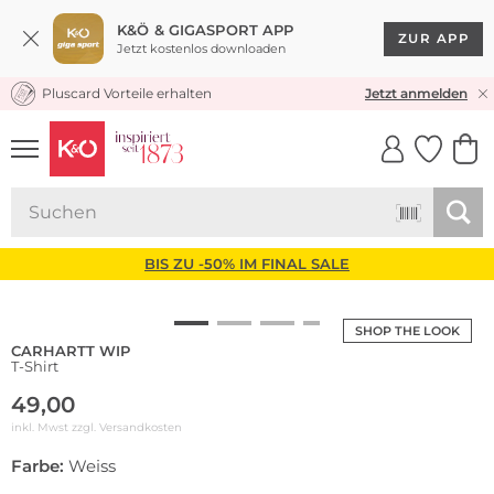
K&Ö & GIGASPORT APP
ZUR APP
Jetzt kostenlos downloaden
Pluscard Vorteile erhalten
KOSTENLOSER VERSAND* & RÜCKVERSAND
Jetzt anmelden
UNSERE APP
CLICK &
CLICK &
COLLECT
RESERVE
BIS ZU -50% IM FINAL SALE
SHOP THE LOOK
CARHARTT WIP
T-Shirt
49,00
inkl. Mwst zzgl.
Versandkosten
Farbe:
Weiss