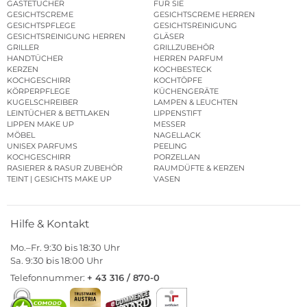
GÄSTETÜCHER
FÜR SIE
GESICHTSCREME
GESICHTSCREME HERREN
GESICHTSPFLEGE
GESICHTSREINIGUNG
GESICHTSREINIGUNG HERREN
GLÄSER
GRILLER
GRILLZUBEHÖR
HANDTÜCHER
HERREN PARFUM
KERZEN
KOCHBESTECK
KOCHGESCHIRR
KOCHTÖPFE
KÖRPERPFLEGE
KÜCHENGERÄTE
KUGELSCHREIBER
LAMPEN & LEUCHTEN
LEINTÜCHER & BETTLAKEN
LIPPENSTIFT
LIPPEN MAKE UP
MESSER
MÖBEL
NAGELLACK
UNISEX PARFUMS
PEELING
KOCHGESCHIRR
PORZELLAN
RASIERER & RASUR ZUBEHÖR
RAUMDÜFTE & KERZEN
TEINT | GESICHTS MAKE UP
VASEN
Hilfe & Kontakt
Mo.–Fr. 9:30 bis 18:30 Uhr
Sa. 9:30 bis 18:00 Uhr
Telefonnummer:
+ 43 316 / 870-0