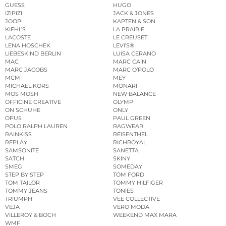
GUESS
HUGO
IZIPIZI
JACK & JONES
JOOP!
KAPTEN & SON
KIEHL’S
LA PRAIRIE
LACOSTE
LE CREUSET
LENA HOSCHEK
LEVI’S®
LIEBESKIND BERLIN
LUISA CERANO
MAC
MARC CAIN
MARC JACOBS
MARC O’POLO
MCM
MEY
MICHAEL KORS
MONARI
MOS MOSH
NEW BALANCE
OFFICINE CREATIVE
OLYMP
ON SCHUHE
ONLY
OPUS
PAUL GREEN
POLO RALPH LAUREN
RAGWEAR
RAINKISS
REISENTHEL
REPLAY
RICHROYAL
SAMSONITE
SANETTA
SATCH
SKINY
SMEG
SOMEDAY
STEP BY STEP
TOM FORD
TOM TAILOR
TOMMY HILFIGER
TOMMY JEANS
TONIES
TRIUMPH
VEE COLLECTIVE
VEJA
VERO MODA
VILLEROY & BOCH
WEEKEND MAX MARA
WMF