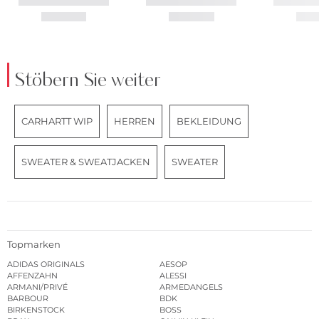
Stöbern Sie weiter
CARHARTT WIP
HERREN
BEKLEIDUNG
SWEATER & SWEATJACKEN
SWEATER
Topmarken
ADIDAS ORIGINALS
AESOP
AFFENZAHN
ALESSI
ARMANI/PRIVÉ
ARMEDANGELS
BARBOUR
BDK
BIRKENSTOCK
BOSS