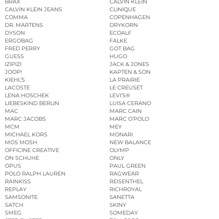
BRAX
CALVIN KLEIN
CALVIN KLEIN JEANS
CLINIQUE
COMMA
COPENHAGEN
DR. MARTENS
DRYKORN
DYSON
ECOALF
ERGOBAG
FALKE
FRED PERRY
GOT BAG
GUESS
HUGO
IZIPIZI
JACK & JONES
JOOP!
KAPTEN & SON
KIEHL’S
LA PRAIRIE
LACOSTE
LE CREUSET
LENA HOSCHEK
LEVI’S®
LIEBESKIND BERLIN
LUISA CERANO
MAC
MARC CAIN
MARC JACOBS
MARC O’POLO
MCM
MEY
MICHAEL KORS
MONARI
MOS MOSH
NEW BALANCE
OFFICINE CREATIVE
OLYMP
ON SCHUHE
ONLY
OPUS
PAUL GREEN
POLO RALPH LAUREN
RAGWEAR
RAINKISS
REISENTHEL
REPLAY
RICHROYAL
SAMSONITE
SANETTA
SATCH
SKINY
SMEG
SOMEDAY