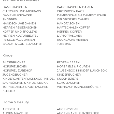
Taschen & Accessoires
DAMENTASCHEN
BAUCHTASCHEN DAMEN
CLUTCHES UND MINIBAGS
CROSSBODY BAGS
DAMENRUCKSÄCKE
DAMENSCHALS & DAMENTÜCHER
SHOPPER
GELDBÖRSEN DAMEN
HANDSCHUHE DAMEN
HANDTASCHEN
HERREN REISETASCHEN
HARTSCHALENKOFFER
KOFFER UND TROLLEYS
HERREN KOFFER
HERREN KULTURBEUTEL
LAPTOPTASCHEN
REISEGEPÄCK DAMEN
RUCKSÄCKE HERREN
BAUCH- & GÜRTELTASCHEN
TOTE BAG
Kinder
BILDERBÜCHER
FEDERMAPPEN
HÖRSPIELBOXEN
HÖRSPIELE & FIGUREN
HÖRSPIEL ZUBEHÖR
JAUSENBOX & KINDER LUNCHBOX
JUGENDBÜCHER
KINDERBÜCHER
KINDERGARTENRUCKSACK | KINDERGARTENBEUTEL
KUSCHELTIERE
SACHBÜCHER & KINDERLEXIKA
SCHULTASCHEN
TURNBEUTEL & SPORTTASCHEN
WEIHNACHTSKINDERBÜCHER
KLEIDER
Home & Beauty
AFTER SUN
AUGENCREME
AUGEN MAKE UP
AUGENMAKEUP ENTFERNER