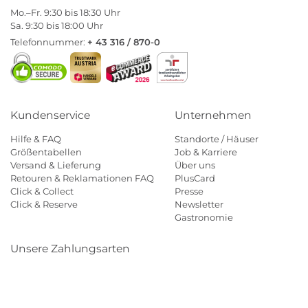
Mo.–Fr. 9:30 bis 18:30 Uhr
Sa. 9:30 bis 18:00 Uhr
Telefonnummer:
+ 43 316 / 870-0
Kundenservice
Unternehmen
Hilfe & FAQ
Standorte / Häuser
Größentabellen
Job & Karriere
Versand & Lieferung
Über uns
Retouren & Reklamationen FAQ
PlusCard
Click & Collect
Presse
Click & Reserve
Newsletter
Gastronomie
Unsere Zahlungsarten
Klarna
Paypal
Mastercard
Visa
Diners
Eps
Shop
Applepay
Amazon