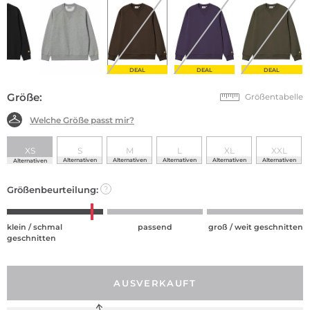
DEAL
DEAL
DEAL
Größe:
Größentabelle
Welche Größe passt mir?
XS
S
M
L
XL
XXL
Alternativen
Alternativen
Alternativen
Alternativen
Alternativen
Alternativen
Größenbeurteilung:
?
klein / schmal
passend
groß / weit geschnitten
geschnitten
AUSVERKAUFT