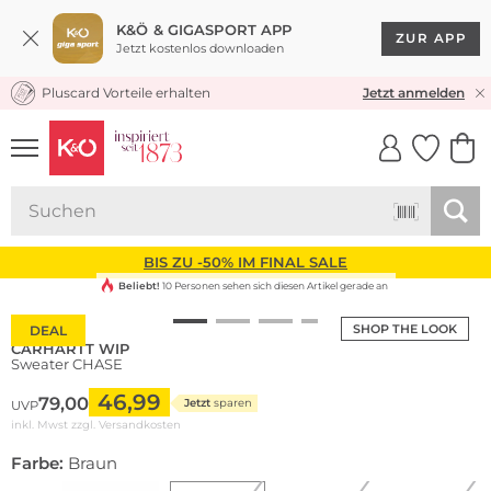
K&Ö & GIGASPORT APP
ZUR APP
Jetzt kostenlos downloaden
Pluscard Vorteile erhalten
KOSTENLOSER VERSAND* & RÜCKVERSAND
Jetzt anmelden
UNSERE APP
CLICK &
CLICK &
COLLECT
RESERVE
BIS ZU -50% IM FINAL SALE
Beliebt!
10 Personen sehen sich diesen Artikel gerade an
SHOP THE LOOK
DEAL
CARHARTT WIP
Sweater CHASE
46,99
79,00
Jetzt
sparen
UVP
inkl. Mwst zzgl.
Versandkosten
Farbe:
Braun