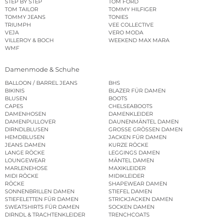
STEP BY STEP
TOM FORD
TOM TAILOR
TOMMY HILFIGER
TOMMY JEANS
TONIES
TRIUMPH
VEE COLLECTIVE
VEJA
VERO MODA
VILLEROY & BOCH
WEEKEND MAX MARA
WMF
Damenmode & Schuhe
BALLOON / BARREL JEANS
BHS
BIKINIS
BLAZER FÜR DAMEN
BLUSEN
BOOTS
CAPES
CHELSEABOOTS
DAMENHOSEN
DAMENKLEIDER
DAMENPULLOVER
DAUNENMÄNTEL DAMEN
DIRNDLBLUSEN
GROSSE GRÖSSEN DAMEN
HEMDBLUSEN
JACKEN FÜR DAMEN
JEANS DAMEN
KURZE RÖCKE
LANGE RÖCKE
LEGGINGS DAMEN
LOUNGEWEAR
MÄNTEL DAMEN
MARLENEHOSE
MAXIKLEIDER
MIDI RÖCKE
MIDIKLEIDER
RÖCKE
SHAPEWEAR DAMEN
SONNENBRILLEN DAMEN
STIEFEL DAMEN
STIEFELETTEN FÜR DAMEN
STRICKJACKEN DAMEN
SWEATSHIRTS FÜR DAMEN
SOCKEN DAMEN
DIRNDL & TRACHTENKLEIDER
TRENCHCOATS