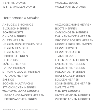
T-SHIRTS DAMEN
WIDELEG JEANS
WINTERJACKEN DAMEN
WOLLMÄNTEL DAMEN
Herrenmode & Schuhe
ANZÜGE & SMOKINGS
ANZUGSSCHUHE HERREN
BLOUSON HERREN
BOOTS HERREN
BOXERSHORTS
CARGOHOSEN HERREN
CHINOS HERREN
DAUNENJACKEN HERREN
GILETS HERREN
GROSSE GRÖSSEN HERREN
HERREN BUSINESSHEMDEN
HERREN FREIZEITHEMDEN
HERREN HEMDEN
HERRENHOSEN
HERRENJACKEN
HERRENSNEAKER
HOODIES HERREN
JEANS HERREN
LEDERHOSEN
LEDERJACKEN HERREN
MÄNTEL HERREN
OVERSHIRTS HERREN
PARKA HERREN
POLOSHIRTS HERREN
STRICKPULLOVER HERREN
PULLUNDER HERREN
PYJAMAS HERREN
RUCKSÄCKE HERREN
SAKKOS
SOCKEN HERREN
SOCKEN MULTIPACKS
SONNENBRILLEN HERREN
STRICKJACKEN HERREN
SWEATSHIRTS
TRACHTENMODE HERREN
T-SHIRTS HERREN
ÜBERGANGSJACKEN HERREN
UNTERHEMDEN HERREN
UNTERWÄSCHE HERREN
WINTERJACKEN HERREN