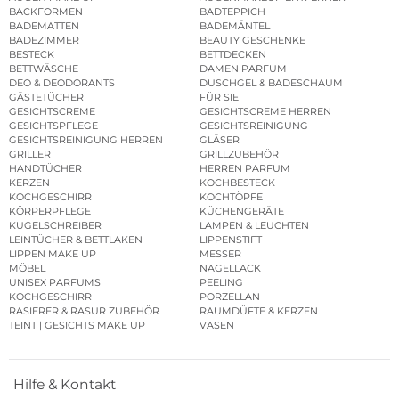
BACKFORMEN
BADTEPPICH
BADEMATTEN
BADEMÄNTEL
BADEZIMMER
BEAUTY GESCHENKE
BESTECK
BETTDECKEN
BETTWÄSCHE
DAMEN PARFUM
DEO & DEODORANTS
DUSCHGEL & BADESCHAUM
GÄSTETÜCHER
FÜR SIE
GESICHTSCREME
GESICHTSCREME HERREN
GESICHTSPFLEGE
GESICHTSREINIGUNG
GESICHTSREINIGUNG HERREN
GLÄSER
GRILLER
GRILLZUBEHÖR
HANDTÜCHER
HERREN PARFUM
KERZEN
KOCHBESTECK
KOCHGESCHIRR
KOCHTÖPFE
KÖRPERPFLEGE
KÜCHENGERÄTE
KUGELSCHREIBER
LAMPEN & LEUCHTEN
LEINTÜCHER & BETTLAKEN
LIPPENSTIFT
LIPPEN MAKE UP
MESSER
MÖBEL
NAGELLACK
UNISEX PARFUMS
PEELING
KOCHGESCHIRR
PORZELLAN
RASIERER & RASUR ZUBEHÖR
RAUMDÜFTE & KERZEN
TEINT | GESICHTS MAKE UP
VASEN
Hilfe & Kontakt