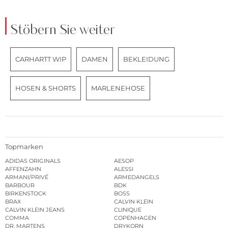
Stöbern Sie weiter
CARHARTT WIP
DAMEN
BEKLEIDUNG
HOSEN & SHORTS
MARLENEHOSE
Topmarken
ADIDAS ORIGINALS
AESOP
AFFENZAHN
ALESSI
ARMANI/PRIVÉ
ARMEDANGELS
BARBOUR
BDK
BIRKENSTOCK
BOSS
BRAX
CALVIN KLEIN
CALVIN KLEIN JEANS
CLINIQUE
COMMA
COPENHAGEN
DR. MARTENS
DRYKORN