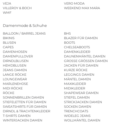
VEJA
VERO MODA
VILLEROY & BOCH
WEEKEND MAX MARA
WMF
Damenmode & Schuhe
BALLOON / BARREL JEANS
BHS
BIKINIS
BLAZER FÜR DAMEN
BLUSEN
BOOTS
CAPES
CHELSEABOOTS
DAMENHOSEN
DAMENKLEIDER
DAMENPULLOVER
DAUNENMÄNTEL DAMEN
DIRNDLBLUSEN
GROSSE GRÖSSEN DAMEN
HEMDBLUSEN
JACKEN FÜR DAMEN
JEANS DAMEN
KURZE RÖCKE
LANGE RÖCKE
LEGGINGS DAMEN
LOUNGEWEAR
MÄNTEL DAMEN
MARLENEHOSE
MAXIKLEIDER
MIDI RÖCKE
MIDIKLEIDER
RÖCKE
SHAPEWEAR DAMEN
SONNENBRILLEN DAMEN
STIEFEL DAMEN
STIEFELETTEN FÜR DAMEN
STRICKJACKEN DAMEN
SWEATSHIRTS FÜR DAMEN
SOCKEN DAMEN
DIRNDL & TRACHTENKLEIDER
TRENCHCOATS
T-SHIRTS DAMEN
WIDELEG JEANS
WINTERJACKEN DAMEN
WOLLMÄNTEL DAMEN