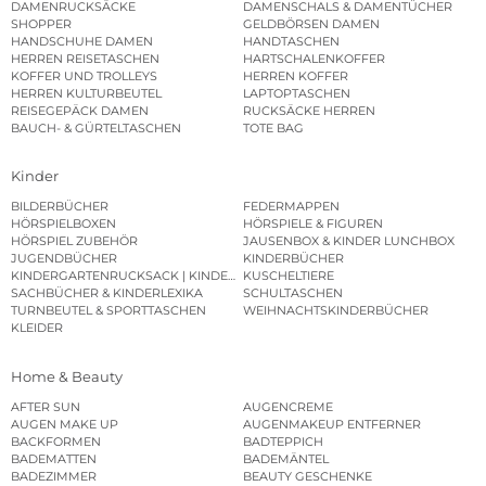
DAMENRUCKSÄCKE
DAMENSCHALS & DAMENTÜCHER
SHOPPER
GELDBÖRSEN DAMEN
HANDSCHUHE DAMEN
HANDTASCHEN
HERREN REISETASCHEN
HARTSCHALENKOFFER
KOFFER UND TROLLEYS
HERREN KOFFER
HERREN KULTURBEUTEL
LAPTOPTASCHEN
REISEGEPÄCK DAMEN
RUCKSÄCKE HERREN
BAUCH- & GÜRTELTASCHEN
TOTE BAG
Kinder
BILDERBÜCHER
FEDERMAPPEN
HÖRSPIELBOXEN
HÖRSPIELE & FIGUREN
HÖRSPIEL ZUBEHÖR
JAUSENBOX & KINDER LUNCHBOX
JUGENDBÜCHER
KINDERBÜCHER
KINDERGARTENRUCKSACK | KINDERGARTENBEUTEL
KUSCHELTIERE
SACHBÜCHER & KINDERLEXIKA
SCHULTASCHEN
TURNBEUTEL & SPORTTASCHEN
WEIHNACHTSKINDERBÜCHER
KLEIDER
Home & Beauty
AFTER SUN
AUGENCREME
AUGEN MAKE UP
AUGENMAKEUP ENTFERNER
BACKFORMEN
BADTEPPICH
BADEMATTEN
BADEMÄNTEL
BADEZIMMER
BEAUTY GESCHENKE