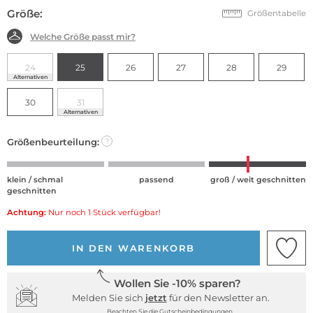
Größe:
Größentabelle
Welche Größe passt mir?
24
25
26
27
28
29
Alternativen
30
31
Alternativen
Größenbeurteilung:
?
klein / schmal
passend
groß / weit geschnitten
geschnitten
Achtung:
Nur noch 1 Stück verfügbar!
IN DEN WARENKORB
Wollen Sie -10% sparen?
Melden Sie sich
jetzt
für den Newsletter an.
Beachten Sie die Gutscheinbedingungen.