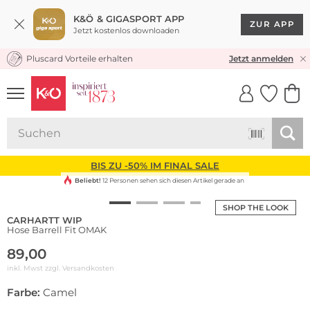
K&Ö & GIGASPORT APP
ZUR APP
Jetzt kostenlos downloaden
Pluscard Vorteile erhalten
KOSTENLOSER VERSAND* & RÜCKVERSAND
Jetzt anmelden
UNSERE APP
CLICK &
CLICK &
COLLECT
RESERVE
BIS ZU -50% IM FINAL SALE
Beliebt!
12 Personen sehen sich diesen Artikel gerade an
SHOP THE LOOK
CARHARTT WIP
Hose Barrell Fit OMAK
89,00
inkl. Mwst zzgl.
Versandkosten
Farbe:
Camel