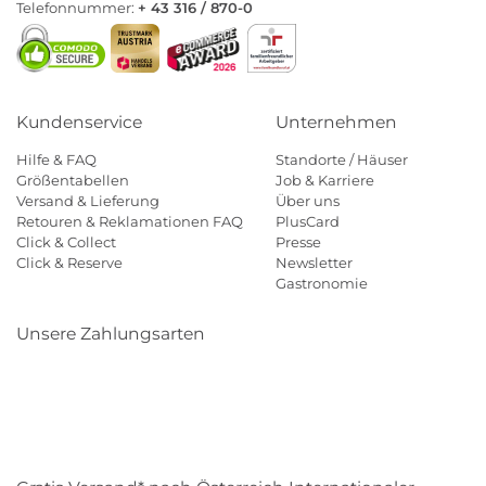
Telefonnummer:
+ 43 316 / 870-0
Kundenservice
Unternehmen
Hilfe & FAQ
Standorte / Häuser
Größentabellen
Job & Karriere
Versand & Lieferung
Über uns
Retouren & Reklamationen FAQ
PlusCard
Click & Collect
Presse
Click & Reserve
Newsletter
Gastronomie
Unsere Zahlungsarten
Klarna
Paypal
Mastercard
Visa
Diners
Eps
Shop
Applepay
Amazon