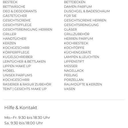
BESTECK
BETTDECKEN
BETTWÄSCHE
DAMEN PARFUM
DEO & DEODORANTS
DUSCHGEL & BADESCHAUM
GÄSTETÜCHER
FÜR SIE
GESICHTSCREME
GESICHTSCREME HERREN
GESICHTSPFLEGE
GESICHTSREINIGUNG
GESICHTSREINIGUNG HERREN
GLÄSER
GRILLER
GRILLZUBEHÖR
HANDTÜCHER
HERREN PARFUM
KERZEN
KOCHBESTECK
KOCHGESCHIRR
KOCHTÖPFE
KÖRPERPFLEGE
KÜCHENGERÄTE
KUGELSCHREIBER
LAMPEN & LEUCHTEN
LEINTÜCHER & BETTLAKEN
LIPPENSTIFT
LIPPEN MAKE UP
MESSER
MÖBEL
NAGELLACK
UNISEX PARFUMS
PEELING
KOCHGESCHIRR
PORZELLAN
RASIERER & RASUR ZUBEHÖR
RAUMDÜFTE & KERZEN
TEINT | GESICHTS MAKE UP
VASEN
Hilfe & Kontakt
Mo.–Fr. 9:30 bis 18:30 Uhr
Sa. 9:30 bis 18:00 Uhr