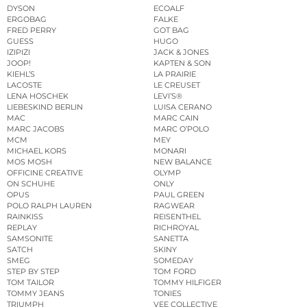
DYSON
ECOALF
ERGOBAG
FALKE
FRED PERRY
GOT BAG
GUESS
HUGO
IZIPIZI
JACK & JONES
JOOP!
KAPTEN & SON
KIEHL’S
LA PRAIRIE
LACOSTE
LE CREUSET
LENA HOSCHEK
LEVI’S®
LIEBESKIND BERLIN
LUISA CERANO
MAC
MARC CAIN
MARC JACOBS
MARC O’POLO
MCM
MEY
MICHAEL KORS
MONARI
MOS MOSH
NEW BALANCE
OFFICINE CREATIVE
OLYMP
ON SCHUHE
ONLY
OPUS
PAUL GREEN
POLO RALPH LAUREN
RAGWEAR
RAINKISS
REISENTHEL
REPLAY
RICHROYAL
SAMSONITE
SANETTA
SATCH
SKINY
SMEG
SOMEDAY
STEP BY STEP
TOM FORD
TOM TAILOR
TOMMY HILFIGER
TOMMY JEANS
TONIES
TRIUMPH
VEE COLLECTIVE