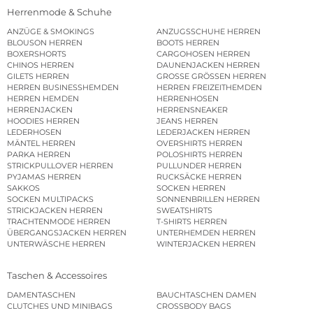
Herrenmode & Schuhe
ANZÜGE & SMOKINGS
ANZUGSSCHUHE HERREN
BLOUSON HERREN
BOOTS HERREN
BOXERSHORTS
CARGOHOSEN HERREN
CHINOS HERREN
DAUNENJACKEN HERREN
GILETS HERREN
GROSSE GRÖSSEN HERREN
HERREN BUSINESSHEMDEN
HERREN FREIZEITHEMDEN
HERREN HEMDEN
HERRENHOSEN
HERRENJACKEN
HERRENSNEAKER
HOODIES HERREN
JEANS HERREN
LEDERHOSEN
LEDERJACKEN HERREN
MÄNTEL HERREN
OVERSHIRTS HERREN
PARKA HERREN
POLOSHIRTS HERREN
STRICKPULLOVER HERREN
PULLUNDER HERREN
PYJAMAS HERREN
RUCKSÄCKE HERREN
SAKKOS
SOCKEN HERREN
SOCKEN MULTIPACKS
SONNENBRILLEN HERREN
STRICKJACKEN HERREN
SWEATSHIRTS
TRACHTENMODE HERREN
T-SHIRTS HERREN
ÜBERGANGSJACKEN HERREN
UNTERHEMDEN HERREN
UNTERWÄSCHE HERREN
WINTERJACKEN HERREN
Taschen & Accessoires
DAMENTASCHEN
BAUCHTASCHEN DAMEN
CLUTCHES UND MINIBAGS
CROSSBODY BAGS