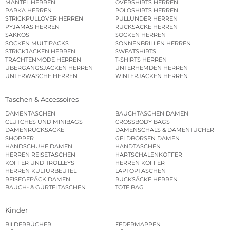
MÄNTEL HERREN
OVERSHIRTS HERREN
PARKA HERREN
POLOSHIRTS HERREN
STRICKPULLOVER HERREN
PULLUNDER HERREN
PYJAMAS HERREN
RUCKSÄCKE HERREN
SAKKOS
SOCKEN HERREN
SOCKEN MULTIPACKS
SONNENBRILLEN HERREN
STRICKJACKEN HERREN
SWEATSHIRTS
TRACHTENMODE HERREN
T-SHIRTS HERREN
ÜBERGANGSJACKEN HERREN
UNTERHEMDEN HERREN
UNTERWÄSCHE HERREN
WINTERJACKEN HERREN
Taschen & Accessoires
DAMENTASCHEN
BAUCHTASCHEN DAMEN
CLUTCHES UND MINIBAGS
CROSSBODY BAGS
DAMENRUCKSÄCKE
DAMENSCHALS & DAMENTÜCHER
SHOPPER
GELDBÖRSEN DAMEN
HANDSCHUHE DAMEN
HANDTASCHEN
HERREN REISETASCHEN
HARTSCHALENKOFFER
KOFFER UND TROLLEYS
HERREN KOFFER
HERREN KULTURBEUTEL
LAPTOPTASCHEN
REISEGEPÄCK DAMEN
RUCKSÄCKE HERREN
BAUCH- & GÜRTELTASCHEN
TOTE BAG
Kinder
BILDERBÜCHER
FEDERMAPPEN