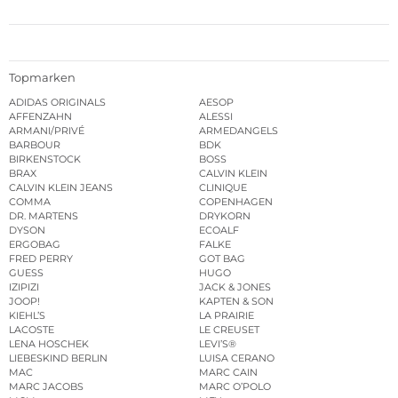
Topmarken
ADIDAS ORIGINALS
AESOP
AFFENZAHN
ALESSI
ARMANI/PRIVÉ
ARMEDANGELS
BARBOUR
BDK
BIRKENSTOCK
BOSS
BRAX
CALVIN KLEIN
CALVIN KLEIN JEANS
CLINIQUE
COMMA
COPENHAGEN
DR. MARTENS
DRYKORN
DYSON
ECOALF
ERGOBAG
FALKE
FRED PERRY
GOT BAG
GUESS
HUGO
IZIPIZI
JACK & JONES
JOOP!
KAPTEN & SON
KIEHL’S
LA PRAIRIE
LACOSTE
LE CREUSET
LENA HOSCHEK
LEVI’S®
LIEBESKIND BERLIN
LUISA CERANO
MAC
MARC CAIN
MARC JACOBS
MARC O’POLO