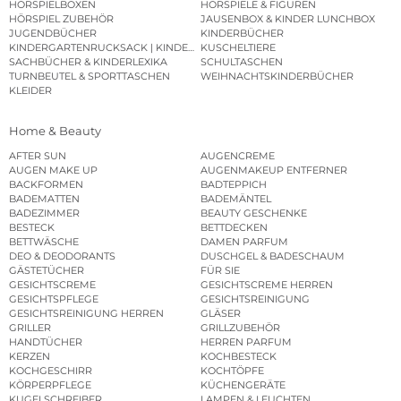
HÖRSPIELBOXEN
HÖRSPIELE & FIGUREN
HÖRSPIEL ZUBEHÖR
JAUSENBOX & KINDER LUNCHBOX
JUGENDBÜCHER
KINDERBÜCHER
KINDERGARTENRUCKSACK | KINDERGARTENBEUTEL
KUSCHELTIERE
SACHBÜCHER & KINDERLEXIKA
SCHULTASCHEN
TURNBEUTEL & SPORTTASCHEN
WEIHNACHTSKINDERBÜCHER
KLEIDER
Home & Beauty
AFTER SUN
AUGENCREME
AUGEN MAKE UP
AUGENMAKEUP ENTFERNER
BACKFORMEN
BADTEPPICH
BADEMATTEN
BADEMÄNTEL
BADEZIMMER
BEAUTY GESCHENKE
BESTECK
BETTDECKEN
BETTWÄSCHE
DAMEN PARFUM
DEO & DEODORANTS
DUSCHGEL & BADESCHAUM
GÄSTETÜCHER
FÜR SIE
GESICHTSCREME
GESICHTSCREME HERREN
GESICHTSPFLEGE
GESICHTSREINIGUNG
GESICHTSREINIGUNG HERREN
GLÄSER
GRILLER
GRILLZUBEHÖR
HANDTÜCHER
HERREN PARFUM
KERZEN
KOCHBESTECK
KOCHGESCHIRR
KOCHTÖPFE
KÖRPERPFLEGE
KÜCHENGERÄTE
KUGELSCHREIBER
LAMPEN & LEUCHTEN