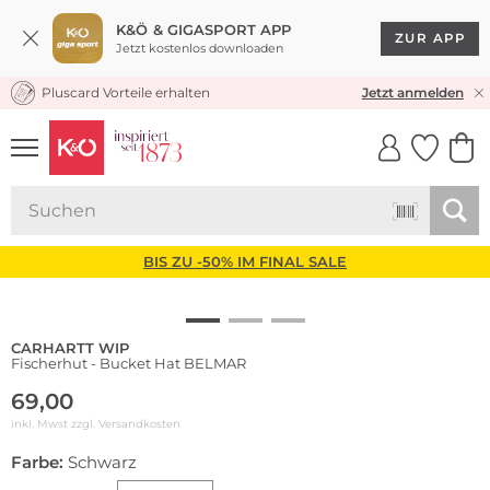
K&Ö & GIGASPORT APP
ZUR APP
Jetzt kostenlos downloaden
Pluscard Vorteile erhalten
KOSTENLOSER VERSAND* & RÜCKVERSAND
Jetzt anmelden
UNSERE APP
CLICK &
CLICK &
COLLECT
RESERVE
BIS ZU -50% IM FINAL SALE
CARHARTT WIP
Fischerhut - Bucket Hat BELMAR
69,00
inkl. Mwst zzgl.
Versandkosten
Farbe:
Schwarz