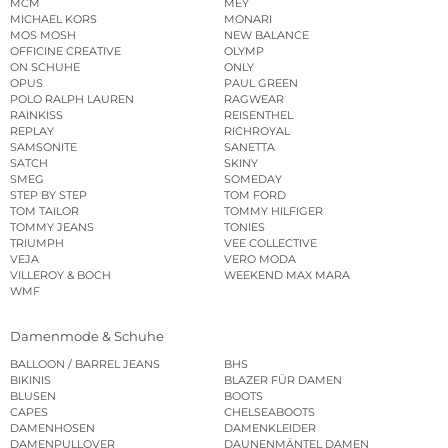
MCM
MEY
MICHAEL KORS
MONARI
MOS MOSH
NEW BALANCE
OFFICINE CREATIVE
OLYMP
ON SCHUHE
ONLY
OPUS
PAUL GREEN
POLO RALPH LAUREN
RAGWEAR
RAINKISS
REISENTHEL
REPLAY
RICHROYAL
SAMSONITE
SANETTA
SATCH
SKINY
SMEG
SOMEDAY
STEP BY STEP
TOM FORD
TOM TAILOR
TOMMY HILFIGER
TOMMY JEANS
TONIES
TRIUMPH
VEE COLLECTIVE
VEJA
VERO MODA
VILLEROY & BOCH
WEEKEND MAX MARA
WMF
Damenmode & Schuhe
BALLOON / BARREL JEANS
BHS
BIKINIS
BLAZER FÜR DAMEN
BLUSEN
BOOTS
CAPES
CHELSEABOOTS
DAMENHOSEN
DAMENKLEIDER
DAMENPULLOVER
DAUNENMÄNTEL DAMEN