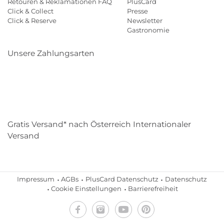
Retouren & Reklamationen FAQ
PlusCard
Click & Collect
Presse
Click & Reserve
Newsletter
Gastronomie
Unsere Zahlungsarten
Klarna
Paypal
Mastercard
Visa
Diners
Eps
Shop
Applepay
Amazon
Gratis Versand* nach Österreich Internationaler
Versand
Impressum
AGBs
PlusCard Datenschutz
Datenschutz
Cookie Einstellungen
Barrierefreiheit