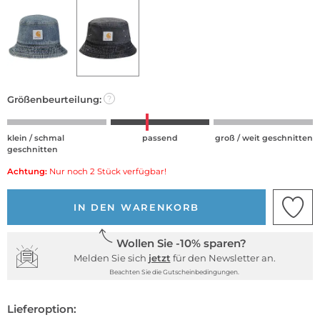
Größenbeurteilung:
?
klein / schmal
passend
groß / weit geschnitten
geschnitten
Achtung:
Nur noch 2 Stück verfügbar!
IN DEN WARENKORB
Wollen Sie -10% sparen?
Melden Sie sich
jetzt
für den Newsletter an.
Beachten Sie die Gutscheinbedingungen.
Lieferoption: