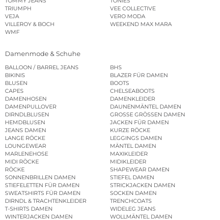
TOMMY JEANS
TONIES
TRIUMPH
VEE COLLECTIVE
VEJA
VERO MODA
VILLEROY & BOCH
WEEKEND MAX MARA
WMF
Damenmode & Schuhe
BALLOON / BARREL JEANS
BHS
BIKINIS
BLAZER FÜR DAMEN
BLUSEN
BOOTS
CAPES
CHELSEABOOTS
DAMENHOSEN
DAMENKLEIDER
DAMENPULLOVER
DAUNENMÄNTEL DAMEN
DIRNDLBLUSEN
GROSSE GRÖSSEN DAMEN
HEMDBLUSEN
JACKEN FÜR DAMEN
JEANS DAMEN
KURZE RÖCKE
LANGE RÖCKE
LEGGINGS DAMEN
LOUNGEWEAR
MÄNTEL DAMEN
MARLENEHOSE
MAXIKLEIDER
MIDI RÖCKE
MIDIKLEIDER
RÖCKE
SHAPEWEAR DAMEN
SONNENBRILLEN DAMEN
STIEFEL DAMEN
STIEFELETTEN FÜR DAMEN
STRICKJACKEN DAMEN
SWEATSHIRTS FÜR DAMEN
SOCKEN DAMEN
DIRNDL & TRACHTENKLEIDER
TRENCHCOATS
T-SHIRTS DAMEN
WIDELEG JEANS
WINTERJACKEN DAMEN
WOLLMÄNTEL DAMEN