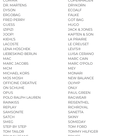
COMMA
COPENHAGEN
DR. MARTENS
DRYKORN
DYSON
ECOALF
ERGOBAG
FALKE
FRED PERRY
GOT BAG
GUESS
HUGO
IZIPIZI
JACK & JONES
JOOP!
KAPTEN & SON
KIEHL’S
LA PRAIRIE
LACOSTE
LE CREUSET
LENA HOSCHEK
LEVI’S®
LIEBESKIND BERLIN
LUISA CERANO
MAC
MARC CAIN
MARC JACOBS
MARC O’POLO
MCM
MEY
MICHAEL KORS
MONARI
MOS MOSH
NEW BALANCE
OFFICINE CREATIVE
OLYMP
ON SCHUHE
ONLY
OPUS
PAUL GREEN
POLO RALPH LAUREN
RAGWEAR
RAINKISS
REISENTHEL
REPLAY
RICHROYAL
SAMSONITE
SANETTA
SATCH
SKINY
SMEG
SOMEDAY
STEP BY STEP
TOM FORD
TOM TAILOR
TOMMY HILFIGER