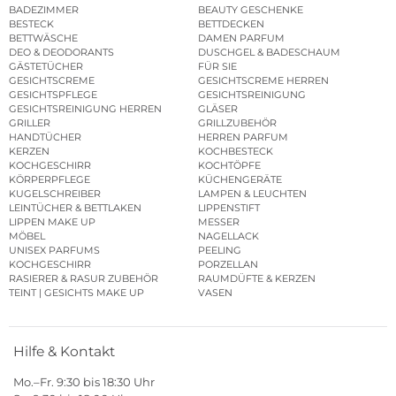
BADEZIMMER
BEAUTY GESCHENKE
BESTECK
BETTDECKEN
BETTWÄSCHE
DAMEN PARFUM
DEO & DEODORANTS
DUSCHGEL & BADESCHAUM
GÄSTETÜCHER
FÜR SIE
GESICHTSCREME
GESICHTSCREME HERREN
GESICHTSPFLEGE
GESICHTSREINIGUNG
GESICHTSREINIGUNG HERREN
GLÄSER
GRILLER
GRILLZUBEHÖR
HANDTÜCHER
HERREN PARFUM
KERZEN
KOCHBESTECK
KOCHGESCHIRR
KOCHTÖPFE
KÖRPERPFLEGE
KÜCHENGERÄTE
KUGELSCHREIBER
LAMPEN & LEUCHTEN
LEINTÜCHER & BETTLAKEN
LIPPENSTIFT
LIPPEN MAKE UP
MESSER
MÖBEL
NAGELLACK
UNISEX PARFUMS
PEELING
KOCHGESCHIRR
PORZELLAN
RASIERER & RASUR ZUBEHÖR
RAUMDÜFTE & KERZEN
TEINT | GESICHTS MAKE UP
VASEN
Hilfe & Kontakt
Mo.–Fr. 9:30 bis 18:30 Uhr