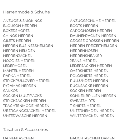
Herrenmode & Schuhe
ANZÜGE & SMOKINGS
ANZUGSSCHUHE HERREN
BLOUSON HERREN
BOOTS HERREN
BOXERSHORTS
CARGOHOSEN HERREN
CHINOS HERREN
DAUNENJACKEN HERREN
GILETS HERREN
GROSSE GRÖSSEN HERREN
HERREN BUSINESSHEMDEN
HERREN FREIZEITHEMDEN
HERREN HEMDEN
HERRENHOSEN
HERRENJACKEN
HERRENSNEAKER
HOODIES HERREN
JEANS HERREN
LEDERHOSEN
LEDERJACKEN HERREN
MÄNTEL HERREN
OVERSHIRTS HERREN
PARKA HERREN
POLOSHIRTS HERREN
STRICKPULLOVER HERREN
PULLUNDER HERREN
PYJAMAS HERREN
RUCKSÄCKE HERREN
SAKKOS
SOCKEN HERREN
SOCKEN MULTIPACKS
SONNENBRILLEN HERREN
STRICKJACKEN HERREN
SWEATSHIRTS
TRACHTENMODE HERREN
T-SHIRTS HERREN
ÜBERGANGSJACKEN HERREN
UNTERHEMDEN HERREN
UNTERWÄSCHE HERREN
WINTERJACKEN HERREN
Taschen & Accessoires
DAMENTASCHEN
BAUCHTASCHEN DAMEN