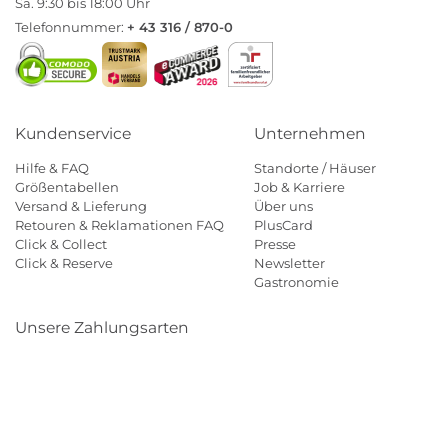
Sa. 9:30 bis 18:00 Uhr
Telefonnummer:
+ 43 316 / 870-0
Kundenservice
Unternehmen
Hilfe & FAQ
Standorte / Häuser
Größentabellen
Job & Karriere
Versand & Lieferung
Über uns
Retouren & Reklamationen FAQ
PlusCard
Click & Collect
Presse
Click & Reserve
Newsletter
Gastronomie
Unsere Zahlungsarten
Klarna
Paypal
Mastercard
Visa
Diners
Eps
Shop
Applepay
Amazon