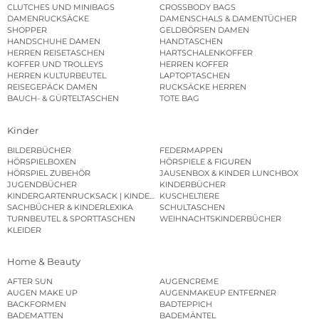
CLUTCHES UND MINIBAGS
CROSSBODY BAGS
DAMENRUCKSÄCKE
DAMENSCHALS & DAMENTÜCHER
SHOPPER
GELDBÖRSEN DAMEN
HANDSCHUHE DAMEN
HANDTASCHEN
HERREN REISETASCHEN
HARTSCHALENKOFFER
KOFFER UND TROLLEYS
HERREN KOFFER
HERREN KULTURBEUTEL
LAPTOPTASCHEN
REISEGEPÄCK DAMEN
RUCKSÄCKE HERREN
BAUCH- & GÜRTELTASCHEN
TOTE BAG
Kinder
BILDERBÜCHER
FEDERMAPPEN
HÖRSPIELBOXEN
HÖRSPIELE & FIGUREN
HÖRSPIEL ZUBEHÖR
JAUSENBOX & KINDER LUNCHBOX
JUGENDBÜCHER
KINDERBÜCHER
KINDERGARTENRUCKSACK | KINDERGARTENBEUTEL
KUSCHELTIERE
SACHBÜCHER & KINDERLEXIKA
SCHULTASCHEN
TURNBEUTEL & SPORTTASCHEN
WEIHNACHTSKINDERBÜCHER
KLEIDER
Home & Beauty
AFTER SUN
AUGENCREME
AUGEN MAKE UP
AUGENMAKEUP ENTFERNER
BACKFORMEN
BADTEPPICH
BADEMATTEN
BADEMÄNTEL