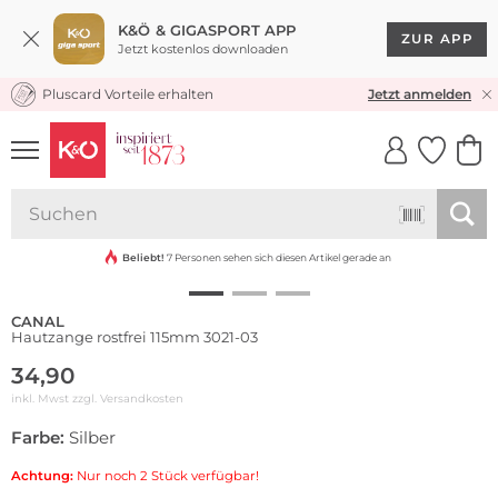
K&Ö & GIGASPORT APP
ZUR APP
Jetzt kostenlos downloaden
Pluscard Vorteile erhalten
KOSTENLOSER VERSAND* & RÜCKVERSAND
Jetzt anmelden
UNSERE APP
CLICK &
CLICK &
COLLECT
RESERVE
Beliebt!
7 Personen sehen sich diesen Artikel gerade an
CANAL
Hautzange rostfrei 115mm 3021-03
34,90
inkl. Mwst zzgl.
Versandkosten
Farbe:
Silber
Achtung:
Nur noch 2 Stück verfügbar!