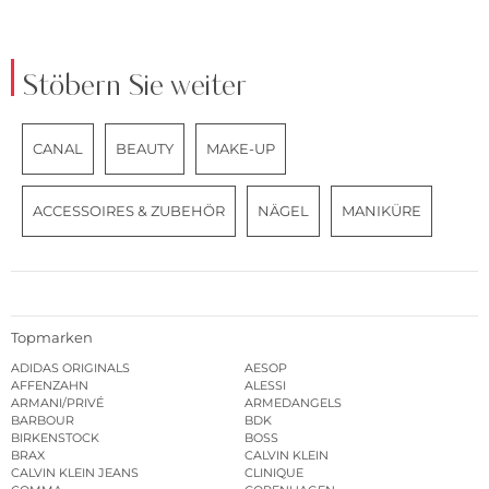
Stöbern Sie weiter
CANAL
BEAUTY
MAKE-UP
ACCESSOIRES & ZUBEHÖR
NÄGEL
MANIKÜRE
Topmarken
ADIDAS ORIGINALS
AESOP
AFFENZAHN
ALESSI
ARMANI/PRIVÉ
ARMEDANGELS
BARBOUR
BDK
BIRKENSTOCK
BOSS
BRAX
CALVIN KLEIN
CALVIN KLEIN JEANS
CLINIQUE