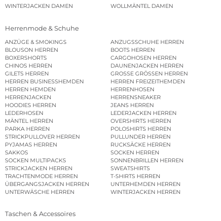
WINTERJACKEN DAMEN
WOLLMÄNTEL DAMEN
Herrenmode & Schuhe
ANZÜGE & SMOKINGS
ANZUGSSCHUHE HERREN
BLOUSON HERREN
BOOTS HERREN
BOXERSHORTS
CARGOHOSEN HERREN
CHINOS HERREN
DAUNENJACKEN HERREN
GILETS HERREN
GROSSE GRÖSSEN HERREN
HERREN BUSINESSHEMDEN
HERREN FREIZEITHEMDEN
HERREN HEMDEN
HERRENHOSEN
HERRENJACKEN
HERRENSNEAKER
HOODIES HERREN
JEANS HERREN
LEDERHOSEN
LEDERJACKEN HERREN
MÄNTEL HERREN
OVERSHIRTS HERREN
PARKA HERREN
POLOSHIRTS HERREN
STRICKPULLOVER HERREN
PULLUNDER HERREN
PYJAMAS HERREN
RUCKSÄCKE HERREN
SAKKOS
SOCKEN HERREN
SOCKEN MULTIPACKS
SONNENBRILLEN HERREN
STRICKJACKEN HERREN
SWEATSHIRTS
TRACHTENMODE HERREN
T-SHIRTS HERREN
ÜBERGANGSJACKEN HERREN
UNTERHEMDEN HERREN
UNTERWÄSCHE HERREN
WINTERJACKEN HERREN
Taschen & Accessoires