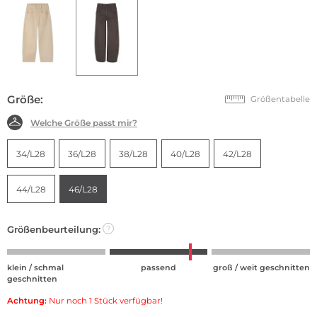
Größe:
Größentabelle
Welche Größe passt mir?
34/L28
36/L28
38/L28
40/L28
42/L28
44/L28
46/L28
Größenbeurteilung:
?
klein / schmal
passend
groß / weit geschnitten
geschnitten
Achtung:
Nur noch 1 Stück verfügbar!