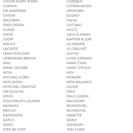
CALVIN KLEIN JEANS
CLINIQUE
COMMA
COPENHAGEN
DR. MARTENS
DRYKORN
DYSON
ECOALF
ERGOBAG
FALKE
FRED PERRY
GOT BAG
GUESS
HUGO
IZIPIZI
JACK & JONES
JOOP!
KAPTEN & SON
KIEHL’S
LA PRAIRIE
LACOSTE
LE CREUSET
LENA HOSCHEK
LEVI’S®
LIEBESKIND BERLIN
LUISA CERANO
MAC
MARC CAIN
MARC JACOBS
MARC O’POLO
MCM
MEY
MICHAEL KORS
MONARI
MOS MOSH
NEW BALANCE
OFFICINE CREATIVE
OLYMP
ON SCHUHE
ONLY
OPUS
PAUL GREEN
POLO RALPH LAUREN
RAGWEAR
RAINKISS
REISENTHEL
REPLAY
RICHROYAL
SAMSONITE
SANETTA
SATCH
SKINY
SMEG
SOMEDAY
STEP BY STEP
TOM FORD