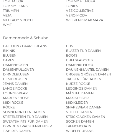
TOM TAILOR
TOMMY HILFIGER
TOMMY JEANS
TONIES
TRIUMPH
VEE COLLECTIVE
VEJA
VERO MODA
VILLEROY & BOCH
WEEKEND MAX MARA
WMF
Damenmode & Schuhe
BALLOON / BARREL JEANS
BHS
BIKINIS
BLAZER FÜR DAMEN
BLUSEN
BOOTS
CAPES
CHELSEABOOTS
DAMENHOSEN
DAMENKLEIDER
DAMENPULLOVER
DAUNENMÄNTEL DAMEN
DIRNDLBLUSEN
GROSSE GRÖSSEN DAMEN
HEMDBLUSEN
JACKEN FÜR DAMEN
JEANS DAMEN
KURZE RÖCKE
LANGE RÖCKE
LEGGINGS DAMEN
LOUNGEWEAR
MÄNTEL DAMEN
MARLENEHOSE
MAXIKLEIDER
MIDI RÖCKE
MIDIKLEIDER
RÖCKE
SHAPEWEAR DAMEN
SONNENBRILLEN DAMEN
STIEFEL DAMEN
STIEFELETTEN FÜR DAMEN
STRICKJACKEN DAMEN
SWEATSHIRTS FÜR DAMEN
SOCKEN DAMEN
DIRNDL & TRACHTENKLEIDER
TRENCHCOATS
T-SHIRTS DAMEN
WIDELEG JEANS