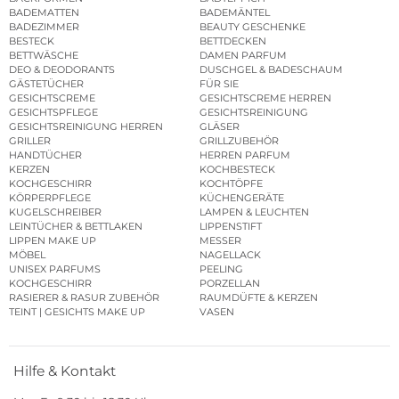
BADEMATTEN
BADEMÄNTEL
BADEZIMMER
BEAUTY GESCHENKE
BESTECK
BETTDECKEN
BETTWÄSCHE
DAMEN PARFUM
DEO & DEODORANTS
DUSCHGEL & BADESCHAUM
GÄSTETÜCHER
FÜR SIE
GESICHTSCREME
GESICHTSCREME HERREN
GESICHTSPFLEGE
GESICHTSREINIGUNG
GESICHTSREINIGUNG HERREN
GLÄSER
GRILLER
GRILLZUBEHÖR
HANDTÜCHER
HERREN PARFUM
KERZEN
KOCHBESTECK
KOCHGESCHIRR
KOCHTÖPFE
KÖRPERPFLEGE
KÜCHENGERÄTE
KUGELSCHREIBER
LAMPEN & LEUCHTEN
LEINTÜCHER & BETTLAKEN
LIPPENSTIFT
LIPPEN MAKE UP
MESSER
MÖBEL
NAGELLACK
UNISEX PARFUMS
PEELING
KOCHGESCHIRR
PORZELLAN
RASIERER & RASUR ZUBEHÖR
RAUMDÜFTE & KERZEN
TEINT | GESICHTS MAKE UP
VASEN
Hilfe & Kontakt