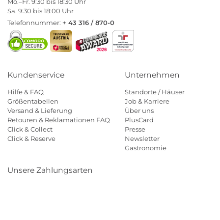
Mo.–Fr. 9:30 bis 18:30 Uhr
Sa. 9:30 bis 18:00 Uhr
Telefonnummer:
+ 43 316 / 870-0
Kundenservice
Unternehmen
Hilfe & FAQ
Standorte / Häuser
Größentabellen
Job & Karriere
Versand & Lieferung
Über uns
Retouren & Reklamationen FAQ
PlusCard
Click & Collect
Presse
Click & Reserve
Newsletter
Gastronomie
Unsere Zahlungsarten
Klarna
Paypal
Mastercard
Visa
Diners
Eps
Shop
Applepay
Amazon