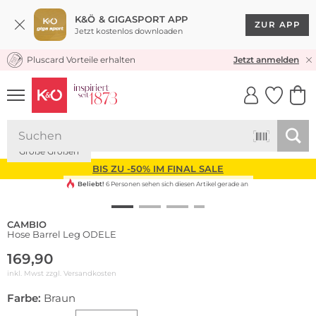
K&Ö & GIGASPORT APP
ZUR APP
Jetzt kostenlos downloaden
Pluscard Vorteile erhalten
KOSTENLOSER VERSAND* & RÜCKVERSAND
Jetzt anmelden
UNSERE APP
CLICK &
CLICK &
COLLECT
RESERVE
Große Größen
BIS ZU -50% IM FINAL SALE
Beliebt!
6 Personen sehen sich diesen Artikel gerade an
CAMBIO
Hose Barrel Leg ODELE
169,90
inkl. Mwst zzgl.
Versandkosten
Farbe:
Braun