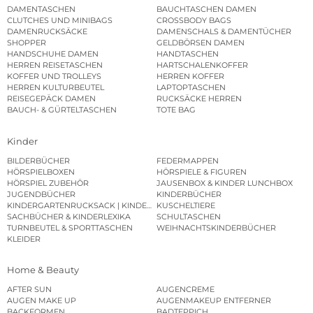
DAMENTASCHEN
BAUCHTASCHEN DAMEN
CLUTCHES UND MINIBAGS
CROSSBODY BAGS
DAMENRUCKSÄCKE
DAMENSCHALS & DAMENTÜCHER
SHOPPER
GELDBÖRSEN DAMEN
HANDSCHUHE DAMEN
HANDTASCHEN
HERREN REISETASCHEN
HARTSCHALENKOFFER
KOFFER UND TROLLEYS
HERREN KOFFER
HERREN KULTURBEUTEL
LAPTOPTASCHEN
REISEGEPÄCK DAMEN
RUCKSÄCKE HERREN
BAUCH- & GÜRTELTASCHEN
TOTE BAG
Kinder
BILDERBÜCHER
FEDERMAPPEN
HÖRSPIELBOXEN
HÖRSPIELE & FIGUREN
HÖRSPIEL ZUBEHÖR
JAUSENBOX & KINDER LUNCHBOX
JUGENDBÜCHER
KINDERBÜCHER
KINDERGARTENRUCKSACK | KINDERGARTENBEUTEL
KUSCHELTIERE
SACHBÜCHER & KINDERLEXIKA
SCHULTASCHEN
TURNBEUTEL & SPORTTASCHEN
WEIHNACHTSKINDERBÜCHER
KLEIDER
Home & Beauty
AFTER SUN
AUGENCREME
AUGEN MAKE UP
AUGENMAKEUP ENTFERNER
BACKFORMEN
BADTEPPICH