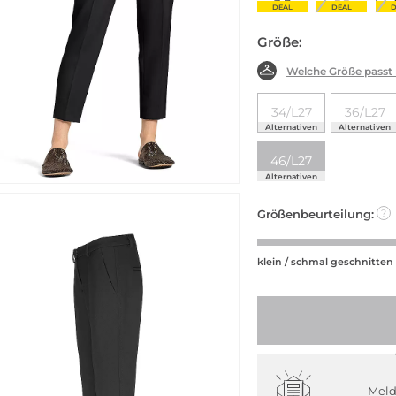
DEAL
DEAL
D
Größe:
Welche Größe passt
34/L27
36/L27
Alternativen
Alternativen
46/L27
Alternativen
Größenbeurteilung:
?
klein / schmal geschnitten
Meld