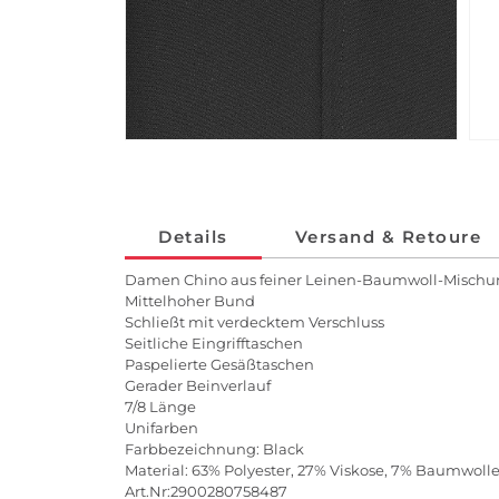
Details
Versand & Retoure
Damen Chino aus feiner Leinen-Baumwoll-Misch
Mittelhoher Bund
Schließt mit verdecktem Verschluss
Seitliche Eingrifftaschen
Paspelierte Gesäßtaschen
Gerader Beinverlauf
7/8 Länge
Unifarben
Farbbezeichnung: Black
Material: 63% Polyester, 27% Viskose, 7% Baumwolle
Art.Nr:2900280758487