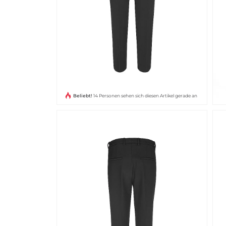
Beliebt!
14 Personen sehen sich diesen Artikel gerade an