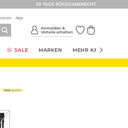
30 TAGE RÜCKGABERECHT
tionen
App
Anmelden &
Vorteile erhalten
SALE
MARKEN
MEHR K&Ö
NACH
Jetzt
sparen