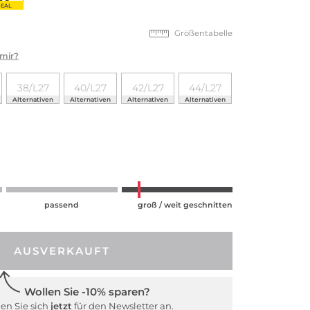
EAL
Größentabelle
 mir?
38/L27
40/L27
42/L27
44/L27
Alternativen
Alternativen
Alternativen
Alternativen
passend
groß / weit geschnitten
AUSVERKAUFT
Wollen Sie -10% sparen?
en Sie sich
jetzt
für den Newsletter an.