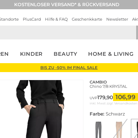
KOSTENLOSER VERSAND* & RÜCKVERSAND
Standorte
PlusCard
Hilfe & FAQ
Geschenkkarte
Newsletter
Ak
REN
KINDER
BEAUTY
HOME & LIVING
BIS ZU -50% IM FINAL SALE
CAMBIO
Chino 7/8 KRYSTAL
106,99
179,90
UVP
inkl. Mwst zzgl.
Versandkosten
Farbe:
Schwarz