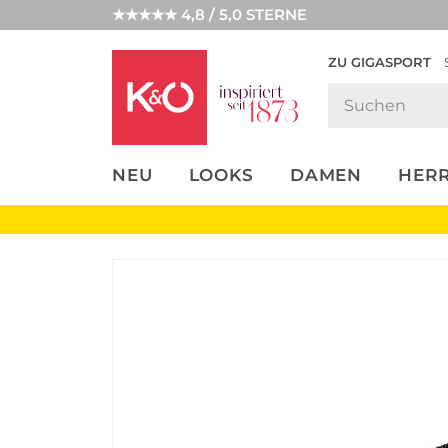
★★★★★ 4,8 / 5,0 STERNE
ZU GIGASPORT
FASHION-
UNSERE APP
CLICK &
CLICK &
TRENDS
COLLECT
RESERVE
NEU
LOOKS
DAMEN
HER