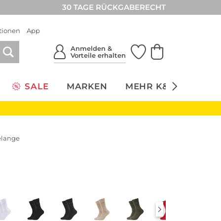
30 TAGE RÜCKGABERECHT
tionen
App
Anmelden &
Vorteile erhalten
SALE
MARKEN
MEHR K&Ö
NACH
elange