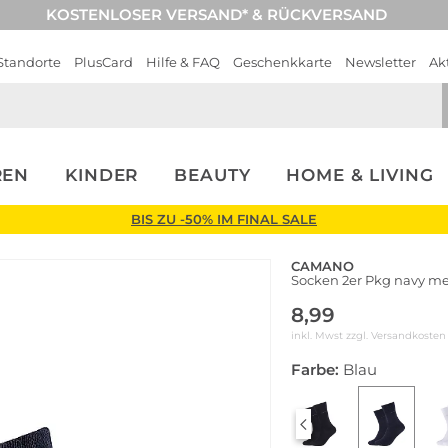
KOSTENLOSER VERSAND* & RÜCKVERSAND
Standorte
PlusCard
Hilfe & FAQ
Geschenkkarte
Newsletter
Ak
REN
KINDER
BEAUTY
HOME & LIVING
BIS ZU -50% IM FINAL SALE
CAMANO
Socken 2er Pkg navy m
8,99
inkl. Mwst zzgl.
Versandkosten
Farbe:
Blau