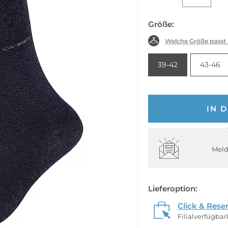
Größe:
Welche Größe passt
39-42
43-46
IN 
Meld
Lieferoption:
Click & Rese
Filialverfügba