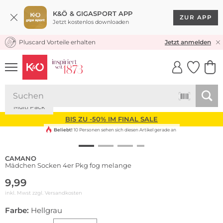
K&Ö & GIGASPORT APP
ZUR APP
Jetzt kostenlos downloaden
Pluscard Vorteile erhalten
KOSTENLOSER VERSAND* & RÜCKVERSAND
Jetzt anmelden
UNSERE APP
CLICK &
CLICK &
COLLECT
RESERVE
Nachhaltig
Multi Pack
BIS ZU -50% IM FINAL SALE
Beliebt!
10 Personen sehen sich diesen Artikel gerade an
CAMANO
Mädchen Socken 4er Pkg fog melange
9,99
inkl. Mwst zzgl.
Versandkosten
Farbe:
Hellgrau