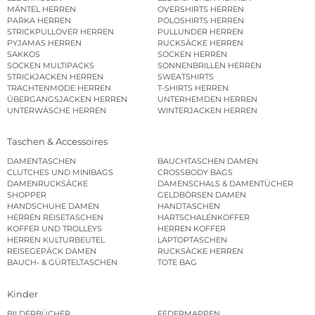
MÄNTEL HERREN
OVERSHIRTS HERREN
PARKA HERREN
POLOSHIRTS HERREN
STRICKPULLOVER HERREN
PULLUNDER HERREN
PYJAMAS HERREN
RUCKSÄCKE HERREN
SAKKOS
SOCKEN HERREN
SOCKEN MULTIPACKS
SONNENBRILLEN HERREN
STRICKJACKEN HERREN
SWEATSHIRTS
TRACHTENMODE HERREN
T-SHIRTS HERREN
ÜBERGANGSJACKEN HERREN
UNTERHEMDEN HERREN
UNTERWÄSCHE HERREN
WINTERJACKEN HERREN
Taschen & Accessoires
DAMENTASCHEN
BAUCHTASCHEN DAMEN
CLUTCHES UND MINIBAGS
CROSSBODY BAGS
DAMENRUCKSÄCKE
DAMENSCHALS & DAMENTÜCHER
SHOPPER
GELDBÖRSEN DAMEN
HANDSCHUHE DAMEN
HANDTASCHEN
HERREN REISETASCHEN
HARTSCHALENKOFFER
KOFFER UND TROLLEYS
HERREN KOFFER
HERREN KULTURBEUTEL
LAPTOPTASCHEN
REISEGEPÄCK DAMEN
RUCKSÄCKE HERREN
BAUCH- & GÜRTELTASCHEN
TOTE BAG
Kinder
BILDERBÜCHER
FEDERMAPPEN