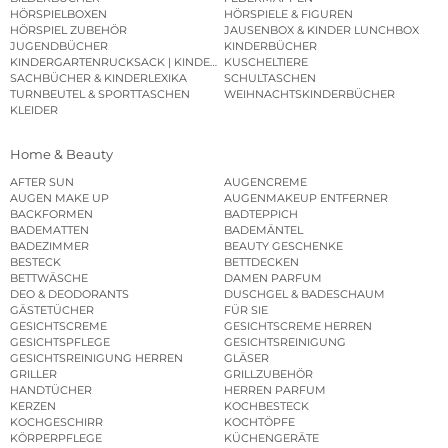
HÖRSPIELBOXEN
HÖRSPIELE & FIGUREN
HÖRSPIEL ZUBEHÖR
JAUSENBOX & KINDER LUNCHBOX
JUGENDBÜCHER
KINDERBÜCHER
KINDERGARTENRUCKSACK | KINDERGARTENBEUTEL
KUSCHELTIERE
SACHBÜCHER & KINDERLEXIKA
SCHULTASCHEN
TURNBEUTEL & SPORTTASCHEN
WEIHNACHTSKINDERBÜCHER
KLEIDER
Home & Beauty
AFTER SUN
AUGENCREME
AUGEN MAKE UP
AUGENMAKEUP ENTFERNER
BACKFORMEN
BADTEPPICH
BADEMATTEN
BADEMÄNTEL
BADEZIMMER
BEAUTY GESCHENKE
BESTECK
BETTDECKEN
BETTWÄSCHE
DAMEN PARFUM
DEO & DEODORANTS
DUSCHGEL & BADESCHAUM
GÄSTETÜCHER
FÜR SIE
GESICHTSCREME
GESICHTSCREME HERREN
GESICHTSPFLEGE
GESICHTSREINIGUNG
GESICHTSREINIGUNG HERREN
GLÄSER
GRILLER
GRILLZUBEHÖR
HANDTÜCHER
HERREN PARFUM
KERZEN
KOCHBESTECK
KOCHGESCHIRR
KOCHTÖPFE
KÖRPERPFLEGE
KÜCHENGERÄTE