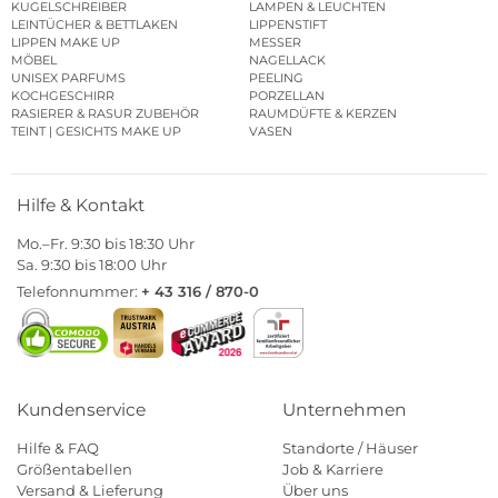
KUGELSCHREIBER
LAMPEN & LEUCHTEN
LEINTÜCHER & BETTLAKEN
LIPPENSTIFT
LIPPEN MAKE UP
MESSER
MÖBEL
NAGELLACK
UNISEX PARFUMS
PEELING
KOCHGESCHIRR
PORZELLAN
RASIERER & RASUR ZUBEHÖR
RAUMDÜFTE & KERZEN
TEINT | GESICHTS MAKE UP
VASEN
Hilfe & Kontakt
Mo.–Fr. 9:30 bis 18:30 Uhr
Sa. 9:30 bis 18:00 Uhr
Telefonnummer:
+ 43 316 / 870-0
Kundenservice
Unternehmen
Hilfe & FAQ
Standorte / Häuser
Größentabellen
Job & Karriere
Versand & Lieferung
Über uns