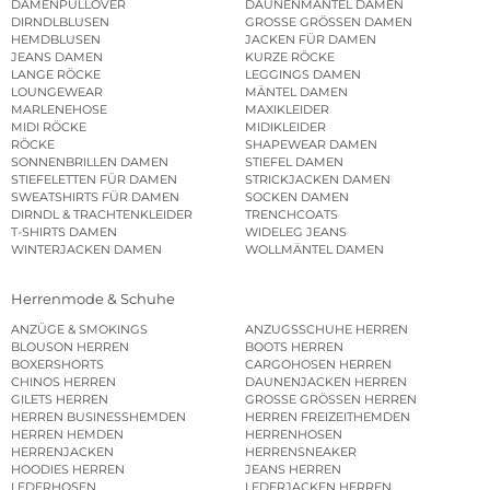
DAMENPULLOVER
DAUNENMÄNTEL DAMEN
DIRNDLBLUSEN
GROSSE GRÖSSEN DAMEN
HEMDBLUSEN
JACKEN FÜR DAMEN
JEANS DAMEN
KURZE RÖCKE
LANGE RÖCKE
LEGGINGS DAMEN
LOUNGEWEAR
MÄNTEL DAMEN
MARLENEHOSE
MAXIKLEIDER
MIDI RÖCKE
MIDIKLEIDER
RÖCKE
SHAPEWEAR DAMEN
SONNENBRILLEN DAMEN
STIEFEL DAMEN
STIEFELETTEN FÜR DAMEN
STRICKJACKEN DAMEN
SWEATSHIRTS FÜR DAMEN
SOCKEN DAMEN
DIRNDL & TRACHTENKLEIDER
TRENCHCOATS
T-SHIRTS DAMEN
WIDELEG JEANS
WINTERJACKEN DAMEN
WOLLMÄNTEL DAMEN
Herrenmode & Schuhe
ANZÜGE & SMOKINGS
ANZUGSSCHUHE HERREN
BLOUSON HERREN
BOOTS HERREN
BOXERSHORTS
CARGOHOSEN HERREN
CHINOS HERREN
DAUNENJACKEN HERREN
GILETS HERREN
GROSSE GRÖSSEN HERREN
HERREN BUSINESSHEMDEN
HERREN FREIZEITHEMDEN
HERREN HEMDEN
HERRENHOSEN
HERRENJACKEN
HERRENSNEAKER
HOODIES HERREN
JEANS HERREN
LEDERHOSEN
LEDERJACKEN HERREN