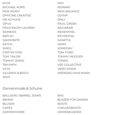
MCM
MEY
MICHAEL KORS
MONARI
MOS MOSH
NEW BALANCE
OFFICINE CREATIVE
OLYMP
ON SCHUHE
ONLY
OPUS
PAUL GREEN
POLO RALPH LAUREN
RAGWEAR
RAINKISS
REISENTHEL
REPLAY
RICHROYAL
SAMSONITE
SANETTA
SATCH
SKINY
SMEG
SOMEDAY
STEP BY STEP
TOM FORD
TOM TAILOR
TOMMY HILFIGER
TOMMY JEANS
TONIES
TRIUMPH
VEE COLLECTIVE
VEJA
VERO MODA
VILLEROY & BOCH
WEEKEND MAX MARA
WMF
Damenmode & Schuhe
BALLOON / BARREL JEANS
BHS
BIKINIS
BLAZER FÜR DAMEN
BLUSEN
BOOTS
CAPES
CHELSEABOOTS
DAMENHOSEN
DAMENKLEIDER