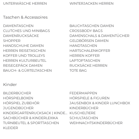
UNTERWÄSCHE HERREN
WINTERJACKEN HERREN
Taschen & Accessoires
DAMENTASCHEN
BAUCHTASCHEN DAMEN
CLUTCHES UND MINIBAGS
CROSSBODY BAGS
DAMENRUCKSÄCKE
DAMENSCHALS & DAMENTÜCHER
SHOPPER
GELDBÖRSEN DAMEN
HANDSCHUHE DAMEN
HANDTASCHEN
HERREN REISETASCHEN
HARTSCHALENKOFFER
KOFFER UND TROLLEYS
HERREN KOFFER
HERREN KULTURBEUTEL
LAPTOPTASCHEN
REISEGEPÄCK DAMEN
RUCKSÄCKE HERREN
BAUCH- & GÜRTELTASCHEN
TOTE BAG
Kinder
BILDERBÜCHER
FEDERMAPPEN
HÖRSPIELBOXEN
HÖRSPIELE & FIGUREN
HÖRSPIEL ZUBEHÖR
JAUSENBOX & KINDER LUNCHBOX
JUGENDBÜCHER
KINDERBÜCHER
KINDERGARTENRUCKSACK | KINDERGARTENBEUTEL
KUSCHELTIERE
SACHBÜCHER & KINDERLEXIKA
SCHULTASCHEN
TURNBEUTEL & SPORTTASCHEN
WEIHNACHTSKINDERBÜCHER
KLEIDER