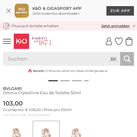
K&Ö & GIGASPORT APP
ZUR APP
Jetzt kostenlos downloaden
Pluscard Vorteile erhalten
KOSTENLOSER VERSAND* & RÜCKVERSAND
Jetzt anmelden
UNSERE APP
CLICK &
CLICK &
COLLECT
RESERVE
Beliebt!
12 Personen sehen sich diesen Artikel gerade an
BVLGARI
Omnia Crystalline Eau de Toilette 50ml
103,00
Grundpreis: € 206,00 / Preis pro 100ml
inkl. Mwst zzgl.
Versandkosten