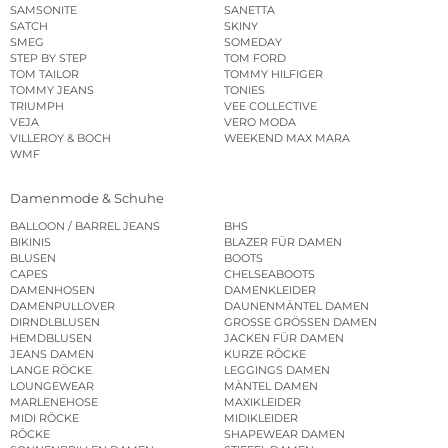
SAMSONITE
SANETTA
SATCH
SKINY
SMEG
SOMEDAY
STEP BY STEP
TOM FORD
TOM TAILOR
TOMMY HILFIGER
TOMMY JEANS
TONIES
TRIUMPH
VEE COLLECTIVE
VEJA
VERO MODA
VILLEROY & BOCH
WEEKEND MAX MARA
WMF
Damenmode & Schuhe
BALLOON / BARREL JEANS
BHS
BIKINIS
BLAZER FÜR DAMEN
BLUSEN
BOOTS
CAPES
CHELSEABOOTS
DAMENHOSEN
DAMENKLEIDER
DAMENPULLOVER
DAUNENMÄNTEL DAMEN
DIRNDLBLUSEN
GROSSE GRÖSSEN DAMEN
HEMDBLUSEN
JACKEN FÜR DAMEN
JEANS DAMEN
KURZE RÖCKE
LANGE RÖCKE
LEGGINGS DAMEN
LOUNGEWEAR
MÄNTEL DAMEN
MARLENEHOSE
MAXIKLEIDER
MIDI RÖCKE
MIDIKLEIDER
RÖCKE
SHAPEWEAR DAMEN