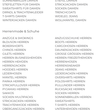
SONNENBRILLEN DAMEN
STIEFEL DAMEN
STIEFELETTEN FÜR DAMEN
STRICKJACKEN DAMEN
SWEATSHIRTS FÜR DAMEN
SOCKEN DAMEN
DIRNDL & TRACHTENKLEIDER
TRENCHCOATS
T-SHIRTS DAMEN
WIDELEG JEANS
WINTERJACKEN DAMEN
WOLLMÄNTEL DAMEN
Herrenmode & Schuhe
ANZÜGE & SMOKINGS
ANZUGSSCHUHE HERREN
BLOUSON HERREN
BOOTS HERREN
BOXERSHORTS
CARGOHOSEN HERREN
CHINOS HERREN
DAUNENJACKEN HERREN
GILETS HERREN
GROSSE GRÖSSEN HERREN
HERREN BUSINESSHEMDEN
HERREN FREIZEITHEMDEN
HERREN HEMDEN
HERRENHOSEN
HERRENJACKEN
HERRENSNEAKER
HOODIES HERREN
JEANS HERREN
LEDERHOSEN
LEDERJACKEN HERREN
MÄNTEL HERREN
OVERSHIRTS HERREN
PARKA HERREN
POLOSHIRTS HERREN
STRICKPULLOVER HERREN
PULLUNDER HERREN
PYJAMAS HERREN
RUCKSÄCKE HERREN
SAKKOS
SOCKEN HERREN
SOCKEN MULTIPACKS
SONNENBRILLEN HERREN
STRICKJACKEN HERREN
SWEATSHIRTS
TRACHTENMODE HERREN
T-SHIRTS HERREN
ÜBERGANGSJACKEN HERREN
UNTERHEMDEN HERREN