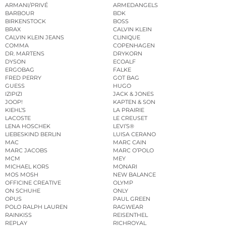
ARMANI/PRIVÉ
ARMEDANGELS
BARBOUR
BDK
BIRKENSTOCK
BOSS
BRAX
CALVIN KLEIN
CALVIN KLEIN JEANS
CLINIQUE
COMMA
COPENHAGEN
DR. MARTENS
DRYKORN
DYSON
ECOALF
ERGOBAG
FALKE
FRED PERRY
GOT BAG
GUESS
HUGO
IZIPIZI
JACK & JONES
JOOP!
KAPTEN & SON
KIEHL’S
LA PRAIRIE
LACOSTE
LE CREUSET
LENA HOSCHEK
LEVI’S®
LIEBESKIND BERLIN
LUISA CERANO
MAC
MARC CAIN
MARC JACOBS
MARC O’POLO
MCM
MEY
MICHAEL KORS
MONARI
MOS MOSH
NEW BALANCE
OFFICINE CREATIVE
OLYMP
ON SCHUHE
ONLY
OPUS
PAUL GREEN
POLO RALPH LAUREN
RAGWEAR
RAINKISS
REISENTHEL
REPLAY
RICHROYAL