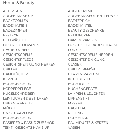
Home & Beauty
AFTER SUN
AUGENCREME
AUGEN MAKE UP
AUGENMAKEUP ENTFERNER
BACKFORMEN
BADTEPPICH
BADEMATTEN
BADEMÄNTEL
BADEZIMMER
BEAUTY GESCHENKE
BESTECK
BETTDECKEN
BETTWÄSCHE
DAMEN PARFUM
DEO & DEODORANTS
DUSCHGEL & BADESCHAUM
GÄSTETÜCHER
FÜR SIE
GESICHTSCREME
GESICHTSCREME HERREN
GESICHTSPFLEGE
GESICHTSREINIGUNG
GESICHTSREINIGUNG HERREN
GLÄSER
GRILLER
GRILLZUBEHÖR
HANDTÜCHER
HERREN PARFUM
KERZEN
KOCHBESTECK
KOCHGESCHIRR
KOCHTÖPFE
KÖRPERPFLEGE
KÜCHENGERÄTE
KUGELSCHREIBER
LAMPEN & LEUCHTEN
LEINTÜCHER & BETTLAKEN
LIPPENSTIFT
LIPPEN MAKE UP
MESSER
MÖBEL
NAGELLACK
UNISEX PARFUMS
PEELING
KOCHGESCHIRR
PORZELLAN
RASIERER & RASUR ZUBEHÖR
RAUMDÜFTE & KERZEN
TEINT | GESICHTS MAKE UP
VASEN