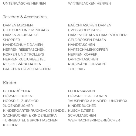
UNTERWÄSCHE HERREN
WINTERJACKEN HERREN
Taschen & Accessoires
DAMENTASCHEN
BAUCHTASCHEN DAMEN
CLUTCHES UND MINIBAGS
CROSSBODY BAGS
DAMENRUCKSÄCKE
DAMENSCHALS & DAMENTÜCHER
SHOPPER
GELDBÖRSEN DAMEN
HANDSCHUHE DAMEN
HANDTASCHEN
HERREN REISETASCHEN
HARTSCHALENKOFFER
KOFFER UND TROLLEYS
HERREN KOFFER
HERREN KULTURBEUTEL
LAPTOPTASCHEN
REISEGEPÄCK DAMEN
RUCKSÄCKE HERREN
BAUCH- & GÜRTELTASCHEN
TOTE BAG
Kinder
BILDERBÜCHER
FEDERMAPPEN
HÖRSPIELBOXEN
HÖRSPIELE & FIGUREN
HÖRSPIEL ZUBEHÖR
JAUSENBOX & KINDER LUNCHBOX
JUGENDBÜCHER
KINDERBÜCHER
KINDERGARTENRUCKSACK | KINDERGARTENBEUTEL
KUSCHELTIERE
SACHBÜCHER & KINDERLEXIKA
SCHULTASCHEN
TURNBEUTEL & SPORTTASCHEN
WEIHNACHTSKINDERBÜCHER
KLEIDER