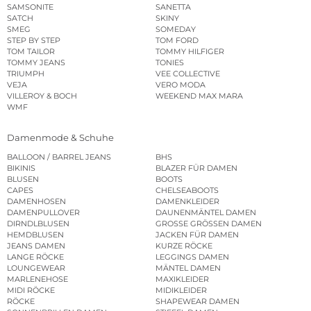
SAMSONITE
SANETTA
SATCH
SKINY
SMEG
SOMEDAY
STEP BY STEP
TOM FORD
TOM TAILOR
TOMMY HILFIGER
TOMMY JEANS
TONIES
TRIUMPH
VEE COLLECTIVE
VEJA
VERO MODA
VILLEROY & BOCH
WEEKEND MAX MARA
WMF
Damenmode & Schuhe
BALLOON / BARREL JEANS
BHS
BIKINIS
BLAZER FÜR DAMEN
BLUSEN
BOOTS
CAPES
CHELSEABOOTS
DAMENHOSEN
DAMENKLEIDER
DAMENPULLOVER
DAUNENMÄNTEL DAMEN
DIRNDLBLUSEN
GROSSE GRÖSSEN DAMEN
HEMDBLUSEN
JACKEN FÜR DAMEN
JEANS DAMEN
KURZE RÖCKE
LANGE RÖCKE
LEGGINGS DAMEN
LOUNGEWEAR
MÄNTEL DAMEN
MARLENEHOSE
MAXIKLEIDER
MIDI RÖCKE
MIDIKLEIDER
RÖCKE
SHAPEWEAR DAMEN