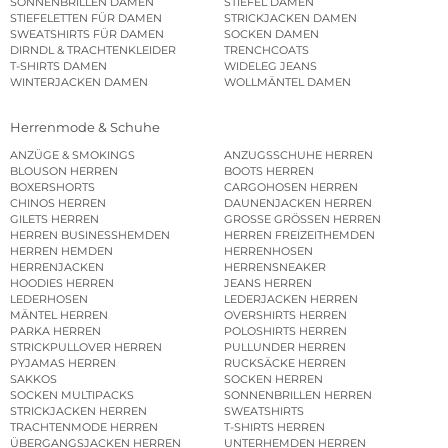
SONNENBRILLEN DAMEN
STIEFEL DAMEN
STIEFELETTEN FÜR DAMEN
STRICKJACKEN DAMEN
SWEATSHIRTS FÜR DAMEN
SOCKEN DAMEN
DIRNDL & TRACHTENKLEIDER
TRENCHCOATS
T-SHIRTS DAMEN
WIDELEG JEANS
WINTERJACKEN DAMEN
WOLLMÄNTEL DAMEN
Herrenmode & Schuhe
ANZÜGE & SMOKINGS
ANZUGSSCHUHE HERREN
BLOUSON HERREN
BOOTS HERREN
BOXERSHORTS
CARGOHOSEN HERREN
CHINOS HERREN
DAUNENJACKEN HERREN
GILETS HERREN
GROSSE GRÖSSEN HERREN
HERREN BUSINESSHEMDEN
HERREN FREIZEITHEMDEN
HERREN HEMDEN
HERRENHOSEN
HERRENJACKEN
HERRENSNEAKER
HOODIES HERREN
JEANS HERREN
LEDERHOSEN
LEDERJACKEN HERREN
MÄNTEL HERREN
OVERSHIRTS HERREN
PARKA HERREN
POLOSHIRTS HERREN
STRICKPULLOVER HERREN
PULLUNDER HERREN
PYJAMAS HERREN
RUCKSÄCKE HERREN
SAKKOS
SOCKEN HERREN
SOCKEN MULTIPACKS
SONNENBRILLEN HERREN
STRICKJACKEN HERREN
SWEATSHIRTS
TRACHTENMODE HERREN
T-SHIRTS HERREN
ÜBERGANGSJACKEN HERREN
UNTERHEMDEN HERREN