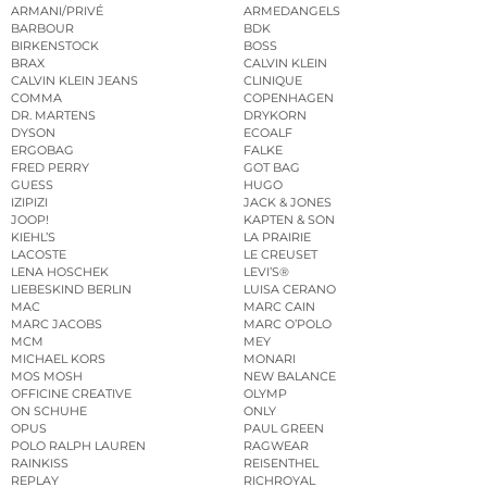
ARMANI/PRIVÉ
ARMEDANGELS
BARBOUR
BDK
BIRKENSTOCK
BOSS
BRAX
CALVIN KLEIN
CALVIN KLEIN JEANS
CLINIQUE
COMMA
COPENHAGEN
DR. MARTENS
DRYKORN
DYSON
ECOALF
ERGOBAG
FALKE
FRED PERRY
GOT BAG
GUESS
HUGO
IZIPIZI
JACK & JONES
JOOP!
KAPTEN & SON
KIEHL’S
LA PRAIRIE
LACOSTE
LE CREUSET
LENA HOSCHEK
LEVI’S®
LIEBESKIND BERLIN
LUISA CERANO
MAC
MARC CAIN
MARC JACOBS
MARC O’POLO
MCM
MEY
MICHAEL KORS
MONARI
MOS MOSH
NEW BALANCE
OFFICINE CREATIVE
OLYMP
ON SCHUHE
ONLY
OPUS
PAUL GREEN
POLO RALPH LAUREN
RAGWEAR
RAINKISS
REISENTHEL
REPLAY
RICHROYAL