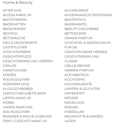
Home & Beauty
AFTER SUN
AUGENCREME
AUGEN MAKE UP
AUGENMAKEUP ENTFERNER
BACKFORMEN
BADTEPPICH
BADEMATTEN
BADEMÄNTEL
BADEZIMMER
BEAUTY GESCHENKE
BESTECK
BETTDECKEN
BETTWÄSCHE
DAMEN PARFUM
DEO & DEODORANTS
DUSCHGEL & BADESCHAUM
GÄSTETÜCHER
FÜR SIE
GESICHTSCREME
GESICHTSCREME HERREN
GESICHTSPFLEGE
GESICHTSREINIGUNG
GESICHTSREINIGUNG HERREN
GLÄSER
GRILLER
GRILLZUBEHÖR
HANDTÜCHER
HERREN PARFUM
KERZEN
KOCHBESTECK
KOCHGESCHIRR
KOCHTÖPFE
KÖRPERPFLEGE
KÜCHENGERÄTE
KUGELSCHREIBER
LAMPEN & LEUCHTEN
LEINTÜCHER & BETTLAKEN
LIPPENSTIFT
LIPPEN MAKE UP
MESSER
MÖBEL
NAGELLACK
UNISEX PARFUMS
PEELING
KOCHGESCHIRR
PORZELLAN
RASIERER & RASUR ZUBEHÖR
RAUMDÜFTE & KERZEN
TEINT | GESICHTS MAKE UP
VASEN