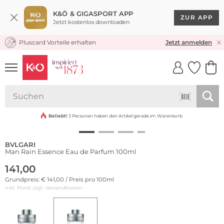
K&Ö & GIGASPORT APP
ZUR APP
Jetzt kostenlos downloaden
Pluscard Vorteile erhalten
KOSTENLOSER VERSAND* & RÜCKVERSAND
Jetzt anmelden
UNSERE APP
CLICK &
CLICK &
COLLECT
RESERVE
Beliebt!
3 Personen haben den Artikel gerade im Warenkorb
BVLGARI
Man Rain Essence Eau de Parfum 100ml
141,00
Grundpreis: € 141,00 / Preis pro 100ml
inkl. Mwst zzgl.
Versandkosten