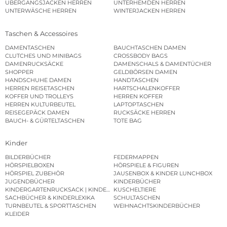
ÜBERGANGSJACKEN HERREN
UNTERHEMDEN HERREN
UNTERWÄSCHE HERREN
WINTERJACKEN HERREN
Taschen & Accessoires
DAMENTASCHEN
BAUCHTASCHEN DAMEN
CLUTCHES UND MINIBAGS
CROSSBODY BAGS
DAMENRUCKSÄCKE
DAMENSCHALS & DAMENTÜCHER
SHOPPER
GELDBÖRSEN DAMEN
HANDSCHUHE DAMEN
HANDTASCHEN
HERREN REISETASCHEN
HARTSCHALENKOFFER
KOFFER UND TROLLEYS
HERREN KOFFER
HERREN KULTURBEUTEL
LAPTOPTASCHEN
REISEGEPÄCK DAMEN
RUCKSÄCKE HERREN
BAUCH- & GÜRTELTASCHEN
TOTE BAG
Kinder
BILDERBÜCHER
FEDERMAPPEN
HÖRSPIELBOXEN
HÖRSPIELE & FIGUREN
HÖRSPIEL ZUBEHÖR
JAUSENBOX & KINDER LUNCHBOX
JUGENDBÜCHER
KINDERBÜCHER
KINDERGARTENRUCKSACK | KINDERGARTENBEUTEL
KUSCHELTIERE
SACHBÜCHER & KINDERLEXIKA
SCHULTASCHEN
TURNBEUTEL & SPORTTASCHEN
WEIHNACHTSKINDERBÜCHER
KLEIDER