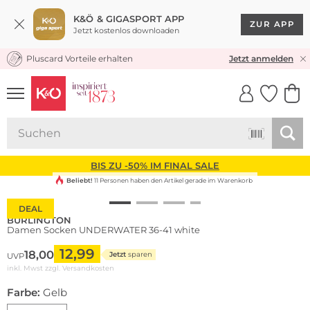
K&Ö & GIGASPORT APP
ZUR APP
Jetzt kostenlos downloaden
Pluscard Vorteile erhalten
KOSTENLOSER VERSAND* & RÜCKVERSAND
Jetzt anmelden
UNSERE APP
CLICK &
CLICK &
COLLECT
RESERVE
BIS ZU -50% IM FINAL SALE
Beliebt!
11 Personen haben den Artikel gerade im Warenkorb
DEAL
BURLINGTON
Damen Socken UNDERWATER 36-41 white
12,99
18,00
Jetzt
sparen
UVP
inkl. Mwst zzgl.
Versandkosten
Farbe:
Gelb