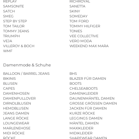
REPLAY
RICHROYAL
SAMSONITE
SANETTA
SATCH
SKINY
SMEG
SOMEDAY
STEP BY STEP
TOM FORD
TOM TAILOR
TOMMY HILFIGER
TOMMY JEANS
TONIES
TRIUMPH
VEE COLLECTIVE
VEJA
VERO MODA
VILLEROY & BOCH
WEEKEND MAX MARA
WMF
Damenmode & Schuhe
BALLOON / BARREL JEANS
BHS
BIKINIS
BLAZER FÜR DAMEN
BLUSEN
BOOTS
CAPES
CHELSEABOOTS
DAMENHOSEN
DAMENKLEIDER
DAMENPULLOVER
DAUNENMÄNTEL DAMEN
DIRNDLBLUSEN
GROSSE GRÖSSEN DAMEN
HEMDBLUSEN
JACKEN FÜR DAMEN
JEANS DAMEN
KURZE RÖCKE
LANGE RÖCKE
LEGGINGS DAMEN
LOUNGEWEAR
MÄNTEL DAMEN
MARLENEHOSE
MAXIKLEIDER
MIDI RÖCKE
MIDIKLEIDER
RÖCKE
SHAPEWEAR DAMEN