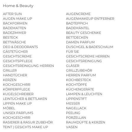
Home & Beauty
AFTER SUN
AUGENCREME
AUGEN MAKE UP
AUGENMAKEUP ENTFERNER
BACKFORMEN
BADTEPPICH
BADEMATTEN
BADEMÄNTEL
BADEZIMMER
BEAUTY GESCHENKE
BESTECK
BETTDECKEN
BETTWÄSCHE
DAMEN PARFUM
DEO & DEODORANTS
DUSCHGEL & BADESCHAUM
GÄSTETÜCHER
FÜR SIE
GESICHTSCREME
GESICHTSCREME HERREN
GESICHTSPFLEGE
GESICHTSREINIGUNG
GESICHTSREINIGUNG HERREN
GLÄSER
GRILLER
GRILLZUBEHÖR
HANDTÜCHER
HERREN PARFUM
KERZEN
KOCHBESTECK
KOCHGESCHIRR
KOCHTÖPFE
KÖRPERPFLEGE
KÜCHENGERÄTE
KUGELSCHREIBER
LAMPEN & LEUCHTEN
LEINTÜCHER & BETTLAKEN
LIPPENSTIFT
LIPPEN MAKE UP
MESSER
MÖBEL
NAGELLACK
UNISEX PARFUMS
PEELING
KOCHGESCHIRR
PORZELLAN
RASIERER & RASUR ZUBEHÖR
RAUMDÜFTE & KERZEN
TEINT | GESICHTS MAKE UP
VASEN