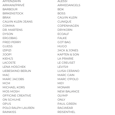
AFFENZAHN
ALESSI
ARMANI/PRIVÉ
ARMEDANGELS
BARBOUR
BDK
BIRKENSTOCK
BOSS
BRAX
CALVIN KLEIN
CALVIN KLEIN JEANS
CLINIQUE
COMMA
COPENHAGEN
DR. MARTENS
DRYKORN
DYSON
ECOALF
ERGOBAG
FALKE
FRED PERRY
GOT BAG
GUESS
HUGO
IZIPIZI
JACK & JONES
JOOP!
KAPTEN & SON
KIEHL’S
LA PRAIRIE
LACOSTE
LE CREUSET
LENA HOSCHEK
LEVI’S®
LIEBESKIND BERLIN
LUISA CERANO
MAC
MARC CAIN
MARC JACOBS
MARC O’POLO
MCM
MEY
MICHAEL KORS
MONARI
MOS MOSH
NEW BALANCE
OFFICINE CREATIVE
OLYMP
ON SCHUHE
ONLY
OPUS
PAUL GREEN
POLO RALPH LAUREN
RAGWEAR
RAINKISS
REISENTHEL