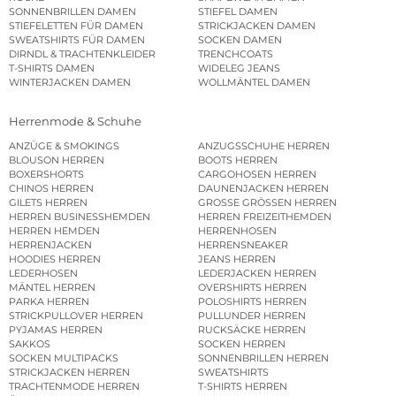
SONNENBRILLEN DAMEN
STIEFEL DAMEN
STIEFELETTEN FÜR DAMEN
STRICKJACKEN DAMEN
SWEATSHIRTS FÜR DAMEN
SOCKEN DAMEN
DIRNDL & TRACHTENKLEIDER
TRENCHCOATS
T-SHIRTS DAMEN
WIDELEG JEANS
WINTERJACKEN DAMEN
WOLLMÄNTEL DAMEN
Herrenmode & Schuhe
ANZÜGE & SMOKINGS
ANZUGSSCHUHE HERREN
BLOUSON HERREN
BOOTS HERREN
BOXERSHORTS
CARGOHOSEN HERREN
CHINOS HERREN
DAUNENJACKEN HERREN
GILETS HERREN
GROSSE GRÖSSEN HERREN
HERREN BUSINESSHEMDEN
HERREN FREIZEITHEMDEN
HERREN HEMDEN
HERRENHOSEN
HERRENJACKEN
HERRENSNEAKER
HOODIES HERREN
JEANS HERREN
LEDERHOSEN
LEDERJACKEN HERREN
MÄNTEL HERREN
OVERSHIRTS HERREN
PARKA HERREN
POLOSHIRTS HERREN
STRICKPULLOVER HERREN
PULLUNDER HERREN
PYJAMAS HERREN
RUCKSÄCKE HERREN
SAKKOS
SOCKEN HERREN
SOCKEN MULTIPACKS
SONNENBRILLEN HERREN
STRICKJACKEN HERREN
SWEATSHIRTS
TRACHTENMODE HERREN
T-SHIRTS HERREN