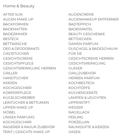
Home & Beauty
AFTER SUN
AUGENCREME
AUGEN MAKE UP
AUGENMAKEUP ENTFERNER
BACKFORMEN
BADTEPPICH
BADEMATTEN
BADEMÄNTEL
BADEZIMMER
BEAUTY GESCHENKE
BESTECK
BETTDECKEN
BETTWÄSCHE
DAMEN PARFUM
DEO & DEODORANTS
DUSCHGEL & BADESCHAUM
GÄSTETÜCHER
FÜR SIE
GESICHTSCREME
GESICHTSCREME HERREN
GESICHTSPFLEGE
GESICHTSREINIGUNG
GESICHTSREINIGUNG HERREN
GLÄSER
GRILLER
GRILLZUBEHÖR
HANDTÜCHER
HERREN PARFUM
KERZEN
KOCHBESTECK
KOCHGESCHIRR
KOCHTÖPFE
KÖRPERPFLEGE
KÜCHENGERÄTE
KUGELSCHREIBER
LAMPEN & LEUCHTEN
LEINTÜCHER & BETTLAKEN
LIPPENSTIFT
LIPPEN MAKE UP
MESSER
MÖBEL
NAGELLACK
UNISEX PARFUMS
PEELING
KOCHGESCHIRR
PORZELLAN
RASIERER & RASUR ZUBEHÖR
RAUMDÜFTE & KERZEN
TEINT | GESICHTS MAKE UP
VASEN