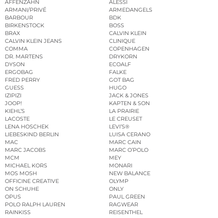
AFFENZAHN
ALESSI
ARMANI/PRIVÉ
ARMEDANGELS
BARBOUR
BDK
BIRKENSTOCK
BOSS
BRAX
CALVIN KLEIN
CALVIN KLEIN JEANS
CLINIQUE
COMMA
COPENHAGEN
DR. MARTENS
DRYKORN
DYSON
ECOALF
ERGOBAG
FALKE
FRED PERRY
GOT BAG
GUESS
HUGO
IZIPIZI
JACK & JONES
JOOP!
KAPTEN & SON
KIEHL’S
LA PRAIRIE
LACOSTE
LE CREUSET
LENA HOSCHEK
LEVI’S®
LIEBESKIND BERLIN
LUISA CERANO
MAC
MARC CAIN
MARC JACOBS
MARC O’POLO
MCM
MEY
MICHAEL KORS
MONARI
MOS MOSH
NEW BALANCE
OFFICINE CREATIVE
OLYMP
ON SCHUHE
ONLY
OPUS
PAUL GREEN
POLO RALPH LAUREN
RAGWEAR
RAINKISS
REISENTHEL