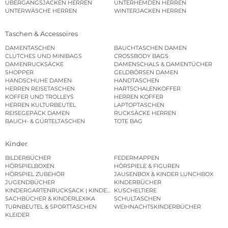
ÜBERGANGSJACKEN HERREN
UNTERHEMDEN HERREN
UNTERWÄSCHE HERREN
WINTERJACKEN HERREN
Taschen & Accessoires
DAMENTASCHEN
BAUCHTASCHEN DAMEN
CLUTCHES UND MINIBAGS
CROSSBODY BAGS
DAMENRUCKSÄCKE
DAMENSCHALS & DAMENTÜCHER
SHOPPER
GELDBÖRSEN DAMEN
HANDSCHUHE DAMEN
HANDTASCHEN
HERREN REISETASCHEN
HARTSCHALENKOFFER
KOFFER UND TROLLEYS
HERREN KOFFER
HERREN KULTURBEUTEL
LAPTOPTASCHEN
REISEGEPÄCK DAMEN
RUCKSÄCKE HERREN
BAUCH- & GÜRTELTASCHEN
TOTE BAG
Kinder
BILDERBÜCHER
FEDERMAPPEN
HÖRSPIELBOXEN
HÖRSPIELE & FIGUREN
HÖRSPIEL ZUBEHÖR
JAUSENBOX & KINDER LUNCHBOX
JUGENDBÜCHER
KINDERBÜCHER
KINDERGARTENRUCKSACK | KINDERGARTENBEUTEL
KUSCHELTIERE
SACHBÜCHER & KINDERLEXIKA
SCHULTASCHEN
TURNBEUTEL & SPORTTASCHEN
WEIHNACHTSKINDERBÜCHER
KLEIDER