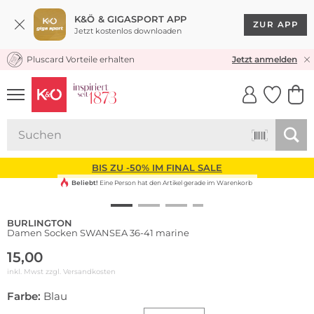
K&Ö & GIGASPORT APP
ZUR APP
Jetzt kostenlos downloaden
Pluscard Vorteile erhalten
KOSTENLOSER VERSAND* & RÜCKVERSAND
Jetzt anmelden
UNSERE APP
CLICK &
CLICK &
COLLECT
RESERVE
BIS ZU -50% IM FINAL SALE
Beliebt!
Eine Person hat den Artikel gerade im Warenkorb
BURLINGTON
Damen Socken SWANSEA 36-41 marine
15,00
inkl. Mwst zzgl.
Versandkosten
Farbe:
Blau