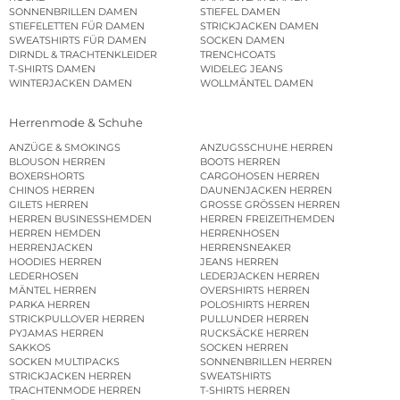
SONNENBRILLEN DAMEN
STIEFEL DAMEN
STIEFELETTEN FÜR DAMEN
STRICKJACKEN DAMEN
SWEATSHIRTS FÜR DAMEN
SOCKEN DAMEN
DIRNDL & TRACHTENKLEIDER
TRENCHCOATS
T-SHIRTS DAMEN
WIDELEG JEANS
WINTERJACKEN DAMEN
WOLLMÄNTEL DAMEN
Herrenmode & Schuhe
ANZÜGE & SMOKINGS
ANZUGSSCHUHE HERREN
BLOUSON HERREN
BOOTS HERREN
BOXERSHORTS
CARGOHOSEN HERREN
CHINOS HERREN
DAUNENJACKEN HERREN
GILETS HERREN
GROSSE GRÖSSEN HERREN
HERREN BUSINESSHEMDEN
HERREN FREIZEITHEMDEN
HERREN HEMDEN
HERRENHOSEN
HERRENJACKEN
HERRENSNEAKER
HOODIES HERREN
JEANS HERREN
LEDERHOSEN
LEDERJACKEN HERREN
MÄNTEL HERREN
OVERSHIRTS HERREN
PARKA HERREN
POLOSHIRTS HERREN
STRICKPULLOVER HERREN
PULLUNDER HERREN
PYJAMAS HERREN
RUCKSÄCKE HERREN
SAKKOS
SOCKEN HERREN
SOCKEN MULTIPACKS
SONNENBRILLEN HERREN
STRICKJACKEN HERREN
SWEATSHIRTS
TRACHTENMODE HERREN
T-SHIRTS HERREN