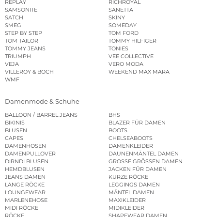
REPLAY
RICHROYAL
SAMSONITE
SANETTA
SATCH
SKINY
SMEG
SOMEDAY
STEP BY STEP
TOM FORD
TOM TAILOR
TOMMY HILFIGER
TOMMY JEANS
TONIES
TRIUMPH
VEE COLLECTIVE
VEJA
VERO MODA
VILLEROY & BOCH
WEEKEND MAX MARA
WMF
Damenmode & Schuhe
BALLOON / BARREL JEANS
BHS
BIKINIS
BLAZER FÜR DAMEN
BLUSEN
BOOTS
CAPES
CHELSEABOOTS
DAMENHOSEN
DAMENKLEIDER
DAMENPULLOVER
DAUNENMÄNTEL DAMEN
DIRNDLBLUSEN
GROSSE GRÖSSEN DAMEN
HEMDBLUSEN
JACKEN FÜR DAMEN
JEANS DAMEN
KURZE RÖCKE
LANGE RÖCKE
LEGGINGS DAMEN
LOUNGEWEAR
MÄNTEL DAMEN
MARLENEHOSE
MAXIKLEIDER
MIDI RÖCKE
MIDIKLEIDER
RÖCKE
SHAPEWEAR DAMEN