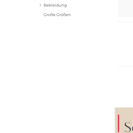
Bekleidung
NEU
Große Größen
Große 
NEU
Große 
S