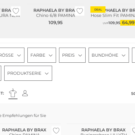
 BRAX
RAPHAELA BY BRAX
RAPHAELA BY B
DEAL
LAURA NEW
Chino 6/8 PAMINA
Hose Slim Fit PAMI
109,95
64,99
109,95
UVP
RÖSSE
FARBE
PREIS
BUNDHÖHE
PRODUKTSERIE
T:
S
NEU
e Empfehlungen für Sie
e Größen
Große Größen
RAPHAELA BY BRAX
RAPHAELA BY BRAX
Chino PAMINA
Businesshose LILLYTH