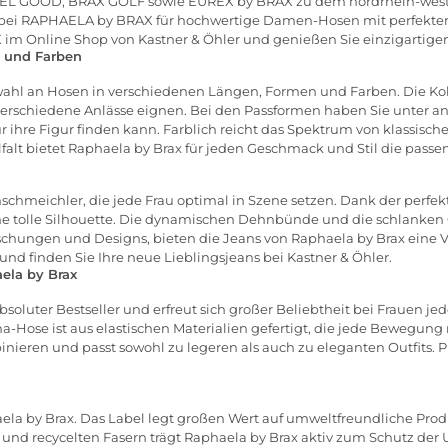
L GOOD, BRAX GOLF sowie EUREX by BRAX zu dem nordrhein-west
, wobei RAPHAELA by BRAX für hochwertige Damen-Hosen mit perfekter
 Online Shop von Kastner & Öhler und genießen Sie einzigartigen
n und Farben
wahl an Hosen in verschiedenen Längen, Formen und Farben. Die Ko
ür verschiedene Anlässe eignen. Bei den Passformen haben Sie unter a
für ihre Figur finden kann. Farblich reicht das Spektrum von klassis
falt bietet Raphaela by Brax für jeden Geschmack und Stil die passe
schmeichler, die jede Frau optimal in Szene setzen. Dank der perfe
ne tolle Silhouette. Die dynamischen Dehnbünde und die schlanken 
schungen und Designs, bieten die Jeans von Raphaela by Brax eine 
 und finden Sie Ihre neue Lieblingsjeans bei Kastner & Öhler.
ela by Brax
bsoluter Bestseller und erfreut sich großer Beliebtheit bei Frauen j
a-Hose ist aus elastischen Materialien gefertigt, die jede Bewegu
mbinieren und passt sowohl zu legeren als auch zu eleganten Outfits.
haela by Brax. Das Label legt großen Wert auf umweltfreundliche P
und recycelten Fasern trägt Raphaela by Brax aktiv zum Schutz der