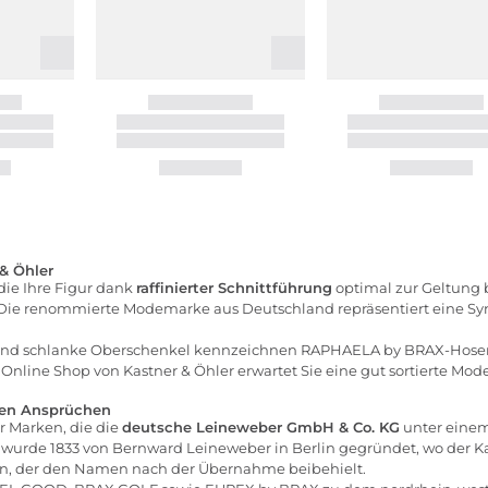
& Öhler
die Ihre Figur dank
raffinierter Schnittführung
optimal zur Geltung b
Die renommierte Modemarke aus Deutschland repräsentiert eine Sy
nd schlanke Oberschenkel kennzeichnen RAPHAELA by BRAX-Hosen f
 Online Shop von Kastner & Öhler erwartet Sie eine gut sortierte Model
en Ansprüchen
 Marken, die die
deutsche Leineweber GmbH & Co. KG
unter eine
 Es wurde 1833 von Bernward Leineweber in Berlin gegründet, wo der
ann, der den Namen nach der Übernahme beibehielt.