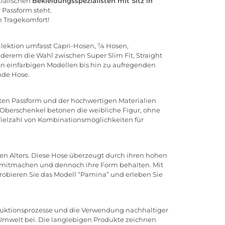
fälischen
Bekleidungsspezialisten mit Sitz in
 Passform steht.
 Tragekomfort!
llektion umfasst
Capri-Hosen
, 7⁄8 Hosen,
nderem die Wahl zwischen Super Slim Fit, Straight
chen einfarbigen Modellen bis hin zu aufregenden
nde Hose.
kten Passform und der hochwertigen Materialien
Oberschenkel betonen die weibliche Figur, ohne
Vielzahl von Kombinationsmöglichkeiten für
eden Alters. Diese Hose überzeugt durch ihren hohen
ng mitmachen und dennoch ihre Form behalten. Mit
 Probieren Sie das Modell “Pamina” und erleben Sie
roduktionsprozesse und die Verwendung nachhaltiger
 Umwelt bei. Die langlebigen Produkte zeichnen