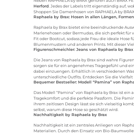
Neben RAPHAELA by BRAX gehören auch BRAX FEE
Herford
. Jedes der Labels tritt eigenständig auf
Shoppen Sie Damenhosen von RAPHAELA by BRAX im
Raphaela by Brax: Hosen in allen Längen, Forme
Raphaela by Brax bietet eine beeindruckende Aus
Marlenehosen
oder
Bermudas
, die sich perfekt f
Fit oder Bootcut, sodass jede Frau die ideale Hose 
Blumenmustern und anderen Prints. Mit dieser Viel
Figurenschmeichler: Jeans von Raphaela by Brax
Die Jeans von Raphaela by Brax sind wahre Figuren
sorgen sie für ein angenehmes Tragegefühl und ei
dabei einzuengen. Erhältlich in verschiedenen Wa
unterschiedliche Outfits. Entdecken Sie die Vielfalt
Bequemer Bestseller: Modell “Pamina” von Rapha
Das Modell “Pamina” von Raphaela by Brax ist ein a
Tragekomfort und die perfekte Passform. Die Pamin
ihrem zeitlosen Design lässt sie sich vielseitig ko
selbst, warum diese Hose so geschätzt wird.
Nachhaltigkeit by Raphaela by Brax
Nachhaltigkeit ist ein zentrales Anliegen von Rap
Materialien. Durch den Einsatz von Bio-Baumwolle 