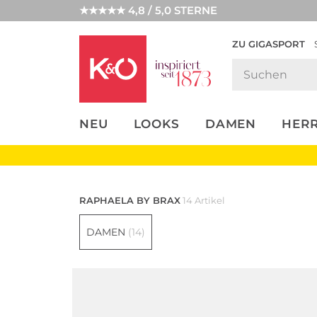
★★★★★ 4,8 / 5,0 STERNE
ZU GIGASPORT
FASHION-
UNSERE APP
CLICK &
CLICK &
TRENDS
COLLECT
RESERVE
NEU
LOOKS
DAMEN
HER
RAPHAELA BY
BRAX
14 Artikel
DAMEN
(14)
Große Größen
Große Größen