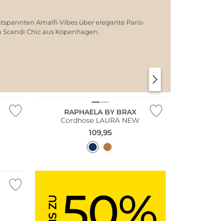
ntspannten Amalfi-Vibes über elegante Paris-
em Scandi Chic aus Kopenhagen.
NEU
SANTORINI SOFT
PARIS CHIC
Große Größen
RAPHAELA BY BRAX
Cordhose LAURA NEW
109,95