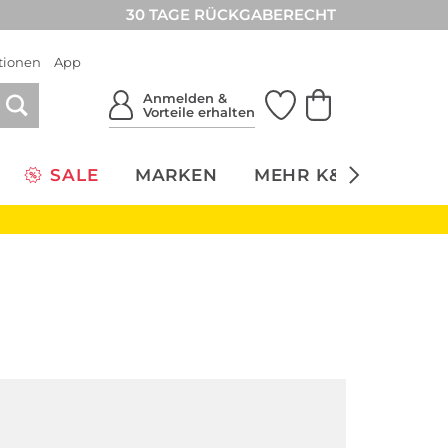
30 TAGE RÜCKGABERECHT
tionen
App
Anmelden &
Vorteile erhalten
SALE
MARKEN
MEHR K&Ö
NACH
Große Größen
Große Größen