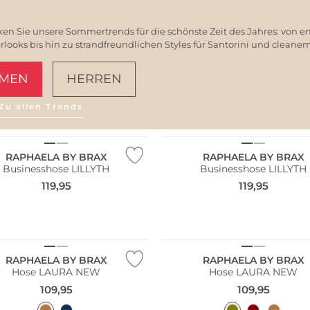
en Sie unsere Sommertrends für die schönste Zeit des Jahres: von e
ooks bis hin zu strandfreundlichen Styles für Santorini und clean
MEN
HERREN
NEU
Zu allen Trends
AMALFI VIBES
Größen
Große Größen
RAPHAELA BY BRAX
RAPHAELA BY BRAX
Businesshose LILLYTH
Businesshose LILLYTH
119,95
119,95
NEU
Größen
Große Größen
RAPHAELA BY BRAX
RAPHAELA BY BRAX
Hose LAURA NEW
Hose LAURA NEW
109,95
109,95