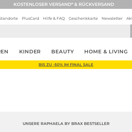
KOSTENLOSER VERSAND* & RÜCKVERSAND
Standorte
PlusCard
Hilfe & FAQ
Geschenkkarte
Newsletter
Ak
REN
KINDER
BEAUTY
HOME & LIVING
BIS ZU -50% IM FINAL SALE
UNSERE RAPHAELA BY BRAX BESTSELLER
Große Größen
Große Größen