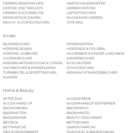
HERREN REISETASCHEN
HARTSCHALENKOFFER
KOFFER UND TROLLEYS
HERREN KOFFER
HERREN KULTURBEUTEL
LAPTOPTASCHEN
REISEGEPÄCK DAMEN
RUCKSÄCKE HERREN
BAUCH- & GÜRTELTASCHEN
TOTE BAG
Kinder
BILDERBÜCHER
FEDERMAPPEN
HÖRSPIELBOXEN
HÖRSPIELE & FIGUREN
HÖRSPIEL ZUBEHÖR
JAUSENBOX & KINDER LUNCHBOX
JUGENDBÜCHER
KINDERBÜCHER
KINDERGARTENRUCKSACK | KINDERGARTENBEUTEL
KUSCHELTIERE
SACHBÜCHER & KINDERLEXIKA
SCHULTASCHEN
TURNBEUTEL & SPORTTASCHEN
WEIHNACHTSKINDERBÜCHER
KLEIDER
Home & Beauty
AFTER SUN
AUGENCREME
AUGEN MAKE UP
AUGENMAKEUP ENTFERNER
BACKFORMEN
BADTEPPICH
BADEMATTEN
BADEMÄNTEL
BADEZIMMER
BEAUTY GESCHENKE
BESTECK
BETTDECKEN
BETTWÄSCHE
DAMEN PARFUM
DEO & DEODORANTS
DUSCHGEL & BADESCHAUM