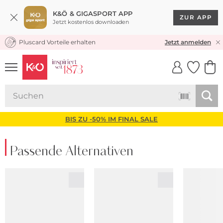
K&Ö & GIGASPORT APP
ZUR APP
Jetzt kostenlos downloaden
Pluscard Vorteile erhalten
KOSTENLOSER VERSAND* & RÜCKVERSAND
Jetzt anmelden
UNSERE APP
CLICK &
CLICK &
COLLECT
RESERVE
BIS ZU -50% IM FINAL SALE
Passende Alternativen