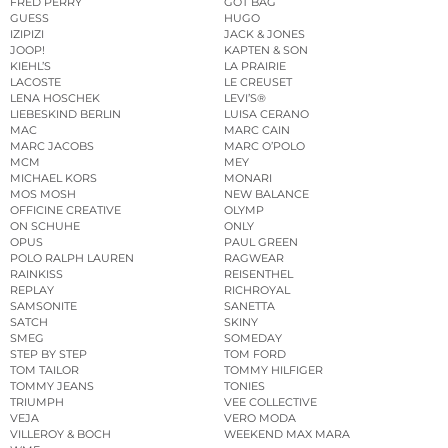
FRED PERRY
GOT BAG
GUESS
HUGO
IZIPIZI
JACK & JONES
JOOP!
KAPTEN & SON
KIEHL’S
LA PRAIRIE
LACOSTE
LE CREUSET
LENA HOSCHEK
LEVI’S®
LIEBESKIND BERLIN
LUISA CERANO
MAC
MARC CAIN
MARC JACOBS
MARC O’POLO
MCM
MEY
MICHAEL KORS
MONARI
MOS MOSH
NEW BALANCE
OFFICINE CREATIVE
OLYMP
ON SCHUHE
ONLY
OPUS
PAUL GREEN
POLO RALPH LAUREN
RAGWEAR
RAINKISS
REISENTHEL
REPLAY
RICHROYAL
SAMSONITE
SANETTA
SATCH
SKINY
SMEG
SOMEDAY
STEP BY STEP
TOM FORD
TOM TAILOR
TOMMY HILFIGER
TOMMY JEANS
TONIES
TRIUMPH
VEE COLLECTIVE
VEJA
VERO MODA
VILLEROY & BOCH
WEEKEND MAX MARA