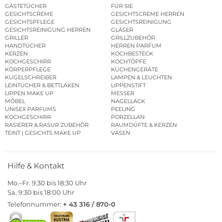
GÄSTETÜCHER
FÜR SIE
GESICHTSCREME
GESICHTSCREME HERREN
GESICHTSPFLEGE
GESICHTSREINIGUNG
GESICHTSREINIGUNG HERREN
GLÄSER
GRILLER
GRILLZUBEHÖR
HANDTÜCHER
HERREN PARFUM
KERZEN
KOCHBESTECK
KOCHGESCHIRR
KOCHTÖPFE
KÖRPERPFLEGE
KÜCHENGERÄTE
KUGELSCHREIBER
LAMPEN & LEUCHTEN
LEINTÜCHER & BETTLAKEN
LIPPENSTIFT
LIPPEN MAKE UP
MESSER
MÖBEL
NAGELLACK
UNISEX PARFUMS
PEELING
KOCHGESCHIRR
PORZELLAN
RASIERER & RASUR ZUBEHÖR
RAUMDÜFTE & KERZEN
TEINT | GESICHTS MAKE UP
VASEN
Hilfe & Kontakt
Mo.–Fr. 9:30 bis 18:30 Uhr
Sa. 9:30 bis 18:00 Uhr
Telefonnummer:
+ 43 316 / 870-0