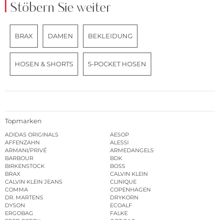
Stöbern Sie weiter
BRAX
DAMEN
BEKLEIDUNG
HOSEN & SHORTS
5-POCKET HOSEN
Topmarken
ADIDAS ORIGINALS
AESOP
AFFENZAHN
ALESSI
ARMANI/PRIVÉ
ARMEDANGELS
BARBOUR
BDK
BIRKENSTOCK
BOSS
BRAX
CALVIN KLEIN
CALVIN KLEIN JEANS
CLINIQUE
COMMA
COPENHAGEN
DR. MARTENS
DRYKORN
DYSON
ECOALF
ERGOBAG
FALKE