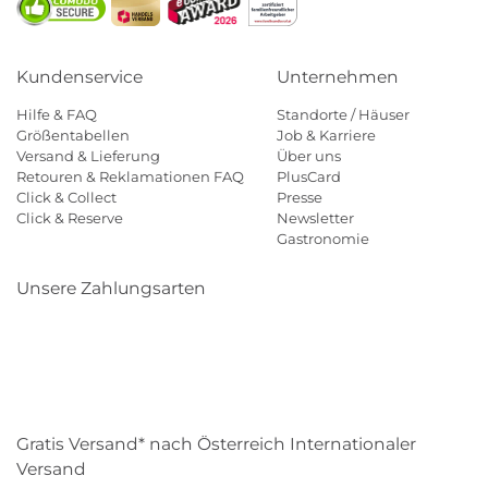
Kundenservice
Unternehmen
Hilfe & FAQ
Standorte / Häuser
Größentabellen
Job & Karriere
Versand & Lieferung
Über uns
Retouren & Reklamationen FAQ
PlusCard
Click & Collect
Presse
Click & Reserve
Newsletter
Gastronomie
Unsere Zahlungsarten
Klarna
Paypal
Mastercard
Visa
Diners
Eps
Shop
Applepay
Amazon
Gratis Versand* nach Österreich Internationaler
Versand