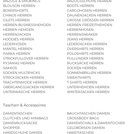
ANZÜGE & SMOKINGS
ANZUGSSCHUHE HERREN
BLOUSON HERREN
BOOTS HERREN
BOXERSHORTS
CARGOHOSEN HERREN
CHINOS HERREN
DAUNENJACKEN HERREN
GILETS HERREN
GROSSE GRÖSSEN HERREN
HERREN BUSINESSHEMDEN
HERREN FREIZEITHEMDEN
HERREN HEMDEN
HERRENHOSEN
HERRENJACKEN
HERRENSNEAKER
HOODIES HERREN
JEANS HERREN
LEDERHOSEN
LEDERJACKEN HERREN
MÄNTEL HERREN
OVERSHIRTS HERREN
PARKA HERREN
POLOSHIRTS HERREN
STRICKPULLOVER HERREN
PULLUNDER HERREN
PYJAMAS HERREN
RUCKSÄCKE HERREN
SAKKOS
SOCKEN HERREN
SOCKEN MULTIPACKS
SONNENBRILLEN HERREN
STRICKJACKEN HERREN
SWEATSHIRTS
TRACHTENMODE HERREN
T-SHIRTS HERREN
ÜBERGANGSJACKEN HERREN
UNTERHEMDEN HERREN
UNTERWÄSCHE HERREN
WINTERJACKEN HERREN
Taschen & Accessoires
DAMENTASCHEN
BAUCHTASCHEN DAMEN
CLUTCHES UND MINIBAGS
CROSSBODY BAGS
DAMENRUCKSÄCKE
DAMENSCHALS & DAMENTÜCHER
SHOPPER
GELDBÖRSEN DAMEN
HANDSCHUHE DAMEN
HANDTASCHEN