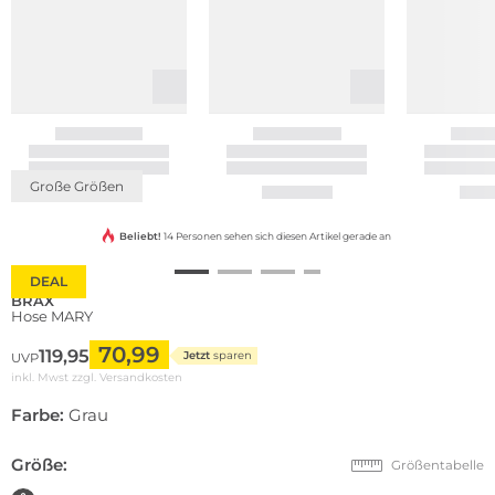
Große Größen
Beliebt!
14 Personen sehen sich diesen Artikel gerade an
DEAL
BRAX
Hose MARY
70,99
119,95
Jetzt
sparen
UVP
inkl. Mwst zzgl.
Versandkosten
Farbe:
Grau
Größe:
Größentabelle