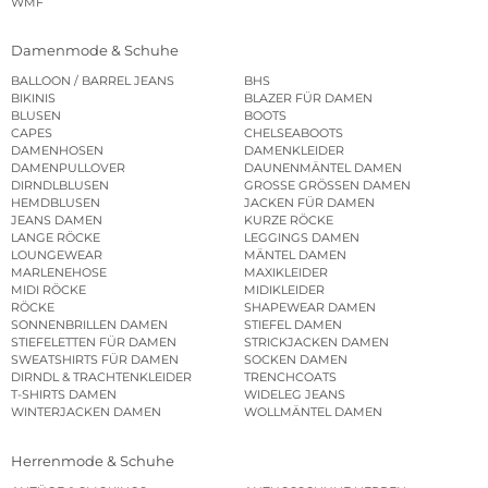
WMF
Damenmode & Schuhe
BALLOON / BARREL JEANS
BHS
BIKINIS
BLAZER FÜR DAMEN
BLUSEN
BOOTS
CAPES
CHELSEABOOTS
DAMENHOSEN
DAMENKLEIDER
DAMENPULLOVER
DAUNENMÄNTEL DAMEN
DIRNDLBLUSEN
GROSSE GRÖSSEN DAMEN
HEMDBLUSEN
JACKEN FÜR DAMEN
JEANS DAMEN
KURZE RÖCKE
LANGE RÖCKE
LEGGINGS DAMEN
LOUNGEWEAR
MÄNTEL DAMEN
MARLENEHOSE
MAXIKLEIDER
MIDI RÖCKE
MIDIKLEIDER
RÖCKE
SHAPEWEAR DAMEN
SONNENBRILLEN DAMEN
STIEFEL DAMEN
STIEFELETTEN FÜR DAMEN
STRICKJACKEN DAMEN
SWEATSHIRTS FÜR DAMEN
SOCKEN DAMEN
DIRNDL & TRACHTENKLEIDER
TRENCHCOATS
T-SHIRTS DAMEN
WIDELEG JEANS
WINTERJACKEN DAMEN
WOLLMÄNTEL DAMEN
Herrenmode & Schuhe