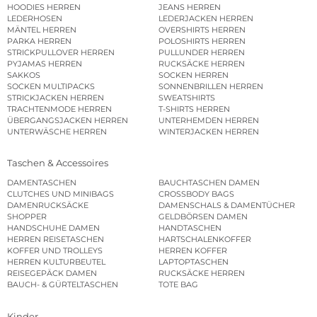
HOODIES HERREN
JEANS HERREN
LEDERHOSEN
LEDERJACKEN HERREN
MÄNTEL HERREN
OVERSHIRTS HERREN
PARKA HERREN
POLOSHIRTS HERREN
STRICKPULLOVER HERREN
PULLUNDER HERREN
PYJAMAS HERREN
RUCKSÄCKE HERREN
SAKKOS
SOCKEN HERREN
SOCKEN MULTIPACKS
SONNENBRILLEN HERREN
STRICKJACKEN HERREN
SWEATSHIRTS
TRACHTENMODE HERREN
T-SHIRTS HERREN
ÜBERGANGSJACKEN HERREN
UNTERHEMDEN HERREN
UNTERWÄSCHE HERREN
WINTERJACKEN HERREN
Taschen & Accessoires
DAMENTASCHEN
BAUCHTASCHEN DAMEN
CLUTCHES UND MINIBAGS
CROSSBODY BAGS
DAMENRUCKSÄCKE
DAMENSCHALS & DAMENTÜCHER
SHOPPER
GELDBÖRSEN DAMEN
HANDSCHUHE DAMEN
HANDTASCHEN
HERREN REISETASCHEN
HARTSCHALENKOFFER
KOFFER UND TROLLEYS
HERREN KOFFER
HERREN KULTURBEUTEL
LAPTOPTASCHEN
REISEGEPÄCK DAMEN
RUCKSÄCKE HERREN
BAUCH- & GÜRTELTASCHEN
TOTE BAG
Kinder