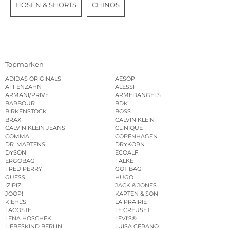
HOSEN & SHORTS
CHINOS
Topmarken
ADIDAS ORIGINALS
AESOP
AFFENZAHN
ALESSI
ARMANI/PRIVÉ
ARMEDANGELS
BARBOUR
BDK
BIRKENSTOCK
BOSS
BRAX
CALVIN KLEIN
CALVIN KLEIN JEANS
CLINIQUE
COMMA
COPENHAGEN
DR. MARTENS
DRYKORN
DYSON
ECOALF
ERGOBAG
FALKE
FRED PERRY
GOT BAG
GUESS
HUGO
IZIPIZI
JACK & JONES
JOOP!
KAPTEN & SON
KIEHL’S
LA PRAIRIE
LACOSTE
LE CREUSET
LENA HOSCHEK
LEVI’S®
LIEBESKIND BERLIN
LUISA CERANO