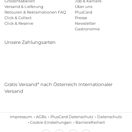
Größentabellen
Job & Karriere
Versand & Lieferung
Über uns
Retouren & Reklamationen FAQ
PlusCard
Click & Collect
Presse
Click & Reserve
Newsletter
Gastronomie
Unsere Zahlungsarten
Klarna
Paypal
Mastercard
Visa
Diners
Eps
Shop
Applepay
Amazon
Gratis Versand* nach Österreich Internationaler
Versand
Impressum
AGBs
PlusCard Datenschutz
Datenschutz
Cookie Einstellungen
Barrierefreiheit