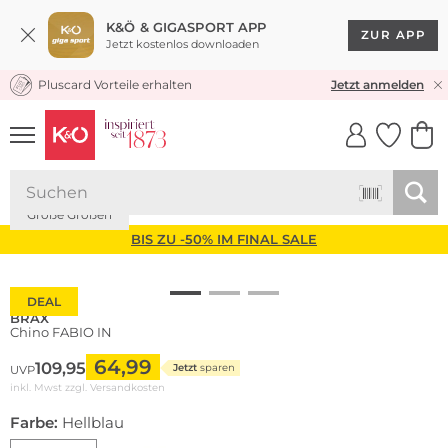
K&Ö & GIGASPORT APP
ZUR APP
Jetzt kostenlos downloaden
Pluscard Vorteile erhalten
KOSTENLOSER VERSAND* & RÜCKVERSAND
Jetzt anmelden
UNSERE APP
CLICK &
CLICK &
COLLECT
RESERVE
Große Größen
BIS ZU -50% IM FINAL SALE
DEAL
BRAX
Chino FABIO IN
64,99
109,95
Jetzt
sparen
UVP
inkl. Mwst zzgl.
Versandkosten
Farbe:
Hellblau