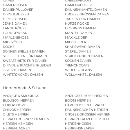
CAPES
CHELSEABOOTS
DAMENHOSEN
DAMENKLEIDER
DAMENPULLOVER
DAUNENMÄNTEL DAMEN
DIRNDLBLUSEN
GROSSE GRÖSSEN DAMEN
HEMDBLUSEN
JACKEN FÜR DAMEN
JEANS DAMEN
KURZE RÖCKE
LANGE RÖCKE
LEGGINGS DAMEN
LOUNGEWEAR
MÄNTEL DAMEN
MARLENEHOSE
MAXIKLEIDER
MIDI RÖCKE
MIDIKLEIDER
RÖCKE
SHAPEWEAR DAMEN
SONNENBRILLEN DAMEN
STIEFEL DAMEN
STIEFELETTEN FÜR DAMEN
STRICKJACKEN DAMEN
SWEATSHIRTS FÜR DAMEN
SOCKEN DAMEN
DIRNDL & TRACHTENKLEIDER
TRENCHCOATS
T-SHIRTS DAMEN
WIDELEG JEANS
WINTERJACKEN DAMEN
WOLLMÄNTEL DAMEN
Herrenmode & Schuhe
ANZÜGE & SMOKINGS
ANZUGSSCHUHE HERREN
BLOUSON HERREN
BOOTS HERREN
BOXERSHORTS
CARGOHOSEN HERREN
CHINOS HERREN
DAUNENJACKEN HERREN
GILETS HERREN
GROSSE GRÖSSEN HERREN
HERREN BUSINESSHEMDEN
HERREN FREIZEITHEMDEN
HERREN HEMDEN
HERRENHOSEN
HERRENJACKEN
HERRENSNEAKER