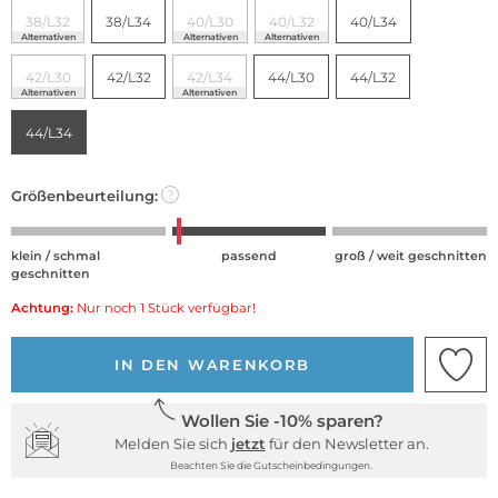
38/L32
38/L34
40/L30
40/L32
40/L34
Alternativen
Alternativen
Alternativen
42/L30
42/L32
42/L34
44/L30
44/L32
Alternativen
Alternativen
44/L34
Größenbeurteilung:
?
klein / schmal
passend
groß / weit geschnitten
geschnitten
Achtung:
Nur noch 1 Stück verfügbar!
IN DEN WARENKORB
Wollen Sie -10% sparen?
Melden Sie sich
jetzt
für den Newsletter an.
Beachten Sie die Gutscheinbedingungen.