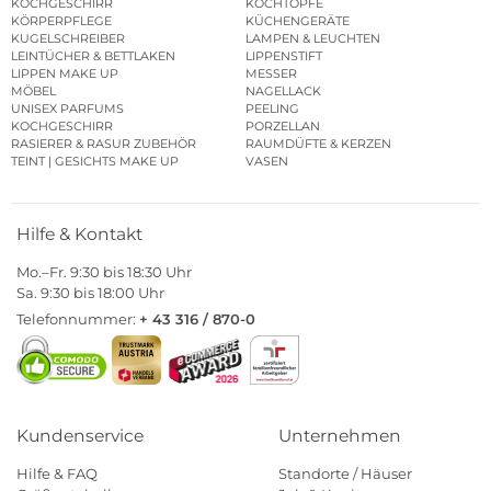
KOCHGESCHIRR
KOCHTÖPFE
KÖRPERPFLEGE
KÜCHENGERÄTE
KUGELSCHREIBER
LAMPEN & LEUCHTEN
LEINTÜCHER & BETTLAKEN
LIPPENSTIFT
LIPPEN MAKE UP
MESSER
MÖBEL
NAGELLACK
UNISEX PARFUMS
PEELING
KOCHGESCHIRR
PORZELLAN
RASIERER & RASUR ZUBEHÖR
RAUMDÜFTE & KERZEN
TEINT | GESICHTS MAKE UP
VASEN
Hilfe & Kontakt
Mo.–Fr. 9:30 bis 18:30 Uhr
Sa. 9:30 bis 18:00 Uhr
Telefonnummer:
+ 43 316 / 870-0
Kundenservice
Unternehmen
Hilfe & FAQ
Standorte / Häuser