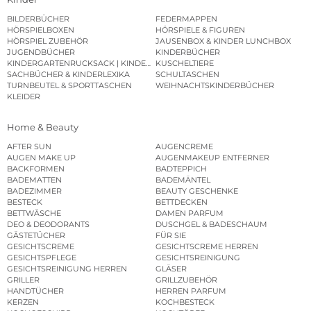
BILDERBÜCHER
FEDERMAPPEN
HÖRSPIELBOXEN
HÖRSPIELE & FIGUREN
HÖRSPIEL ZUBEHÖR
JAUSENBOX & KINDER LUNCHBOX
JUGENDBÜCHER
KINDERBÜCHER
KINDERGARTENRUCKSACK | KINDERGARTENBEUTEL
KUSCHELTIERE
SACHBÜCHER & KINDERLEXIKA
SCHULTASCHEN
TURNBEUTEL & SPORTTASCHEN
WEIHNACHTSKINDERBÜCHER
KLEIDER
Home & Beauty
AFTER SUN
AUGENCREME
AUGEN MAKE UP
AUGENMAKEUP ENTFERNER
BACKFORMEN
BADTEPPICH
BADEMATTEN
BADEMÄNTEL
BADEZIMMER
BEAUTY GESCHENKE
BESTECK
BETTDECKEN
BETTWÄSCHE
DAMEN PARFUM
DEO & DEODORANTS
DUSCHGEL & BADESCHAUM
GÄSTETÜCHER
FÜR SIE
GESICHTSCREME
GESICHTSCREME HERREN
GESICHTSPFLEGE
GESICHTSREINIGUNG
GESICHTSREINIGUNG HERREN
GLÄSER
GRILLER
GRILLZUBEHÖR
HANDTÜCHER
HERREN PARFUM
KERZEN
KOCHBESTECK