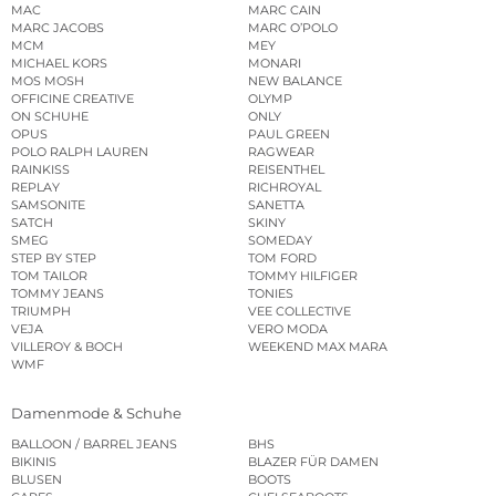
MAC
MARC CAIN
MARC JACOBS
MARC O’POLO
MCM
MEY
MICHAEL KORS
MONARI
MOS MOSH
NEW BALANCE
OFFICINE CREATIVE
OLYMP
ON SCHUHE
ONLY
OPUS
PAUL GREEN
POLO RALPH LAUREN
RAGWEAR
RAINKISS
REISENTHEL
REPLAY
RICHROYAL
SAMSONITE
SANETTA
SATCH
SKINY
SMEG
SOMEDAY
STEP BY STEP
TOM FORD
TOM TAILOR
TOMMY HILFIGER
TOMMY JEANS
TONIES
TRIUMPH
VEE COLLECTIVE
VEJA
VERO MODA
VILLEROY & BOCH
WEEKEND MAX MARA
WMF
Damenmode & Schuhe
BALLOON / BARREL JEANS
BHS
BIKINIS
BLAZER FÜR DAMEN
BLUSEN
BOOTS