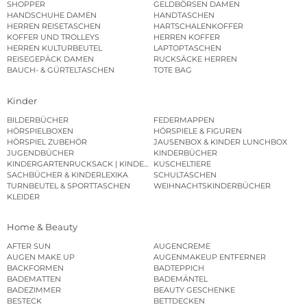
SHOPPER
GELDBÖRSEN DAMEN
HANDSCHUHE DAMEN
HANDTASCHEN
HERREN REISETASCHEN
HARTSCHALENKOFFER
KOFFER UND TROLLEYS
HERREN KOFFER
HERREN KULTURBEUTEL
LAPTOPTASCHEN
REISEGEPÄCK DAMEN
RUCKSÄCKE HERREN
BAUCH- & GÜRTELTASCHEN
TOTE BAG
Kinder
BILDERBÜCHER
FEDERMAPPEN
HÖRSPIELBOXEN
HÖRSPIELE & FIGUREN
HÖRSPIEL ZUBEHÖR
JAUSENBOX & KINDER LUNCHBOX
JUGENDBÜCHER
KINDERBÜCHER
KINDERGARTENRUCKSACK | KINDERGARTENBEUTEL
KUSCHELTIERE
SACHBÜCHER & KINDERLEXIKA
SCHULTASCHEN
TURNBEUTEL & SPORTTASCHEN
WEIHNACHTSKINDERBÜCHER
KLEIDER
Home & Beauty
AFTER SUN
AUGENCREME
AUGEN MAKE UP
AUGENMAKEUP ENTFERNER
BACKFORMEN
BADTEPPICH
BADEMATTEN
BADEMÄNTEL
BADEZIMMER
BEAUTY GESCHENKE
BESTECK
BETTDECKEN