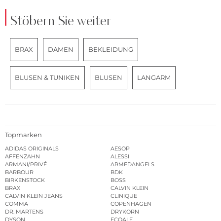
Stöbern Sie weiter
BRAX
DAMEN
BEKLEIDUNG
BLUSEN & TUNIKEN
BLUSEN
LANGARM
Topmarken
ADIDAS ORIGINALS
AESOP
AFFENZAHN
ALESSI
ARMANI/PRIVÉ
ARMEDANGELS
BARBOUR
BDK
BIRKENSTOCK
BOSS
BRAX
CALVIN KLEIN
CALVIN KLEIN JEANS
CLINIQUE
COMMA
COPENHAGEN
DR. MARTENS
DRYKORN
DYSON
ECOALF