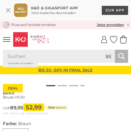
K&Ö & GIGASPORT APP
ZUR APP
Jetzt kostenlos downloaden
Pluscard Vorteile erhalten
KOSTENLOSER VERSAND* & RÜCKVERSAND
Jetzt anmelden
UNSERE APP
CLICK &
CLICK &
COLLECT
RESERVE
Große Größen
BIS ZU -50% IM FINAL SALE
DEAL
BRAX
Bluse VICKI
52,99
89,95
Jetzt
sparen
UVP
inkl. Mwst zzgl.
Versandkosten
Farbe:
Braun