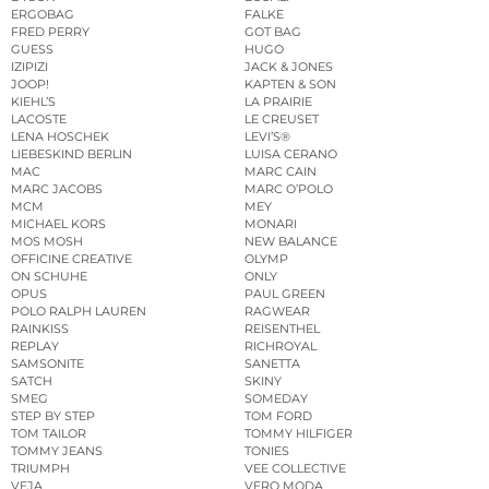
ERGOBAG
FALKE
FRED PERRY
GOT BAG
GUESS
HUGO
IZIPIZI
JACK & JONES
JOOP!
KAPTEN & SON
KIEHL’S
LA PRAIRIE
LACOSTE
LE CREUSET
LENA HOSCHEK
LEVI’S®
LIEBESKIND BERLIN
LUISA CERANO
MAC
MARC CAIN
MARC JACOBS
MARC O’POLO
MCM
MEY
MICHAEL KORS
MONARI
MOS MOSH
NEW BALANCE
OFFICINE CREATIVE
OLYMP
ON SCHUHE
ONLY
OPUS
PAUL GREEN
POLO RALPH LAUREN
RAGWEAR
RAINKISS
REISENTHEL
REPLAY
RICHROYAL
SAMSONITE
SANETTA
SATCH
SKINY
SMEG
SOMEDAY
STEP BY STEP
TOM FORD
TOM TAILOR
TOMMY HILFIGER
TOMMY JEANS
TONIES
TRIUMPH
VEE COLLECTIVE
VEJA
VERO MODA