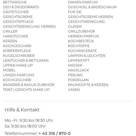
BETTWÄSCHE
DAMEN PARFUM
DEO & DEODORANTS
DUSCHGEL & BADESCHAUM
GÄSTETÜCHER
FÜR SIE
GESICHTSCREME
GESICHTSCREME HERREN
GESICHTSPFLEGE
GESICHTSREINIGUNG
GESICHTSREINIGUNG HERREN
GLÄSER
GRILLER
GRILLZUBEHÖR
HANDTÜCHER
HERREN PARFUM
KERZEN
KOCHBESTECK
KOCHGESCHIRR
KOCHTÖPFE
KÖRPERPFLEGE
KÜCHENGERÄTE
KUGELSCHREIBER
LAMPEN & LEUCHTEN
LEINTÜCHER & BETTLAKEN
LIPPENSTIFT
LIPPEN MAKE UP
MESSER
MÖBEL
NAGELLACK
UNISEX PARFUMS
PEELING
KOCHGESCHIRR
PORZELLAN
RASIERER & RASUR ZUBEHÖR
RAUMDÜFTE & KERZEN
TEINT | GESICHTS MAKE UP
VASEN
Hilfe & Kontakt
Mo.–Fr. 9:30 bis 18:30 Uhr
Sa. 9:30 bis 18:00 Uhr
Telefonnummer:
+ 43 316 / 870-0