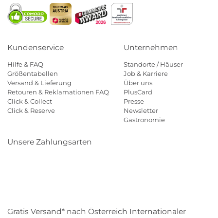
Kundenservice
Unternehmen
Hilfe & FAQ
Standorte / Häuser
Größentabellen
Job & Karriere
Versand & Lieferung
Über uns
Retouren & Reklamationen FAQ
PlusCard
Click & Collect
Presse
Click & Reserve
Newsletter
Gastronomie
Unsere Zahlungsarten
Klarna
Paypal
Mastercard
Visa
Diners
Eps
Shop
Applepay
Amazon
Gratis Versand* nach Österreich Internationaler