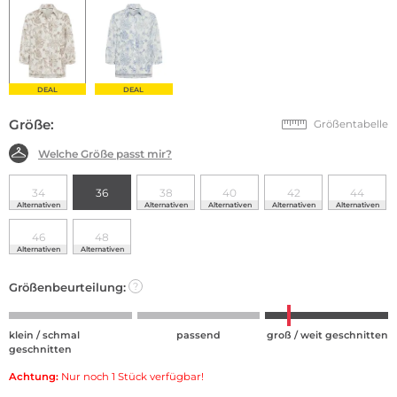
DEAL
DEAL
Größe:
Größentabelle
Welche Größe passt mir?
34
36
38
40
42
44
Alternativen
Alternativen
Alternativen
Alternativen
Alternativen
46
48
Alternativen
Alternativen
Größenbeurteilung:
?
klein / schmal
passend
groß / weit geschnitten
geschnitten
Achtung:
Nur noch 1 Stück verfügbar!