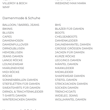
VILLEROY & BOCH
WEEKEND MAX MARA
WMF
Damenmode & Schuhe
BALLOON / BARREL JEANS
BHS
BIKINIS
BLAZER FÜR DAMEN
BLUSEN
BOOTS
CAPES
CHELSEABOOTS
DAMENHOSEN
DAMENKLEIDER
DAMENPULLOVER
DAUNENMÄNTEL DAMEN
DIRNDLBLUSEN
GROSSE GRÖSSEN DAMEN
HEMDBLUSEN
JACKEN FÜR DAMEN
JEANS DAMEN
KURZE RÖCKE
LANGE RÖCKE
LEGGINGS DAMEN
LOUNGEWEAR
MÄNTEL DAMEN
MARLENEHOSE
MAXIKLEIDER
MIDI RÖCKE
MIDIKLEIDER
RÖCKE
SHAPEWEAR DAMEN
SONNENBRILLEN DAMEN
STIEFEL DAMEN
STIEFELETTEN FÜR DAMEN
STRICKJACKEN DAMEN
SWEATSHIRTS FÜR DAMEN
SOCKEN DAMEN
DIRNDL & TRACHTENKLEIDER
TRENCHCOATS
T-SHIRTS DAMEN
WIDELEG JEANS
WINTERJACKEN DAMEN
WOLLMÄNTEL DAMEN