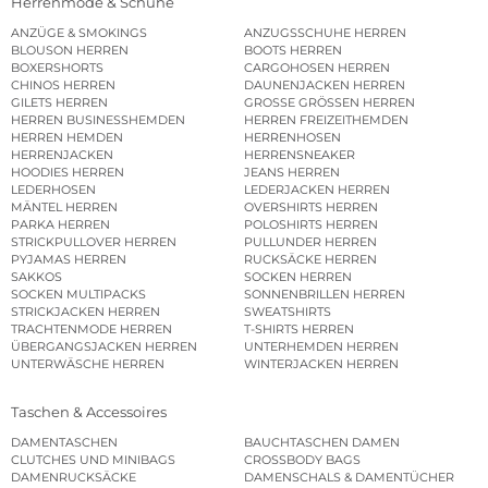
Herrenmode & Schuhe
ANZÜGE & SMOKINGS
ANZUGSSCHUHE HERREN
BLOUSON HERREN
BOOTS HERREN
BOXERSHORTS
CARGOHOSEN HERREN
CHINOS HERREN
DAUNENJACKEN HERREN
GILETS HERREN
GROSSE GRÖSSEN HERREN
HERREN BUSINESSHEMDEN
HERREN FREIZEITHEMDEN
HERREN HEMDEN
HERRENHOSEN
HERRENJACKEN
HERRENSNEAKER
HOODIES HERREN
JEANS HERREN
LEDERHOSEN
LEDERJACKEN HERREN
MÄNTEL HERREN
OVERSHIRTS HERREN
PARKA HERREN
POLOSHIRTS HERREN
STRICKPULLOVER HERREN
PULLUNDER HERREN
PYJAMAS HERREN
RUCKSÄCKE HERREN
SAKKOS
SOCKEN HERREN
SOCKEN MULTIPACKS
SONNENBRILLEN HERREN
STRICKJACKEN HERREN
SWEATSHIRTS
TRACHTENMODE HERREN
T-SHIRTS HERREN
ÜBERGANGSJACKEN HERREN
UNTERHEMDEN HERREN
UNTERWÄSCHE HERREN
WINTERJACKEN HERREN
Taschen & Accessoires
DAMENTASCHEN
BAUCHTASCHEN DAMEN
CLUTCHES UND MINIBAGS
CROSSBODY BAGS
DAMENRUCKSÄCKE
DAMENSCHALS & DAMENTÜCHER