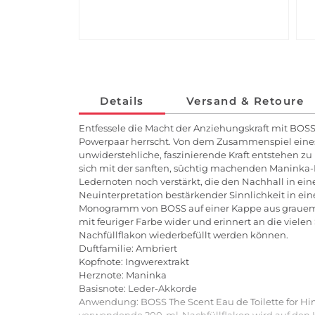
Details
Versand & Retoure
Entfessele die Macht der Anziehungskraft mit BOSS 
Powerpaar herrscht. Von dem Zusammenspiel eines st
unwiderstehliche, faszinierende Kraft entstehen zu 
sich mit der sanften, süchtig machenden Maninka-F
Ledernoten noch verstärkt, die den Nachhall in ein
Neuinterpretation bestärkender Sinnlichkeit in e
Monogramm von BOSS auf einer Kappe aus grauem Met
mit feuriger Farbe wider und erinnert an die vielen
Nachfüllflakon wiederbefüllt werden können.
Duftfamilie: Ambriert
Kopfnote: Ingwerextrakt
Herznote: Maninka
Basisnote: Leder-Akkorde
Anwendung: BOSS The Scent Eau de Toilette for Him
verwendende 200-ml-Nachfüllflakon wird auf den 