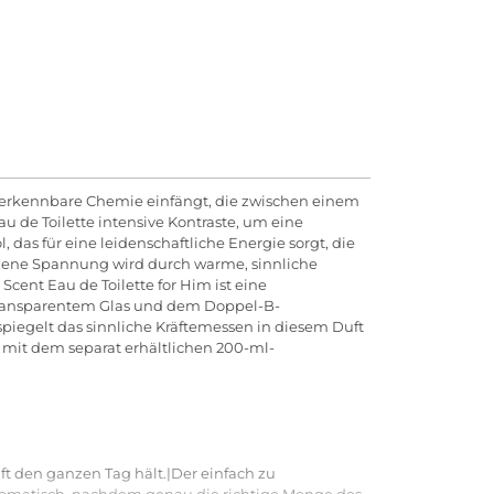
unverkennbare Chemie einfängt, die zwischen einem
u de Toilette intensive Kontraste, um eine
 das für eine leidenschaftliche Energie sorgt, die
ladene Spannung wird durch warme, sinnliche
cent Eau de Toilette for Him ist eine
 transparentem Glas und dem Doppel-B-
piegelt das sinnliche Kräftemessen in diesem Duft
e mit dem separat erhältlichen 200-ml-
t den ganzen Tag hält.|Der einfach zu
tomatisch, nachdem genau die richtige Menge des