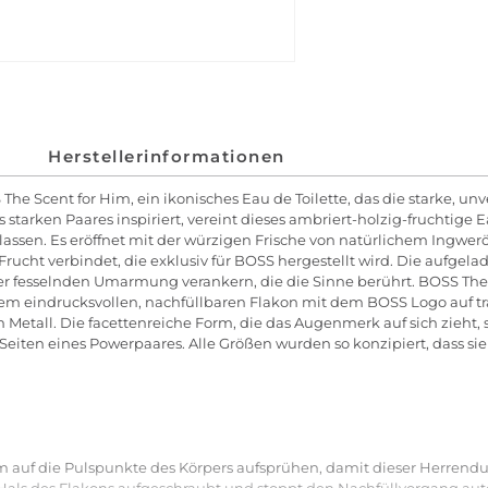
Herstellerinformationen
The Scent for Him, ein ikonisches Eau de Toilette, das die starke, 
arken Paares inspiriert, vereint dieses ambriert-holzig-fruchtige Ea
lassen. Es eröffnet mit der würzigen Frische von natürlichem Ingweröl,
rucht verbindet, die exklusiv für BOSS hergestellt wird. Die aufge
er fesselnden Umarmung verankern, die die Sinne berührt. BOSS The S
inem eindrucksvollen, nachfüllbaren Flakon mit dem BOSS Logo auf
all. Die facettenreiche Form, die das Augenmerk auf sich zieht, s
 Seiten eines Powerpaares. Alle Größen wurden so konzipiert, dass si
 auf die Pulspunkte des Körpers aufsprühen, damit dieser Herrenduf
Hals des Flakons aufgeschraubt und stoppt den Nachfüllvorgang au