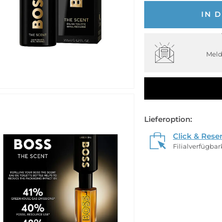
IN 
Meld
Lieferoption:
Click & Rese
Filialverfügba