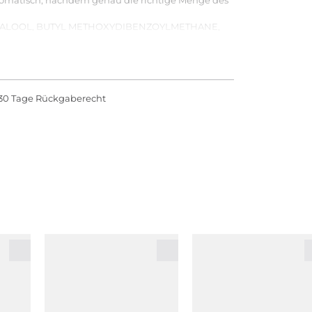
LINALOOL, BUTYL METHOXYDIBENZOYLMETHANE,
TE, GERANIOL, YELLOW 5 (CI 19140), YELLOW 6
30 Tage Rückgaberecht