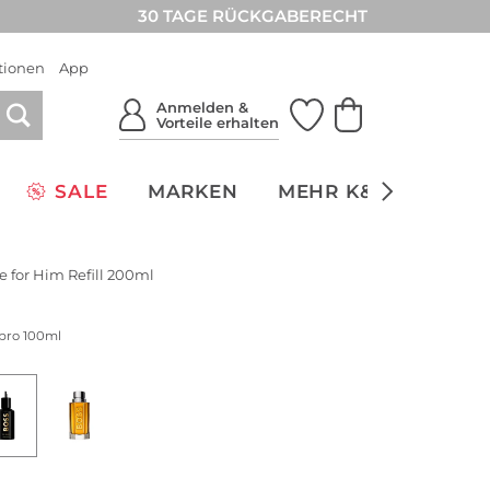
30 TAGE RÜCKGABERECHT
tionen
App
Anmelden &
Vorteile erhalten
SALE
MARKEN
MEHR K&Ö
NACH
e for Him Refill 200ml
 pro 100ml