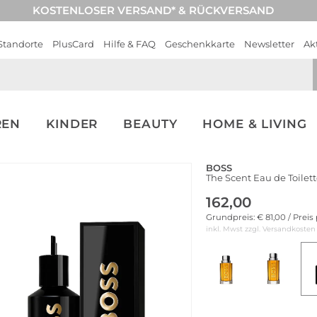
KOSTENLOSER VERSAND* & RÜCKVERSAND
Standorte
PlusCard
Hilfe & FAQ
Geschenkkarte
Newsletter
Ak
REN
KINDER
BEAUTY
HOME & LIVING
BOSS
The Scent Eau de Toilett
162,00
Grundpreis: € 81,00 / Preis
inkl. Mwst zzgl.
Versandkosten