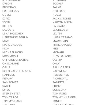
DYSON
ECOALF
ERGOBAG
FALKE
FRED PERRY
GOT BAG
GUESS
HUGO
IZIPIZI
JACK & JONES
JOOP!
KAPTEN & SON
KIEHL’S
LA PRAIRIE
LACOSTE
LE CREUSET
LENA HOSCHEK
LEVI’S®
LIEBESKIND BERLIN
LUISA CERANO
MAC
MARC CAIN
MARC JACOBS
MARC O’POLO
MCM
MEY
MICHAEL KORS
MONARI
MOS MOSH
NEW BALANCE
OFFICINE CREATIVE
OLYMP
ON SCHUHE
ONLY
OPUS
PAUL GREEN
POLO RALPH LAUREN
RAGWEAR
RAINKISS
REISENTHEL
REPLAY
RICHROYAL
SAMSONITE
SANETTA
SATCH
SKINY
SMEG
SOMEDAY
STEP BY STEP
TOM FORD
TOM TAILOR
TOMMY HILFIGER
TOMMY JEANS
TONIES
TRIUMPH
VEE COLLECTIVE