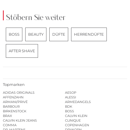
Stöbern Sie weiter
BOSS
BEAUTY
DÜFTE
HERRENDÜFTE
AFTER SHAVE
Topmarken
ADIDAS ORIGINALS
AESOP
AFFENZAHN
ALESSI
ARMANI/PRIVÉ
ARMEDANGELS
BARBOUR
BDK
BIRKENSTOCK
BOSS
BRAX
CALVIN KLEIN
CALVIN KLEIN JEANS
CLINIQUE
COMMA
COPENHAGEN
DR. MARTENS
DRYKORN