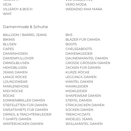
VEJA
VERO MODA
VILLEROY & BOCH
WEEKEND MAX MARA
WMF
Damenmode & Schuhe
BALLOON / BARREL JEANS
BHS
BIKINIS
BLAZER FÜR DAMEN
BLUSEN
BOOTS
CAPES
CHELSEABOOTS
DAMENHOSEN
DAMENKLEIDER
DAMENPULLOVER
DAUNENMÄNTEL DAMEN
DIRNDLBLUSEN
GROSSE GRÖSSEN DAMEN
HEMDBLUSEN
JACKEN FÜR DAMEN
JEANS DAMEN
KURZE RÖCKE
LANGE RÖCKE
LEGGINGS DAMEN
LOUNGEWEAR
MÄNTEL DAMEN
MARLENEHOSE
MAXIKLEIDER
MIDI RÖCKE
MIDIKLEIDER
RÖCKE
SHAPEWEAR DAMEN
SONNENBRILLEN DAMEN
STIEFEL DAMEN
STIEFELETTEN FÜR DAMEN
STRICKJACKEN DAMEN
SWEATSHIRTS FÜR DAMEN
SOCKEN DAMEN
DIRNDL & TRACHTENKLEIDER
TRENCHCOATS
T-SHIRTS DAMEN
WIDELEG JEANS
WINTERJACKEN DAMEN
WOLLMÄNTEL DAMEN