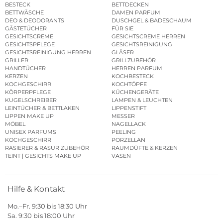
BESTECK
BETTDECKEN
BETTWÄSCHE
DAMEN PARFUM
DEO & DEODORANTS
DUSCHGEL & BADESCHAUM
GÄSTETÜCHER
FÜR SIE
GESICHTSCREME
GESICHTSCREME HERREN
GESICHTSPFLEGE
GESICHTSREINIGUNG
GESICHTSREINIGUNG HERREN
GLÄSER
GRILLER
GRILLZUBEHÖR
HANDTÜCHER
HERREN PARFUM
KERZEN
KOCHBESTECK
KOCHGESCHIRR
KOCHTÖPFE
KÖRPERPFLEGE
KÜCHENGERÄTE
KUGELSCHREIBER
LAMPEN & LEUCHTEN
LEINTÜCHER & BETTLAKEN
LIPPENSTIFT
LIPPEN MAKE UP
MESSER
MÖBEL
NAGELLACK
UNISEX PARFUMS
PEELING
KOCHGESCHIRR
PORZELLAN
RASIERER & RASUR ZUBEHÖR
RAUMDÜFTE & KERZEN
TEINT | GESICHTS MAKE UP
VASEN
Hilfe & Kontakt
Mo.–Fr. 9:30 bis 18:30 Uhr
Sa. 9:30 bis 18:00 Uhr