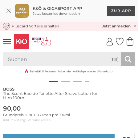
K&Ö & GIGASPORT APP
ZUR APP
Jetzt kostenlos downloaden
Pluscard Vorteile erhalten
KOSTENLOSER VERSAND* & RÜCKVERSAND
Jetzt anmelden
UNSERE APP
CLICK &
CLICK &
COLLECT
RESERVE
Beliebt!
11 Personen haben den Artikel gerade im Warenkorb
BOSS
The Scent Eau de Toilette After Shave Lotion for
Him 100ml
90,00
Grundpreis: € 90,00 / Preis pro 100ml
inkl. Mwst zzgl.
Versandkosten