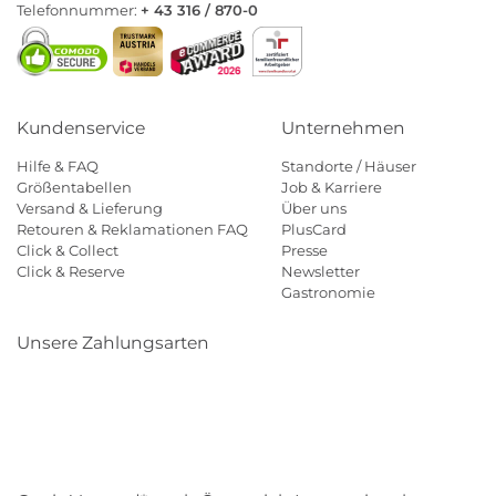
Telefonnummer:
+ 43 316 / 870-0
Kundenservice
Unternehmen
Hilfe & FAQ
Standorte / Häuser
Größentabellen
Job & Karriere
Versand & Lieferung
Über uns
Retouren & Reklamationen FAQ
PlusCard
Click & Collect
Presse
Click & Reserve
Newsletter
Gastronomie
Unsere Zahlungsarten
Klarna
Paypal
Mastercard
Visa
Diners
Eps
Shop
Applepay
Amazon