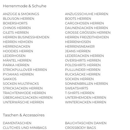
Herrenmode & Schuhe
ANZÜGE & SMOKINGS
ANZUGSSCHUHE HERREN
BLOUSON HERREN
BOOTS HERREN
BOXERSHORTS
CARGOHOSEN HERREN
CHINOS HERREN
DAUNENJACKEN HERREN
GILETS HERREN
GROSSE GRÖSSEN HERREN
HERREN BUSINESSHEMDEN
HERREN FREIZEITHEMDEN
HERREN HEMDEN
HERRENHOSEN
HERRENJACKEN
HERRENSNEAKER
HOODIES HERREN
JEANS HERREN
LEDERHOSEN
LEDERJACKEN HERREN
MÄNTEL HERREN
OVERSHIRTS HERREN
PARKA HERREN
POLOSHIRTS HERREN
STRICKPULLOVER HERREN
PULLUNDER HERREN
PYJAMAS HERREN
RUCKSÄCKE HERREN
SAKKOS
SOCKEN HERREN
SOCKEN MULTIPACKS
SONNENBRILLEN HERREN
STRICKJACKEN HERREN
SWEATSHIRTS
TRACHTENMODE HERREN
T-SHIRTS HERREN
ÜBERGANGSJACKEN HERREN
UNTERHEMDEN HERREN
UNTERWÄSCHE HERREN
WINTERJACKEN HERREN
Taschen & Accessoires
DAMENTASCHEN
BAUCHTASCHEN DAMEN
CLUTCHES UND MINIBAGS
CROSSBODY BAGS