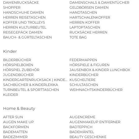
DAMENRUCKSÄCKE
DAMENSCHALS & DAMENTÜCHER
SHOPPER
GELDBÖRSEN DAMEN
HANDSCHUHE DAMEN
HANDTASCHEN
HERREN REISETASCHEN
HARTSCHALENKOFFER
KOFFER UND TROLLEYS
HERREN KOFFER
HERREN KULTURBEUTEL
LAPTOPTASCHEN
REISEGEPÄCK DAMEN
RUCKSÄCKE HERREN
BAUCH- & GÜRTELTASCHEN
TOTE BAG
Kinder
BILDERBÜCHER
FEDERMAPPEN
HÖRSPIELBOXEN
HÖRSPIELE & FIGUREN
HÖRSPIEL ZUBEHÖR
JAUSENBOX & KINDER LUNCHBOX
JUGENDBÜCHER
KINDERBÜCHER
KINDERGARTENRUCKSACK | KINDERGARTENBEUTEL
KUSCHELTIERE
SACHBÜCHER & KINDERLEXIKA
SCHULTASCHEN
TURNBEUTEL & SPORTTASCHEN
WEIHNACHTSKINDERBÜCHER
KLEIDER
Home & Beauty
AFTER SUN
AUGENCREME
AUGEN MAKE UP
AUGENMAKEUP ENTFERNER
BACKFORMEN
BADTEPPICH
BADEMATTEN
BADEMÄNTEL
BADEZIMMER
BEAUTY GESCHENKE