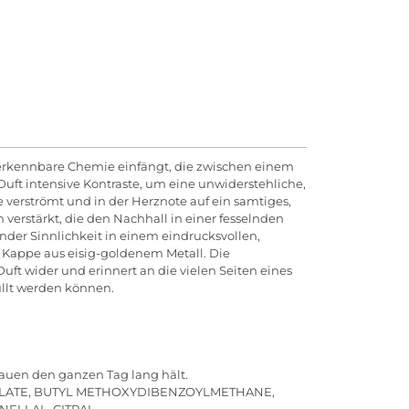
nverkennbare Chemie einfängt, die zwischen einem
uft intensive Kontraste, um eine unwiderstehliche,
ie verströmt und in der Herznote auf ein samtiges,
erstärkt, die den Nachhall in einer fesselnden
nder Sinnlichkeit in einem eindrucksvollen,
Kappe aus eisig-goldenem Metall. Die
uft wider und erinnert an die vielen Seiten eines
üllt werden können.
auen den ganzen Tag lang hält.
CYLATE, BUTYL METHOXYDIBENZOYLMETHANE,
ELLAL, CITRAL,