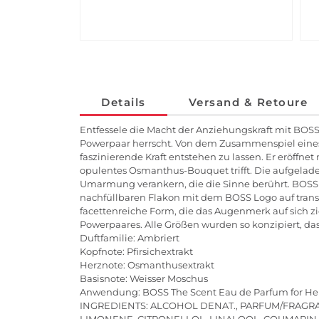
Details
Versand & Retoure
Entfessele die Macht der Anziehungskraft mit BOSS
Powerpaar herrscht. Von dem Zusammenspiel eines st
faszinierende Kraft entstehen zu lassen. Er eröffne
opulentes Osmanthus-Bouquet trifft. Die aufgelad
Umarmung verankern, die die Sinne berührt. BOSS T
nachfüllbaren Flakon mit dem BOSS Logo auf tra
facettenreiche Form, die das Augenmerk auf sich zie
Powerpaares. Alle Größen wurden so konzipiert, da
Duftfamilie: Ambriert
Kopfnote: Pfirsichextrakt
Herznote: Osmanthusextrakt
Basisnote: Weisser Moschus
Anwendung: BOSS The Scent Eau de Parfum for Her 
INGREDIENTS: ALCOHOL DENAT., PARFUM/FRAGR
LIMONENE, CITRONELLOL, LINALOOL, COUMARIN,