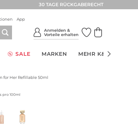
30 TAGE RÜCKGABERECHT
tionen
App
Anmelden &
Vorteile erhalten
SALE
MARKEN
MEHR K&Ö
NACH
 for Her Refillable 50ml
is pro 100ml