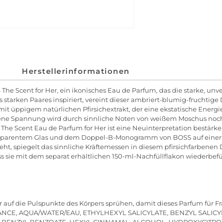
Herstellerinformationen
 The Scent for Her, ein ikonisches Eau de Parfum, das die starke, u
arken Paares inspiriert, vereint dieser ambriert-blumig-fruchtige D
t mit üppigem natürlichen Pfirsichextrakt, der eine ekstatische Energ
ene Spannung wird durch sinnliche Noten von weißem Moschus noch v
he Scent Eau de Parfum for Her ist eine Neuinterpretation bestärke
nsparentem Glas und dem Doppel-B-Monogramm von BOSS auf einer 
ht, spiegelt das sinnliche Kräftemessen in diesem pfirsichfarbenen D
ss sie mit dem separat erhältlichen 150-ml-Nachfüllflakon wiederbef
auf die Pulspunkte des Körpers sprühen, damit dieses Parfum für Fr
ANCE, AQUA/WATER/EAU, ETHYLHEXYL SALICYLATE, BENZYL SALI
 BENZYL BENZOATE, HEXYL CINNAMAL, ALCOHOL, HYDROXYCITRON