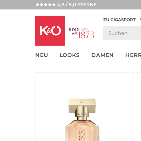
★★★★★ 4,8 / 5,0 STERNE
ZU GIGASPORT
FASHION-
UNSERE APP
CLICK &
CLICK &
TRENDS
COLLECT
RESERVE
NEU
LOOKS
DAMEN
HER