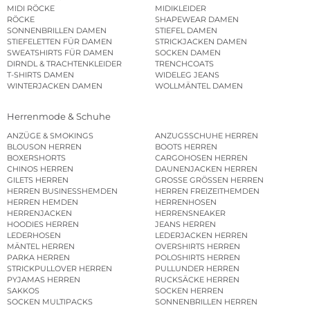
MIDI RÖCKE
MIDIKLEIDER
RÖCKE
SHAPEWEAR DAMEN
SONNENBRILLEN DAMEN
STIEFEL DAMEN
STIEFELETTEN FÜR DAMEN
STRICKJACKEN DAMEN
SWEATSHIRTS FÜR DAMEN
SOCKEN DAMEN
DIRNDL & TRACHTENKLEIDER
TRENCHCOATS
T-SHIRTS DAMEN
WIDELEG JEANS
WINTERJACKEN DAMEN
WOLLMÄNTEL DAMEN
Herrenmode & Schuhe
ANZÜGE & SMOKINGS
ANZUGSSCHUHE HERREN
BLOUSON HERREN
BOOTS HERREN
BOXERSHORTS
CARGOHOSEN HERREN
CHINOS HERREN
DAUNENJACKEN HERREN
GILETS HERREN
GROSSE GRÖSSEN HERREN
HERREN BUSINESSHEMDEN
HERREN FREIZEITHEMDEN
HERREN HEMDEN
HERRENHOSEN
HERRENJACKEN
HERRENSNEAKER
HOODIES HERREN
JEANS HERREN
LEDERHOSEN
LEDERJACKEN HERREN
MÄNTEL HERREN
OVERSHIRTS HERREN
PARKA HERREN
POLOSHIRTS HERREN
STRICKPULLOVER HERREN
PULLUNDER HERREN
PYJAMAS HERREN
RUCKSÄCKE HERREN
SAKKOS
SOCKEN HERREN
SOCKEN MULTIPACKS
SONNENBRILLEN HERREN