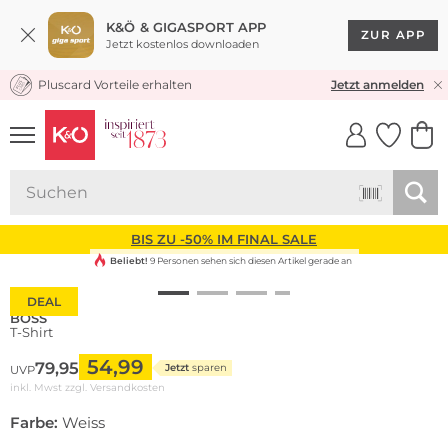
K&Ö & GIGASPORT APP
ZUR APP
Jetzt kostenlos downloaden
Pluscard Vorteile erhalten
KOSTENLOSER VERSAND* & RÜCKVERSAND
Jetzt anmelden
UNSERE APP
CLICK &
CLICK &
COLLECT
RESERVE
BIS ZU -50% IM FINAL SALE
Beliebt!
9 Personen sehen sich diesen Artikel gerade an
DEAL
BOSS
T-Shirt
54,99
79,95
Jetzt
sparen
UVP
inkl. Mwst zzgl.
Versandkosten
Farbe:
Weiss