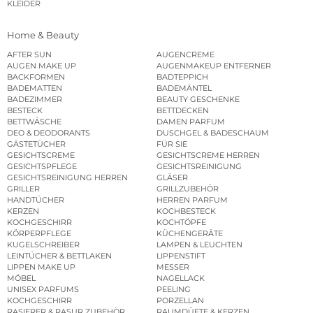
KLEIDER
Home & Beauty
AFTER SUN
AUGENCREME
AUGEN MAKE UP
AUGENMAKEUP ENTFERNER
BACKFORMEN
BADTEPPICH
BADEMATTEN
BADEMÄNTEL
BADEZIMMER
BEAUTY GESCHENKE
BESTECK
BETTDECKEN
BETTWÄSCHE
DAMEN PARFUM
DEO & DEODORANTS
DUSCHGEL & BADESCHAUM
GÄSTETÜCHER
FÜR SIE
GESICHTSCREME
GESICHTSCREME HERREN
GESICHTSPFLEGE
GESICHTSREINIGUNG
GESICHTSREINIGUNG HERREN
GLÄSER
GRILLER
GRILLZUBEHÖR
HANDTÜCHER
HERREN PARFUM
KERZEN
KOCHBESTECK
KOCHGESCHIRR
KOCHTÖPFE
KÖRPERPFLEGE
KÜCHENGERÄTE
KUGELSCHREIBER
LAMPEN & LEUCHTEN
LEINTÜCHER & BETTLAKEN
LIPPENSTIFT
LIPPEN MAKE UP
MESSER
MÖBEL
NAGELLACK
UNISEX PARFUMS
PEELING
KOCHGESCHIRR
PORZELLAN
RASIERER & RASUR ZUBEHÖR
RAUMDÜFTE & KERZEN