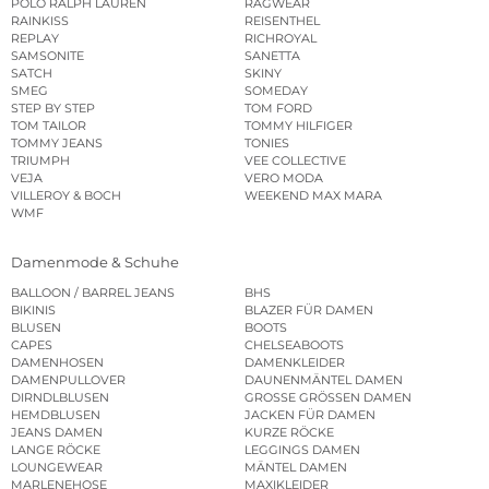
POLO RALPH LAUREN
RAGWEAR
RAINKISS
REISENTHEL
REPLAY
RICHROYAL
SAMSONITE
SANETTA
SATCH
SKINY
SMEG
SOMEDAY
STEP BY STEP
TOM FORD
TOM TAILOR
TOMMY HILFIGER
TOMMY JEANS
TONIES
TRIUMPH
VEE COLLECTIVE
VEJA
VERO MODA
VILLEROY & BOCH
WEEKEND MAX MARA
WMF
Damenmode & Schuhe
BALLOON / BARREL JEANS
BHS
BIKINIS
BLAZER FÜR DAMEN
BLUSEN
BOOTS
CAPES
CHELSEABOOTS
DAMENHOSEN
DAMENKLEIDER
DAMENPULLOVER
DAUNENMÄNTEL DAMEN
DIRNDLBLUSEN
GROSSE GRÖSSEN DAMEN
HEMDBLUSEN
JACKEN FÜR DAMEN
JEANS DAMEN
KURZE RÖCKE
LANGE RÖCKE
LEGGINGS DAMEN
LOUNGEWEAR
MÄNTEL DAMEN
MARLENEHOSE
MAXIKLEIDER