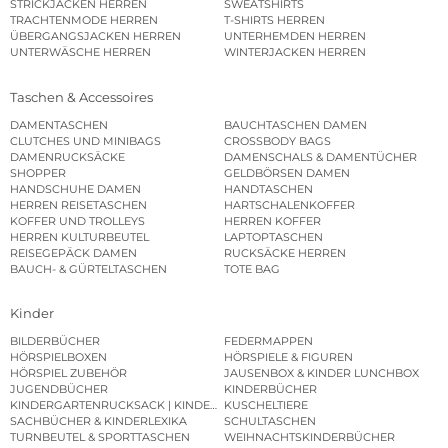
STRICKJACKEN HERREN
SWEATSHIRTS
TRACHTENMODE HERREN
T-SHIRTS HERREN
ÜBERGANGSJACKEN HERREN
UNTERHEMDEN HERREN
UNTERWÄSCHE HERREN
WINTERJACKEN HERREN
Taschen & Accessoires
DAMENTASCHEN
BAUCHTASCHEN DAMEN
CLUTCHES UND MINIBAGS
CROSSBODY BAGS
DAMENRUCKSÄCKE
DAMENSCHALS & DAMENTÜCHER
SHOPPER
GELDBÖRSEN DAMEN
HANDSCHUHE DAMEN
HANDTASCHEN
HERREN REISETASCHEN
HARTSCHALENKOFFER
KOFFER UND TROLLEYS
HERREN KOFFER
HERREN KULTURBEUTEL
LAPTOPTASCHEN
REISEGEPÄCK DAMEN
RUCKSÄCKE HERREN
BAUCH- & GÜRTELTASCHEN
TOTE BAG
Kinder
BILDERBÜCHER
FEDERMAPPEN
HÖRSPIELBOXEN
HÖRSPIELE & FIGUREN
HÖRSPIEL ZUBEHÖR
JAUSENBOX & KINDER LUNCHBOX
JUGENDBÜCHER
KINDERBÜCHER
KINDERGARTENRUCKSACK | KINDERGARTENBEUTEL
KUSCHELTIERE
SACHBÜCHER & KINDERLEXIKA
SCHULTASCHEN
TURNBEUTEL & SPORTTASCHEN
WEIHNACHTSKINDERBÜCHER