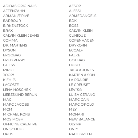
ADIDAS ORIGINALS
AESOP
AFFENZAHN
ALESSI
ARMANI/PRIVÉ
ARMEDANGELS
BARBOUR
BDK
BIRKENSTOCK
BOSS
BRAX
CALVIN KLEIN
CALVIN KLEIN JEANS
CLINIQUE
COMMA
COPENHAGEN
DR. MARTENS
DRYKORN
DYSON
ECOALF
ERGOBAG
FALKE
FRED PERRY
GOT BAG
GUESS
HUGO
IZIPIZI
JACK & JONES
JOOP!
KAPTEN & SON
KIEHL’S
LA PRAIRIE
LACOSTE
LE CREUSET
LENA HOSCHEK
LEVI’S®
LIEBESKIND BERLIN
LUISA CERANO
MAC
MARC CAIN
MARC JACOBS
MARC O’POLO
MCM
MEY
MICHAEL KORS
MONARI
MOS MOSH
NEW BALANCE
OFFICINE CREATIVE
OLYMP
ON SCHUHE
ONLY
OPUS
PAUL GREEN