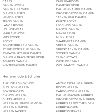
CAPES
CHELSEABOOTS
DAMENHOSEN
DAMENKLEIDER
DAMENPULLOVER
DAUNENMÄNTEL DAMEN
DIRNDLBLUSEN
GROSSE GRÖSSEN DAMEN
HEMDBLUSEN
JACKEN FÜR DAMEN
JEANS DAMEN
KURZE RÖCKE
LANGE RÖCKE
LEGGINGS DAMEN
LOUNGEWEAR
MÄNTEL DAMEN
MARLENEHOSE
MAXIKLEIDER
MIDI RÖCKE
MIDIKLEIDER
RÖCKE
SHAPEWEAR DAMEN
SONNENBRILLEN DAMEN
STIEFEL DAMEN
STIEFELETTEN FÜR DAMEN
STRICKJACKEN DAMEN
SWEATSHIRTS FÜR DAMEN
SOCKEN DAMEN
DIRNDL & TRACHTENKLEIDER
TRENCHCOATS
T-SHIRTS DAMEN
WIDELEG JEANS
WINTERJACKEN DAMEN
WOLLMÄNTEL DAMEN
Herrenmode & Schuhe
ANZÜGE & SMOKINGS
ANZUGSSCHUHE HERREN
BLOUSON HERREN
BOOTS HERREN
BOXERSHORTS
CARGOHOSEN HERREN
CHINOS HERREN
DAUNENJACKEN HERREN
GILETS HERREN
GROSSE GRÖSSEN HERREN
HERREN BUSINESSHEMDEN
HERREN FREIZEITHEMDEN
HERREN HEMDEN
HERRENHOSEN
HERRENJACKEN
HERRENSNEAKER