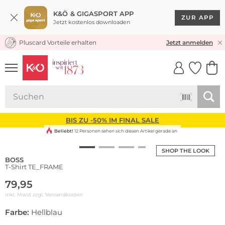
K&Ö & GIGASPORT APP
ZUR APP
Jetzt kostenlos downloaden
Pluscard Vorteile erhalten
KOSTENLOSER VERSAND* & RÜCKVERSAND
Jetzt anmelden
UNSERE APP
CLICK &
CLICK &
COLLECT
RESERVE
BIS ZU -50% IM FINAL SALE
Beliebt!
12 Personen sehen sich diesen Artikel gerade an
SHOP THE LOOK
BOSS
T-Shirt TE_FRAME
79,95
inkl. Mwst zzgl.
Versandkosten
Farbe:
Hellblau