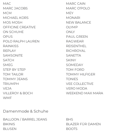
MAC
MARC CAIN
MARC JACOBS
MARC O’POLO
MCM
MEY
MICHAEL KORS
MONARI
MOS MOSH
NEW BALANCE
OFFICINE CREATIVE
OLYMP
ON SCHUHE
ONLY
OPUS
PAUL GREEN
POLO RALPH LAUREN
RAGWEAR
RAINKISS
REISENTHEL
REPLAY
RICHROYAL
SAMSONITE
SANETTA
SATCH
SKINY
SMEG
SOMEDAY
STEP BY STEP
TOM FORD
TOM TAILOR
TOMMY HILFIGER
TOMMY JEANS
TONIES
TRIUMPH
VEE COLLECTIVE
VEJA
VERO MODA
VILLEROY & BOCH
WEEKEND MAX MARA
WMF
Damenmode & Schuhe
BALLOON / BARREL JEANS
BHS
BIKINIS
BLAZER FÜR DAMEN
BLUSEN
BOOTS