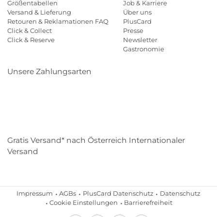
Größentabellen
Job & Karriere
Versand & Lieferung
Über uns
Retouren & Reklamationen FAQ
PlusCard
Click & Collect
Presse
Click & Reserve
Newsletter
Gastronomie
Unsere Zahlungsarten
Klarna
Paypal
Mastercard
Visa
Diners
Eps
Shop
Applepay
Amazon
Gratis Versand* nach Österreich Internationaler
Versand
Impressum
AGBs
PlusCard Datenschutz
Datenschutz
Cookie Einstellungen
Barrierefreiheit