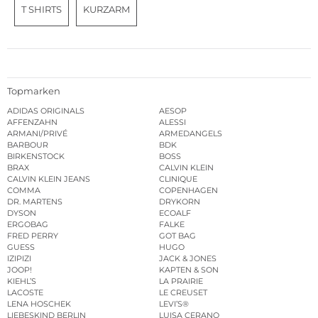
T SHIRTS
KURZARM
Topmarken
ADIDAS ORIGINALS
AESOP
AFFENZAHN
ALESSI
ARMANI/PRIVÉ
ARMEDANGELS
BARBOUR
BDK
BIRKENSTOCK
BOSS
BRAX
CALVIN KLEIN
CALVIN KLEIN JEANS
CLINIQUE
COMMA
COPENHAGEN
DR. MARTENS
DRYKORN
DYSON
ECOALF
ERGOBAG
FALKE
FRED PERRY
GOT BAG
GUESS
HUGO
IZIPIZI
JACK & JONES
JOOP!
KAPTEN & SON
KIEHL’S
LA PRAIRIE
LACOSTE
LE CREUSET
LENA HOSCHEK
LEVI’S®
LIEBESKIND BERLIN
LUISA CERANO