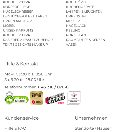
KOCHGESCHIRR
KOCHTÖPFE
KÖRPERPFLEGE
KÜCHENGERÄTE
KUGELSCHREIBER
LAMPEN & LEUCHTEN
LEINTÜCHER & BETTLAKEN
LIPPENSTIFT
LIPPEN MAKE UP
MESSER
MÖBEL
NAGELLACK
UNISEX PARFUMS
PEELING
KOCHGESCHIRR
PORZELLAN
RASIERER & RASUR ZUBEHÖR
RAUMDÜFTE & KERZEN
TEINT | GESICHTS MAKE UP
VASEN
Hilfe & Kontakt
Mo.–Fr. 9:30 bis 18:30 Uhr
Sa. 9:30 bis 18:00 Uhr
Telefonnummer:
+ 43 316 / 870-0
Kundenservice
Unternehmen
Hilfe & FAQ
Standorte / Häuser