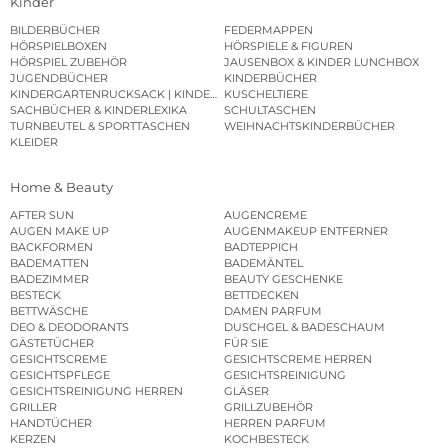
Kinder
BILDERBÜCHER
FEDERMAPPEN
HÖRSPIELBOXEN
HÖRSPIELE & FIGUREN
HÖRSPIEL ZUBEHÖR
JAUSENBOX & KINDER LUNCHBOX
JUGENDBÜCHER
KINDERBÜCHER
KINDERGARTENRUCKSACK | KINDERGARTENBEUTEL
KUSCHELTIERE
SACHBÜCHER & KINDERLEXIKA
SCHULTASCHEN
TURNBEUTEL & SPORTTASCHEN
WEIHNACHTSKINDERBÜCHER
KLEIDER
Home & Beauty
AFTER SUN
AUGENCREME
AUGEN MAKE UP
AUGENMAKEUP ENTFERNER
BACKFORMEN
BADTEPPICH
BADEMATTEN
BADEMÄNTEL
BADEZIMMER
BEAUTY GESCHENKE
BESTECK
BETTDECKEN
BETTWÄSCHE
DAMEN PARFUM
DEO & DEODORANTS
DUSCHGEL & BADESCHAUM
GÄSTETÜCHER
FÜR SIE
GESICHTSCREME
GESICHTSCREME HERREN
GESICHTSPFLEGE
GESICHTSREINIGUNG
GESICHTSREINIGUNG HERREN
GLÄSER
GRILLER
GRILLZUBEHÖR
HANDTÜCHER
HERREN PARFUM
KERZEN
KOCHBESTECK