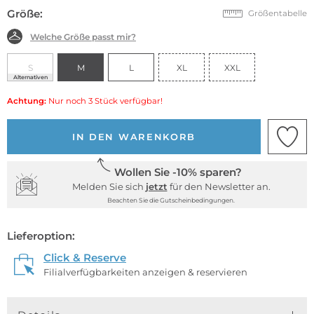
Größe:
Größentabelle
Welche Größe passt mir?
S
M
L
XL
XXL
Alternativen
Achtung:
Nur noch 3 Stück verfügbar!
IN DEN WARENKORB
Wollen Sie -10% sparen?
Melden Sie sich
jetzt
für den Newsletter an.
Beachten Sie die Gutscheinbedingungen.
Lieferoption:
Click & Reserve
Filialverfügbarkeiten anzeigen & reservieren