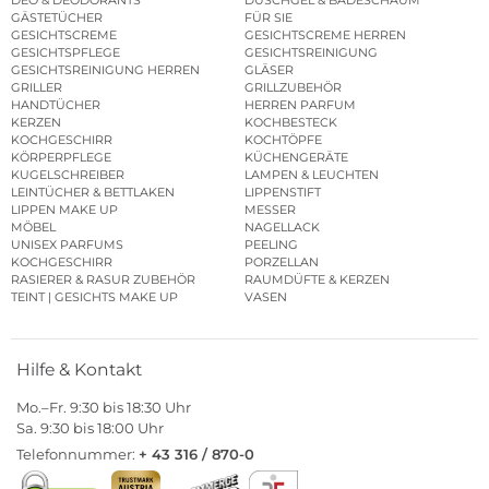
DEO & DEODORANTS
DUSCHGEL & BADESCHAUM
GÄSTETÜCHER
FÜR SIE
GESICHTSCREME
GESICHTSCREME HERREN
GESICHTSPFLEGE
GESICHTSREINIGUNG
GESICHTSREINIGUNG HERREN
GLÄSER
GRILLER
GRILLZUBEHÖR
HANDTÜCHER
HERREN PARFUM
KERZEN
KOCHBESTECK
KOCHGESCHIRR
KOCHTÖPFE
KÖRPERPFLEGE
KÜCHENGERÄTE
KUGELSCHREIBER
LAMPEN & LEUCHTEN
LEINTÜCHER & BETTLAKEN
LIPPENSTIFT
LIPPEN MAKE UP
MESSER
MÖBEL
NAGELLACK
UNISEX PARFUMS
PEELING
KOCHGESCHIRR
PORZELLAN
RASIERER & RASUR ZUBEHÖR
RAUMDÜFTE & KERZEN
TEINT | GESICHTS MAKE UP
VASEN
Hilfe & Kontakt
Mo.–Fr. 9:30 bis 18:30 Uhr
Sa. 9:30 bis 18:00 Uhr
Telefonnummer:
+ 43 316 / 870-0