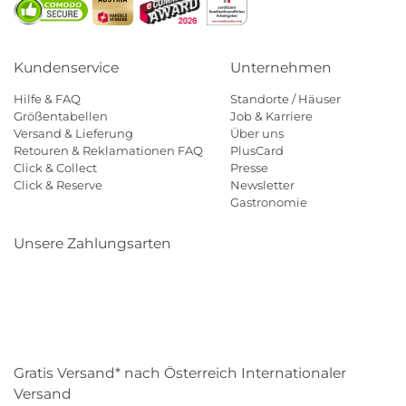
Kundenservice
Unternehmen
Hilfe & FAQ
Standorte / Häuser
Größentabellen
Job & Karriere
Versand & Lieferung
Über uns
Retouren & Reklamationen FAQ
PlusCard
Click & Collect
Presse
Click & Reserve
Newsletter
Gastronomie
Unsere Zahlungsarten
Klarna
Paypal
Mastercard
Visa
Diners
Eps
Shop
Applepay
Amazon
Gratis Versand* nach Österreich Internationaler
Versand