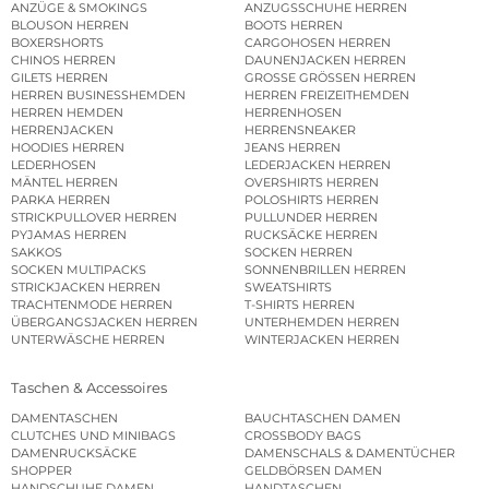
ANZÜGE & SMOKINGS
ANZUGSSCHUHE HERREN
BLOUSON HERREN
BOOTS HERREN
BOXERSHORTS
CARGOHOSEN HERREN
CHINOS HERREN
DAUNENJACKEN HERREN
GILETS HERREN
GROSSE GRÖSSEN HERREN
HERREN BUSINESSHEMDEN
HERREN FREIZEITHEMDEN
HERREN HEMDEN
HERRENHOSEN
HERRENJACKEN
HERRENSNEAKER
HOODIES HERREN
JEANS HERREN
LEDERHOSEN
LEDERJACKEN HERREN
MÄNTEL HERREN
OVERSHIRTS HERREN
PARKA HERREN
POLOSHIRTS HERREN
STRICKPULLOVER HERREN
PULLUNDER HERREN
PYJAMAS HERREN
RUCKSÄCKE HERREN
SAKKOS
SOCKEN HERREN
SOCKEN MULTIPACKS
SONNENBRILLEN HERREN
STRICKJACKEN HERREN
SWEATSHIRTS
TRACHTENMODE HERREN
T-SHIRTS HERREN
ÜBERGANGSJACKEN HERREN
UNTERHEMDEN HERREN
UNTERWÄSCHE HERREN
WINTERJACKEN HERREN
Taschen & Accessoires
DAMENTASCHEN
BAUCHTASCHEN DAMEN
CLUTCHES UND MINIBAGS
CROSSBODY BAGS
DAMENRUCKSÄCKE
DAMENSCHALS & DAMENTÜCHER
SHOPPER
GELDBÖRSEN DAMEN
HANDSCHUHE DAMEN
HANDTASCHEN