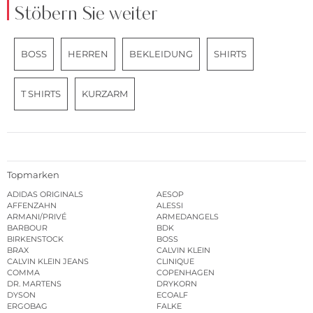
Stöbern Sie weiter
BOSS
HERREN
BEKLEIDUNG
SHIRTS
T SHIRTS
KURZARM
Topmarken
ADIDAS ORIGINALS
AESOP
AFFENZAHN
ALESSI
ARMANI/PRIVÉ
ARMEDANGELS
BARBOUR
BDK
BIRKENSTOCK
BOSS
BRAX
CALVIN KLEIN
CALVIN KLEIN JEANS
CLINIQUE
COMMA
COPENHAGEN
DR. MARTENS
DRYKORN
DYSON
ECOALF
ERGOBAG
FALKE