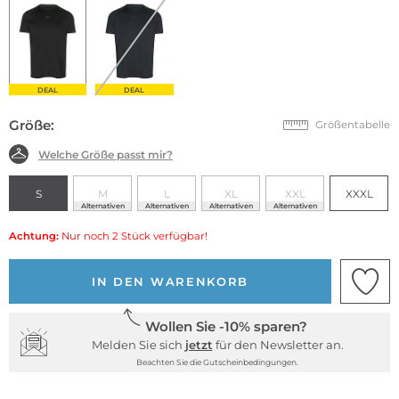
DEAL
DEAL
Größe:
Größentabelle
Welche Größe passt mir?
S
M
L
XL
XXL
XXXL
Alternativen
Alternativen
Alternativen
Alternativen
Achtung:
Nur noch 2 Stück verfügbar!
IN DEN WARENKORB
Wollen Sie -10% sparen?
Melden Sie sich
jetzt
für den Newsletter an.
Beachten Sie die Gutscheinbedingungen.