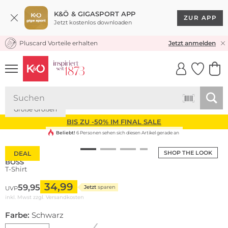
K&Ö & GIGASPORT APP
ZUR APP
Jetzt kostenlos downloaden
Pluscard Vorteile erhalten
KOSTENLOSER VERSAND* & RÜCKVERSAND
Jetzt anmelden
UNSERE APP
CLICK &
CLICK &
COLLECT
RESERVE
Nachhaltig
Große Größen
BIS ZU -50% IM FINAL SALE
Beliebt!
6 Personen sehen sich diesen Artikel gerade an
SHOP THE LOOK
DEAL
BOSS
T-Shirt
34,99
59,95
Jetzt
sparen
UVP
inkl. Mwst zzgl.
Versandkosten
Farbe:
Schwarz