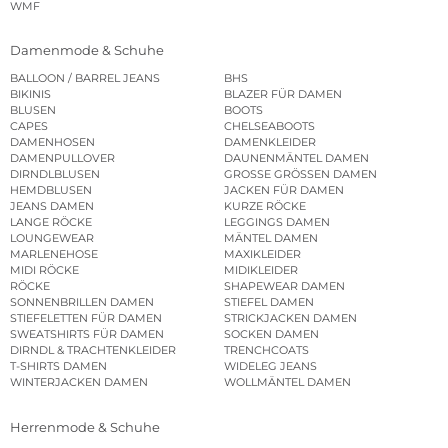
WMF
Damenmode & Schuhe
BALLOON / BARREL JEANS
BHS
BIKINIS
BLAZER FÜR DAMEN
BLUSEN
BOOTS
CAPES
CHELSEABOOTS
DAMENHOSEN
DAMENKLEIDER
DAMENPULLOVER
DAUNENMÄNTEL DAMEN
DIRNDLBLUSEN
GROSSE GRÖSSEN DAMEN
HEMDBLUSEN
JACKEN FÜR DAMEN
JEANS DAMEN
KURZE RÖCKE
LANGE RÖCKE
LEGGINGS DAMEN
LOUNGEWEAR
MÄNTEL DAMEN
MARLENEHOSE
MAXIKLEIDER
MIDI RÖCKE
MIDIKLEIDER
RÖCKE
SHAPEWEAR DAMEN
SONNENBRILLEN DAMEN
STIEFEL DAMEN
STIEFELETTEN FÜR DAMEN
STRICKJACKEN DAMEN
SWEATSHIRTS FÜR DAMEN
SOCKEN DAMEN
DIRNDL & TRACHTENKLEIDER
TRENCHCOATS
T-SHIRTS DAMEN
WIDELEG JEANS
WINTERJACKEN DAMEN
WOLLMÄNTEL DAMEN
Herrenmode & Schuhe