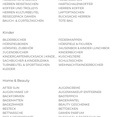
HERREN REISETASCHEN
HARTSCHALENKOFFER
KOFFER UND TROLLEYS
HERREN KOFFER
HERREN KULTURBEUTEL
LAPTOPTASCHEN
REISEGEPÄCK DAMEN
RUCKSÄCKE HERREN
BAUCH- & GÜRTELTASCHEN
TOTE BAG
Kinder
BILDERBÜCHER
FEDERMAPPEN
HÖRSPIELBOXEN
HÖRSPIELE & FIGUREN
HÖRSPIEL ZUBEHÖR
JAUSENBOX & KINDER LUNCHBOX
JUGENDBÜCHER
KINDERBÜCHER
KINDERGARTENRUCKSACK | KINDERGARTENBEUTEL
KUSCHELTIERE
SACHBÜCHER & KINDERLEXIKA
SCHULTASCHEN
TURNBEUTEL & SPORTTASCHEN
WEIHNACHTSKINDERBÜCHER
KLEIDER
Home & Beauty
AFTER SUN
AUGENCREME
AUGEN MAKE UP
AUGENMAKEUP ENTFERNER
BACKFORMEN
BADTEPPICH
BADEMATTEN
BADEMÄNTEL
BADEZIMMER
BEAUTY GESCHENKE
BESTECK
BETTDECKEN
BETTWÄSCHE
DAMEN PARFUM