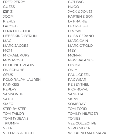
FRED PERRY
GOT BAG
GUESS
HUGO
IZIPIZI
JACK & JONES
JOOP!
KAPTEN & SON
KIEHL’S
LA PRAIRIE
LACOSTE
LE CREUSET
LENA HOSCHEK
LEVI’S®
LIEBESKIND BERLIN
LUISA CERANO
MAC
MARC CAIN
MARC JACOBS
MARC O’POLO
MCM
MEY
MICHAEL KORS
MONARI
MOS MOSH
NEW BALANCE
OFFICINE CREATIVE
OLYMP
ON SCHUHE
ONLY
OPUS
PAUL GREEN
POLO RALPH LAUREN
RAGWEAR
RAINKISS
REISENTHEL
REPLAY
RICHROYAL
SAMSONITE
SANETTA
SATCH
SKINY
SMEG
SOMEDAY
STEP BY STEP
TOM FORD
TOM TAILOR
TOMMY HILFIGER
TOMMY JEANS
TONIES
TRIUMPH
VEE COLLECTIVE
VEJA
VERO MODA
VILLEROY & BOCH
WEEKEND MAX MARA