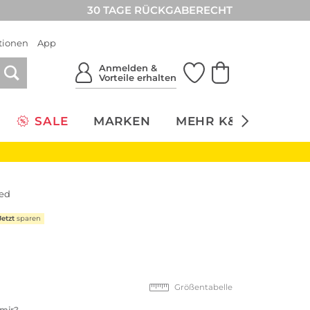
30 TAGE RÜCKGABERECHT
tionen
App
Anmelden &
Vorteile erhalten
SALE
MARKEN
MEHR K&Ö
NACH
red
Jetzt
sparen
Größentabelle
 mir?