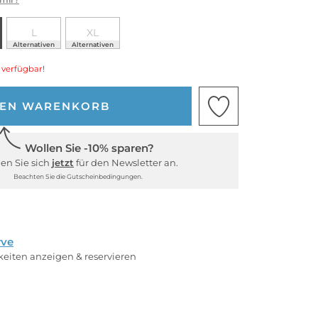
L
XL
Alternativen
Alternativen
 verfügbar!
DEN WARENKORB
Wollen Sie -10% sparen?
en Sie sich
jetzt
für den Newsletter an.
Beachten Sie die Gutscheinbedingungen.
rve
rkeiten anzeigen & reservieren