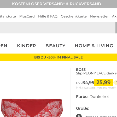
KOSTENLOSER VERSAND* & RÜCKVERSAND
Standorte
PlusCard
Hilfe & FAQ
Geschenkkarte
Newsletter
Ak
REN
KINDER
BEAUTY
HOME & LIVING
BIS ZU -50% IM FINAL SALE
BOSS
Slip PEONY LACE dark 
25,99
34,95
UVP
inkl. Mwst zzgl.
Versandkosten
Farbe:
Dunkelrot
Größe:
Welche Größe passt