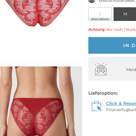
S
M
Alternativen
Achtung:
Nur noch 1 Stück
IN 
Meld
Lieferoption:
Click & Rese
Filialverfügba