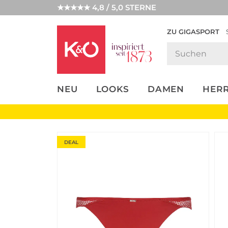
★★★★★ 4,8 / 5,0 STERNE
ZU GIGASPORT
FASHION-
UNSERE APP
CLICK &
CLICK &
TRENDS
COLLECT
RESERVE
NEU
LOOKS
DAMEN
HER
DEAL