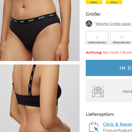
DEAL
DEAL
Größe:
Welche Größe passt
S
M
Alternativen
Alternativen
Achtung:
Nur noch 1 Stück
IN 
Meld
Lieferoption:
Click & Rese
Filialverfügba