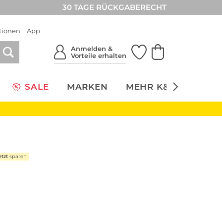
30 TAGE RÜCKGABERECHT
tionen
App
Anmelden &
Vorteile erhalten
SALE
MARKEN
MEHR K&Ö
NACH
etzt
sparen