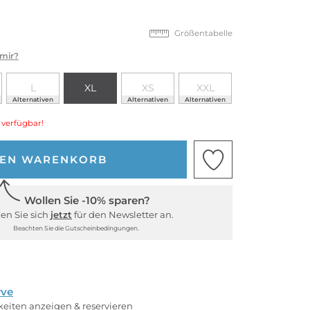
Größentabelle
 mir?
L
XL
XS
XXL
Alternativen
Alternativen
Alternativen
 verfügbar!
DEN WARENKORB
Wollen Sie -10% sparen?
en Sie sich
jetzt
für den Newsletter an.
Beachten Sie die Gutscheinbedingungen.
rve
rkeiten anzeigen & reservieren