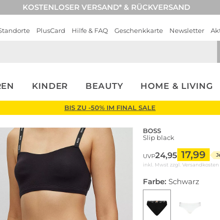
KOSTENLOSER VERSAND* & RÜCKVERSAND
Standorte
PlusCard
Hilfe & FAQ
Geschenkkarte
Newsletter
Ak
REN
KINDER
BEAUTY
HOME & LIVING
BIS ZU -50% IM FINAL SALE
BOSS
Slip black
17,99
24,95
J
UVP
inkl. Mwst zzgl.
Versandkosten
Farbe:
Schwarz