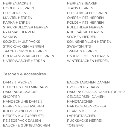
HERRENJACKEN
HERRENSNEAKER
HOODIES HERREN
JEANS HERREN
LEDERHOSEN
LEDERJACKEN HERREN
MÄNTEL HERREN
OVERSHIRTS HERREN
PARKA HERREN
POLOSHIRTS HERREN
STRICKPULLOVER HERREN
PULLUNDER HERREN
PYJAMAS HERREN
RUCKSÄCKE HERREN
SAKKOS
SOCKEN HERREN
SOCKEN MULTIPACKS
SONNENBRILLEN HERREN
STRICKJACKEN HERREN
SWEATSHIRTS
TRACHTENMODE HERREN
T-SHIRTS HERREN
ÜBERGANGSJACKEN HERREN
UNTERHEMDEN HERREN
UNTERWÄSCHE HERREN
WINTERJACKEN HERREN
Taschen & Accessoires
DAMENTASCHEN
BAUCHTASCHEN DAMEN
CLUTCHES UND MINIBAGS
CROSSBODY BAGS
DAMENRUCKSÄCKE
DAMENSCHALS & DAMENTÜCHER
SHOPPER
GELDBÖRSEN DAMEN
HANDSCHUHE DAMEN
HANDTASCHEN
HERREN REISETASCHEN
HARTSCHALENKOFFER
KOFFER UND TROLLEYS
HERREN KOFFER
HERREN KULTURBEUTEL
LAPTOPTASCHEN
REISEGEPÄCK DAMEN
RUCKSÄCKE HERREN
BAUCH- & GÜRTELTASCHEN
TOTE BAG