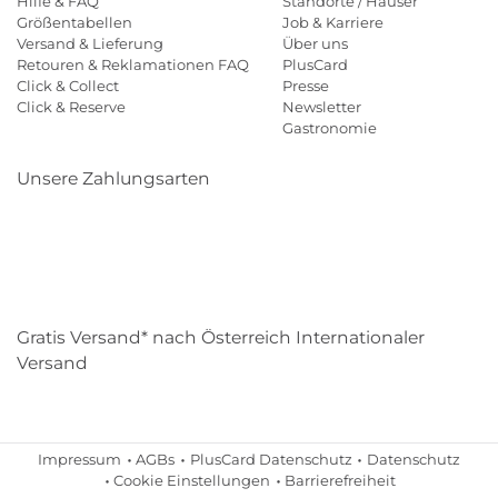
Hilfe & FAQ
Standorte / Häuser
Größentabellen
Job & Karriere
Versand & Lieferung
Über uns
Retouren & Reklamationen FAQ
PlusCard
Click & Collect
Presse
Click & Reserve
Newsletter
Gastronomie
Unsere Zahlungsarten
Klarna
Paypal
Mastercard
Visa
Diners
Eps
Shop
Applepay
Amazon
Gratis Versand* nach Österreich Internationaler
Versand
Impressum
AGBs
PlusCard Datenschutz
Datenschutz
Cookie Einstellungen
Barrierefreiheit