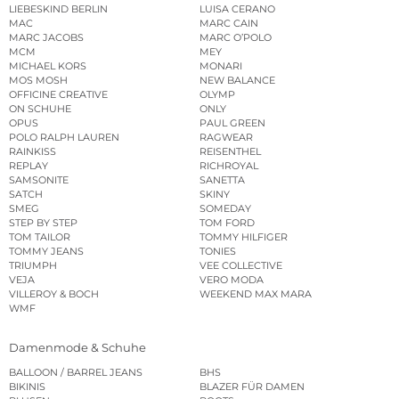
LIEBESKIND BERLIN
LUISA CERANO
MAC
MARC CAIN
MARC JACOBS
MARC O’POLO
MCM
MEY
MICHAEL KORS
MONARI
MOS MOSH
NEW BALANCE
OFFICINE CREATIVE
OLYMP
ON SCHUHE
ONLY
OPUS
PAUL GREEN
POLO RALPH LAUREN
RAGWEAR
RAINKISS
REISENTHEL
REPLAY
RICHROYAL
SAMSONITE
SANETTA
SATCH
SKINY
SMEG
SOMEDAY
STEP BY STEP
TOM FORD
TOM TAILOR
TOMMY HILFIGER
TOMMY JEANS
TONIES
TRIUMPH
VEE COLLECTIVE
VEJA
VERO MODA
VILLEROY & BOCH
WEEKEND MAX MARA
WMF
Damenmode & Schuhe
BALLOON / BARREL JEANS
BHS
BIKINIS
BLAZER FÜR DAMEN