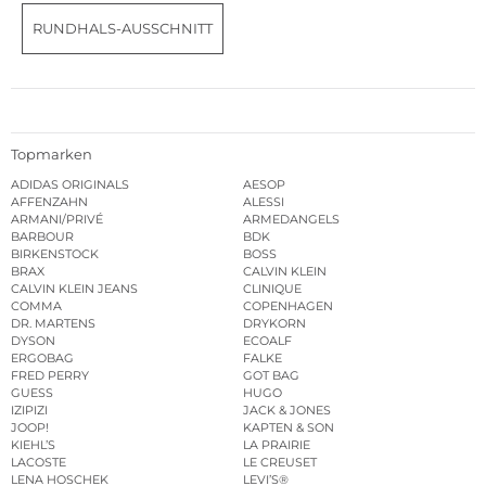
RUNDHALS-AUSSCHNITT
Topmarken
ADIDAS ORIGINALS
AESOP
AFFENZAHN
ALESSI
ARMANI/PRIVÉ
ARMEDANGELS
BARBOUR
BDK
BIRKENSTOCK
BOSS
BRAX
CALVIN KLEIN
CALVIN KLEIN JEANS
CLINIQUE
COMMA
COPENHAGEN
DR. MARTENS
DRYKORN
DYSON
ECOALF
ERGOBAG
FALKE
FRED PERRY
GOT BAG
GUESS
HUGO
IZIPIZI
JACK & JONES
JOOP!
KAPTEN & SON
KIEHL’S
LA PRAIRIE
LACOSTE
LE CREUSET
LENA HOSCHEK
LEVI’S®