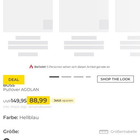
Beliebt!
5 Personen sehen sich diesen Artikel gerade an
SHOP THE LOOK
DEAL
BOSS
Pullover AGOLAN
88,99
149,95
Jetzt
sparen
UVP
inkl. Mwst zzgl.
Versandkosten
Farbe:
Hellblau
Größe:
Größentabelle