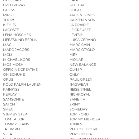
FRED PERRY
GOT BAG
GUESS
HUGO
IZIPIZI
JACK & JONES
JOOP!
KAPTEN & SON
KIEHL’S
LA PRAIRIE
LACOSTE
LE CREUSET
LENA HOSCHEK
LEVI’S®
LIEBESKIND BERLIN
LUISA CERANO
MAC
MARC CAIN
MARC JACOBS
MARC O’POLO
MCM
MEY
MICHAEL KORS
MONARI
MOS MOSH
NEW BALANCE
OFFICINE CREATIVE
OLYMP
ON SCHUHE
ONLY
OPUS
PAUL GREEN
POLO RALPH LAUREN
RAGWEAR
RAINKISS
REISENTHEL
REPLAY
RICHROYAL
SAMSONITE
SANETTA
SATCH
SKINY
SMEG
SOMEDAY
STEP BY STEP
TOM FORD
TOM TAILOR
TOMMY HILFIGER
TOMMY JEANS
TONIES
TRIUMPH
VEE COLLECTIVE
VEJA
VERO MODA
VILLEROY & BOCH
WEEKEND MAX MARA