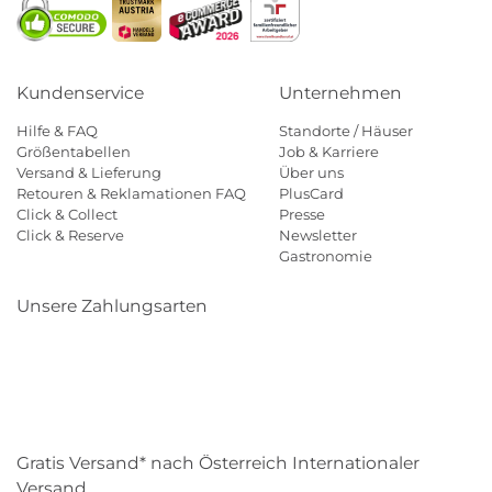
Kundenservice
Unternehmen
Hilfe & FAQ
Standorte / Häuser
Größentabellen
Job & Karriere
Versand & Lieferung
Über uns
Retouren & Reklamationen FAQ
PlusCard
Click & Collect
Presse
Click & Reserve
Newsletter
Gastronomie
Unsere Zahlungsarten
Klarna
Paypal
Mastercard
Visa
Diners
Eps
Shop
Applepay
Amazon
Gratis Versand* nach Österreich Internationaler
Versand