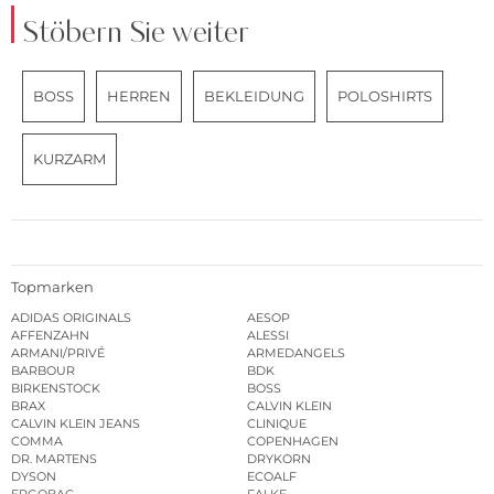
Stöbern Sie weiter
BOSS
HERREN
BEKLEIDUNG
POLOSHIRTS
KURZARM
Topmarken
ADIDAS ORIGINALS
AESOP
AFFENZAHN
ALESSI
ARMANI/PRIVÉ
ARMEDANGELS
BARBOUR
BDK
BIRKENSTOCK
BOSS
BRAX
CALVIN KLEIN
CALVIN KLEIN JEANS
CLINIQUE
COMMA
COPENHAGEN
DR. MARTENS
DRYKORN
DYSON
ECOALF
ERGOBAG
FALKE