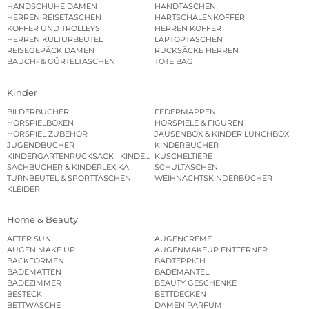
HANDSCHUHE DAMEN
HANDTASCHEN
HERREN REISETASCHEN
HARTSCHALENKOFFER
KOFFER UND TROLLEYS
HERREN KOFFER
HERREN KULTURBEUTEL
LAPTOPTASCHEN
REISEGEPÄCK DAMEN
RUCKSÄCKE HERREN
BAUCH- & GÜRTELTASCHEN
TOTE BAG
Kinder
BILDERBÜCHER
FEDERMAPPEN
HÖRSPIELBOXEN
HÖRSPIELE & FIGUREN
HÖRSPIEL ZUBEHÖR
JAUSENBOX & KINDER LUNCHBOX
JUGENDBÜCHER
KINDERBÜCHER
KINDERGARTENRUCKSACK | KINDERGARTENBEUTEL
KUSCHELTIERE
SACHBÜCHER & KINDERLEXIKA
SCHULTASCHEN
TURNBEUTEL & SPORTTASCHEN
WEIHNACHTSKINDERBÜCHER
KLEIDER
Home & Beauty
AFTER SUN
AUGENCREME
AUGEN MAKE UP
AUGENMAKEUP ENTFERNER
BACKFORMEN
BADTEPPICH
BADEMATTEN
BADEMÄNTEL
BADEZIMMER
BEAUTY GESCHENKE
BESTECK
BETTDECKEN
BETTWÄSCHE
DAMEN PARFUM