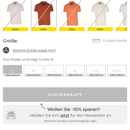
DEAL
DEAL
DEAL
DEAL
DE
Größe:
Größentabelle
Welche Größe passt mir?
Das Model und trägt Größe M.
S
M
L
XL
XXL
XXXL
Alternativen
Alternativen
Alternativen
Alternativen
Alternativen
Alternativen
AUSVERKAUFT
Wollen Sie -10% sparen?
Melden Sie sich
jetzt
für den Newsletter an.
Beachten Sie die Gutscheinbedingungen.