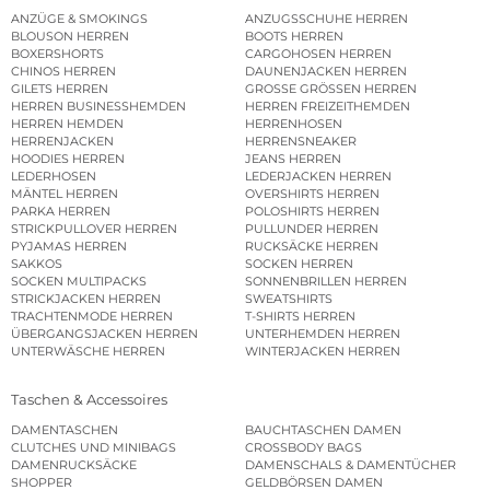
ANZÜGE & SMOKINGS
ANZUGSSCHUHE HERREN
BLOUSON HERREN
BOOTS HERREN
BOXERSHORTS
CARGOHOSEN HERREN
CHINOS HERREN
DAUNENJACKEN HERREN
GILETS HERREN
GROSSE GRÖSSEN HERREN
HERREN BUSINESSHEMDEN
HERREN FREIZEITHEMDEN
HERREN HEMDEN
HERRENHOSEN
HERRENJACKEN
HERRENSNEAKER
HOODIES HERREN
JEANS HERREN
LEDERHOSEN
LEDERJACKEN HERREN
MÄNTEL HERREN
OVERSHIRTS HERREN
PARKA HERREN
POLOSHIRTS HERREN
STRICKPULLOVER HERREN
PULLUNDER HERREN
PYJAMAS HERREN
RUCKSÄCKE HERREN
SAKKOS
SOCKEN HERREN
SOCKEN MULTIPACKS
SONNENBRILLEN HERREN
STRICKJACKEN HERREN
SWEATSHIRTS
TRACHTENMODE HERREN
T-SHIRTS HERREN
ÜBERGANGSJACKEN HERREN
UNTERHEMDEN HERREN
UNTERWÄSCHE HERREN
WINTERJACKEN HERREN
Taschen & Accessoires
DAMENTASCHEN
BAUCHTASCHEN DAMEN
CLUTCHES UND MINIBAGS
CROSSBODY BAGS
DAMENRUCKSÄCKE
DAMENSCHALS & DAMENTÜCHER
SHOPPER
GELDBÖRSEN DAMEN