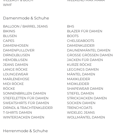
WMF
Damenmode & Schuhe
BALLOON / BARREL JEANS
BHS
BIKINIS
BLAZER FÜR DAMEN
BLUSEN
BOOTS
CAPES
CHELSEABOOTS
DAMENHOSEN
DAMENKLEIDER
DAMENPULLOVER
DAUNENMÄNTEL DAMEN
DIRNDLBLUSEN
GROSSE GRÖSSEN DAMEN
HEMDBLUSEN
JACKEN FÜR DAMEN
JEANS DAMEN
KURZE RÖCKE
LANGE RÖCKE
LEGGINGS DAMEN
LOUNGEWEAR
MÄNTEL DAMEN
MARLENEHOSE
MAXIKLEIDER
MIDI RÖCKE
MIDIKLEIDER
RÖCKE
SHAPEWEAR DAMEN
SONNENBRILLEN DAMEN
STIEFEL DAMEN
STIEFELETTEN FÜR DAMEN
STRICKJACKEN DAMEN
SWEATSHIRTS FÜR DAMEN
SOCKEN DAMEN
DIRNDL & TRACHTENKLEIDER
TRENCHCOATS
T-SHIRTS DAMEN
WIDELEG JEANS
WINTERJACKEN DAMEN
WOLLMÄNTEL DAMEN
Herrenmode & Schuhe