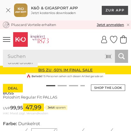
K&Ö & GIGASPORT APP
ZUR APP
Jetzt kostenlos downloaden
Pluscard Vorteile erhalten
KOSTENLOSER VERSAND* & RÜCKVERSAND
Jetzt anmelden
UNSERE APP
CLICK &
CLICK &
COLLECT
RESERVE
Große Größen
BIS ZU -50% IM FINAL SALE
Beliebt!
15 Personen sehen sich diesen Artikel gerade an
SHOP THE LOOK
DEAL
BOSS
Poloshirt Regular Fit PALLAS
47,99
99,95
Jetzt
sparen
UVP
inkl. Mwst zzgl.
Versandkosten
Farbe:
Dunkelrot