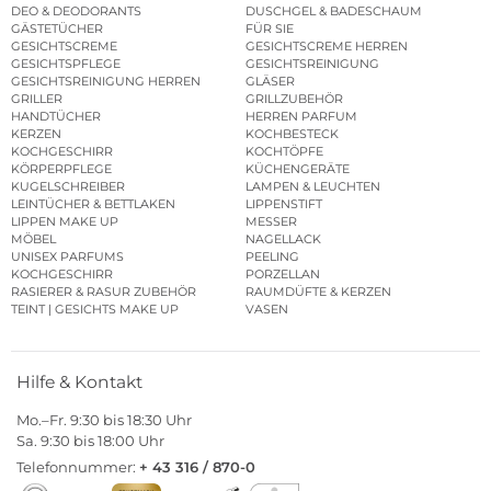
DEO & DEODORANTS
DUSCHGEL & BADESCHAUM
GÄSTETÜCHER
FÜR SIE
GESICHTSCREME
GESICHTSCREME HERREN
GESICHTSPFLEGE
GESICHTSREINIGUNG
GESICHTSREINIGUNG HERREN
GLÄSER
GRILLER
GRILLZUBEHÖR
HANDTÜCHER
HERREN PARFUM
KERZEN
KOCHBESTECK
KOCHGESCHIRR
KOCHTÖPFE
KÖRPERPFLEGE
KÜCHENGERÄTE
KUGELSCHREIBER
LAMPEN & LEUCHTEN
LEINTÜCHER & BETTLAKEN
LIPPENSTIFT
LIPPEN MAKE UP
MESSER
MÖBEL
NAGELLACK
UNISEX PARFUMS
PEELING
KOCHGESCHIRR
PORZELLAN
RASIERER & RASUR ZUBEHÖR
RAUMDÜFTE & KERZEN
TEINT | GESICHTS MAKE UP
VASEN
Hilfe & Kontakt
Mo.–Fr. 9:30 bis 18:30 Uhr
Sa. 9:30 bis 18:00 Uhr
Telefonnummer:
+ 43 316 / 870-0