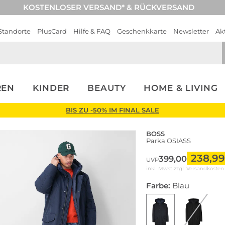
KOSTENLOSER VERSAND* & RÜCKVERSAND
Standorte
PlusCard
Hilfe & FAQ
Geschenkkarte
Newsletter
Ak
REN
KINDER
BEAUTY
HOME & LIVING
BIS ZU -50% IM FINAL SALE
BOSS
Parka OSIASS
238,99
399,00
UVP
inkl. Mwst zzgl.
Versandkosten
Farbe:
Blau