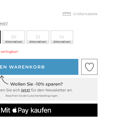
Größentabelle
 mir?
50
52
54
Alternativen
Alternativen
Alternativen
 verfügbar!
DEN WARENKORB
Wollen Sie -10% sparen?
en Sie sich
jetzt
für den Newsletter an.
Beachten Sie die Gutscheinbedingungen.