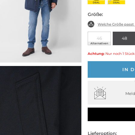
DEAL
DEAL
Größe:
Welche Größe passt
46
48
Alternativen
Achtung:
Nur noch 1 Stück
IN 
Meld
Lieferoption: