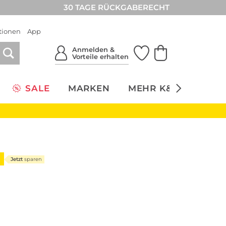
30 TAGE RÜCKGABERECHT
tionen
App
Anmelden &
Vorteile erhalten
SALE
MARKEN
MEHR K&Ö
NACH
Jetzt
sparen