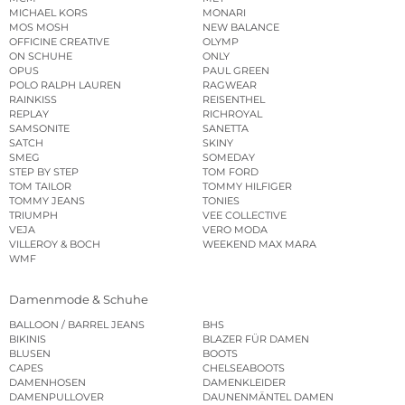
MICHAEL KORS
MONARI
MOS MOSH
NEW BALANCE
OFFICINE CREATIVE
OLYMP
ON SCHUHE
ONLY
OPUS
PAUL GREEN
POLO RALPH LAUREN
RAGWEAR
RAINKISS
REISENTHEL
REPLAY
RICHROYAL
SAMSONITE
SANETTA
SATCH
SKINY
SMEG
SOMEDAY
STEP BY STEP
TOM FORD
TOM TAILOR
TOMMY HILFIGER
TOMMY JEANS
TONIES
TRIUMPH
VEE COLLECTIVE
VEJA
VERO MODA
VILLEROY & BOCH
WEEKEND MAX MARA
WMF
Damenmode & Schuhe
BALLOON / BARREL JEANS
BHS
BIKINIS
BLAZER FÜR DAMEN
BLUSEN
BOOTS
CAPES
CHELSEABOOTS
DAMENHOSEN
DAMENKLEIDER
DAMENPULLOVER
DAUNENMÄNTEL DAMEN