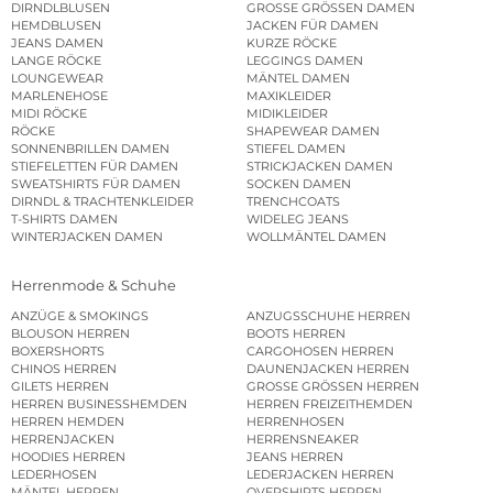
DIRNDLBLUSEN
GROSSE GRÖSSEN DAMEN
HEMDBLUSEN
JACKEN FÜR DAMEN
JEANS DAMEN
KURZE RÖCKE
LANGE RÖCKE
LEGGINGS DAMEN
LOUNGEWEAR
MÄNTEL DAMEN
MARLENEHOSE
MAXIKLEIDER
MIDI RÖCKE
MIDIKLEIDER
RÖCKE
SHAPEWEAR DAMEN
SONNENBRILLEN DAMEN
STIEFEL DAMEN
STIEFELETTEN FÜR DAMEN
STRICKJACKEN DAMEN
SWEATSHIRTS FÜR DAMEN
SOCKEN DAMEN
DIRNDL & TRACHTENKLEIDER
TRENCHCOATS
T-SHIRTS DAMEN
WIDELEG JEANS
WINTERJACKEN DAMEN
WOLLMÄNTEL DAMEN
Herrenmode & Schuhe
ANZÜGE & SMOKINGS
ANZUGSSCHUHE HERREN
BLOUSON HERREN
BOOTS HERREN
BOXERSHORTS
CARGOHOSEN HERREN
CHINOS HERREN
DAUNENJACKEN HERREN
GILETS HERREN
GROSSE GRÖSSEN HERREN
HERREN BUSINESSHEMDEN
HERREN FREIZEITHEMDEN
HERREN HEMDEN
HERRENHOSEN
HERRENJACKEN
HERRENSNEAKER
HOODIES HERREN
JEANS HERREN
LEDERHOSEN
LEDERJACKEN HERREN
MÄNTEL HERREN
OVERSHIRTS HERREN