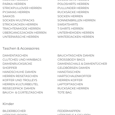
PARKA HERREN
POLOSHIRTS HERREN
STRICKPULLOVER HERREN
PULLUNDER HERREN
PYJAMAS HERREN
RUCKSÄCKE HERREN
SAKKOS
SOCKEN HERREN
SOCKEN MULTIPACKS
SONNENBRILLEN HERREN
STRICKJACKEN HERREN
SWEATSHIRTS
TRACHTENMODE HERREN
T-SHIRTS HERREN
ÜBERGANGSJACKEN HERREN
UNTERHEMDEN HERREN
UNTERWÄSCHE HERREN
WINTERJACKEN HERREN
Taschen & Accessoires
DAMENTASCHEN
BAUCHTASCHEN DAMEN
CLUTCHES UND MINIBAGS
CROSSBODY BAGS
DAMENRUCKSÄCKE
DAMENSCHALS & DAMENTÜCHER
SHOPPER
GELDBÖRSEN DAMEN
HANDSCHUHE DAMEN
HANDTASCHEN
HERREN REISETASCHEN
HARTSCHALENKOFFER
KOFFER UND TROLLEYS
HERREN KOFFER
HERREN KULTURBEUTEL
LAPTOPTASCHEN
REISEGEPÄCK DAMEN
RUCKSÄCKE HERREN
BAUCH- & GÜRTELTASCHEN
TOTE BAG
Kinder
BILDERBÜCHER
FEDERMAPPEN