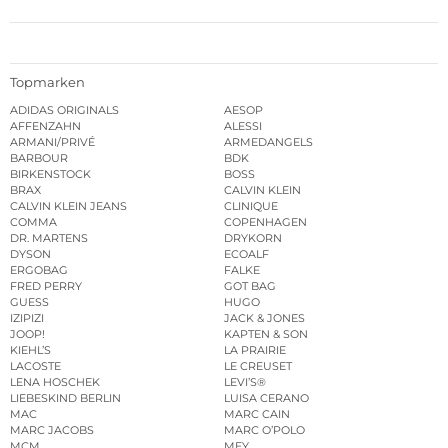
Topmarken
ADIDAS ORIGINALS
AESOP
AFFENZAHN
ALESSI
ARMANI/PRIVÉ
ARMEDANGELS
BARBOUR
BDK
BIRKENSTOCK
BOSS
BRAX
CALVIN KLEIN
CALVIN KLEIN JEANS
CLINIQUE
COMMA
COPENHAGEN
DR. MARTENS
DRYKORN
DYSON
ECOALF
ERGOBAG
FALKE
FRED PERRY
GOT BAG
GUESS
HUGO
IZIPIZI
JACK & JONES
JOOP!
KAPTEN & SON
KIEHL’S
LA PRAIRIE
LACOSTE
LE CREUSET
LENA HOSCHEK
LEVI’S®
LIEBESKIND BERLIN
LUISA CERANO
MAC
MARC CAIN
MARC JACOBS
MARC O’POLO
MCM
MEY