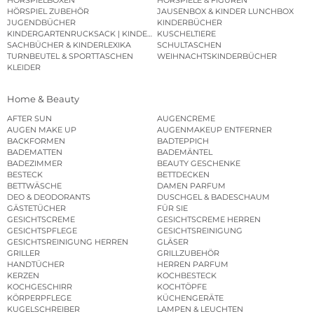
HÖRSPIELBOXEN
HÖRSPIELE & FIGUREN
HÖRSPIEL ZUBEHÖR
JAUSENBOX & KINDER LUNCHBOX
JUGENDBÜCHER
KINDERBÜCHER
KINDERGARTENRUCKSACK | KINDERGARTENBEUTEL
KUSCHELTIERE
SACHBÜCHER & KINDERLEXIKA
SCHULTASCHEN
TURNBEUTEL & SPORTTASCHEN
WEIHNACHTSKINDERBÜCHER
KLEIDER
Home & Beauty
AFTER SUN
AUGENCREME
AUGEN MAKE UP
AUGENMAKEUP ENTFERNER
BACKFORMEN
BADTEPPICH
BADEMATTEN
BADEMÄNTEL
BADEZIMMER
BEAUTY GESCHENKE
BESTECK
BETTDECKEN
BETTWÄSCHE
DAMEN PARFUM
DEO & DEODORANTS
DUSCHGEL & BADESCHAUM
GÄSTETÜCHER
FÜR SIE
GESICHTSCREME
GESICHTSCREME HERREN
GESICHTSPFLEGE
GESICHTSREINIGUNG
GESICHTSREINIGUNG HERREN
GLÄSER
GRILLER
GRILLZUBEHÖR
HANDTÜCHER
HERREN PARFUM
KERZEN
KOCHBESTECK
KOCHGESCHIRR
KOCHTÖPFE
KÖRPERPFLEGE
KÜCHENGERÄTE
KUGELSCHREIBER
LAMPEN & LEUCHTEN