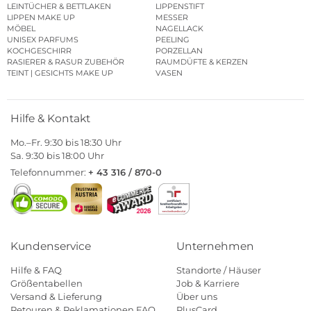
LEINTÜCHER & BETTLAKEN
LIPPENSTIFT
LIPPEN MAKE UP
MESSER
MÖBEL
NAGELLACK
UNISEX PARFUMS
PEELING
KOCHGESCHIRR
PORZELLAN
RASIERER & RASUR ZUBEHÖR
RAUMDÜFTE & KERZEN
TEINT | GESICHTS MAKE UP
VASEN
Hilfe & Kontakt
Mo.–Fr. 9:30 bis 18:30 Uhr
Sa. 9:30 bis 18:00 Uhr
Telefonnummer:
+ 43 316 / 870-0
Kundenservice
Unternehmen
Hilfe & FAQ
Standorte / Häuser
Größentabellen
Job & Karriere
Versand & Lieferung
Über uns
Retouren & Reklamationen FAQ
PlusCard