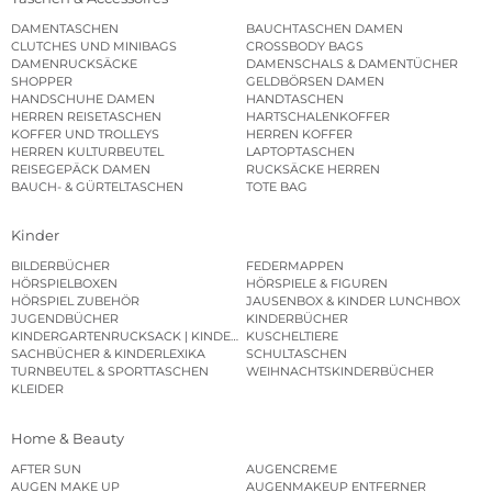
DAMENTASCHEN
BAUCHTASCHEN DAMEN
CLUTCHES UND MINIBAGS
CROSSBODY BAGS
DAMENRUCKSÄCKE
DAMENSCHALS & DAMENTÜCHER
SHOPPER
GELDBÖRSEN DAMEN
HANDSCHUHE DAMEN
HANDTASCHEN
HERREN REISETASCHEN
HARTSCHALENKOFFER
KOFFER UND TROLLEYS
HERREN KOFFER
HERREN KULTURBEUTEL
LAPTOPTASCHEN
REISEGEPÄCK DAMEN
RUCKSÄCKE HERREN
BAUCH- & GÜRTELTASCHEN
TOTE BAG
Kinder
BILDERBÜCHER
FEDERMAPPEN
HÖRSPIELBOXEN
HÖRSPIELE & FIGUREN
HÖRSPIEL ZUBEHÖR
JAUSENBOX & KINDER LUNCHBOX
JUGENDBÜCHER
KINDERBÜCHER
KINDERGARTENRUCKSACK | KINDERGARTENBEUTEL
KUSCHELTIERE
SACHBÜCHER & KINDERLEXIKA
SCHULTASCHEN
TURNBEUTEL & SPORTTASCHEN
WEIHNACHTSKINDERBÜCHER
KLEIDER
Home & Beauty
AFTER SUN
AUGENCREME
AUGEN MAKE UP
AUGENMAKEUP ENTFERNER