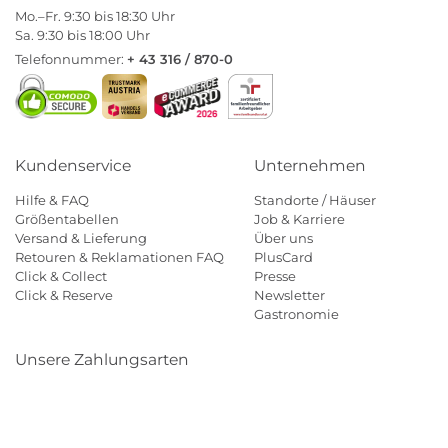
Mo.–Fr. 9:30 bis 18:30 Uhr
Sa. 9:30 bis 18:00 Uhr
Telefonnummer:
+ 43 316 / 870-0
Kundenservice
Unternehmen
Hilfe & FAQ
Standorte / Häuser
Größentabellen
Job & Karriere
Versand & Lieferung
Über uns
Retouren & Reklamationen FAQ
PlusCard
Click & Collect
Presse
Click & Reserve
Newsletter
Gastronomie
Unsere Zahlungsarten
Klarna
Paypal
Mastercard
Visa
Diners
Eps
Shop
Applepay
Amazon