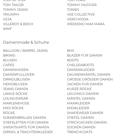
STEP BY STEP
TOM FORD
TOM TAILOR
TOMMY HILFIGER
TOMMY JEANS
TONIES
TRIUMPH
VEE COLLECTIVE
VEJA
VERO MODA
VILLEROY & BOCH
WEEKEND MAX MARA
WMF
Damenmode & Schuhe
BALLOON / BARREL JEANS
BHS
BIKINIS
BLAZER FÜR DAMEN
BLUSEN
BOOTS
CAPES
CHELSEABOOTS
DAMENHOSEN
DAMENKLEIDER
DAMENPULLOVER
DAUNENMÄNTEL DAMEN
DIRNDLBLUSEN
GROSSE GRÖSSEN DAMEN
HEMDBLUSEN
JACKEN FÜR DAMEN
JEANS DAMEN
KURZE RÖCKE
LANGE RÖCKE
LEGGINGS DAMEN
LOUNGEWEAR
MÄNTEL DAMEN
MARLENEHOSE
MAXIKLEIDER
MIDI RÖCKE
MIDIKLEIDER
RÖCKE
SHAPEWEAR DAMEN
SONNENBRILLEN DAMEN
STIEFEL DAMEN
STIEFELETTEN FÜR DAMEN
STRICKJACKEN DAMEN
SWEATSHIRTS FÜR DAMEN
SOCKEN DAMEN
DIRNDL & TRACHTENKLEIDER
TRENCHCOATS