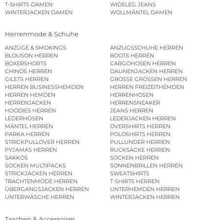
T-SHIRTS DAMEN
WIDELEG JEANS
WINTERJACKEN DAMEN
WOLLMÄNTEL DAMEN
Herrenmode & Schuhe
ANZÜGE & SMOKINGS
ANZUGSSCHUHE HERREN
BLOUSON HERREN
BOOTS HERREN
BOXERSHORTS
CARGOHOSEN HERREN
CHINOS HERREN
DAUNENJACKEN HERREN
GILETS HERREN
GROSSE GRÖSSEN HERREN
HERREN BUSINESSHEMDEN
HERREN FREIZEITHEMDEN
HERREN HEMDEN
HERRENHOSEN
HERRENJACKEN
HERRENSNEAKER
HOODIES HERREN
JEANS HERREN
LEDERHOSEN
LEDERJACKEN HERREN
MÄNTEL HERREN
OVERSHIRTS HERREN
PARKA HERREN
POLOSHIRTS HERREN
STRICKPULLOVER HERREN
PULLUNDER HERREN
PYJAMAS HERREN
RUCKSÄCKE HERREN
SAKKOS
SOCKEN HERREN
SOCKEN MULTIPACKS
SONNENBRILLEN HERREN
STRICKJACKEN HERREN
SWEATSHIRTS
TRACHTENMODE HERREN
T-SHIRTS HERREN
ÜBERGANGSJACKEN HERREN
UNTERHEMDEN HERREN
UNTERWÄSCHE HERREN
WINTERJACKEN HERREN
Taschen & Accessoires