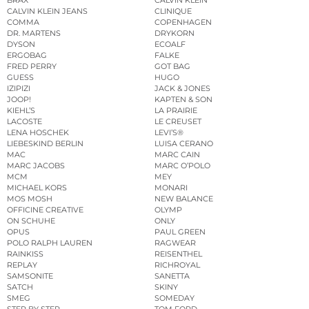
BRAX
CALVIN KLEIN
CALVIN KLEIN JEANS
CLINIQUE
COMMA
COPENHAGEN
DR. MARTENS
DRYKORN
DYSON
ECOALF
ERGOBAG
FALKE
FRED PERRY
GOT BAG
GUESS
HUGO
IZIPIZI
JACK & JONES
JOOP!
KAPTEN & SON
KIEHL’S
LA PRAIRIE
LACOSTE
LE CREUSET
LENA HOSCHEK
LEVI’S®
LIEBESKIND BERLIN
LUISA CERANO
MAC
MARC CAIN
MARC JACOBS
MARC O’POLO
MCM
MEY
MICHAEL KORS
MONARI
MOS MOSH
NEW BALANCE
OFFICINE CREATIVE
OLYMP
ON SCHUHE
ONLY
OPUS
PAUL GREEN
POLO RALPH LAUREN
RAGWEAR
RAINKISS
REISENTHEL
REPLAY
RICHROYAL
SAMSONITE
SANETTA
SATCH
SKINY
SMEG
SOMEDAY