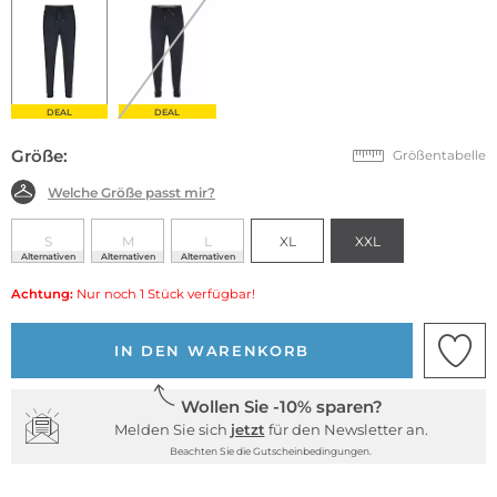
DEAL
DEAL
Größe:
Größentabelle
Welche Größe passt mir?
S
M
L
XL
XXL
Alternativen
Alternativen
Alternativen
Achtung:
Nur noch 1 Stück verfügbar!
IN DEN WARENKORB
Wollen Sie -10% sparen?
Melden Sie sich
jetzt
für den Newsletter an.
Beachten Sie die Gutscheinbedingungen.