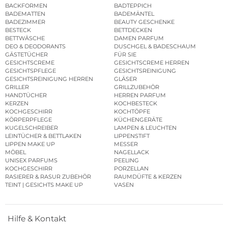
BACKFORMEN
BADTEPPICH
BADEMATTEN
BADEMÄNTEL
BADEZIMMER
BEAUTY GESCHENKE
BESTECK
BETTDECKEN
BETTWÄSCHE
DAMEN PARFUM
DEO & DEODORANTS
DUSCHGEL & BADESCHAUM
GÄSTETÜCHER
FÜR SIE
GESICHTSCREME
GESICHTSCREME HERREN
GESICHTSPFLEGE
GESICHTSREINIGUNG
GESICHTSREINIGUNG HERREN
GLÄSER
GRILLER
GRILLZUBEHÖR
HANDTÜCHER
HERREN PARFUM
KERZEN
KOCHBESTECK
KOCHGESCHIRR
KOCHTÖPFE
KÖRPERPFLEGE
KÜCHENGERÄTE
KUGELSCHREIBER
LAMPEN & LEUCHTEN
LEINTÜCHER & BETTLAKEN
LIPPENSTIFT
LIPPEN MAKE UP
MESSER
MÖBEL
NAGELLACK
UNISEX PARFUMS
PEELING
KOCHGESCHIRR
PORZELLAN
RASIERER & RASUR ZUBEHÖR
RAUMDÜFTE & KERZEN
TEINT | GESICHTS MAKE UP
VASEN
Hilfe & Kontakt