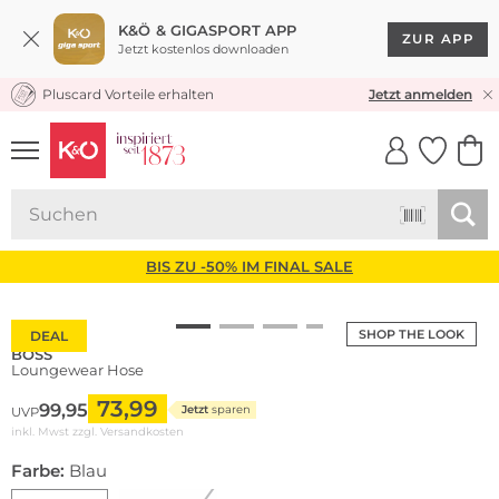
K&Ö & GIGASPORT APP
ZUR APP
Jetzt kostenlos downloaden
Pluscard Vorteile erhalten
KOSTENLOSER VERSAND* & RÜCKVERSAND
Jetzt anmelden
UNSERE APP
CLICK &
CLICK &
COLLECT
RESERVE
BIS ZU -50% IM FINAL SALE
SHOP THE LOOK
DEAL
BOSS
Loungewear Hose
73,99
99,95
Jetzt
sparen
UVP
inkl. Mwst zzgl.
Versandkosten
Farbe:
Blau