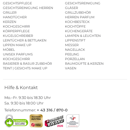
GESICHTSPFLEGE
GESICHTSREINIGUNG
GESICHTSREINIGUNG HERREN
GLÄSER
GRILLER
GRILLZUBEHÖR
HANDTÜCHER
HERREN PARFUM
KERZEN
KOCHBESTECK
KOCHGESCHIRR
KOCHTÖPFE
KÖRPERPFLEGE
KÜCHENGERÄTE
KUGELSCHREIBER
LAMPEN & LEUCHTEN
LEINTÜCHER & BETTLAKEN
LIPPENSTIFT
LIPPEN MAKE UP
MESSER
MÖBEL
NAGELLACK
UNISEX PARFUMS
PEELING
KOCHGESCHIRR
PORZELLAN
RASIERER & RASUR ZUBEHÖR
RAUMDÜFTE & KERZEN
TEINT | GESICHTS MAKE UP
VASEN
Hilfe & Kontakt
Mo.–Fr. 9:30 bis 18:30 Uhr
Sa. 9:30 bis 18:00 Uhr
Telefonnummer:
+ 43 316 / 870-0