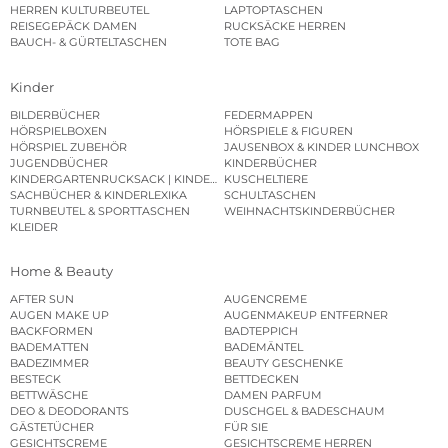
HERREN KULTURBEUTEL
LAPTOPTASCHEN
REISEGEPÄCK DAMEN
RUCKSÄCKE HERREN
BAUCH- & GÜRTELTASCHEN
TOTE BAG
Kinder
BILDERBÜCHER
FEDERMAPPEN
HÖRSPIELBOXEN
HÖRSPIELE & FIGUREN
HÖRSPIEL ZUBEHÖR
JAUSENBOX & KINDER LUNCHBOX
JUGENDBÜCHER
KINDERBÜCHER
KINDERGARTENRUCKSACK | KINDERGARTENBEUTEL
KUSCHELTIERE
SACHBÜCHER & KINDERLEXIKA
SCHULTASCHEN
TURNBEUTEL & SPORTTASCHEN
WEIHNACHTSKINDERBÜCHER
KLEIDER
Home & Beauty
AFTER SUN
AUGENCREME
AUGEN MAKE UP
AUGENMAKEUP ENTFERNER
BACKFORMEN
BADTEPPICH
BADEMATTEN
BADEMÄNTEL
BADEZIMMER
BEAUTY GESCHENKE
BESTECK
BETTDECKEN
BETTWÄSCHE
DAMEN PARFUM
DEO & DEODORANTS
DUSCHGEL & BADESCHAUM
GÄSTETÜCHER
FÜR SIE
GESICHTSCREME
GESICHTSCREME HERREN