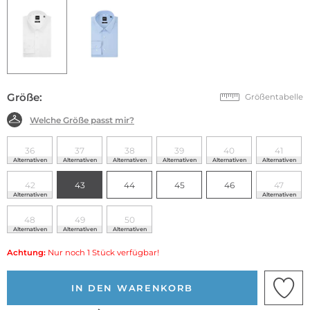
Größe:
Größentabelle
Welche Größe passt mir?
36
37
38
39
40
41
Alternativen
Alternativen
Alternativen
Alternativen
Alternativen
Alternativen
42
43
44
45
46
47
Alternativen
Alternativen
48
49
50
Alternativen
Alternativen
Alternativen
Achtung:
Nur noch 1 Stück verfügbar!
IN DEN WARENKORB