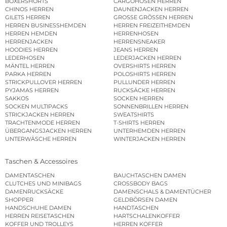
BOXERSHORTS
CARGOHOSEN HERREN
CHINOS HERREN
DAUNENJACKEN HERREN
GILETS HERREN
GROSSE GRÖSSEN HERREN
HERREN BUSINESSHEMDEN
HERREN FREIZEITHEMDEN
HERREN HEMDEN
HERRENHOSEN
HERRENJACKEN
HERRENSNEAKER
HOODIES HERREN
JEANS HERREN
LEDERHOSEN
LEDERJACKEN HERREN
MÄNTEL HERREN
OVERSHIRTS HERREN
PARKA HERREN
POLOSHIRTS HERREN
STRICKPULLOVER HERREN
PULLUNDER HERREN
PYJAMAS HERREN
RUCKSÄCKE HERREN
SAKKOS
SOCKEN HERREN
SOCKEN MULTIPACKS
SONNENBRILLEN HERREN
STRICKJACKEN HERREN
SWEATSHIRTS
TRACHTENMODE HERREN
T-SHIRTS HERREN
ÜBERGANGSJACKEN HERREN
UNTERHEMDEN HERREN
UNTERWÄSCHE HERREN
WINTERJACKEN HERREN
Taschen & Accessoires
DAMENTASCHEN
BAUCHTASCHEN DAMEN
CLUTCHES UND MINIBAGS
CROSSBODY BAGS
DAMENRUCKSÄCKE
DAMENSCHALS & DAMENTÜCHER
SHOPPER
GELDBÖRSEN DAMEN
HANDSCHUHE DAMEN
HANDTASCHEN
HERREN REISETASCHEN
HARTSCHALENKOFFER
KOFFER UND TROLLEYS
HERREN KOFFER