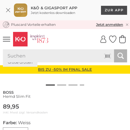
K&Ö & GIGASPORT APP
ZUR APP
Jetzt kostenlos downloaden
Pluscard Vorteile erhalten
KOSTENLOSER VERSAND* & RÜCKVERSAND
Jetzt anmelden
UNSERE APP
CLICK &
CLICK &
COLLECT
RESERVE
Große Größen
BIS ZU -50% IM FINAL SALE
BOSS
Hemd Slim Fit
89,95
inkl. Mwst zzgl.
Versandkosten
Farbe:
Weiss