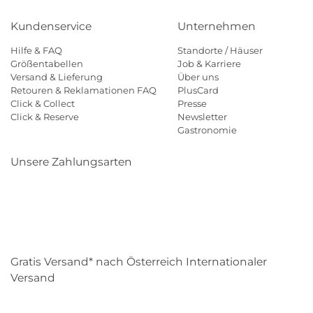
Kundenservice
Unternehmen
Hilfe & FAQ
Standorte / Häuser
Größentabellen
Job & Karriere
Versand & Lieferung
Über uns
Retouren & Reklamationen FAQ
PlusCard
Click & Collect
Presse
Click & Reserve
Newsletter
Gastronomie
Unsere Zahlungsarten
Klarna
Paypal
Mastercard
Visa
Diners
Eps
Shop
Applepay
Amazon
Gratis Versand* nach Österreich Internationaler
Versand