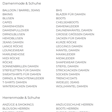
Damenmode & Schuhe
BALLOON / BARREL JEANS
BHS
BIKINIS
BLAZER FÜR DAMEN
BLUSEN
BOOTS
CAPES
CHELSEABOOTS
DAMENHOSEN
DAMENKLEIDER
DAMENPULLOVER
DAUNENMÄNTEL DAMEN
DIRNDLBLUSEN
GROSSE GRÖSSEN DAMEN
HEMDBLUSEN
JACKEN FÜR DAMEN
JEANS DAMEN
KURZE RÖCKE
LANGE RÖCKE
LEGGINGS DAMEN
LOUNGEWEAR
MÄNTEL DAMEN
MARLENEHOSE
MAXIKLEIDER
MIDI RÖCKE
MIDIKLEIDER
RÖCKE
SHAPEWEAR DAMEN
SONNENBRILLEN DAMEN
STIEFEL DAMEN
STIEFELETTEN FÜR DAMEN
STRICKJACKEN DAMEN
SWEATSHIRTS FÜR DAMEN
SOCKEN DAMEN
DIRNDL & TRACHTENKLEIDER
TRENCHCOATS
T-SHIRTS DAMEN
WIDELEG JEANS
WINTERJACKEN DAMEN
WOLLMÄNTEL DAMEN
Herrenmode & Schuhe
ANZÜGE & SMOKINGS
ANZUGSSCHUHE HERREN
BLOUSON HERREN
BOOTS HERREN