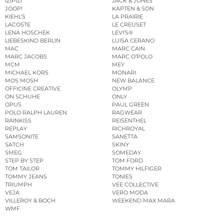
IZIPIZI
JACK & JONES
JOOP!
KAPTEN & SON
KIEHL’S
LA PRAIRIE
LACOSTE
LE CREUSET
LENA HOSCHEK
LEVI’S®
LIEBESKIND BERLIN
LUISA CERANO
MAC
MARC CAIN
MARC JACOBS
MARC O’POLO
MCM
MEY
MICHAEL KORS
MONARI
MOS MOSH
NEW BALANCE
OFFICINE CREATIVE
OLYMP
ON SCHUHE
ONLY
OPUS
PAUL GREEN
POLO RALPH LAUREN
RAGWEAR
RAINKISS
REISENTHEL
REPLAY
RICHROYAL
SAMSONITE
SANETTA
SATCH
SKINY
SMEG
SOMEDAY
STEP BY STEP
TOM FORD
TOM TAILOR
TOMMY HILFIGER
TOMMY JEANS
TONIES
TRIUMPH
VEE COLLECTIVE
VEJA
VERO MODA
VILLEROY & BOCH
WEEKEND MAX MARA
WMF