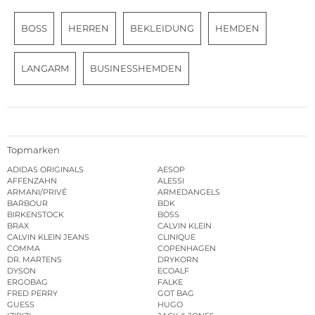
BOSS
HERREN
BEKLEIDUNG
HEMDEN
LANGARM
BUSINESSHEMDEN
Topmarken
ADIDAS ORIGINALS
AESOP
AFFENZAHN
ALESSI
ARMANI/PRIVÉ
ARMEDANGELS
BARBOUR
BDK
BIRKENSTOCK
BOSS
BRAX
CALVIN KLEIN
CALVIN KLEIN JEANS
CLINIQUE
COMMA
COPENHAGEN
DR. MARTENS
DRYKORN
DYSON
ECOALF
ERGOBAG
FALKE
FRED PERRY
GOT BAG
GUESS
HUGO