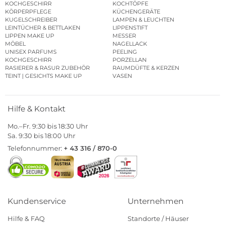
KOCHGESCHIRR
KOCHTÖPFE
KÖRPERPFLEGE
KÜCHENGERÄTE
KUGELSCHREIBER
LAMPEN & LEUCHTEN
LEINTÜCHER & BETTLAKEN
LIPPENSTIFT
LIPPEN MAKE UP
MESSER
MÖBEL
NAGELLACK
UNISEX PARFUMS
PEELING
KOCHGESCHIRR
PORZELLAN
RASIERER & RASUR ZUBEHÖR
RAUMDÜFTE & KERZEN
TEINT | GESICHTS MAKE UP
VASEN
Hilfe & Kontakt
Mo.–Fr. 9:30 bis 18:30 Uhr
Sa. 9:30 bis 18:00 Uhr
Telefonnummer:
+ 43 316 / 870-0
Kundenservice
Unternehmen
Hilfe & FAQ
Standorte / Häuser