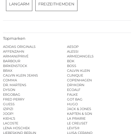
LANGARM
FREIZEITHEMDEN
Topmarken
ADIDAS ORIGINALS
AESOP
AFFENZAHN
ALESSI
ARMANI/PRIVÉ
ARMEDANGELS
BARBOUR
BDK
BIRKENSTOCK
BOSS
BRAX
CALVIN KLEIN
CALVIN KLEIN JEANS
CLINIQUE
COMMA
COPENHAGEN
DR. MARTENS
DRYKORN
DYSON
ECOALF
ERGOBAG
FALKE
FRED PERRY
GOT BAG
GUESS
HUGO
IZIPIZI
JACK & JONES
JOOP!
KAPTEN & SON
KIEHL’S
LA PRAIRIE
LACOSTE
LE CREUSET
LENA HOSCHEK
LEVI’S®
LIEBESKIND BERLIN
LUISA CERANO