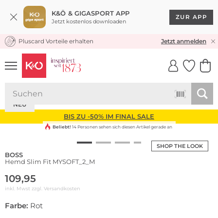
K&Ö & GIGASPORT APP
ZUR APP
Jetzt kostenlos downloaden
Pluscard Vorteile erhalten
KOSTENLOSER VERSAND* & RÜCKVERSAND
Jetzt anmelden
UNSERE APP
CLICK &
CLICK &
COLLECT
RESERVE
NEU
BIS ZU -50% IM FINAL SALE
Beliebt!
14 Personen sehen sich diesen Artikel gerade an
SHOP THE LOOK
BOSS
Hemd Slim Fit MYSOFT_2_M
109,95
inkl. Mwst zzgl.
Versandkosten
Farbe:
Rot