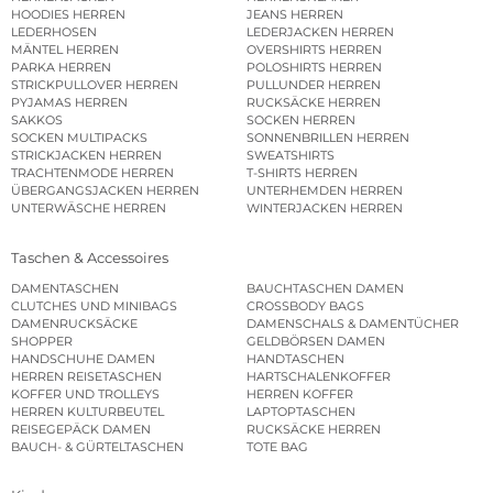
HOODIES HERREN
JEANS HERREN
LEDERHOSEN
LEDERJACKEN HERREN
MÄNTEL HERREN
OVERSHIRTS HERREN
PARKA HERREN
POLOSHIRTS HERREN
STRICKPULLOVER HERREN
PULLUNDER HERREN
PYJAMAS HERREN
RUCKSÄCKE HERREN
SAKKOS
SOCKEN HERREN
SOCKEN MULTIPACKS
SONNENBRILLEN HERREN
STRICKJACKEN HERREN
SWEATSHIRTS
TRACHTENMODE HERREN
T-SHIRTS HERREN
ÜBERGANGSJACKEN HERREN
UNTERHEMDEN HERREN
UNTERWÄSCHE HERREN
WINTERJACKEN HERREN
Taschen & Accessoires
DAMENTASCHEN
BAUCHTASCHEN DAMEN
CLUTCHES UND MINIBAGS
CROSSBODY BAGS
DAMENRUCKSÄCKE
DAMENSCHALS & DAMENTÜCHER
SHOPPER
GELDBÖRSEN DAMEN
HANDSCHUHE DAMEN
HANDTASCHEN
HERREN REISETASCHEN
HARTSCHALENKOFFER
KOFFER UND TROLLEYS
HERREN KOFFER
HERREN KULTURBEUTEL
LAPTOPTASCHEN
REISEGEPÄCK DAMEN
RUCKSÄCKE HERREN
BAUCH- & GÜRTELTASCHEN
TOTE BAG