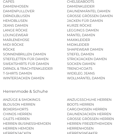
CAPES
CHELSEABOOTS
DAMENHOSEN
DAMENKLEIDER
DAMENPULLOVER
DAUNENMÄNTEL DAMEN
DIRNDLBLUSEN
GROSSE GRÖSSEN DAMEN
HEMDBLUSEN
JACKEN FÜR DAMEN
JEANS DAMEN
KURZE RÖCKE
LANGE RÖCKE
LEGGINGS DAMEN
LOUNGEWEAR
MÄNTEL DAMEN
MARLENEHOSE
MAXIKLEIDER
MIDI RÖCKE
MIDIKLEIDER
RÖCKE
SHAPEWEAR DAMEN
SONNENBRILLEN DAMEN
STIEFEL DAMEN
STIEFELETTEN FÜR DAMEN
STRICKJACKEN DAMEN
SWEATSHIRTS FÜR DAMEN
SOCKEN DAMEN
DIRNDL & TRACHTENKLEIDER
TRENCHCOATS
T-SHIRTS DAMEN
WIDELEG JEANS
WINTERJACKEN DAMEN
WOLLMÄNTEL DAMEN
Herrenmode & Schuhe
ANZÜGE & SMOKINGS
ANZUGSSCHUHE HERREN
BLOUSON HERREN
BOOTS HERREN
BOXERSHORTS
CARGOHOSEN HERREN
CHINOS HERREN
DAUNENJACKEN HERREN
GILETS HERREN
GROSSE GRÖSSEN HERREN
HERREN BUSINESSHEMDEN
HERREN FREIZEITHEMDEN
HERREN HEMDEN
HERRENHOSEN
HERRENJACKEN
HERRENSNEAKER