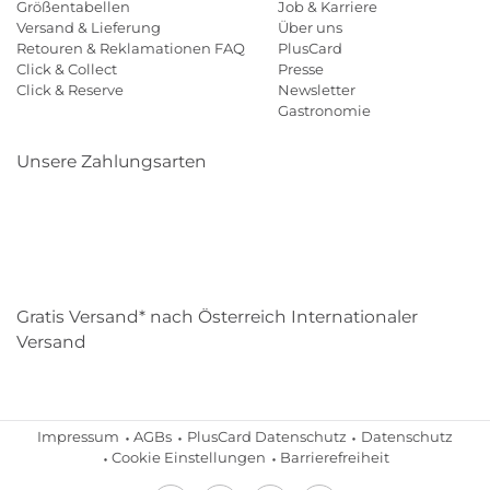
Größentabellen
Job & Karriere
Versand & Lieferung
Über uns
Retouren & Reklamationen FAQ
PlusCard
Click & Collect
Presse
Click & Reserve
Newsletter
Gastronomie
Unsere Zahlungsarten
Klarna
Paypal
Mastercard
Visa
Diners
Eps
Shop
Applepay
Amazon
Gratis Versand* nach Österreich Internationaler
Versand
Impressum
AGBs
PlusCard Datenschutz
Datenschutz
Cookie Einstellungen
Barrierefreiheit