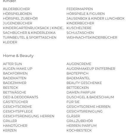
Kinder
BILDERBÜCHER
FEDERMAPPEN
HÖRSPIELBOXEN
HÖRSPIELE & FIGUREN
HÖRSPIEL ZUBEHÖR
JAUSENBOX & KINDER LUNCHBOX
JUGENDBÜCHER
KINDERBÜCHER
KINDERGARTENRUCKSACK | KINDERGARTENBEUTEL
KUSCHELTIERE
SACHBÜCHER & KINDERLEXIKA
SCHULTASCHEN
TURNBEUTEL & SPORTTASCHEN
WEIHNACHTSKINDERBÜCHER
KLEIDER
Home & Beauty
AFTER SUN
AUGENCREME
AUGEN MAKE UP
AUGENMAKEUP ENTFERNER
BACKFORMEN
BADTEPPICH
BADEMATTEN
BADEMÄNTEL
BADEZIMMER
BEAUTY GESCHENKE
BESTECK
BETTDECKEN
BETTWÄSCHE
DAMEN PARFUM
DEO & DEODORANTS
DUSCHGEL & BADESCHAUM
GÄSTETÜCHER
FÜR SIE
GESICHTSCREME
GESICHTSCREME HERREN
GESICHTSPFLEGE
GESICHTSREINIGUNG
GESICHTSREINIGUNG HERREN
GLÄSER
GRILLER
GRILLZUBEHÖR
HANDTÜCHER
HERREN PARFUM
KERZEN
KOCHBESTECK