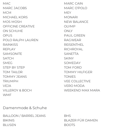
MAC
MARC CAIN
MARC JACOBS
MARC O’POLO
MCM
MEY
MICHAEL KORS
MONARI
MOS MOSH
NEW BALANCE
OFFICINE CREATIVE
OLYMP
ON SCHUHE
ONLY
OPUS
PAUL GREEN
POLO RALPH LAUREN
RAGWEAR
RAINKISS
REISENTHEL
REPLAY
RICHROYAL
SAMSONITE
SANETTA
SATCH
SKINY
SMEG
SOMEDAY
STEP BY STEP
TOM FORD
TOM TAILOR
TOMMY HILFIGER
TOMMY JEANS
TONIES
TRIUMPH
VEE COLLECTIVE
VEJA
VERO MODA
VILLEROY & BOCH
WEEKEND MAX MARA
WMF
Damenmode & Schuhe
BALLOON / BARREL JEANS
BHS
BIKINIS
BLAZER FÜR DAMEN
BLUSEN
BOOTS