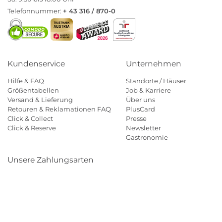
Telefonnummer:
+ 43 316 / 870-0
Kundenservice
Unternehmen
Hilfe & FAQ
Standorte / Häuser
Größentabellen
Job & Karriere
Versand & Lieferung
Über uns
Retouren & Reklamationen FAQ
PlusCard
Click & Collect
Presse
Click & Reserve
Newsletter
Gastronomie
Unsere Zahlungsarten
Klarna
Paypal
Mastercard
Visa
Diners
Eps
Shop
Applepay
Amazon