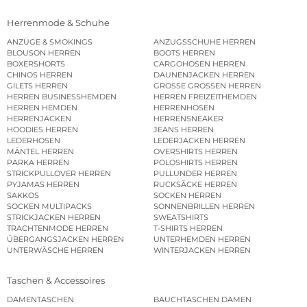
Herrenmode & Schuhe
ANZÜGE & SMOKINGS
ANZUGSSCHUHE HERREN
BLOUSON HERREN
BOOTS HERREN
BOXERSHORTS
CARGOHOSEN HERREN
CHINOS HERREN
DAUNENJACKEN HERREN
GILETS HERREN
GROSSE GRÖSSEN HERREN
HERREN BUSINESSHEMDEN
HERREN FREIZEITHEMDEN
HERREN HEMDEN
HERRENHOSEN
HERRENJACKEN
HERRENSNEAKER
HOODIES HERREN
JEANS HERREN
LEDERHOSEN
LEDERJACKEN HERREN
MÄNTEL HERREN
OVERSHIRTS HERREN
PARKA HERREN
POLOSHIRTS HERREN
STRICKPULLOVER HERREN
PULLUNDER HERREN
PYJAMAS HERREN
RUCKSÄCKE HERREN
SAKKOS
SOCKEN HERREN
SOCKEN MULTIPACKS
SONNENBRILLEN HERREN
STRICKJACKEN HERREN
SWEATSHIRTS
TRACHTENMODE HERREN
T-SHIRTS HERREN
ÜBERGANGSJACKEN HERREN
UNTERHEMDEN HERREN
UNTERWÄSCHE HERREN
WINTERJACKEN HERREN
Taschen & Accessoires
DAMENTASCHEN
BAUCHTASCHEN DAMEN