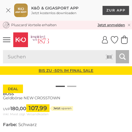
K&Ö & GIGASPORT APP
ZUR APP
Jetzt kostenlos downloaden
Pluscard Vorteile erhalten
KOSTENLOSER VERSAND* & RÜCKVERSAND
Jetzt anmelden
UNSERE APP
CLICK &
CLICK &
COLLECT
RESERVE
BIS ZU -50% IM FINAL SALE
DEAL
BOSS
Geldbörse NEW CROSSTOWN
107,99
180,00
Jetzt
sparen
UVP
inkl. Mwst zzgl.
Versandkosten
Farbe:
Schwarz