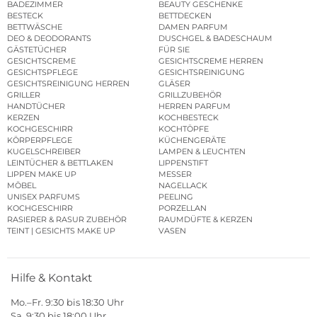
BADEZIMMER
BEAUTY GESCHENKE
BESTECK
BETTDECKEN
BETTWÄSCHE
DAMEN PARFUM
DEO & DEODORANTS
DUSCHGEL & BADESCHAUM
GÄSTETÜCHER
FÜR SIE
GESICHTSCREME
GESICHTSCREME HERREN
GESICHTSPFLEGE
GESICHTSREINIGUNG
GESICHTSREINIGUNG HERREN
GLÄSER
GRILLER
GRILLZUBEHÖR
HANDTÜCHER
HERREN PARFUM
KERZEN
KOCHBESTECK
KOCHGESCHIRR
KOCHTÖPFE
KÖRPERPFLEGE
KÜCHENGERÄTE
KUGELSCHREIBER
LAMPEN & LEUCHTEN
LEINTÜCHER & BETTLAKEN
LIPPENSTIFT
LIPPEN MAKE UP
MESSER
MÖBEL
NAGELLACK
UNISEX PARFUMS
PEELING
KOCHGESCHIRR
PORZELLAN
RASIERER & RASUR ZUBEHÖR
RAUMDÜFTE & KERZEN
TEINT | GESICHTS MAKE UP
VASEN
Hilfe & Kontakt
Mo.–Fr. 9:30 bis 18:30 Uhr
Sa. 9:30 bis 18:00 Uhr