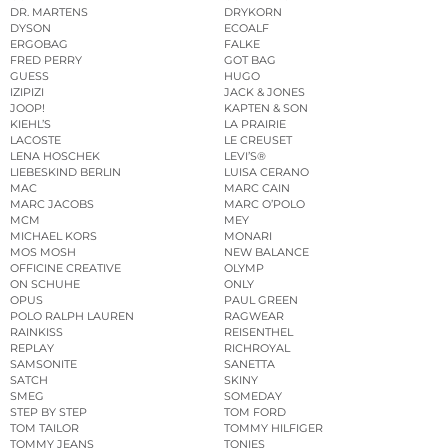
DR. MARTENS
DRYKORN
DYSON
ECOALF
ERGOBAG
FALKE
FRED PERRY
GOT BAG
GUESS
HUGO
IZIPIZI
JACK & JONES
JOOP!
KAPTEN & SON
KIEHL’S
LA PRAIRIE
LACOSTE
LE CREUSET
LENA HOSCHEK
LEVI’S®
LIEBESKIND BERLIN
LUISA CERANO
MAC
MARC CAIN
MARC JACOBS
MARC O’POLO
MCM
MEY
MICHAEL KORS
MONARI
MOS MOSH
NEW BALANCE
OFFICINE CREATIVE
OLYMP
ON SCHUHE
ONLY
OPUS
PAUL GREEN
POLO RALPH LAUREN
RAGWEAR
RAINKISS
REISENTHEL
REPLAY
RICHROYAL
SAMSONITE
SANETTA
SATCH
SKINY
SMEG
SOMEDAY
STEP BY STEP
TOM FORD
TOM TAILOR
TOMMY HILFIGER
TOMMY JEANS
TONIES