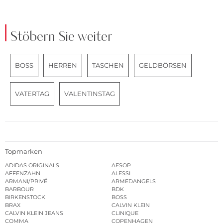
Stöbern Sie weiter
BOSS
HERREN
TASCHEN
GELDBÖRSEN
VATERTAG
VALENTINSTAG
Topmarken
ADIDAS ORIGINALS
AESOP
AFFENZAHN
ALESSI
ARMANI/PRIVÉ
ARMEDANGELS
BARBOUR
BDK
BIRKENSTOCK
BOSS
BRAX
CALVIN KLEIN
CALVIN KLEIN JEANS
CLINIQUE
COMMA
COPENHAGEN