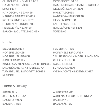
CLUTCHES UND MINIBAGS
CROSSBODY BAGS
DAMENRUCKSÄCKE
DAMENSCHALS & DAMENTÜCHER
SHOPPER
GELDBÖRSEN DAMEN
HANDSCHUHE DAMEN
HANDTASCHEN
HERREN REISETASCHEN
HARTSCHALENKOFFER
KOFFER UND TROLLEYS
HERREN KOFFER
HERREN KULTURBEUTEL
LAPTOPTASCHEN
REISEGEPÄCK DAMEN
RUCKSÄCKE HERREN
BAUCH- & GÜRTELTASCHEN
TOTE BAG
Kinder
BILDERBÜCHER
FEDERMAPPEN
HÖRSPIELBOXEN
HÖRSPIELE & FIGUREN
HÖRSPIEL ZUBEHÖR
JAUSENBOX & KINDER LUNCHBOX
JUGENDBÜCHER
KINDERBÜCHER
KINDERGARTENRUCKSACK | KINDERGARTENBEUTEL
KUSCHELTIERE
SACHBÜCHER & KINDERLEXIKA
SCHULTASCHEN
TURNBEUTEL & SPORTTASCHEN
WEIHNACHTSKINDERBÜCHER
KLEIDER
Home & Beauty
AFTER SUN
AUGENCREME
AUGEN MAKE UP
AUGENMAKEUP ENTFERNER
BACKFORMEN
BADTEPPICH
BADEMATTEN
BADEMÄNTEL