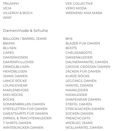
TRIUMPH
VEE COLLECTIVE
VEJA
VERO MODA
VILLEROY & BOCH
WEEKEND MAX MARA
WMF
Damenmode & Schuhe
BALLOON / BARREL JEANS
BHS
BIKINIS
BLAZER FÜR DAMEN
BLUSEN
BOOTS
CAPES
CHELSEABOOTS
DAMENHOSEN
DAMENKLEIDER
DAMENPULLOVER
DAUNENMÄNTEL DAMEN
DIRNDLBLUSEN
GROSSE GRÖSSEN DAMEN
HEMDBLUSEN
JACKEN FÜR DAMEN
JEANS DAMEN
KURZE RÖCKE
LANGE RÖCKE
LEGGINGS DAMEN
LOUNGEWEAR
MÄNTEL DAMEN
MARLENEHOSE
MAXIKLEIDER
MIDI RÖCKE
MIDIKLEIDER
RÖCKE
SHAPEWEAR DAMEN
SONNENBRILLEN DAMEN
STIEFEL DAMEN
STIEFELETTEN FÜR DAMEN
STRICKJACKEN DAMEN
SWEATSHIRTS FÜR DAMEN
SOCKEN DAMEN
DIRNDL & TRACHTENKLEIDER
TRENCHCOATS
T-SHIRTS DAMEN
WIDELEG JEANS
WINTERJACKEN DAMEN
WOLLMÄNTEL DAMEN