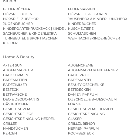
Kinder
BILDERBÜCHER
FEDERMAPPEN
HÖRSPIELBOXEN
HÖRSPIELE & FIGUREN
HÖRSPIEL ZUBEHÖR
JAUSENBOX & KINDER LUNCHBOX
JUGENDBÜCHER
KINDERBÜCHER
KINDERGARTENRUCKSACK | KINDERGARTENBEUTEL
KUSCHELTIERE
SACHBÜCHER & KINDERLEXIKA
SCHULTASCHEN
TURNBEUTEL & SPORTTASCHEN
WEIHNACHTSKINDERBÜCHER
KLEIDER
Home & Beauty
AFTER SUN
AUGENCREME
AUGEN MAKE UP
AUGENMAKEUP ENTFERNER
BACKFORMEN
BADTEPPICH
BADEMATTEN
BADEMÄNTEL
BADEZIMMER
BEAUTY GESCHENKE
BESTECK
BETTDECKEN
BETTWÄSCHE
DAMEN PARFUM
DEO & DEODORANTS
DUSCHGEL & BADESCHAUM
GÄSTETÜCHER
FÜR SIE
GESICHTSCREME
GESICHTSCREME HERREN
GESICHTSPFLEGE
GESICHTSREINIGUNG
GESICHTSREINIGUNG HERREN
GLÄSER
GRILLER
GRILLZUBEHÖR
HANDTÜCHER
HERREN PARFUM
KERZEN
KOCHBESTECK