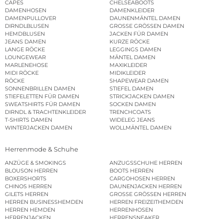
CAPES
CHELSEABOOTS
DAMENHOSEN
DAMENKLEIDER
DAMENPULLOVER
DAUNENMÄNTEL DAMEN
DIRNDLBLUSEN
GROSSE GRÖSSEN DAMEN
HEMDBLUSEN
JACKEN FÜR DAMEN
JEANS DAMEN
KURZE RÖCKE
LANGE RÖCKE
LEGGINGS DAMEN
LOUNGEWEAR
MÄNTEL DAMEN
MARLENEHOSE
MAXIKLEIDER
MIDI RÖCKE
MIDIKLEIDER
RÖCKE
SHAPEWEAR DAMEN
SONNENBRILLEN DAMEN
STIEFEL DAMEN
STIEFELETTEN FÜR DAMEN
STRICKJACKEN DAMEN
SWEATSHIRTS FÜR DAMEN
SOCKEN DAMEN
DIRNDL & TRACHTENKLEIDER
TRENCHCOATS
T-SHIRTS DAMEN
WIDELEG JEANS
WINTERJACKEN DAMEN
WOLLMÄNTEL DAMEN
Herrenmode & Schuhe
ANZÜGE & SMOKINGS
ANZUGSSCHUHE HERREN
BLOUSON HERREN
BOOTS HERREN
BOXERSHORTS
CARGOHOSEN HERREN
CHINOS HERREN
DAUNENJACKEN HERREN
GILETS HERREN
GROSSE GRÖSSEN HERREN
HERREN BUSINESSHEMDEN
HERREN FREIZEITHEMDEN
HERREN HEMDEN
HERRENHOSEN
HERRENJACKEN
HERRENSNEAKER