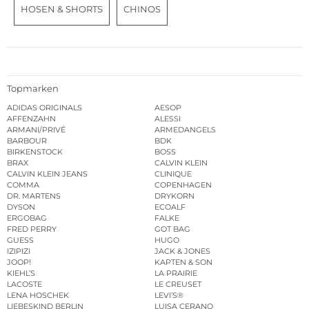
HOSEN & SHORTS
CHINOS
Topmarken
ADIDAS ORIGINALS
AESOP
AFFENZAHN
ALESSI
ARMANI/PRIVÉ
ARMEDANGELS
BARBOUR
BDK
BIRKENSTOCK
BOSS
BRAX
CALVIN KLEIN
CALVIN KLEIN JEANS
CLINIQUE
COMMA
COPENHAGEN
DR. MARTENS
DRYKORN
DYSON
ECOALF
ERGOBAG
FALKE
FRED PERRY
GOT BAG
GUESS
HUGO
IZIPIZI
JACK & JONES
JOOP!
KAPTEN & SON
KIEHL’S
LA PRAIRIE
LACOSTE
LE CREUSET
LENA HOSCHEK
LEVI’S®
LIEBESKIND BERLIN
LUISA CERANO