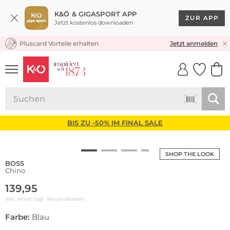
K&Ö & GIGASPORT APP
ZUR APP
Jetzt kostenlos downloaden
Pluscard Vorteile erhalten
KOSTENLOSER VERSAND* & RÜCKVERSAND
Jetzt anmelden
UNSERE APP
CLICK &
CLICK &
COLLECT
RESERVE
BIS ZU -50% IM FINAL SALE
SHOP THE LOOK
BOSS
Chino
139,95
inkl. Mwst zzgl.
Versandkosten
Farbe:
Blau