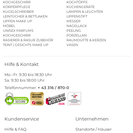
KOCHGESCHIRR
KOCHTÖPFE
KÖRPERPFLEGE
KÜCHENGERÄTE
KUGELSCHREIBER
LAMPEN & LEUCHTEN
LEINTÜCHER & BETTLAKEN
LIPPENSTIFT
LIPPEN MAKE UP
MESSER
MÖBEL
NAGELLACK
UNISEX PARFUMS
PEELING
KOCHGESCHIRR
PORZELLAN
RASIERER & RASUR ZUBEHÖR
RAUMDÜFTE & KERZEN
TEINT | GESICHTS MAKE UP
VASEN
Hilfe & Kontakt
Mo.–Fr. 9:30 bis 18:30 Uhr
Sa. 9:30 bis 18:00 Uhr
Telefonnummer:
+ 43 316 / 870-0
Kundenservice
Unternehmen
Hilfe & FAQ
Standorte / Häuser