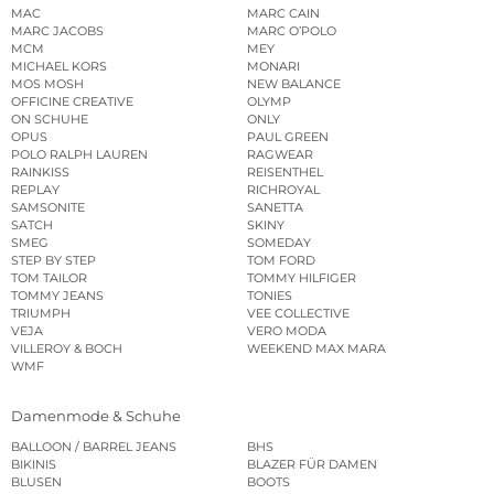
MAC
MARC CAIN
MARC JACOBS
MARC O’POLO
MCM
MEY
MICHAEL KORS
MONARI
MOS MOSH
NEW BALANCE
OFFICINE CREATIVE
OLYMP
ON SCHUHE
ONLY
OPUS
PAUL GREEN
POLO RALPH LAUREN
RAGWEAR
RAINKISS
REISENTHEL
REPLAY
RICHROYAL
SAMSONITE
SANETTA
SATCH
SKINY
SMEG
SOMEDAY
STEP BY STEP
TOM FORD
TOM TAILOR
TOMMY HILFIGER
TOMMY JEANS
TONIES
TRIUMPH
VEE COLLECTIVE
VEJA
VERO MODA
VILLEROY & BOCH
WEEKEND MAX MARA
WMF
Damenmode & Schuhe
BALLOON / BARREL JEANS
BHS
BIKINIS
BLAZER FÜR DAMEN
BLUSEN
BOOTS