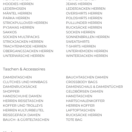
HOODIES HERREN
JEANS HERREN
LEDERHOSEN
LEDERJACKEN HERREN
MÄNTEL HERREN
OVERSHIRTS HERREN
PARKA HERREN
POLOSHIRTS HERREN
STRICKPULLOVER HERREN
PULLUNDER HERREN
PYJAMAS HERREN
RUCKSÄCKE HERREN
SAKKOS
SOCKEN HERREN
SOCKEN MULTIPACKS
SONNENBRILLEN HERREN
STRICKJACKEN HERREN
SWEATSHIRTS
TRACHTENMODE HERREN
T-SHIRTS HERREN
ÜBERGANGSJACKEN HERREN
UNTERHEMDEN HERREN
UNTERWÄSCHE HERREN
WINTERJACKEN HERREN
Taschen & Accessoires
DAMENTASCHEN
BAUCHTASCHEN DAMEN
CLUTCHES UND MINIBAGS
CROSSBODY BAGS
DAMENRUCKSÄCKE
DAMENSCHALS & DAMENTÜCHER
SHOPPER
GELDBÖRSEN DAMEN
HANDSCHUHE DAMEN
HANDTASCHEN
HERREN REISETASCHEN
HARTSCHALENKOFFER
KOFFER UND TROLLEYS
HERREN KOFFER
HERREN KULTURBEUTEL
LAPTOPTASCHEN
REISEGEPÄCK DAMEN
RUCKSÄCKE HERREN
BAUCH- & GÜRTELTASCHEN
TOTE BAG