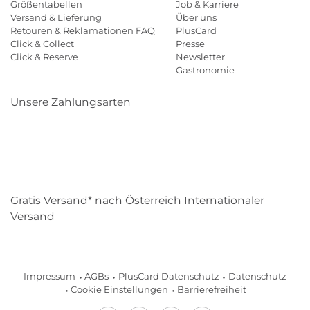
Größentabellen
Job & Karriere
Versand & Lieferung
Über uns
Retouren & Reklamationen FAQ
PlusCard
Click & Collect
Presse
Click & Reserve
Newsletter
Gastronomie
Unsere Zahlungsarten
Klarna
Paypal
Mastercard
Visa
Diners
Eps
Shop
Applepay
Amazon
Gratis Versand* nach Österreich Internationaler
Versand
Impressum
AGBs
PlusCard Datenschutz
Datenschutz
Cookie Einstellungen
Barrierefreiheit