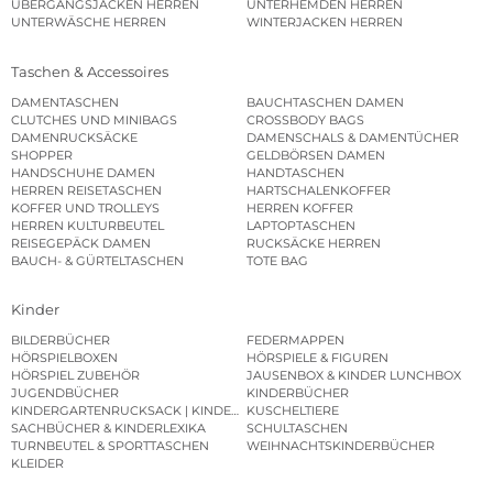
ÜBERGANGSJACKEN HERREN
UNTERHEMDEN HERREN
UNTERWÄSCHE HERREN
WINTERJACKEN HERREN
Taschen & Accessoires
DAMENTASCHEN
BAUCHTASCHEN DAMEN
CLUTCHES UND MINIBAGS
CROSSBODY BAGS
DAMENRUCKSÄCKE
DAMENSCHALS & DAMENTÜCHER
SHOPPER
GELDBÖRSEN DAMEN
HANDSCHUHE DAMEN
HANDTASCHEN
HERREN REISETASCHEN
HARTSCHALENKOFFER
KOFFER UND TROLLEYS
HERREN KOFFER
HERREN KULTURBEUTEL
LAPTOPTASCHEN
REISEGEPÄCK DAMEN
RUCKSÄCKE HERREN
BAUCH- & GÜRTELTASCHEN
TOTE BAG
Kinder
BILDERBÜCHER
FEDERMAPPEN
HÖRSPIELBOXEN
HÖRSPIELE & FIGUREN
HÖRSPIEL ZUBEHÖR
JAUSENBOX & KINDER LUNCHBOX
JUGENDBÜCHER
KINDERBÜCHER
KINDERGARTENRUCKSACK | KINDERGARTENBEUTEL
KUSCHELTIERE
SACHBÜCHER & KINDERLEXIKA
SCHULTASCHEN
TURNBEUTEL & SPORTTASCHEN
WEIHNACHTSKINDERBÜCHER
KLEIDER