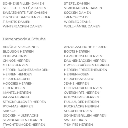
SONNENBRILLEN DAMEN
STIEFEL DAMEN
STIEFELETTEN FÜR DAMEN
STRICKJACKEN DAMEN
SWEATSHIRTS FÜR DAMEN
SOCKEN DAMEN
DIRNDL & TRACHTENKLEIDER
TRENCHCOATS
T-SHIRTS DAMEN
WIDELEG JEANS
WINTERJACKEN DAMEN
WOLLMÄNTEL DAMEN
Herrenmode & Schuhe
ANZÜGE & SMOKINGS
ANZUGSSCHUHE HERREN
BLOUSON HERREN
BOOTS HERREN
BOXERSHORTS
CARGOHOSEN HERREN
CHINOS HERREN
DAUNENJACKEN HERREN
GILETS HERREN
GROSSE GRÖSSEN HERREN
HERREN BUSINESSHEMDEN
HERREN FREIZEITHEMDEN
HERREN HEMDEN
HERRENHOSEN
HERRENJACKEN
HERRENSNEAKER
HOODIES HERREN
JEANS HERREN
LEDERHOSEN
LEDERJACKEN HERREN
MÄNTEL HERREN
OVERSHIRTS HERREN
PARKA HERREN
POLOSHIRTS HERREN
STRICKPULLOVER HERREN
PULLUNDER HERREN
PYJAMAS HERREN
RUCKSÄCKE HERREN
SAKKOS
SOCKEN HERREN
SOCKEN MULTIPACKS
SONNENBRILLEN HERREN
STRICKJACKEN HERREN
SWEATSHIRTS
TRACHTENMODE HERREN
T-SHIRTS HERREN