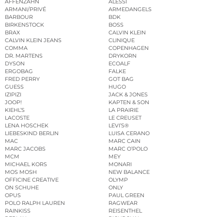
AFFENZAHN
ALESSI
ARMANI/PRIVÉ
ARMEDANGELS
BARBOUR
BDK
BIRKENSTOCK
BOSS
BRAX
CALVIN KLEIN
CALVIN KLEIN JEANS
CLINIQUE
COMMA
COPENHAGEN
DR. MARTENS
DRYKORN
DYSON
ECOALF
ERGOBAG
FALKE
FRED PERRY
GOT BAG
GUESS
HUGO
IZIPIZI
JACK & JONES
JOOP!
KAPTEN & SON
KIEHL’S
LA PRAIRIE
LACOSTE
LE CREUSET
LENA HOSCHEK
LEVI’S®
LIEBESKIND BERLIN
LUISA CERANO
MAC
MARC CAIN
MARC JACOBS
MARC O’POLO
MCM
MEY
MICHAEL KORS
MONARI
MOS MOSH
NEW BALANCE
OFFICINE CREATIVE
OLYMP
ON SCHUHE
ONLY
OPUS
PAUL GREEN
POLO RALPH LAUREN
RAGWEAR
RAINKISS
REISENTHEL