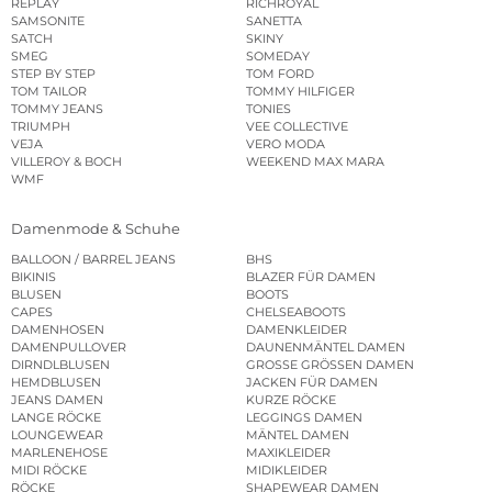
REPLAY
RICHROYAL
SAMSONITE
SANETTA
SATCH
SKINY
SMEG
SOMEDAY
STEP BY STEP
TOM FORD
TOM TAILOR
TOMMY HILFIGER
TOMMY JEANS
TONIES
TRIUMPH
VEE COLLECTIVE
VEJA
VERO MODA
VILLEROY & BOCH
WEEKEND MAX MARA
WMF
Damenmode & Schuhe
BALLOON / BARREL JEANS
BHS
BIKINIS
BLAZER FÜR DAMEN
BLUSEN
BOOTS
CAPES
CHELSEABOOTS
DAMENHOSEN
DAMENKLEIDER
DAMENPULLOVER
DAUNENMÄNTEL DAMEN
DIRNDLBLUSEN
GROSSE GRÖSSEN DAMEN
HEMDBLUSEN
JACKEN FÜR DAMEN
JEANS DAMEN
KURZE RÖCKE
LANGE RÖCKE
LEGGINGS DAMEN
LOUNGEWEAR
MÄNTEL DAMEN
MARLENEHOSE
MAXIKLEIDER
MIDI RÖCKE
MIDIKLEIDER
RÖCKE
SHAPEWEAR DAMEN