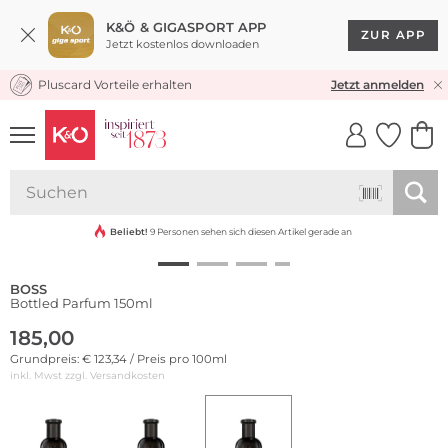
K&Ö & GIGASPORT APP
ZUR APP
Jetzt kostenlos downloaden
Pluscard Vorteile erhalten
KOSTENLOSER VERSAND* & RÜCKVERSAND
Jetzt anmelden
UNSERE APP
CLICK &
CLICK &
COLLECT
RESERVE
Beliebt!
9 Personen sehen sich diesen Artikel gerade an
BOSS
Bottled Parfum 150ml
185,00
Grundpreis: € 123,34 / Preis pro 100ml
inkl. Mwst zzgl.
Versandkosten