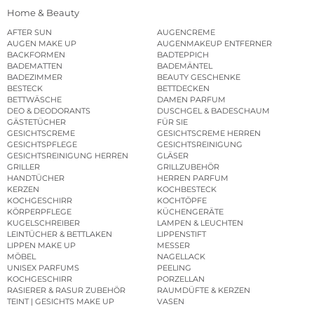
Home & Beauty
AFTER SUN
AUGENCREME
AUGEN MAKE UP
AUGENMAKEUP ENTFERNER
BACKFORMEN
BADTEPPICH
BADEMATTEN
BADEMÄNTEL
BADEZIMMER
BEAUTY GESCHENKE
BESTECK
BETTDECKEN
BETTWÄSCHE
DAMEN PARFUM
DEO & DEODORANTS
DUSCHGEL & BADESCHAUM
GÄSTETÜCHER
FÜR SIE
GESICHTSCREME
GESICHTSCREME HERREN
GESICHTSPFLEGE
GESICHTSREINIGUNG
GESICHTSREINIGUNG HERREN
GLÄSER
GRILLER
GRILLZUBEHÖR
HANDTÜCHER
HERREN PARFUM
KERZEN
KOCHBESTECK
KOCHGESCHIRR
KOCHTÖPFE
KÖRPERPFLEGE
KÜCHENGERÄTE
KUGELSCHREIBER
LAMPEN & LEUCHTEN
LEINTÜCHER & BETTLAKEN
LIPPENSTIFT
LIPPEN MAKE UP
MESSER
MÖBEL
NAGELLACK
UNISEX PARFUMS
PEELING
KOCHGESCHIRR
PORZELLAN
RASIERER & RASUR ZUBEHÖR
RAUMDÜFTE & KERZEN
TEINT | GESICHTS MAKE UP
VASEN