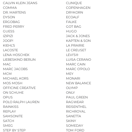
CALVIN KLEIN JEANS
CLINIQUE
COMMA
COPENHAGEN
DR. MARTENS
DRYKORN
DYSON
ECOALF
ERGOBAG
FALKE
FRED PERRY
GOT BAG
GUESS
HUGO
IZIPIZI
JACK & JONES
JOOP!
KAPTEN & SON
KIEHL’S
LA PRAIRIE
LACOSTE
LE CREUSET
LENA HOSCHEK
LEVI’S®
LIEBESKIND BERLIN
LUISA CERANO
MAC
MARC CAIN
MARC JACOBS
MARC O’POLO
MCM
MEY
MICHAEL KORS
MONARI
MOS MOSH
NEW BALANCE
OFFICINE CREATIVE
OLYMP
ON SCHUHE
ONLY
OPUS
PAUL GREEN
POLO RALPH LAUREN
RAGWEAR
RAINKISS
REISENTHEL
REPLAY
RICHROYAL
SAMSONITE
SANETTA
SATCH
SKINY
SMEG
SOMEDAY
STEP BY STEP
TOM FORD