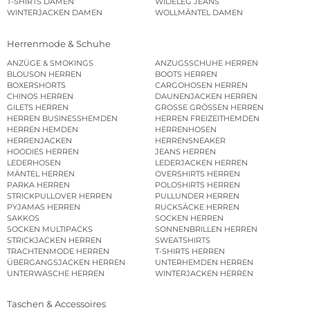
T-SHIRTS DAMEN
WIDELEG JEANS
WINTERJACKEN DAMEN
WOLLMÄNTEL DAMEN
Herrenmode & Schuhe
ANZÜGE & SMOKINGS
ANZUGSSCHUHE HERREN
BLOUSON HERREN
BOOTS HERREN
BOXERSHORTS
CARGOHOSEN HERREN
CHINOS HERREN
DAUNENJACKEN HERREN
GILETS HERREN
GROSSE GRÖSSEN HERREN
HERREN BUSINESSHEMDEN
HERREN FREIZEITHEMDEN
HERREN HEMDEN
HERRENHOSEN
HERRENJACKEN
HERRENSNEAKER
HOODIES HERREN
JEANS HERREN
LEDERHOSEN
LEDERJACKEN HERREN
MÄNTEL HERREN
OVERSHIRTS HERREN
PARKA HERREN
POLOSHIRTS HERREN
STRICKPULLOVER HERREN
PULLUNDER HERREN
PYJAMAS HERREN
RUCKSÄCKE HERREN
SAKKOS
SOCKEN HERREN
SOCKEN MULTIPACKS
SONNENBRILLEN HERREN
STRICKJACKEN HERREN
SWEATSHIRTS
TRACHTENMODE HERREN
T-SHIRTS HERREN
ÜBERGANGSJACKEN HERREN
UNTERHEMDEN HERREN
UNTERWÄSCHE HERREN
WINTERJACKEN HERREN
Taschen & Accessoires