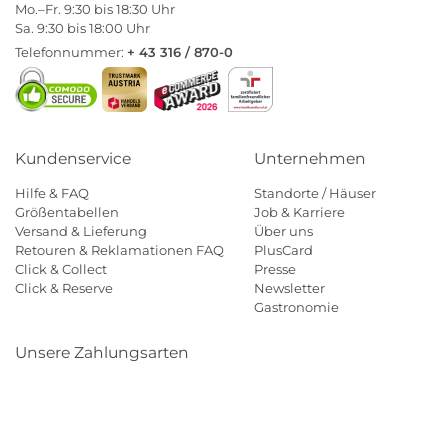
Mo.–Fr. 9:30 bis 18:30 Uhr
Sa. 9:30 bis 18:00 Uhr
Telefonnummer:
+ 43 316 / 870-0
Kundenservice
Unternehmen
Hilfe & FAQ
Standorte / Häuser
Größentabellen
Job & Karriere
Versand & Lieferung
Über uns
Retouren & Reklamationen FAQ
PlusCard
Click & Collect
Presse
Click & Reserve
Newsletter
Gastronomie
Unsere Zahlungsarten
Klarna
Paypal
Mastercard
Visa
Diners
Eps
Shop
Applepay
Amazon