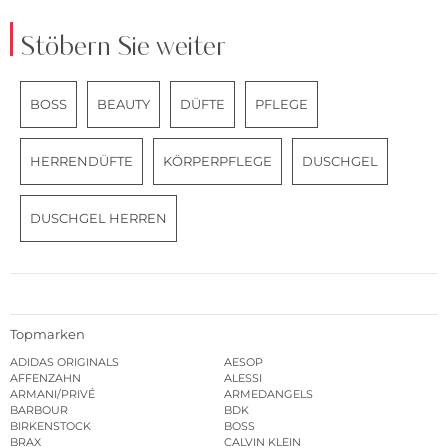
Stöbern Sie weiter
BOSS
BEAUTY
DÜFTE
PFLEGE
HERRENDÜFTE
KÖRPERPFLEGE
DUSCHGEL
DUSCHGEL HERREN
Topmarken
ADIDAS ORIGINALS
AESOP
AFFENZAHN
ALESSI
ARMANI/PRIVÉ
ARMEDANGELS
BARBOUR
BDK
BIRKENSTOCK
BOSS
BRAX
CALVIN KLEIN