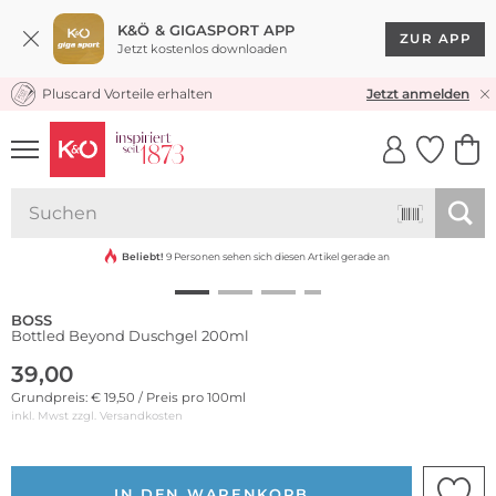
K&Ö & GIGASPORT APP
ZUR APP
Jetzt kostenlos downloaden
Pluscard Vorteile erhalten
KOSTENLOSER VERSAND* & RÜCKVERSAND
Jetzt anmelden
UNSERE APP
CLICK &
CLICK &
COLLECT
RESERVE
Beliebt!
9 Personen sehen sich diesen Artikel gerade an
BOSS
Bottled Beyond Duschgel 200ml
39,00
Grundpreis: € 19,50 / Preis pro 100ml
inkl. Mwst zzgl.
Versandkosten
IN DEN WARENKORB