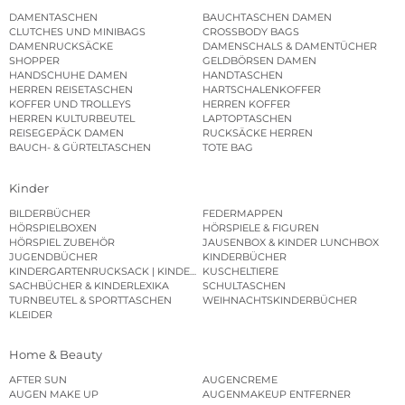
DAMENTASCHEN
BAUCHTASCHEN DAMEN
CLUTCHES UND MINIBAGS
CROSSBODY BAGS
DAMENRUCKSÄCKE
DAMENSCHALS & DAMENTÜCHER
SHOPPER
GELDBÖRSEN DAMEN
HANDSCHUHE DAMEN
HANDTASCHEN
HERREN REISETASCHEN
HARTSCHALENKOFFER
KOFFER UND TROLLEYS
HERREN KOFFER
HERREN KULTURBEUTEL
LAPTOPTASCHEN
REISEGEPÄCK DAMEN
RUCKSÄCKE HERREN
BAUCH- & GÜRTELTASCHEN
TOTE BAG
Kinder
BILDERBÜCHER
FEDERMAPPEN
HÖRSPIELBOXEN
HÖRSPIELE & FIGUREN
HÖRSPIEL ZUBEHÖR
JAUSENBOX & KINDER LUNCHBOX
JUGENDBÜCHER
KINDERBÜCHER
KINDERGARTENRUCKSACK | KINDERGARTENBEUTEL
KUSCHELTIERE
SACHBÜCHER & KINDERLEXIKA
SCHULTASCHEN
TURNBEUTEL & SPORTTASCHEN
WEIHNACHTSKINDERBÜCHER
KLEIDER
Home & Beauty
AFTER SUN
AUGENCREME
AUGEN MAKE UP
AUGENMAKEUP ENTFERNER