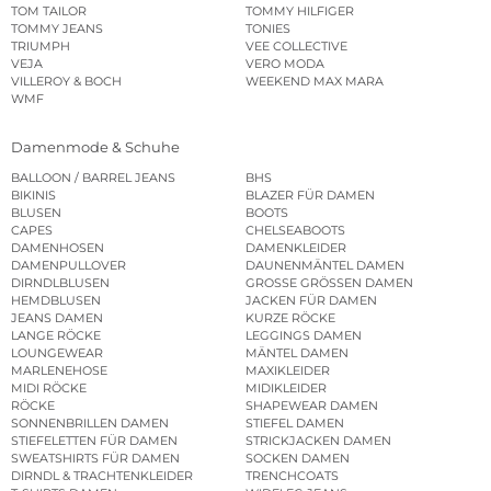
TOM TAILOR
TOMMY HILFIGER
TOMMY JEANS
TONIES
TRIUMPH
VEE COLLECTIVE
VEJA
VERO MODA
VILLEROY & BOCH
WEEKEND MAX MARA
WMF
Damenmode & Schuhe
BALLOON / BARREL JEANS
BHS
BIKINIS
BLAZER FÜR DAMEN
BLUSEN
BOOTS
CAPES
CHELSEABOOTS
DAMENHOSEN
DAMENKLEIDER
DAMENPULLOVER
DAUNENMÄNTEL DAMEN
DIRNDLBLUSEN
GROSSE GRÖSSEN DAMEN
HEMDBLUSEN
JACKEN FÜR DAMEN
JEANS DAMEN
KURZE RÖCKE
LANGE RÖCKE
LEGGINGS DAMEN
LOUNGEWEAR
MÄNTEL DAMEN
MARLENEHOSE
MAXIKLEIDER
MIDI RÖCKE
MIDIKLEIDER
RÖCKE
SHAPEWEAR DAMEN
SONNENBRILLEN DAMEN
STIEFEL DAMEN
STIEFELETTEN FÜR DAMEN
STRICKJACKEN DAMEN
SWEATSHIRTS FÜR DAMEN
SOCKEN DAMEN
DIRNDL & TRACHTENKLEIDER
TRENCHCOATS