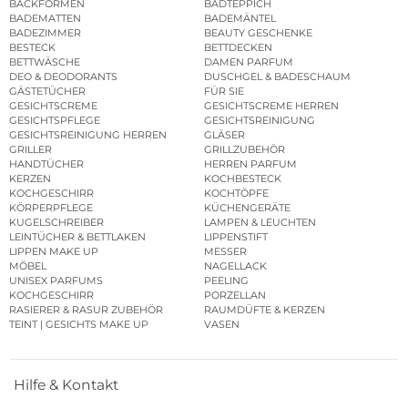
BACKFORMEN
BADTEPPICH
BADEMATTEN
BADEMÄNTEL
BADEZIMMER
BEAUTY GESCHENKE
BESTECK
BETTDECKEN
BETTWÄSCHE
DAMEN PARFUM
DEO & DEODORANTS
DUSCHGEL & BADESCHAUM
GÄSTETÜCHER
FÜR SIE
GESICHTSCREME
GESICHTSCREME HERREN
GESICHTSPFLEGE
GESICHTSREINIGUNG
GESICHTSREINIGUNG HERREN
GLÄSER
GRILLER
GRILLZUBEHÖR
HANDTÜCHER
HERREN PARFUM
KERZEN
KOCHBESTECK
KOCHGESCHIRR
KOCHTÖPFE
KÖRPERPFLEGE
KÜCHENGERÄTE
KUGELSCHREIBER
LAMPEN & LEUCHTEN
LEINTÜCHER & BETTLAKEN
LIPPENSTIFT
LIPPEN MAKE UP
MESSER
MÖBEL
NAGELLACK
UNISEX PARFUMS
PEELING
KOCHGESCHIRR
PORZELLAN
RASIERER & RASUR ZUBEHÖR
RAUMDÜFTE & KERZEN
TEINT | GESICHTS MAKE UP
VASEN
Hilfe & Kontakt